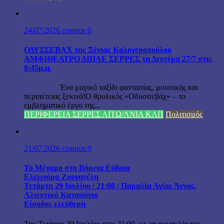
24/07/2026
cosmos
0
ΟΔΥΣΣΕΒΑΧ της Ξένιας Καλογεροπούλου
ΑΜΦΙΘΕΑΤΡΟ ΔΙΠΑΕ ΣΕΡΡΕΣ τη Δευτέρα 27/7 στις
8:45μ.μ.
Ένα μαγικό ταξίδι φαντασίας, μουσικής και
περιπέτειας ξεκινά!Ο θρυλικός «Οδυσσεβάχ» – το
εμβληματικό έργο της...
ΠΕΡΙΦΕΡΕΙΑ ΣΕΡΡΕΣ ΑΙΤΩ/ΛΝΙΑ ΚΛΠ
Πολιτισμός
21/07/2026
cosmos
0
Το Μέγαρο στη Βόρεια Εύβοια
Ελεωνόρα Ζουγανέλη
Τετάρτη 29 Ιουλίου | 21:00 | Παραλία Αγίας Άννας,
Αλιευτικό Καταφύγιο
Είσοδος ελεύθερη
Την Τετάρτη 29 Ιουλίου στις 21:00, με τη συναυλία της