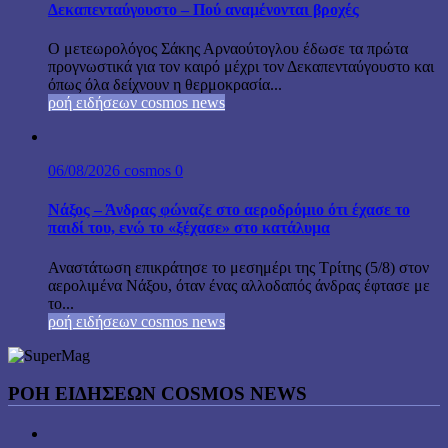
Δεκαπενταύγουστο – Πού αναμένονται βροχές
Ο μετεωρολόγος Σάκης Αρναούτογλου έδωσε τα πρώτα
προγνωστικά για τον καιρό μέχρι τον Δεκαπενταύγουστο και
όπως όλα δείχνουν η θερμοκρασία...
ροή ειδήσεων cosmos news
06/08/2026
cosmos
0
Νάξος – Άνδρας φώναζε στο αεροδρόμιο ότι έχασε το
παιδί του, ενώ το «ξέχασε» στο κατάλυμα
Αναστάτωση επικράτησε το μεσημέρι της Τρίτης (5/8) στον
αερολιμένα Νάξου, όταν ένας αλλοδαπός άνδρας έφτασε με
το...
ροή ειδήσεων cosmos news
ΡΟΉ ΕΙΔΉΣΕΩΝ COSMOS NEWS