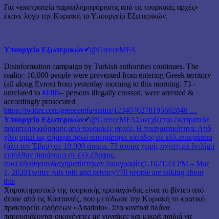
Για «εκστρατεία παραπληροφόρησης από τις τουρκικές αρχές»
έκανε λόγο την Κυριακή το Υπουργείο Εξωτερικών.
Υπουργείο Εξωτερικών
✔
@GreeceMFA
Disinformation campaign by Turkish authorities continues. The
reality: 10,000 people were prevented from entering Greek territory
(all along Evros) from yesterday morning to this morning. 73 -
unrelated to
#Idlib
– persons illegally crossed, were arrested &
accordingly prosecuted
https://twitter.com/greecemfa/status/1234076278195662848 …
Υπουργείο Εξωτερικών
✔
@GreeceMFAΣυνεχίζεται εκστρατεία
παραπληροφόρησης από τουρκικές αρχές. Η πραγματικότητα: Από
χθες πρωί ως σήμερα πρωί αποτράπηκε είσοδος σε ελλ.επικράτεια
(όλο τον Έβρο) σε 10.000 άτομα. 73 άτομα χωρίς σχέση με Ιντλίμπ
εισήλθαν παράνομα σε ελλ.έδαφος,
συνελήφθησαν&σχηματίστηκαν δικογραφίες
1,162
1:43 PM – Mar
1, 2020
Twitter Ads info and privacy
770 people are talking about
this
Χαρακτηριστικό της τουρκικής προπαγάνδας είναι το βίντεο από
drone από τις Καστανιές, που μετέδωσε την Κυριακή το κρατικό
πρακτορείο ειδήσεων «Anadolu». Στα κοντινά πλάνα
παρουσιάζονται οικογένειες με γυναίκες και μικρά παιδιά να