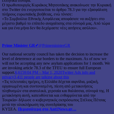
ελληνικά σύνορα.
Ο πρωθυπουργός Κυριάκος Μητσοτάκης ανακοίνωσε την Κυριακή
στο Twitter ότι ενεργοποιείται το άρθρο 78.3 για την εξασφάλιση
πλήρους ευρωπαϊκής βοήθειας, ενώ τόνισε:
«Το Συμβούλιο Εθνικής Ασφάλειας αποφάσισε να αυξήσει στο
μέγιστο βαθμό το επίπεδο αναχαίτισης στα σύνορά μας. Από τώρα
και για ένα μήνα δεν θα δεχόμαστε νέες αιτήσεις ασύλου».
Prime Minister GR
✔
@PrimeministerGR
Our national security council has taken the decision to increase the
level of deterrence at our borders to the maximum. As of now we
will not be accepting any new asylum applications for 1 month. We
are invoking article 78.3 of the TFEU to ensure full European
support.
6,615
9:04 PM – Mar 1, 2020
Twitter Ads info and
privacy
3,411 people are talking about this
«Τις τελευταίες ημέρες, η Ελλάδα δέχεται αιφνίδια, μαζική,
οργανωμένη και συντονισμένη, πίεση από μετακινήσεις
πληθυσμών στα ανατολικά, χερσαία και θαλάσσια, σύνορά της. Η
μετακίνηση αυτή, κατευθύνεται και ενθαρρύνεται από την
Τουρκία» δήλωσε ο κυβερνητικός εκπρόσωπος Στέλιος Πέτσας
μετά την ολοκλήρωση της συνεδρίασης του
ΚΥΣΕΑ.
Περισσότερα στο Ant1News.gr…