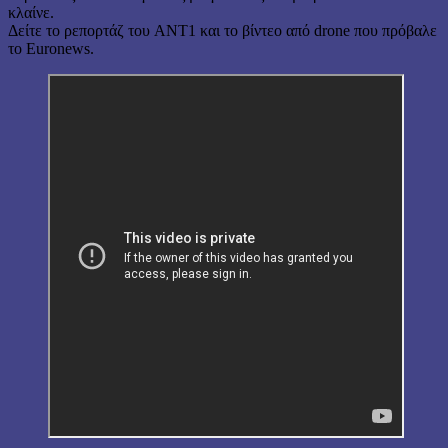
κλαίνε.
Δείτε το ρεπορτάζ του ANT1 και το βίντεο από drone που πρόβαλε
το Euronews.