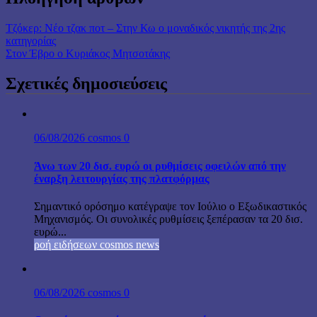
Τζόκερ: Νέο τζακ ποτ – Στην Κω ο μοναδικός νικητής της 2ης
κατηγορίας
Στον Έβρο ο Κυριάκος Μητσοτάκης
Σχετικές δημοσιεύσεις
06/08/2026
cosmos
0
Άνω των 20 δισ. ευρώ οι ρυθμίσεις οφειλών από την
έναρξη λειτουργίας της πλατφόρμας
Σημαντικό ορόσημο κατέγραψε τον Ιούλιο ο Εξωδικαστικός
Μηχανισμός. Οι συνολικές ρυθμίσεις ξεπέρασαν τα 20 δισ.
ευρώ...
ροή ειδήσεων cosmos news
06/08/2026
cosmos
0