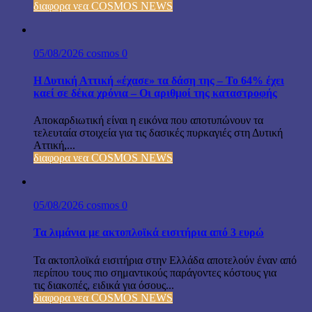
διαφορα νεα COSMOS NEWS
05/08/2026
cosmos
0
Η Δυτική Αττική «έχασε» τα δάση της – Το 64% έχει
καεί σε δέκα χρόνια – Οι αριθμοί της καταστροφής
Αποκαρδιωτική είναι η εικόνα που αποτυπώνουν τα
τελευταία στοιχεία για τις δασικές πυρκαγιές στη Δυτική
Αττική,...
διαφορα νεα COSMOS NEWS
05/08/2026
cosmos
0
Τα λιμάνια με ακτοπλοϊκά εισιτήρια από 3 ευρώ
Τα ακτοπλοϊκά εισιτήρια στην Ελλάδα αποτελούν έναν από
περίπου τους πιο σημαντικούς παράγοντες κόστους για
τις διακοπές, ειδικά για όσους...
διαφορα νεα COSMOS NEWS