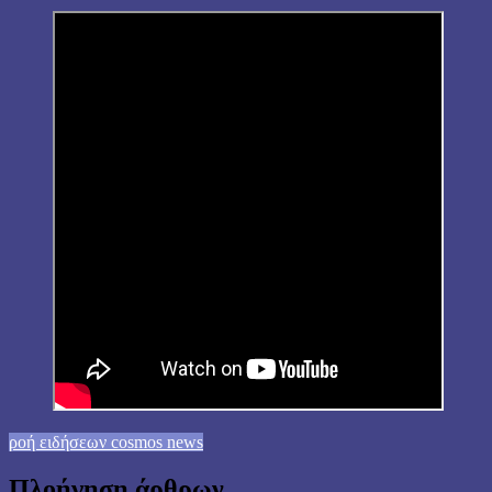
ροή ειδήσεων cosmos news
Πλοήγηση άρθρων