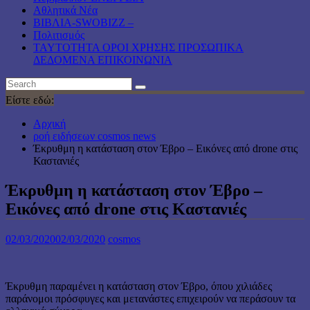
Αθλητικά Νέα
ΒΙΒΛΙΑ-SWOBIZZ –
Πολιτισμός
TAYTOTHTA ΟΡΟΙ ΧΡΗΣΗΣ ΠΡΟΣΩΠΙΚΑ
ΔΕΔΟΜΕΝΑ ΕΠΙΚΟΙΝΩΝΙΑ
Είστε εδώ:
Αρχική
ροή ειδήσεων cosmos news
Έκρυθμη η κατάσταση στον Έβρο – Εικόνες από drone στις
Καστανιές
Έκρυθμη η κατάσταση στον Έβρο –
Εικόνες από drone στις Καστανιές
02/03/2020
02/03/2020
cosmos
Έκρυθμη παραμένει η κατάσταση στον Έβρο, όπου χιλιάδες
παράνομοι πρόσφυγες και μετανάστες επιχειρούν να περάσουν τα