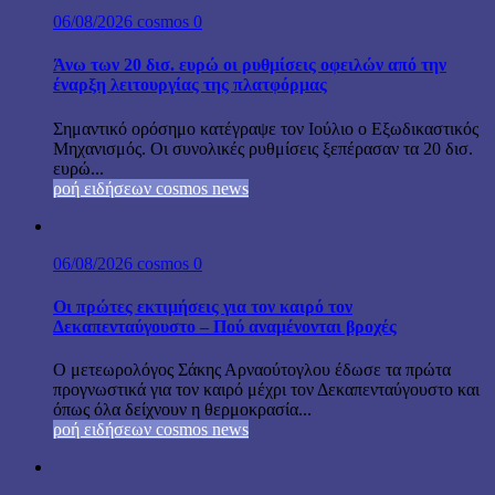
06/08/2026
cosmos
0
Άνω των 20 δισ. ευρώ οι ρυθμίσεις οφειλών από την
έναρξη λειτουργίας της πλατφόρμας
Σημαντικό ορόσημο κατέγραψε τον Ιούλιο ο Εξωδικαστικός
Μηχανισμός. Οι συνολικές ρυθμίσεις ξεπέρασαν τα 20 δισ.
ευρώ...
ροή ειδήσεων cosmos news
06/08/2026
cosmos
0
Οι πρώτες εκτιμήσεις για τον καιρό τον
Δεκαπενταύγουστο – Πού αναμένονται βροχές
Ο μετεωρολόγος Σάκης Αρναούτογλου έδωσε τα πρώτα
προγνωστικά για τον καιρό μέχρι τον Δεκαπενταύγουστο και
όπως όλα δείχνουν η θερμοκρασία...
ροή ειδήσεων cosmos news