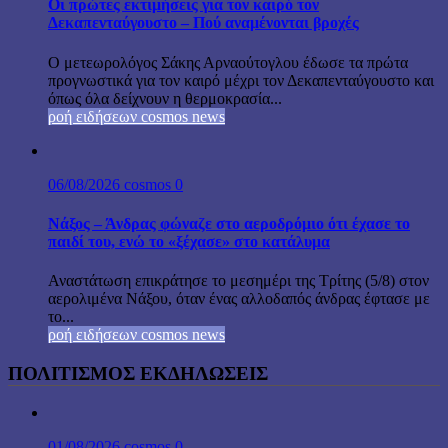
Οι πρώτες εκτιμήσεις για τον καιρό τον
Δεκαπενταύγουστο – Πού αναμένονται βροχές
Ο μετεωρολόγος Σάκης Αρναούτογλου έδωσε τα πρώτα
προγνωστικά για τον καιρό μέχρι τον Δεκαπενταύγουστο και
όπως όλα δείχνουν η θερμοκρασία...
ροή ειδήσεων cosmos news
06/08/2026
cosmos
0
Νάξος – Άνδρας φώναζε στο αεροδρόμιο ότι έχασε το
παιδί του, ενώ το «ξέχασε» στο κατάλυμα
Αναστάτωση επικράτησε το μεσημέρι της Τρίτης (5/8) στον
αερολιμένα Νάξου, όταν ένας αλλοδαπός άνδρας έφτασε με
το...
ροή ειδήσεων cosmos news
ΠΟΛΙΤΙΣΜΟΣ ΕΚΔΗΛΩΣΕΙΣ
01/08/2026
cosmos
0