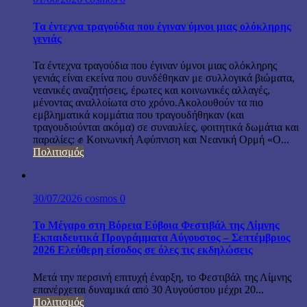
Τα έντεχνα τραγούδια που έγιναν ύμνοι μιας ολόκληρης
γενιάς
Τα έντεχνα τραγούδια που έγιναν ύμνοι μιας ολόκληρης
γενιάς είναι εκείνα που συνδέθηκαν με συλλογικά βιώματα,
νεανικές αναζητήσεις, έρωτες και κοινωνικές αλλαγές,
μένοντας αναλλοίωτα στο χρόνο.Ακολουθούν τα πιο
εμβληματικά κομμάτια που τραγουδήθηκαν (και
τραγουδιούνται ακόμα) σε συναυλίες, φοιτητικά δωμάτια και
παραλίες: ✊ Κοινωνική Αφύπνιση και Νεανική Ορμή «Ο...
Πολιτισμός
30/07/2026
cosmos
0
Το Μέγαρο στη Βόρεια Εύβοια Φεστιβάλ της Λίμνης
Εκπαιδευτικά Προγράμματα Αύγουστος – Σεπτέμβριος
2026 Ελεύθερη είσοδος σε όλες τις εκδηλώσεις
Μετά την περσινή επιτυχή έναρξη, το Φεστιβάλ της Λίμνης
επανέρχεται δυναμικά από 30 Αυγούστου μέχρι 20...
Πολιτισμός