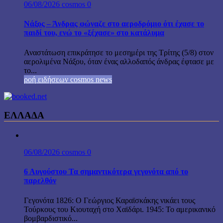
06/08/2026
cosmos
0
Νάξος – Άνδρας φώναζε στο αεροδρόμιο ότι έχασε το
παιδί του, ενώ το «ξέχασε» στο κατάλυμα
Αναστάτωση επικράτησε το μεσημέρι της Τρίτης (5/8) στον
αερολιμένα Νάξου, όταν ένας αλλοδαπός άνδρας έφτασε με
το...
ροή ειδήσεων cosmos news
ΕΛΛΑΔΑ
06/08/2026
cosmos
0
6 Αυγούστου Τα σημαντικότερα γεγονότα από το
παρελθόν
Γεγονότα 1826: Ο Γεώργιος Καραϊσκάκης νικάει τους
Τούρκους του Κιουταχή στο Χαϊδάρι. 1945: Το αμερικανικό
βομβαρδιστικό...