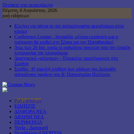
Περάστε στο περιεχόμενο
Πέμπτη, 6 Αυγούστου, 2026
ροή ειδήσεων
Κλείνει για πάντα το πιο πολυσύχναστο αεροδρόμιο στον
κόσμο
Conference League - Ισοπαλία, μέτρια εμφάνιση και η
πρόκριση θα κριθεί στη Σόφια για τον Παναθηναϊκό
Άνω των 20 δισ. ευρώ οι ρυθμίσεις οφειλών από την έναρξη
λειτουργίας της πλατφόρμας
Διαστημικό «ατύχημα» - Πύραυλος προσέκρουσε στη
Σελήνη
Σερβία - Η χαμηλή στάθμη των υδάτων του Δούναβη
αποκάλυψε ναυάγιο του Β' Παγκοσμίου Πολέμου
Ροή ειδήσεων
ΕΙΔΗΣΕΙΣ
ΔΙΑΦΟΡΑ ΝΕΑ
ΔΙΕΘΝΗ ΝΕΑ
ΠΕΡΙΦΕΡΕΙΑ
Υγεία – Διατροφή
Περιβάλλον-ΕΝΕΡΓΕΙΑ