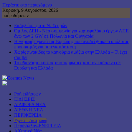
Περάστε στο περιεχόμενο
Κυριακή, 9 Αυγούστου, 2026
ροή ειδήσεων
Εκδηλώσεις στο Ν. Σερρών
Όμιλος ΔΕΗ - Νέα συμφωνία για χαρτοφυλάκιο έργων ΑΠΕ
άνω των 2 GW σε Πολωνία και Ουγγαρία
Η «κρυφή» γωνιά της Ευρώπης που αναδείχθηκε ο απόλυτος
προορισμός για μετεγκατάσταση
Χωρίς πινακίδες τα καινούρια αμάξια στην Ελλάδα – Τι έχει
συμβεί
Το αδιανόητο κόστος από τις φωτιές και τον καύσωνα σε
Ευρώπη και Ελλάδα
Ροή ειδήσεων
ΕΙΔΗΣΕΙΣ
ΔΙΑΦΟΡΑ ΝΕΑ
ΔΙΕΘΝΗ ΝΕΑ
ΠΕΡΙΦΕΡΕΙΑ
Υγεία – Διατροφή
Περιβάλλον-ΕΝΕΡΓΕΙΑ
Αθλητικά Νέα