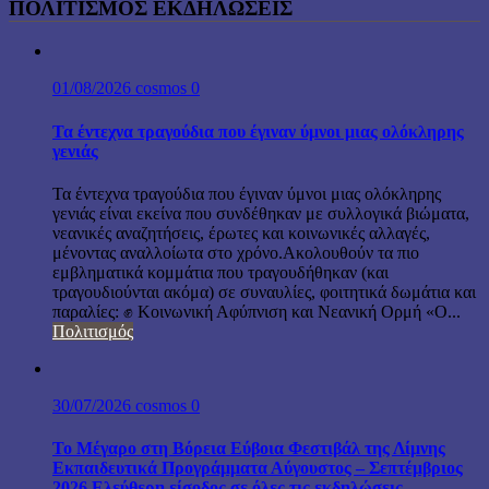
ΠΟΛΙΤΙΣΜΟΣ ΕΚΔΗΛΩΣΕΙΣ
01/08/2026
cosmos
0
Τα έντεχνα τραγούδια που έγιναν ύμνοι μιας ολόκληρης
γενιάς
Τα έντεχνα τραγούδια που έγιναν ύμνοι μιας ολόκληρης
γενιάς είναι εκείνα που συνδέθηκαν με συλλογικά βιώματα,
νεανικές αναζητήσεις, έρωτες και κοινωνικές αλλαγές,
μένοντας αναλλοίωτα στο χρόνο.Ακολουθούν τα πιο
εμβληματικά κομμάτια που τραγουδήθηκαν (και
τραγουδιούνται ακόμα) σε συναυλίες, φοιτητικά δωμάτια και
παραλίες: ✊ Κοινωνική Αφύπνιση και Νεανική Ορμή «Ο...
Πολιτισμός
30/07/2026
cosmos
0
Το Μέγαρο στη Βόρεια Εύβοια Φεστιβάλ της Λίμνης
Εκπαιδευτικά Προγράμματα Αύγουστος – Σεπτέμβριος
2026 Ελεύθερη είσοδος σε όλες τις εκδηλώσεις