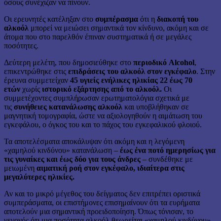
όσους συνέχιζαν να πίνουν.
Οι ερευνητές κατέληξαν στο
συμπέρασμα
ότι η
διακοπή του
αλκοόλ
μπορεί να μειώσει σημαντικά τον κίνδυνο, ακόμη και σε
άτομα που στο παρελθόν έπιναν συστηματικά ή σε μεγάλες
ποσότητες.
Δεύτερη μελέτη, που δημοσιεύθηκε στο
περιοδικό Alcohol
,
επικεντρώθηκε στις
επιδράσεις του αλκοόλ στον εγκέφαλο
. Στην
έρευνα συμμετείχαν
45 υγιείς ενήλικες ηλικίας 22 έως 70
ετών
χωρίς
ιστορικό εξάρτησης από το αλκοόλ.
Οι
συμμετέχοντες συμπλήρωσαν ερωτηματολόγια σχετικά με
τις
συνήθειες κατανάλωσης αλκοόλ
και υποβλήθηκαν σε
μαγνητική τομογραφία, ώστε να αξιολογηθούν η αιμάτωση του
εγκεφάλου, ο όγκος του και το πάχος του εγκεφαλικού φλοιού.
Τα αποτελέσματα αποκάλυψαν ότι ακόμη και η λεγόμενη
«χαμηλού κινδύνου» κατανάλωση –
έως ένα ποτό ημερησίως για
τις γυναίκες και έως δύο για τους άνδρες
– συνδέθηκε με
μειωμένη
αιματική ροή στον εγκέφαλο, ιδιαίτερα στις
μεγαλύτερες ηλικίες.
Αν και το μικρό μέγεθος του δείγματος δεν επιτρέπει οριστικά
συμπεράσματα, οι επιστήμονες επισημαίνουν ότι τα ευρήματα
αποτελούν μια σημαντική προειδοποίηση. Όπως τόνισαν, το
γεγονός ότι μια ποσότητα αλκοόλ θεωρείται «χαμηλού κινδύνου»