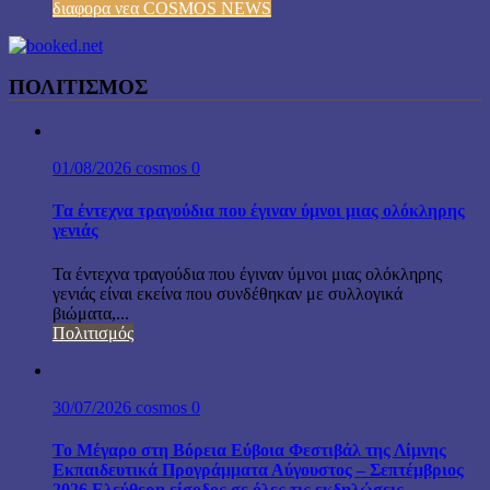
διαφορα νεα COSMOS NEWS
ΠΟΛΙΤΙΣΜΟΣ
01/08/2026
cosmos
0
Τα έντεχνα τραγούδια που έγιναν ύμνοι μιας ολόκληρης
γενιάς
Τα έντεχνα τραγούδια που έγιναν ύμνοι μιας ολόκληρης
γενιάς είναι εκείνα που συνδέθηκαν με συλλογικά
βιώματα,...
Πολιτισμός
30/07/2026
cosmos
0
Το Μέγαρο στη Βόρεια Εύβοια Φεστιβάλ της Λίμνης
Εκπαιδευτικά Προγράμματα Αύγουστος – Σεπτέμβριος
2026 Ελεύθερη είσοδος σε όλες τις εκδηλώσεις