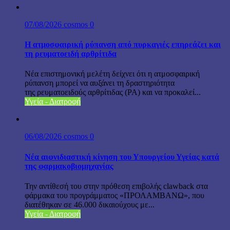
07/08/2026
cosmos
0
Η ατμοσφαιρική ρύπανση από πυρκαγιές επηρεάζει και
τη ρευματοειδή αρθρίτιδα
Νέα επιστημονική μελέτη δείχνει ότι η ατμοσφαιρική
ρύπανση μπορεί να αυξάνει τη δραστηριότητα
της ρευματοειδούς αρθρίτιδας (ΡΑ) και να προκαλεί...
Υγεία - Διατροφή
06/08/2026
cosmos
0
Νέα αιφνιδιαστική κίνηση του Υπουργείου Υγείας κατά
της φαρμακοβιομηχανίας
Την αντίθεσή του στην πρόθεση επιβολής clawback στα
φάρμακα του προγράμματος «ΠΡΟΛΑΜΒΑΝΩ», που
διατέθηκαν σε 46.000 δικαιούχους με...
Υγεία - Διατροφή