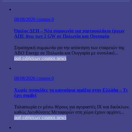
08/08/2026
cosmos
0
Όμιλος ΔΕΗ – Νέα συμφωνία για χαρτοφυλάκιο έργων
ΑΠΕ άνω των 2 GW σε Πολωνία και Ουγγαρία
Στρατηγική συμφωνία για την απόκτηση των εταιρειών της
ABO Energy σε Πολωνία και Ουγγαρία με συνολικό...
ροή ειδήσεων cosmos news
08/08/2026
cosmos
0
Χωρίς πινακίδες τα καινούρια αμάξια στην Ελλάδα – Τι
έχει συμβεί
Ταλαιπωρία εν μέσω θέρους για αγοραστές ΙΧ και δικύκλων,
καθώς Διευθύνσεις Μεταφορών στη χώρα έχουν αρχίσει...
ροή ειδήσεων cosmos news