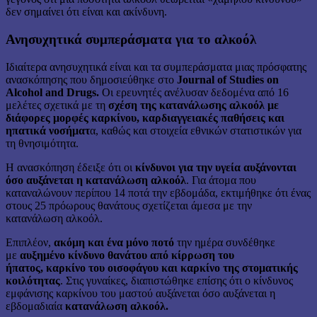
δεν σημαίνει ότι είναι και ακίνδυνη.
Ανησυχητικά συμπεράσματα για το αλκοόλ
Ιδιαίτερα ανησυχητικά είναι και τα συμπεράσματα μιας πρόσφατης
ανασκόπησης που δημοσιεύθηκε στο
Journal of Studies on
Alcohol and Drugs.
Οι ερευνητές ανέλυσαν δεδομένα από 16
μελέτες σχετικά με τη
σχέση της κατανάλωσης αλκοόλ με
διάφορες μορφές καρκίνου, καρδιαγγειακές παθήσεις και
ηπατικά νοσήματ
α, καθώς και στοιχεία εθνικών στατιστικών για
τη θνησιμότητα.
Η ανασκόπηση έδειξε ότι οι
κίνδυνοι για την υγεία αυξάνονται
όσο αυξάνεται η κατανάλωση αλκοόλ
. Για άτομα που
καταναλώνουν περίπου 14 ποτά την εβδομάδα, εκτιμήθηκε ότι ένας
στους 25 πρόωρους θανάτους σχετίζεται άμεσα με την
κατανάλωση αλκοόλ.
Επιπλέον,
ακόμη και ένα μόνο ποτό
την ημέρα συνδέθηκε
με
αυξημένο κίνδυνο θανάτου από κίρρωση του
ήπατος,
καρκίνο του οισοφάγου και καρκίνο της στοματικής
κοιλότητας
. Στις γυναίκες, διαπιστώθηκε επίσης ότι ο κίνδυνος
εμφάνισης καρκίνου του μαστού αυξάνεται όσο αυξάνεται η
εβδομαδιαία
κατανάλωση αλκοόλ.