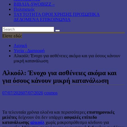
ΒΙΒΛΙΑ-SWOBIZZ –
Πολιτισμός
TAYTOTHTA ΟΡΟΙ ΧΡΗΣΗΣ ΠΡΟΣΩΠΙΚΑ
ΔΕΔΟΜΕΝΑ ΕΠΙΚΟΙΝΩΝΙΑ
Είστε εδώ:
Αρχική
Υγεία - Διατροφή
Αλκοόλ: Ένοχο για ασθένειες ακόμα και για όσους κάνουν
μικρή κατανάλωση
Αλκοόλ: Ένοχο για ασθένειες ακόμα και
για όσους κάνουν μικρή κατανάλωση
07/07/2026
07/07/2026
cosmos
Τα τελευταία χρόνια ολοένα και περισσότερες
επιστημονικές
μελέτες
δείχνουν ότι δεν υπάρχει
ασφαλές επίπεδο
κατανάλωσης
αλκοόλ
χωρίς μακροπρόθεσμο κίνδυνο για