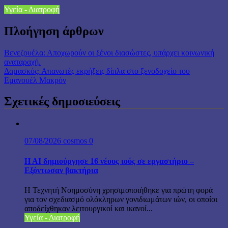
Υγεία - Διατροφή
Πλοήγηση άρθρων
Βενεζουέλα: Αποχωρούν οι ξένοι διασώστες, υπάρχει κοινωνική
αναταραχή.
Δαμασκός: Απανωτές εκρήξεις δίπλα στο ξενοδοχείο του
Εμανουέλ Μακρόν
Σχετικές δημοσιεύσεις
07/08/2026
cosmos
0
H AI δημιούργησε 16 νέους ιούς σε εργαστήριο –
Εξόντωσαν βακτήρια
Η Τεχνητή Νοημοσύνη χρησιμοποιήθηκε για πρώτη φορά
για τον σχεδιασμό ολόκληρων γονιδιωμάτων ιών, οι οποίοι
αποδείχθηκαν λειτουργικοί και ικανοί...
Υγεία - Διατροφή