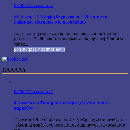
08/08/2026
cosmos
0
Μύκονος – Σύλληψη 56χρονου με 2.280 πακέτα
λαθραίων τσιγάρων στο αεροδρόμιο
Στη σύλληψη ενός αλλοδαπού, ο οποίος εντοπίστηκε να
μεταφέρει 2.280 πακέτα τσιγάρων χωρίς την προβλεπόμενη
ταινία...
ροή ειδήσεων cosmos news
ΕΛΛΑΔΑ
08/08/2026
cosmos
0
8 Αυγούστου Τα σημαντικότερα γεγονότα από το
παρελθόν
Γεγονότα 1303: Ο Φάρος της Αλεξανδρείας λειτουργεί για
τελευταία φορά. Ισχυρός σεισμός διαρρηγνύει τα τοιχώματά