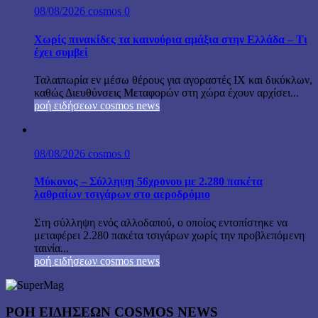
08/08/2026
cosmos
0
Χωρίς πινακίδες τα καινούρια αμάξια στην Ελλάδα – Τι
έχει συμβεί
Ταλαιπωρία εν μέσω θέρους για αγοραστές ΙΧ και δικύκλων,
καθώς Διευθύνσεις Μεταφορών στη χώρα έχουν αρχίσει...
ροή ειδήσεων cosmos news
08/08/2026
cosmos
0
Μύκονος – Σύλληψη 56χρονου με 2.280 πακέτα
λαθραίων τσιγάρων στο αεροδρόμιο
Στη σύλληψη ενός αλλοδαπού, ο οποίος εντοπίστηκε να
μεταφέρει 2.280 πακέτα τσιγάρων χωρίς την προβλεπόμενη
ταινία...
ροή ειδήσεων cosmos news
ΡΟΉ ΕΙΔΉΣΕΩΝ COSMOS NEWS