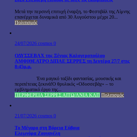
Μετά την περσινή επιτυχή έναρξη, το Φεστιβάλ της Λίμνης
επανέρχεται δυναμικά από 30 Αυγούστου μέχρι 20...
Πολιτισμός
24/07/2026
cosmos
0
ΟΔΥΣΣΕΒΑΧ της Ξένιας Καλογεροπούλου
ΑΜΦΙΘΕΑΤΡΟ ΔΙΠΑΕ ΣΕΡΡΕΣ τη Δευτέρα 27/7 στις
8:45μ.μ.
Ένα μαγικό ταξίδι φαντασίας, μουσικής και
περιπέτειας ξεκινά!Ο θρυλικός «Οδυσσεβάχ» – το
εμβληματικό έργο της...
ΠΕΡΙΦΕΡΕΙΑ ΣΕΡΡΕΣ ΑΙΤΩ/ΛΝΙΑ ΚΛΠ
Πολιτισμός
21/07/2026
cosmos
0
Το Μέγαρο στη Βόρεια Εύβοια
Ελεωνόρα Ζουγανέλη