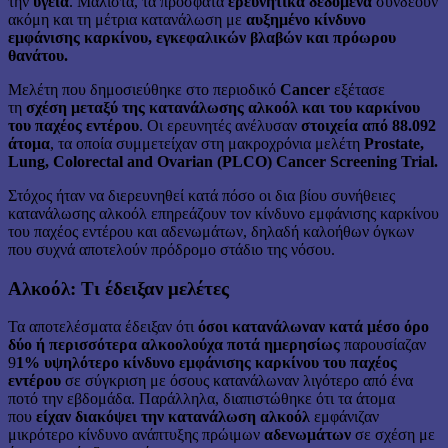
την
υγεία
. Μάλιστα, τα πρόσφατα
ερευνητικά δεδομένα
συνδέουν
ακόμη και τη μέτρια κατανάλωση με
αυξημένο κίνδυνο
εμφάνισης καρκίνου, εγκεφαλικών βλαβών και πρόωρου
θανάτου.
Μελέτη που δημοσιεύθηκε στο περιοδικό
Cancer
εξέτασε
τη
σχέση μεταξύ της κατανάλωσης αλκοόλ και του καρκίνου
του παχέος εντέρου
. Οι ερευνητές ανέλυσαν
στοιχεία από 88.092
άτομα
, τα οποία συμμετείχαν στη μακροχρόνια μελέτη
Prostate,
Lung, Colorectal and Ovarian (PLCO) Cancer Screening Trial.
Στόχος ήταν να διερευνηθεί κατά πόσο οι δια βίου συνήθειες
κατανάλωσης αλκοόλ επηρεάζουν τον κίνδυνο εμφάνισης καρκίνου
του παχέος εντέρου και αδενωμάτων, δηλαδή καλοήθων όγκων
που συχνά αποτελούν πρόδρομο στάδιο της νόσου.
Αλκοόλ: Τι έδειξαν μελέτες
Τα αποτελέσματα έδειξαν ότι
όσοι κατανάλωναν κατά μέσο όρο
δύο ή περισσότερα αλκοολούχα ποτά ημερησίως
παρουσίαζαν
9
1% υψηλότερο κίνδυνο εμφάνισης καρκίνου του παχέος
εντέρου
σε σύγκριση με όσους κατανάλωναν λιγότερο από ένα
ποτό την εβδομάδα. Παράλληλα, διαπιστώθηκε ότι τα άτομα
που
είχαν διακόψει την κατανάλωση αλκοόλ
εμφάνιζαν
μικρότερο κίνδυνο ανάπτυξης πρώιμων
αδενωμάτων
σε σχέση με