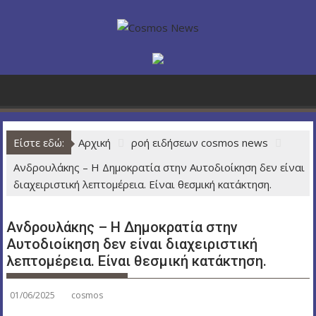
Π
ε
ρ
ά
σ
τ
ε
σ
Είστε εδώ:
Αρχική
ροή ειδήσεων cosmos news
τ
ο
Ανδρουλάκης – Η Δημοκρατία στην Αυτοδιοίκηση δεν είναι
π
διαχειριστική λεπτομέρεια. Είναι θεσμική κατάκτηση.
ε
ρ
Ανδρουλάκης – Η Δημοκρατία στην
ι
Αυτοδιοίκηση δεν είναι διαχειριστική
ε
λεπτομέρεια. Είναι θεσμική κατάκτηση.
χ
ό
μ
01/06/2025
cosmos
ε