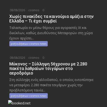
08/08/2026
cosmos
0
Χωρίς πινακίδες τα καινούρια αμάξια στην
Ελλάδα – Τι έχει συμβεί
Ταλαιπωρία εν μέσω θέρους για αγοραστές ΙΧ και
δικύκλων, καθώς Διευθύνσεις Μεταφορών στη χώρα
έχουν αρχίσει...
ροή ειδήσεων cosmos news
08/08/2026
cosmos
0
Μύκονος – Σύλληψη 56χρονου με 2.280
πακέτα λαθραίων τσιγάρων στο
αεροδρόμιο
Στη σύλληψη ενός αλλοδαπού, ο οποίος εντοπίστηκε
να μεταφέρει 2.280 πακέτα τσιγάρων χωρίς την
προβλεπόμενη ταινία...
ροή ειδήσεων cosmos news