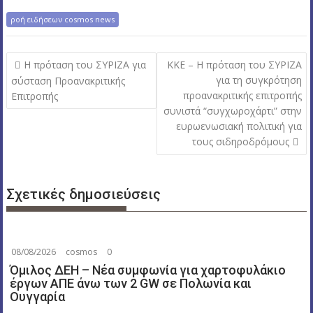
ροή ειδήσεων cosmos news
Π
Η πρόταση του ΣΥΡΙΖΑ για
ΚΚΕ – Η πρόταση του ΣΥΡΙΖΑ
λ
για τη συγκρότηση
σύσταση Προανακριτικής
προανακριτικής επιτροπής
Επιτροπής
ο
συνιστά “συγχωροχάρτι” στην
ή
ευρωενωσιακή πολιτική για
γ
τους σιδηροδρόμους
η
σ
η
Σχετικές δημοσιεύσεις
ά
ρ
θ
08/08/2026
cosmos
0
ρ
Όμιλος ΔΕΗ – Νέα συμφωνία για χαρτοφυλάκιο
ω
έργων ΑΠΕ άνω των 2 GW σε Πολωνία και
Ουγγαρία
ν