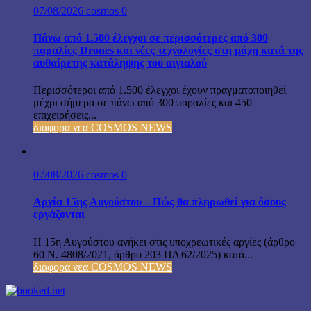
07/08/2026
cosmos
0
Πάνω από 1.500 έλεγχοι σε περισσότερες από 300
παραλίες Drones και νέες τεχνολογίες στη μάχη κατά της
αυθαίρετης κατάληψης του αιγιαλού
Περισσότεροι από 1.500 έλεγχοι έχουν πραγματοποιηθεί
μέχρι σήμερα σε πάνω από 300 παραλίες και 450
επιχειρήσεις...
διαφορα νεα COSMOS NEWS
07/08/2026
cosmos
0
Αργία 15ης Αυγούστου – Πώς θα πληρωθεί για όσους
εργάζονται
Η 15η Αυγούστου ανήκει στις υποχρεωτικές αργίες (άρθρο
60 Ν. 4808/2021, άρθρο 203 ΠΔ 62/2025) κατά...
διαφορα νεα COSMOS NEWS