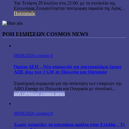
Την Τετάρτη 29 Ιουλίου στις 21:00, με τη συναυλία της
Ελεωνόρας Ζουγανέληστην πανέμορφη παραλία της Αγίας...
Πολιτισμός
ΡΟΗ ΕΙΔΗΣΕΩΝ COSMOS NEWS
08/08/2026
cosmos
0
Όμιλος ΔΕΗ – Νέα συμφωνία για χαρτοφυλάκιο έργων
ΑΠΕ άνω των 2 GW σε Πολωνία και Ουγγαρία
Στρατηγική συμφωνία για την απόκτηση των εταιρειών της
ABO Energy σε Πολωνία και Ουγγαρία με συνολικό...
ροή ειδήσεων cosmos news
08/08/2026
cosmos
0
Χωρίς πινακίδες τα καινούρια αμάξια στην Ελλάδα – Τι