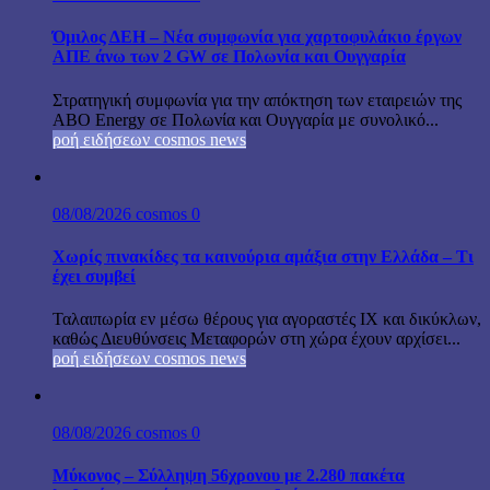
Όμιλος ΔΕΗ – Νέα συμφωνία για χαρτοφυλάκιο έργων
ΑΠΕ άνω των 2 GW σε Πολωνία και Ουγγαρία
Στρατηγική συμφωνία για την απόκτηση των εταιρειών της
ABO Energy σε Πολωνία και Ουγγαρία με συνολικό...
ροή ειδήσεων cosmos news
08/08/2026
cosmos
0
Χωρίς πινακίδες τα καινούρια αμάξια στην Ελλάδα – Τι
έχει συμβεί
Ταλαιπωρία εν μέσω θέρους για αγοραστές ΙΧ και δικύκλων,
καθώς Διευθύνσεις Μεταφορών στη χώρα έχουν αρχίσει...
ροή ειδήσεων cosmos news
08/08/2026
cosmos
0
Μύκονος – Σύλληψη 56χρονου με 2.280 πακέτα