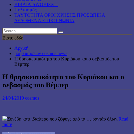
ΒΙΒΛΙΑ-SWOBIZZ –
Πολιτισμός
TAYTOTHTA ΟΡΟΙ ΧΡΗΣΗΣ ΠΡΟΣΩΠΙΚΑ
ΔΕΔΟΜΕΝΑ ΕΠΙΚΟΙΝΩΝΙΑ
Είστε εδώ:
Αρχική
ροή ειδήσεων cosmos news
Η θρησκευτικότητα του Κυριάκου και ο σεβασμός του
Βέμπερ
Η θρησκευτικότητα του Κυριάκου και ο
σεβασμός του Βέμπερ
24/04/2019
cosmos
Συνέβη κάτι ιδιαίτερο που ξέφυγε από τα … ραντάρ όλων.
Read
more