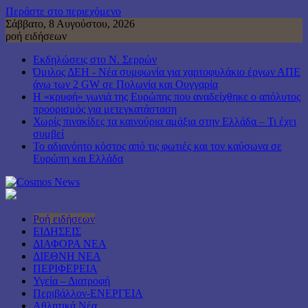
Περάστε στο περιεχόμενο
Σάββατο, 8 Αυγούστου, 2026
ροή ειδήσεων
Εκδηλώσεις στο Ν. Σερρών
Όμιλος ΔΕΗ - Νέα συμφωνία για χαρτοφυλάκιο έργων ΑΠΕ
άνω των 2 GW σε Πολωνία και Ουγγαρία
Η «κρυφή» γωνιά της Ευρώπης που αναδείχθηκε ο απόλυτος
προορισμός για μετεγκατάσταση
Χωρίς πινακίδες τα καινούρια αμάξια στην Ελλάδα – Τι έχει
συμβεί
Το αδιανόητο κόστος από τις φωτιές και τον καύσωνα σε
Ευρώπη και Ελλάδα
Ροή ειδήσεων
ΕΙΔΗΣΕΙΣ
ΔΙΑΦΟΡΑ ΝΕΑ
ΔΙΕΘΝΗ ΝΕΑ
ΠΕΡΙΦΕΡΕΙΑ
Υγεία – Διατροφή
Περιβάλλον-ΕΝΕΡΓΕΙΑ
Αθλητικά Νέα