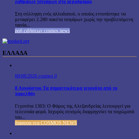
λαθραίων τσιγάρων στο αεροδρόμιο
Στη σύλληψη ενός αλλοδαπού, ο οποίος εντοπίστηκε να
μεταφέρει 2.280 πακέτα τσιγάρων χωρίς την προβλεπόμενη
ταινία...
ροή ειδήσεων cosmos news
ΕΛΛΑΔΑ
08/08/2026
cosmos
0
8 Αυγούστου Τα σημαντικότερα γεγονότα από το
παρελθόν
Γεγονότα 1303: Ο Φάρος της Αλεξανδρείας λειτουργεί για
τελευταία φορά. Ισχυρός σεισμός διαρρηγνύει τα τοιχώματά
του...
διαφορα νεα COSMOS NEWS