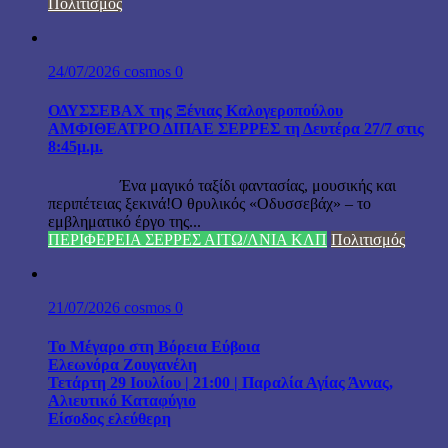
Πολιτισμός
24/07/2026
cosmos
0
ΟΔΥΣΣΕΒΑΧ της Ξένιας Καλογεροπούλου
ΑΜΦΙΘΕΑΤΡΟ ΔΙΠΑΕ ΣΕΡΡΕΣ τη Δευτέρα 27/7 στις
8:45μ.μ.
Ένα μαγικό ταξίδι φαντασίας, μουσικής και
περιπέτειας ξεκινά!Ο θρυλικός «Οδυσσεβάχ» – το
εμβληματικό έργο της...
ΠΕΡΙΦΕΡΕΙΑ ΣΕΡΡΕΣ ΑΙΤΩ/ΛΝΙΑ ΚΛΠ
Πολιτισμός
21/07/2026
cosmos
0
Το Μέγαρο στη Βόρεια Εύβοια
Ελεωνόρα Ζουγανέλη
Τετάρτη 29 Ιουλίου | 21:00 | Παραλία Αγίας Άννας,
Αλιευτικό Καταφύγιο
Είσοδος ελεύθερη