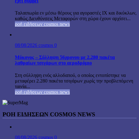
έχει συμβεί
Ταλαιπωρία εν μέσω θέρους για αγοραστές ΙΧ και δικύκλων,
καθώς Διευθύνσεις Μεταφορών στη χώρα έχουν αρχίσει...
ροή ειδήσεων cosmos news
08/08/2026
cosmos
0
Μύκονος – Σύλληψη 56χρονου με 2.280 πακέτα
λαθραίων τσιγάρων στο αεροδρόμιο
Στη σύλληψη ενός αλλοδαπού, ο οποίος εντοπίστηκε να
μεταφέρει 2.280 πακέτα τσιγάρων χωρίς την προβλεπόμενη
ταινία...
ροή ειδήσεων cosmos news
ΡΟΉ ΕΙΔΉΣΕΩΝ COSMOS NEWS
08/08/2026
cosmos
0