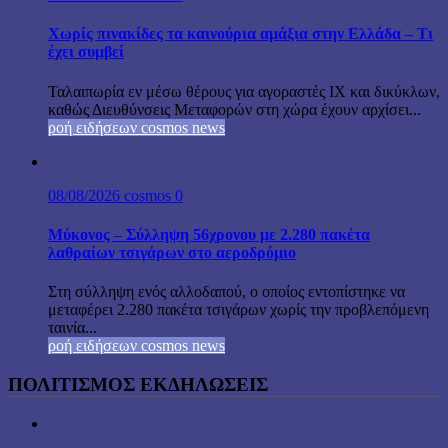
Χωρίς πινακίδες τα καινούρια αμάξια στην Ελλάδα – Τι
έχει συμβεί
Ταλαιπωρία εν μέσω θέρους για αγοραστές ΙΧ και δικύκλων,
καθώς Διευθύνσεις Μεταφορών στη χώρα έχουν αρχίσει...
ροή ειδήσεων cosmos news
08/08/2026
cosmos
0
Μύκονος – Σύλληψη 56χρονου με 2.280 πακέτα
λαθραίων τσιγάρων στο αεροδρόμιο
Στη σύλληψη ενός αλλοδαπού, ο οποίος εντοπίστηκε να
μεταφέρει 2.280 πακέτα τσιγάρων χωρίς την προβλεπόμενη
ταινία...
ροή ειδήσεων cosmos news
ΠΟΛΙΤΙΣΜΟΣ ΕΚΔΗΛΩΣΕΙΣ