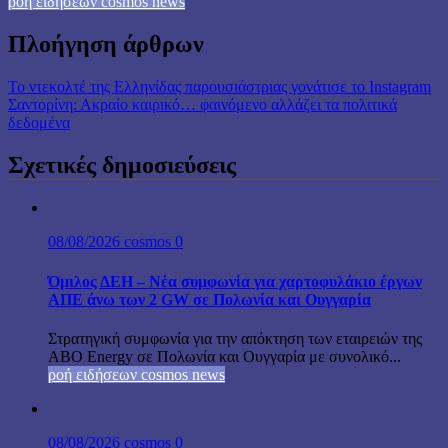
ροή ειδήσεων cosmos news
Πλοήγηση άρθρων
Το ντεκολτέ της Ελληνίδας παρουσιάστριας γονάτισε το Instagram
Σαντορίνη: Ακραίο καιρικό… φαινόμενο αλλάζει τα πολιτικά
δεδομένα
Σχετικές δημοσιεύσεις
08/08/2026
cosmos
0
Όμιλος ΔΕΗ – Νέα συμφωνία για χαρτοφυλάκιο έργων
ΑΠΕ άνω των 2 GW σε Πολωνία και Ουγγαρία
Στρατηγική συμφωνία για την απόκτηση των εταιρειών της
ABO Energy σε Πολωνία και Ουγγαρία με συνολικό...
ροή ειδήσεων cosmos news
08/08/2026
cosmos
0