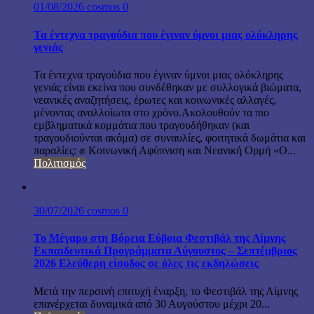
01/08/2026
cosmos
0
Τα έντεχνα τραγούδια που έγιναν ύμνοι μιας ολόκληρης
γενιάς
Τα έντεχνα τραγούδια που έγιναν ύμνοι μιας ολόκληρης
γενιάς είναι εκείνα που συνδέθηκαν με συλλογικά βιώματα,
νεανικές αναζητήσεις, έρωτες και κοινωνικές αλλαγές,
μένοντας αναλλοίωτα στο χρόνο.Ακολουθούν τα πιο
εμβληματικά κομμάτια που τραγουδήθηκαν (και
τραγουδιούνται ακόμα) σε συναυλίες, φοιτητικά δωμάτια και
παραλίες: ✊ Κοινωνική Αφύπνιση και Νεανική Ορμή «Ο...
Πολιτισμός
30/07/2026
cosmos
0
Το Μέγαρο στη Βόρεια Εύβοια Φεστιβάλ της Λίμνης
Εκπαιδευτικά Προγράμματα Αύγουστος – Σεπτέμβριος
2026 Ελεύθερη είσοδος σε όλες τις εκδηλώσεις
Μετά την περσινή επιτυχή έναρξη, το Φεστιβάλ της Λίμνης
επανέρχεται δυναμικά από 30 Αυγούστου μέχρι 20...