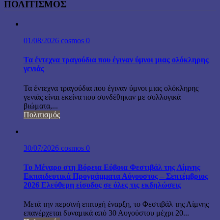
ΠΟΛΙΤΙΣΜΟΣ
01/08/2026
cosmos
0
Τα έντεχνα τραγούδια που έγιναν ύμνοι μιας ολόκληρης
γενιάς
Τα έντεχνα τραγούδια που έγιναν ύμνοι μιας ολόκληρης
γενιάς είναι εκείνα που συνδέθηκαν με συλλογικά
βιώματα,...
Πολιτισμός
30/07/2026
cosmos
0
Το Μέγαρο στη Βόρεια Εύβοια Φεστιβάλ της Λίμνης
Εκπαιδευτικά Προγράμματα Αύγουστος – Σεπτέμβριος
2026 Ελεύθερη είσοδος σε όλες τις εκδηλώσεις
Μετά την περσινή επιτυχή έναρξη, το Φεστιβάλ της Λίμνης
επανέρχεται δυναμικά από 30 Αυγούστου μέχρι 20...