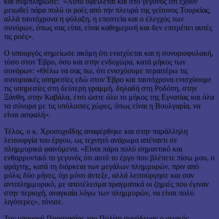
και συμπλήρωσε: «Αυτό οφείλεται και στο γεγονός ότι έχουν
μειωθεί πάρα πολύ οι ροές από την πλευρά της γείτονος Τουρκίας,
αλλά ταυτόχρονα η φύλαξη, η εποπτεία και ο έλεγχος των
συνόρων, όπως σας είπα, είναι καθημερινή και δεν επιτρέπει αυτές
τις ροές».
Ο υπουργός σημείωσε ακόμη ότι ενισχύεται και η συνοριοφυλακή,
τόσο στον Έβρο, όσο και στην ενδοχώρα, κατά μήκος των
συνόρων: «Θέλω να σας πω, ότι ενισχύουμε περαιτέρω τις
συνοριακές υπηρεσίες εδώ στον Έβρο και ταυτόχρονα ενισχύουμε
τις υπηρεσίες στη δεύτερη γραμμή, δηλαδή στη Ροδόπη, στην
Ξάνθη, στην Καβάλα, έτσι ώστε όλο το μήκος της Εγνατίας και όλα
τα σύνορα με τις υπόλοιπες χώρες, όπως είναι η Βουλγαρία, να
είναι ασφαλή».
Τέλος, ο κ. Χρυσοχοΐδης αναφέρθηκε και στην παράλληλη
λειτουργία του έργου, ως τεχνητό ανάχωμα απέναντι σε
πλημμυρικά φαινόμενα. «Είναι πάρα πολύ σημαντικό και
ενθαρρυντικό το γεγονός ότι αυτό το έργο που βλέπετε πίσω μου, ο
φράχτης, κατά τη διάρκεια των μεγάλων πλημμυρών, πριν από
μόλις δύο μήνες, όχι μόνο άντεξε, αλλά λειτούργησε και σαν
αντιπλημμυρικό, με αποτέλεσμα πραγματικά οι ζημιές που έγιναν
στην περιοχή, αναγκαία λόγω των πλημμυρών, να είναι πολύ
λιγότερες», τόνισε.
Τον υπουργό Προστασίας του Πολίτη συνόδευαν ο γενικός