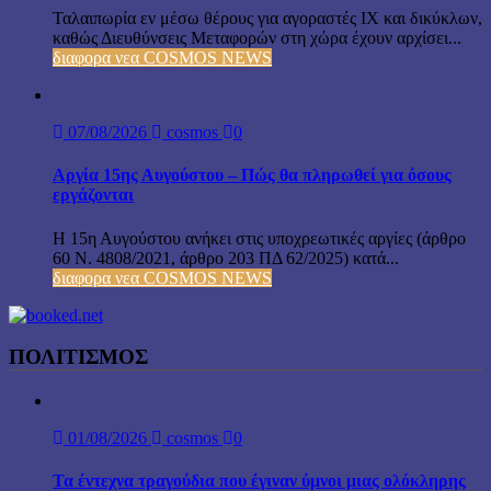
Ταλαιπωρία εν μέσω θέρους για αγοραστές ΙΧ και δικύκλων,
καθώς Διευθύνσεις Μεταφορών στη χώρα έχουν αρχίσει...
διαφορα νεα COSMOS NEWS
07/08/2026
cosmos
0
Αργία 15ης Αυγούστου – Πώς θα πληρωθεί για όσους
εργάζονται
Η 15η Αυγούστου ανήκει στις υποχρεωτικές αργίες (άρθρο
60 Ν. 4808/2021, άρθρο 203 ΠΔ 62/2025) κατά...
διαφορα νεα COSMOS NEWS
ΠΟΛΙΤΙΣΜΟΣ
01/08/2026
cosmos
0
Τα έντεχνα τραγούδια που έγιναν ύμνοι μιας ολόκληρης