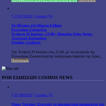
ΠΕΡΙΦΕΡΕΙΑ ΣΕΡΡΕΣ ΑΙΤΩ/ΛΝΙΑ ΚΛΠ
Πολιτισμός
21/07/2026
cosmos
0
Το Μέγαρο στη Βόρεια Εύβοια
Ελεωνόρα Ζουγανέλη
Τετάρτη 29 Ιουλίου | 21:00 | Παραλία Αγίας Άννας,
Αλιευτικό Καταφύγιο
Είσοδος ελεύθερη
Την Τετάρτη 29 Ιουλίου στις 21:00, με τη συναυλία της
Ελεωνόρας Ζουγανέληστην πανέμορφη παραλία της Αγίας...
Πολιτισμός
ΡΟΗ ΕΙΔΗΣΕΩΝ COSMOS NEWS
07/08/2026
cosmos
0
Νίκος Ταχιάος: Ξεκινούν τα δοκιμαστικά δρομολόγια της