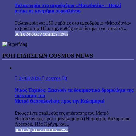
Ταλαιπωρία στο αεροδρόμιο «Μακεδονία» – Πουλί
μπήκε σε κινητήρα αεροπλάνου
Ταλαιπωρία για 150 επιβάτες στο αεροδρόμιο «Μακεδονία»
το βράδυ της Πέμπτης, καθώς εντοπίστηκε ένα πτηνό σε...
ροή ειδήσεων cosmos news
ΡΟΉ ΕΙΔΉΣΕΩΝ COSMOS NEWS
07/08/2026
cosmos
0
Νίκος Ταχιάος: Ξεκινούν τα δοκιμαστικά δρομολόγια της
επέκτασης του
Μετρό Θεσσαλονίκης προς την Καλαμαριά
Στους πέντε σταθμούς της επέκτασης του Μετρό
Θεσσαλονίκης προς τηνΚαλαμαριά (Νομαρχία, Καλαμαριά,
Αρετσού, Νέα Κρήνη, και...
ροή ειδήσεων cosmos news