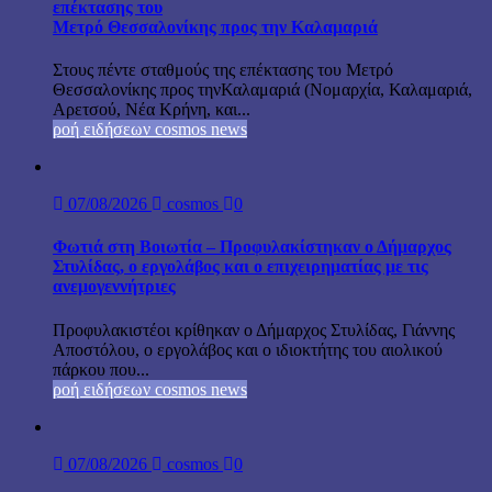
επέκτασης του
Μετρό Θεσσαλονίκης προς την Καλαμαριά
Στους πέντε σταθμούς της επέκτασης του Μετρό
Θεσσαλονίκης προς τηνΚαλαμαριά (Νομαρχία, Καλαμαριά,
Αρετσού, Νέα Κρήνη, και...
ροή ειδήσεων cosmos news
07/08/2026
cosmos
0
Φωτιά στη Βοιωτία – Προφυλακίστηκαν ο Δήμαρχος
Στυλίδας, ο εργολάβος και ο επιχειρηματίας με τις
ανεμογεννήτριες
Προφυλακιστέοι κρίθηκαν ο Δήμαρχος Στυλίδας, Γιάννης
Αποστόλου, ο εργολάβος και ο ιδιοκτήτης του αιολικού
πάρκου που...
ροή ειδήσεων cosmos news
07/08/2026
cosmos
0