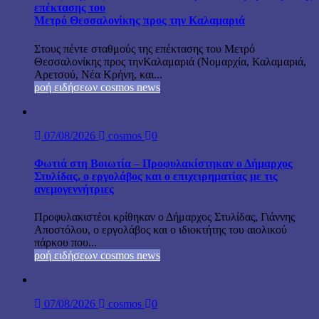
επέκτασης του
Μετρό Θεσσαλονίκης προς την Καλαμαριά
Στους πέντε σταθμούς της επέκτασης του Μετρό
Θεσσαλονίκης προς τηνΚαλαμαριά (Νομαρχία, Καλαμαριά,
Αρετσού, Νέα Κρήνη, και...
ροή ειδήσεων cosmos news
07/08/2026
cosmos
0
Φωτιά στη Βοιωτία – Προφυλακίστηκαν ο Δήμαρχος
Στυλίδας, ο εργολάβος και ο επιχειρηματίας με τις
ανεμογεννήτριες
Προφυλακιστέοι κρίθηκαν ο Δήμαρχος Στυλίδας, Γιάννης
Αποστόλου, ο εργολάβος και ο ιδιοκτήτης του αιολικού
πάρκου που...
ροή ειδήσεων cosmos news
07/08/2026
cosmos
0