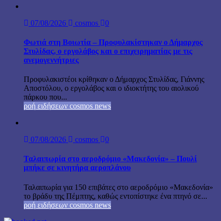
07/08/2026
cosmos
0
Φωτιά στη Βοιωτία – Προφυλακίστηκαν ο Δήμαρχος
Στυλίδας, ο εργολάβος και ο επιχειρηματίας με τις
ανεμογεννήτριες
Προφυλακιστέοι κρίθηκαν ο Δήμαρχος Στυλίδας, Γιάννης
Αποστόλου, ο εργολάβος και ο ιδιοκτήτης του αιολικού
πάρκου που...
ροή ειδήσεων cosmos news
07/08/2026
cosmos
0
Ταλαιπωρία στο αεροδρόμιο «Μακεδονία» – Πουλί
μπήκε σε κινητήρα αεροπλάνου
Ταλαιπωρία για 150 επιβάτες στο αεροδρόμιο «Μακεδονία»
το βράδυ της Πέμπτης, καθώς εντοπίστηκε ένα πτηνό σε...
ροή ειδήσεων cosmos news