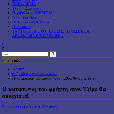
ΠΕΡΙΦΕΡΕΙΑ
Υγεία – Διατροφή
Περιβάλλον-ΕΝΕΡΓΕΙΑ
Αθλητικά Νέα
ΒΙΒΛΙΑ-SWOBIZZ –
Πολιτισμός
TAYTOTHTA ΟΡΟΙ ΧΡΗΣΗΣ ΠΡΟΣΩΠΙΚΑ
ΔΕΔΟΜΕΝΑ ΕΠΙΚΟΙΝΩΝΙΑ
Είστε εδώ:
Αρχική
ροή ειδήσεων cosmos news
Η κατασκευή του φράχτη στον Έβρο θα συνεχιστεί
Η κατασκευή του φράχτη στον Έβρο θα
συνεχιστεί
05/06/2026
05/06/2026
cosmos