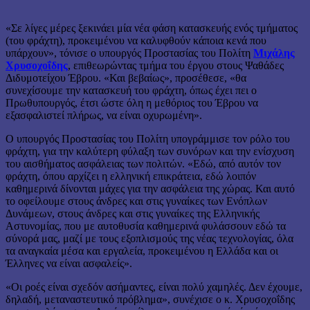
«Σε λίγες μέρες ξεκινάει μία νέα φάση κατασκευής ενός τμήματος
(του φράχτη), προκειμένου να καλυφθούν κάποια κενά που
υπάρχουν», τόνισε ο υπουργός Προστασίας του Πολίτη
Μιχάλης
Χρυσοχοΐδης
, επιθεωρώντας τμήμα του έργου στους Ψαθάδες
Διδυμοτείχου Έβρου. «Και βεβαίως», προσέθεσε, «θα
συνεχίσουμε την κατασκευή του φράχτη, όπως έχει πει ο
Πρωθυπουργός, έτσι ώστε όλη η μεθόριος του Έβρου να
εξασφαλιστεί πλήρως, να είναι οχυρωμένη».
Ο υπουργός Προστασίας του Πολίτη υπογράμμισε τον ρόλο του
φράχτη, για την καλύτερη φύλαξη των συνόρων και την ενίσχυση
του αισθήματος ασφάλειας των πολιτών. «Εδώ, από αυτόν τον
φράχτη, όπου αρχίζει η ελληνική επικράτεια, εδώ λοιπόν
καθημερινά δίνονται μάχες για την ασφάλεια της χώρας. Και αυτό
το οφείλουμε στους άνδρες και στις γυναίκες των Ενόπλων
Δυνάμεων, στους άνδρες και στις γυναίκες της Ελληνικής
Αστυνομίας, που με αυτοθυσία καθημερινά φυλάσσουν εδώ τα
σύνορά μας, μαζί με τους εξοπλισμούς της νέας τεχνολογίας, όλα
τα αναγκαία μέσα και εργαλεία, προκειμένου η Ελλάδα και οι
Έλληνες να είναι ασφαλείς».
«Οι ροές είναι σχεδόν ασήμαντες, είναι πολύ χαμηλές. Δεν έχουμε,
δηλαδή, μεταναστευτικό πρόβλημα», συνέχισε ο κ. Χρυσοχοΐδης