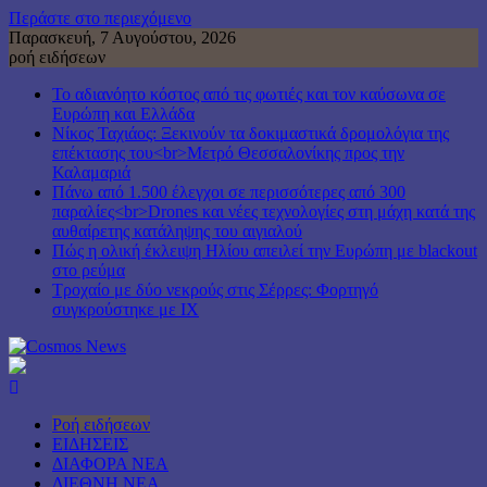
Περάστε στο περιεχόμενο
Παρασκευή, 7 Αυγούστου, 2026
ροή ειδήσεων
Το αδιανόητο κόστος από τις φωτιές και τον καύσωνα σε
Ευρώπη και Ελλάδα
Νίκος Ταχιάος: Ξεκινούν τα δοκιμαστικά δρομολόγια της
επέκτασης του<br>Μετρό Θεσσαλονίκης προς την
Καλαμαριά
Πάνω από 1.500 έλεγχοι σε περισσότερες από 300
παραλίες<br>Drones και νέες τεχνολογίες στη μάχη κατά της
αυθαίρετης κατάληψης του αιγιαλού
Πώς η ολική έκλειψη Ηλίου απειλεί την Ευρώπη με blackout
στο ρεύμα
Τροχαίο με δύο νεκρούς στις Σέρρες: Φορτηγό
συγκρούστηκε με ΙΧ
Ροή ειδήσεων
ΕΙΔΗΣΕΙΣ
ΔΙΑΦΟΡΑ ΝΕΑ
ΔΙΕΘΝΗ ΝΕΑ