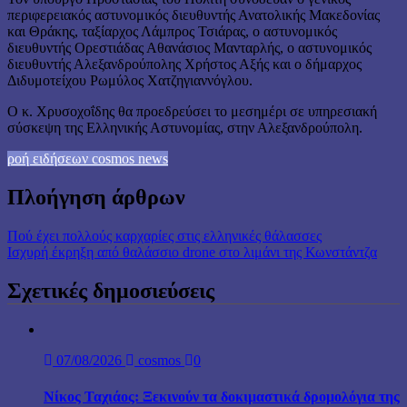
περιφερειακός αστυνομικός διευθυντής Ανατολικής Μακεδονίας
και Θράκης, ταξίαρχος Λάμπρος Τσιάρας, ο αστυνομικός
διευθυντής Ορεστιάδας Αθανάσιος Μανταρλής, ο αστυνομικός
διευθυντής Αλεξανδρούπολης Χρήστος Αξής και ο δήμαρχος
Διδυμοτείχου Ρωμύλος Χατζηγιαννόγλου.
Ο κ. Χρυσοχοΐδης θα προεδρεύσει το μεσημέρι σε υπηρεσιακή
σύσκεψη της Ελληνικής Αστυνομίας, στην Αλεξανδρούπολη.
ροή ειδήσεων cosmos news
Πλοήγηση άρθρων
Πού έχει πολλούς καρχαρίες στις ελληνικές θάλασσες
Ισχυρή έκρηξη από θαλάσσιο drone στο λιμάνι της Κωνστάντζα
Σχετικές δημοσιεύσεις
07/08/2026
cosmos
0
Νίκος Ταχιάος: Ξεκινούν τα δοκιμαστικά δρομολόγια της