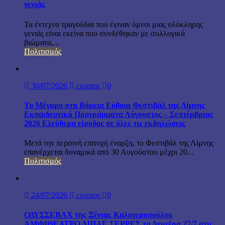
γενιάς
Τα έντεχνα τραγούδια που έγιναν ύμνοι μιας ολόκληρης
γενιάς είναι εκείνα που συνδέθηκαν με συλλογικά
βιώματα,...
Πολιτισμός
30/07/2026
cosmos
0
Το Μέγαρο στη Βόρεια Εύβοια Φεστιβάλ της Λίμνης
Εκπαιδευτικά Προγράμματα Αύγουστος – Σεπτέμβριος
2026 Ελεύθερη είσοδος σε όλες τις εκδηλώσεις
Μετά την περσινή επιτυχή έναρξη, το Φεστιβάλ της Λίμνης
επανέρχεται δυναμικά από 30 Αυγούστου μέχρι 20...
Πολιτισμός
24/07/2026
cosmos
0
ΟΔΥΣΣΕΒΑΧ της Ξένιας Καλογεροπούλου
ΑΜΦΙΘΕΑΤΡΟ ΔΙΠΑΕ ΣΕΡΡΕΣ τη Δευτέρα 27/7 στις