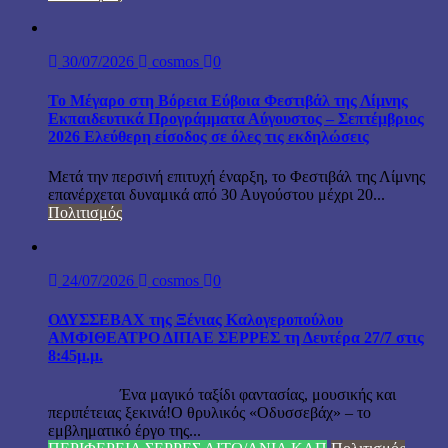
30/07/2026
cosmos
0
Το Μέγαρο στη Βόρεια Εύβοια Φεστιβάλ της Λίμνης
Εκπαιδευτικά Προγράμματα Αύγουστος – Σεπτέμβριος
2026 Ελεύθερη είσοδος σε όλες τις εκδηλώσεις
Μετά την περσινή επιτυχή έναρξη, το Φεστιβάλ της Λίμνης
επανέρχεται δυναμικά από 30 Αυγούστου μέχρι 20...
Πολιτισμός
24/07/2026
cosmos
0
ΟΔΥΣΣΕΒΑΧ της Ξένιας Καλογεροπούλου
ΑΜΦΙΘΕΑΤΡΟ ΔΙΠΑΕ ΣΕΡΡΕΣ τη Δευτέρα 27/7 στις
8:45μ.μ.
Ένα μαγικό ταξίδι φαντασίας, μουσικής και
περιπέτειας ξεκινά!Ο θρυλικός «Οδυσσεβάχ» – το
εμβληματικό έργο της...