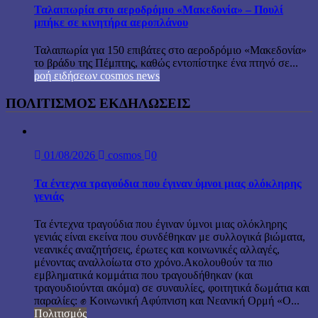
Ταλαιπωρία στο αεροδρόμιο «Μακεδονία» – Πουλί
μπήκε σε κινητήρα αεροπλάνου
Ταλαιπωρία για 150 επιβάτες στο αεροδρόμιο «Μακεδονία»
το βράδυ της Πέμπτης, καθώς εντοπίστηκε ένα πτηνό σε...
ροή ειδήσεων cosmos news
ΠΟΛΙΤΙΣΜΟΣ ΕΚΔΗΛΩΣΕΙΣ
01/08/2026
cosmos
0
Τα έντεχνα τραγούδια που έγιναν ύμνοι μιας ολόκληρης
γενιάς
Τα έντεχνα τραγούδια που έγιναν ύμνοι μιας ολόκληρης
γενιάς είναι εκείνα που συνδέθηκαν με συλλογικά βιώματα,
νεανικές αναζητήσεις, έρωτες και κοινωνικές αλλαγές,
μένοντας αναλλοίωτα στο χρόνο.Ακολουθούν τα πιο
εμβληματικά κομμάτια που τραγουδήθηκαν (και
τραγουδιούνται ακόμα) σε συναυλίες, φοιτητικά δωμάτια και
παραλίες: ✊ Κοινωνική Αφύπνιση και Νεανική Ορμή «Ο...
Πολιτισμός