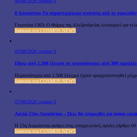
08/08/2026
cosmos
0
8 Αυγούστου Τα σημαντικότερα γεγονότα από το παρελθόν
Γεγονότα 1303: Ο Φάρος της Αλεξανδρείας λειτουργεί για τελε
διαφορα νεα COSMOS NEWS
07/08/2026
cosmos
0
Πάνω από 1.500 έλεγχοι σε περισσότερες από 300 παραλίε
Περισσότεροι από 1.500 έλεγχοι έχουν πραγματοποιηθεί μέχρι
διαφορα νεα COSMOS NEWS
07/08/2026
cosmos
0
Αργία 15ης Αυγούστου – Πώς θα πληρωθεί για όσους εργά
Η 15η Αυγούστου ανήκει στις υποχρεωτικές αργίες (άρθρο 60
διαφορα νεα COSMOS NEWS