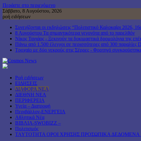
Περάστε στο περιεχόμενο
Σάββατο, 8 Αυγούστου, 2026
ροή ειδήσεων
Συνεχίζονται οι εκδηλώσεις “Πολιτιστικό Καλοκαίρι 202
8 Αυγούστου Τα σημαντικότερα γεγονότα από το παρελθόν
Νίκος Ταχιάος - Ξεκινούν τα δοκιμαστικά δρομολόγια της ε
Πάνω από 1.500 έλεγχοι σε περισσότερες από 300 παραλίες Dr
Τροχαίο με δύο νεκρούς στις Σέρρες - Φορτηγό συγκρούστηκ
Ροή ειδήσεων
ΕΙΔΗΣΕΙΣ
ΔΙΑΦΟΡΑ ΝΕΑ
ΔΙΕΘΝΗ ΝΕΑ
ΠΕΡΙΦΕΡΕΙΑ
Υγεία – Διατροφή
Περιβάλλον-ΕΝΕΡΓΕΙΑ
Αθλητικά Νέα
ΒΙΒΛΙΑ-SWOBIZZ –
Πολιτισμός
TAYTOTHTA ΟΡΟΙ ΧΡΗΣΗΣ ΠΡΟΣΩΠΙΚΑ ΔΕΔΟΜΕΝΑ 