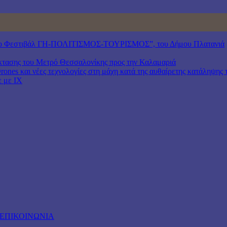
6, 16ο Φεστιβάλ ΓΗ-ΠΟΛΙΤΙΣΜΟΣ-ΤΟΥΡΙΣΜΟΣ”, του Δήμου Πλατανιά
πέκτασης του Μετρό Θεσσαλονίκης προς την Καλαμαριά
ones και νέες τεχνολογίες στη μάχη κατά της αυθαίρετης κατάληψης 
ε με ΙΧ
ΕΠΙΚΟΙΝΩΝΙΑ