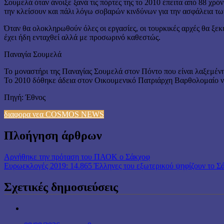
Σουμελά όταν άνοιξε ξανά τις πόρτες της το 2010 έπειτα από 88 χρ
την κλείσουν και πάλι λόγω σοβαρών κινδύνων για την ασφάλεια τω
Όταν θα ολοκληρωθούν όλες οι εργασίες, οι τουρκικές αρχές θα ξε
έχει ήδη ενταχθεί αλλά με προσωρινό καθεστώς.
Παναγία Σουμελά
Το μοναστήρι της Παναγίας Σουμελά στον Πόντο που είναι λαξεμένη 
Το 2010 δόθηκε άδεια στον Οικουμενικό Πατριάρχη Βαρθολομαίο να 
Πηγή: Έθνος
διαφορα νεα COSMOS NEWS
Πλοήγηση άρθρων
Αρνήθηκε την πρόταση του ΠΑΟΚ ο Σάκχοφ
Ευρωεκλογές 2019: 14.865 Έλληνες του εξωτερικού ψηφίζουν το Σ
Σχετικές δημοσιεύσεις