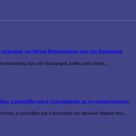
ης επέκτασης του Μετρό Θεσσαλονίκης προς την Καλαμαριά
Θεσσαλονίκης προς την Καλαμαριά, καθώς από απόψε...
ς, ο εργολάβος και ο επιχειρηματίας με τις ανεμογεννήτριες
όλου, ο εργολάβος και ο ιδιοκτήτης του αιολικού πάρκου που...