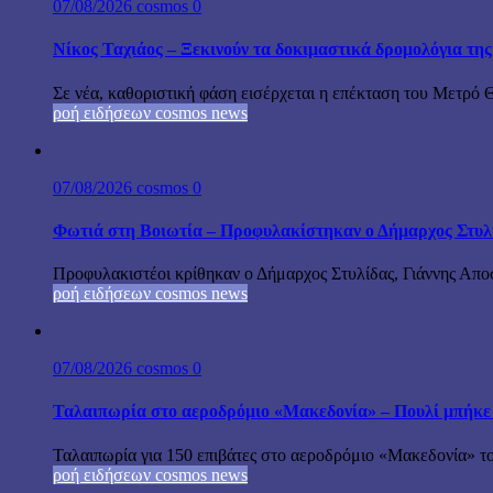
07/08/2026
cosmos
0
Νίκος Ταχιάος – Ξεκινούν τα δοκιμαστικά δρομολόγια τ
Σε νέα, καθοριστική φάση εισέρχεται η επέκταση του Μετρό 
ροή ειδήσεων cosmos news
07/08/2026
cosmos
0
Φωτιά στη Βοιωτία – Προφυλακίστηκαν ο Δήμαρχος Στυλίδα
Προφυλακιστέοι κρίθηκαν ο Δήμαρχος Στυλίδας, Γιάννης Αποστ
ροή ειδήσεων cosmos news
07/08/2026
cosmos
0
Ταλαιπωρία στο αεροδρόμιο «Μακεδονία» – Πουλί μπήκε
Ταλαιπωρία για 150 επιβάτες στο αεροδρόμιο «Μακεδονία» το
ροή ειδήσεων cosmos news