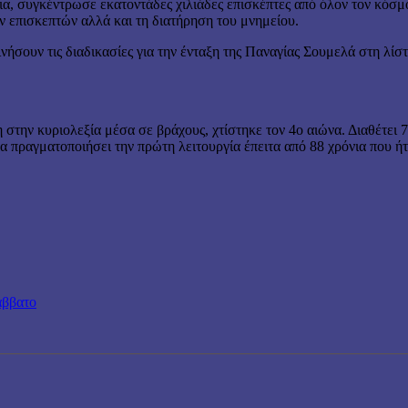
όνια, συγκέντρωσε εκατοντάδες χιλιάδες επισκέπτες από όλον τον κόσ
ν επισκεπτών αλλά και τη διατήρηση του μνημείου.
κινήσουν τις διαδικασίες για την ένταξη της Παναγίας Σουμελά στη 
στην κυριολεξία μέσα σε βράχους, χτίστηκε τον 4ο αιώνα. Διαθέτει 7
πραγματοποιήσει την πρώτη λειτουργία έπειτα από 88 χρόνια που ήτ
άββατο