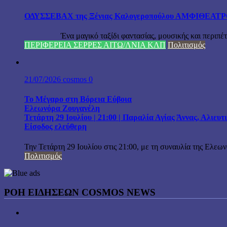
ΟΔΥΣΣΕΒΑΧ της Ξένιας Καλογεροπούλου ΑΜΦΙΘΕΑΤΡΟ Δ
Ένα μαγικό ταξίδι φαντασίας, μουσικής και περιπέτειας
ΠΕΡΙΦΕΡΕΙΑ ΣΕΡΡΕΣ ΑΙΤΩ/ΛΝΙΑ ΚΛΠ
Πολιτισμός
21/07/2026
cosmos
0
Το Μέγαρο στη Βόρεια Εύβοια
Ελεωνόρα Ζουγανέλη
Τετάρτη 29 Ιουλίου | 21:00 | Παραλία Αγίας Άννας, Αλιευ
Είσοδος ελεύθερη
Την Τετάρτη 29 Ιουλίου στις 21:00, με τη συναυλία της Ελεω
Πολιτισμός
ΡΟΗ ΕΙΔΗΣΕΩΝ COSMOS NEWS