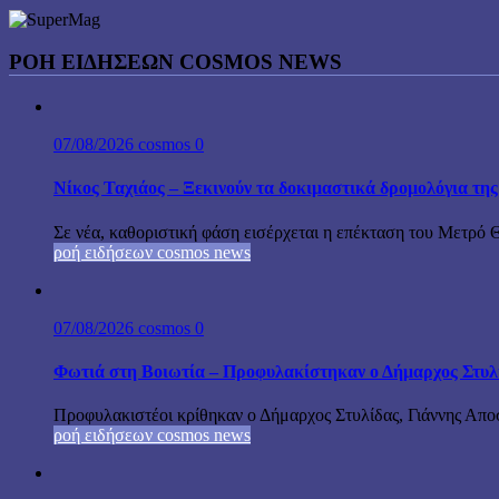
ΡΟΉ ΕΙΔΉΣΕΩΝ COSMOS NEWS
07/08/2026
cosmos
0
Νίκος Ταχιάος – Ξεκινούν τα δοκιμαστικά δρομολόγια τ
Σε νέα, καθοριστική φάση εισέρχεται η επέκταση του Μετρό 
ροή ειδήσεων cosmos news
07/08/2026
cosmos
0
Φωτιά στη Βοιωτία – Προφυλακίστηκαν ο Δήμαρχος Στυλίδα
Προφυλακιστέοι κρίθηκαν ο Δήμαρχος Στυλίδας, Γιάννης Αποστ
ροή ειδήσεων cosmos news