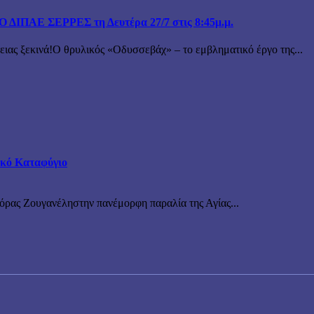
ΙΠΑΕ ΣΕΡΡΕΣ τη Δευτέρα 27/7 στις 8:45μ.μ.
 ξεκινά!Ο θρυλικός «Οδυσσεβάχ» – το εμβληματικό έργο της...
τικό Καταφύγιο
νόρας Ζουγανέληστην πανέμορφη παραλία της Αγίας...