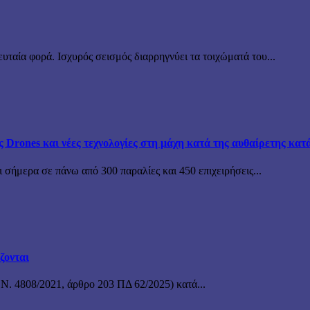
υταία φορά. Ισχυρός σεισμός διαρρηγνύει τα τοιχώματά του...
ς Drones και νέες τεχνολογίες στη μάχη κατά της αυθαίρετης κατ
 σήμερα σε πάνω από 300 παραλίες και 450 επιχειρήσεις...
ζονται
 Ν. 4808/2021, άρθρο 203 ΠΔ 62/2025) κατά...