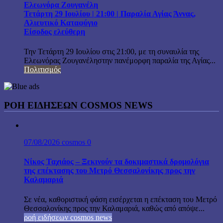
Ελεωνόρα Ζουγανέλη
Τετάρτη 29 Ιουλίου | 21:00 | Παραλία Αγίας Άννας,
Αλιευτικό Καταφύγιο
Είσοδος ελεύθερη
Την Τετάρτη 29 Ιουλίου στις 21:00, με τη συναυλία της
Ελεωνόρας Ζουγανέληστην πανέμορφη παραλία της Αγίας...
Πολιτισμός
ΡΟΗ ΕΙΔΗΣΕΩΝ COSMOS NEWS
07/08/2026
cosmos
0
Νίκος Ταχιάος – Ξεκινούν τα δοκιμαστικά δρομολόγια
της επέκτασης του Μετρό Θεσσαλονίκης προς την
Καλαμαριά
Σε νέα, καθοριστική φάση εισέρχεται η επέκταση του Μετρό
Θεσσαλονίκης προς την Καλαμαριά, καθώς από απόψε...
ροή ειδήσεων cosmos news