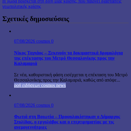
Η χώρα βρίσκεται στη δίνη μιας κρίσης, που παίρνει διαστάσεις
γεωπολιτικής κρίσης
Σχετικές δημοσιεύσεις
07/08/2026
cosmos
0
Νίκος Ταχιάος – Ξεκινούν τα δοκιμαστικά δρομολόγια
της επέκτασης του Μετρό Θεσσαλονίκης προς την
Καλαμαριά
Σε νέα, καθοριστική φάση εισέρχεται η επέκταση του Μετρό
Θεσσαλονίκης προς την Καλαμαριά, καθώς από απόψε...
ροή ειδήσεων cosmos news
07/08/2026
cosmos
0
Φωτιά στη Βοιωτία – Προφυλακίστηκαν ο Δήμαρχος
Στυλίδας, ο εργολάβος και ο επιχειρηματίας με τις
ανεμογεννήτριες