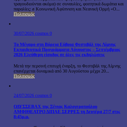
τραγουδιούνται ακόμα) σε συναυλίες, φοιτητικά δωμάτια και
παραλίες: ✊ Κοινωνική Αφύπνιση και Νεανική Ορμή «Ο...
Πολιτισμός
30/07/2026
cosmos
0
Το Μέγαρο στη Βόρεια Εύβοια Φεστιβάλ της Λίμνης
Εκπαιδευτικά Προγράμματα Αύγουστος – Σεπτέμβριος
2026 Ελεύθερη είσοδος σε όλες τις εκδηλώσεις
Μετά την περσινή επιτυχή έναρξη, το Φεστιβάλ της Λίμνης
επανέρχεται δυναμικά από 30 Αυγούστου μέχρι 20...
Πολιτισμός
24/07/2026
cosmos
0
ΟΔΥΣΣΕΒΑΧ της Ξένιας Καλογεροπούλου
ΑΜΦΙΘΕΑΤΡΟ ΔΙΠΑΕ ΣΕΡΡΕΣ τη Δευτέρα 27/7 στις
8:45μ.μ.