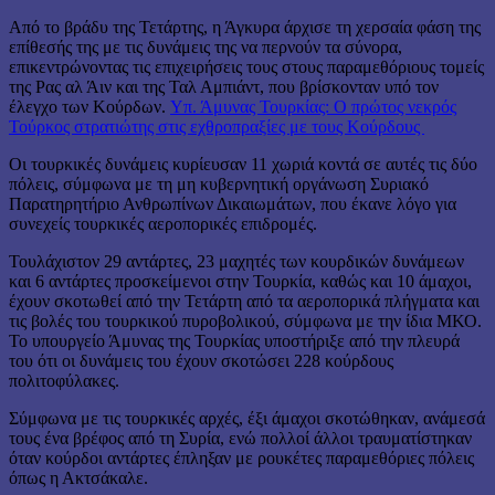
Από το βράδυ της Τετάρτης, η Άγκυρα άρχισε τη χερσαία φάση της
επίθεσής της με τις δυνάμεις της να περνούν τα σύνορα,
επικεντρώνοντας τις επιχειρήσεις τους στους παραμεθόριους τομείς
της Ρας αλ Άιν και της Ταλ Αμπιάντ, που βρίσκονταν υπό τον
έλεγχο των Κούρδων.
Υπ. Άμυνας Τουρκίας: Ο πρώτος νεκρός
Τούρκος στρατιώτης στις εχθροπραξίες με τους Κούρδους
Οι τουρκικές δυνάμεις κυρίευσαν 11 χωριά κοντά σε αυτές τις δύο
πόλεις, σύμφωνα με τη μη κυβερνητική οργάνωση Συριακό
Παρατηρητήριο Ανθρωπίνων Δικαιωμάτων, που έκανε λόγο για
συνεχείς τουρκικές αεροπορικές επιδρομές.
Τουλάχιστον 29 αντάρτες, 23 μαχητές των κουρδικών δυνάμεων
και 6 αντάρτες προσκείμενοι στην Τουρκία, καθώς και 10 άμαχοι,
έχουν σκοτωθεί από την Τετάρτη από τα αεροπορικά πλήγματα και
τις βολές του τουρκικού πυροβολικού, σύμφωνα με την ίδια ΜΚΟ.
Το υπουργείο Άμυνας της Τουρκίας υποστήριξε από την πλευρά
του ότι οι δυνάμεις του έχουν σκοτώσει 228 κούρδους
πολιτοφύλακες.
Σύμφωνα με τις τουρκικές αρχές, έξι άμαχοι σκοτώθηκαν, ανάμεσά
τους ένα βρέφος από τη Συρία, ενώ πολλοί άλλοι τραυματίστηκαν
όταν κούρδοι αντάρτες έπληξαν με ρουκέτες παραμεθόριες πόλεις
όπως η Ακτσάκαλε.