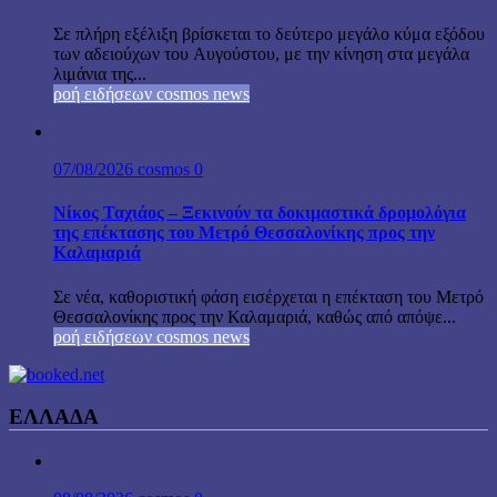
Σε πλήρη εξέλιξη βρίσκεται το δεύτερο μεγάλο κύμα εξόδου
των αδειούχων του Αυγούστου, με την κίνηση στα μεγάλα
λιμάνια της...
ροή ειδήσεων cosmos news
07/08/2026
cosmos
0
Νίκος Ταχιάος – Ξεκινούν τα δοκιμαστικά δρομολόγια
της επέκτασης του Μετρό Θεσσαλονίκης προς την
Καλαμαριά
Σε νέα, καθοριστική φάση εισέρχεται η επέκταση του Μετρό
Θεσσαλονίκης προς την Καλαμαριά, καθώς από απόψε...
ροή ειδήσεων cosmos news
ΕΛΛΑΔΑ