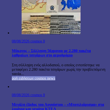
08/08/2026
cosmos
0
Μύκονος – Σύλληψη 56χρονου με 2.280 πακέτα
λαθραίων τσιγάρων στο αεροδρόμιο
Στη σύλληψη ενός αλλοδαπού, ο οποίος εντοπίστηκε να
μεταφέρει 2.280 πακέτα τσιγάρων χωρίς την προβλεπόμενη
ταινία...
ροή ειδήσεων cosmos news
08/08/2026
cosmos
0
Μεγάλη έξοδος του Αυγούστου – «Μποτιλιάρισμα» στα
λιμάνια και γεμάτα ΚΤΕΛ