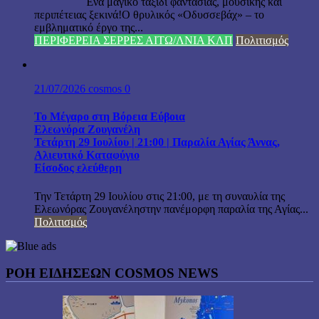
Ένα μαγικό ταξίδι φαντασίας, μουσικής και
περιπέτειας ξεκινά!Ο θρυλικός «Οδυσσεβάχ» – το
εμβληματικό έργο της...
ΠΕΡΙΦΕΡΕΙΑ ΣΕΡΡΕΣ ΑΙΤΩ/ΛΝΙΑ ΚΛΠ
Πολιτισμός
21/07/2026
cosmos
0
Το Μέγαρο στη Βόρεια Εύβοια
Ελεωνόρα Ζουγανέλη
Τετάρτη 29 Ιουλίου | 21:00 | Παραλία Αγίας Άννας,
Αλιευτικό Καταφύγιο
Είσοδος ελεύθερη
Την Τετάρτη 29 Ιουλίου στις 21:00, με τη συναυλία της
Ελεωνόρας Ζουγανέληστην πανέμορφη παραλία της Αγίας...
Πολιτισμός
ΡΟΗ ΕΙΔΗΣΕΩΝ COSMOS NEWS