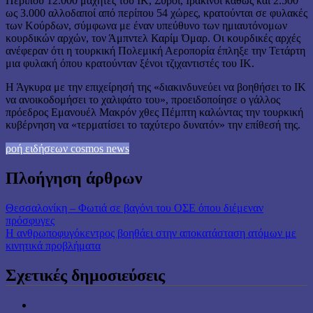
Περίπου 12.000 μαχητές του ΙΚ, Σύροι, Ιρακινοί καθώς και 2.500
ως 3.000 αλλοδαποί από περίπου 54 χώρες, κρατούνται σε φυλακές
των Κούρδων, σύμφωνα με έναν υπεύθυνο των ημιαυτόνομων
κουρδικών αρχών, τον Άμπντελ Καρίμ Όμαρ. Οι κουρδικές αρχές
ανέφεραν ότι η τουρκική Πολεμική Αεροπορία έπληξε την Τετάρτη
μια φυλακή όπου κρατούνταν ξένοι τζιχαντιστές του ΙΚ.
Η Άγκυρα με την επιχείρησή της «διακινδυνεύει να βοηθήσει το ΙΚ
να ανοικοδομήσει το χαλιφάτο του», προειδοποίησε ο γάλλος
πρόεδρος Εμανουέλ Μακρόν χθες Πέμπτη καλώντας την τουρκική
κυβέρνηση να «τερματίσει το ταχύτερο δυνατόν» την επίθεσή της.
ροή ειδήσεων cosmos news
Πλοήγηση άρθρων
Θεσσαλονίκη – Φωτιά σε βαγόνι του ΟΣΕ όπου διέμεναν
πρόσφυγες
Η ανθρωποφυγόκεντρος βοηθάει στην αποκατάσταση ατόμων με
κινητικά προβλήματα
Σχετικές δημοσιεύσεις