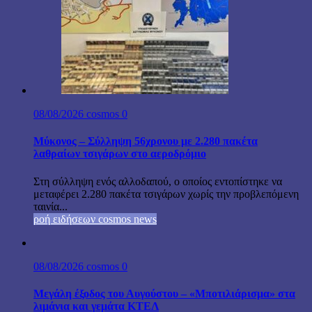
08/08/2026
cosmos
0
Μύκονος – Σύλληψη 56χρονου με 2.280 πακέτα
λαθραίων τσιγάρων στο αεροδρόμιο
Στη σύλληψη ενός αλλοδαπού, ο οποίος εντοπίστηκε να
μεταφέρει 2.280 πακέτα τσιγάρων χωρίς την προβλεπόμενη
ταινία...
ροή ειδήσεων cosmos news
08/08/2026
cosmos
0
Μεγάλη έξοδος του Αυγούστου – «Μποτιλιάρισμα» στα
λιμάνια και γεμάτα ΚΤΕΛ