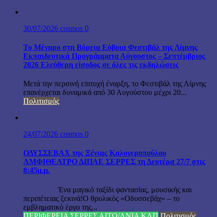
30/07/2026
cosmos
0
Το Μέγαρο στη Βόρεια Εύβοια Φεστιβάλ της Λίμνης
Εκπαιδευτικά Προγράμματα Αύγουστος – Σεπτέμβριος
2026 Ελεύθερη είσοδος σε όλες τις εκδηλώσεις
Μετά την περσινή επιτυχή έναρξη, το Φεστιβάλ της Λίμνης
επανέρχεται δυναμικά από 30 Αυγούστου μέχρι 20...
Πολιτισμός
24/07/2026
cosmos
0
ΟΔΥΣΣΕΒΑΧ της Ξένιας Καλογεροπούλου
ΑΜΦΙΘΕΑΤΡΟ ΔΙΠΑΕ ΣΕΡΡΕΣ τη Δευτέρα 27/7 στις
8:45μ.μ.
Ένα μαγικό ταξίδι φαντασίας, μουσικής και
περιπέτειας ξεκινά!Ο θρυλικός «Οδυσσεβάχ» – το
εμβληματικό έργο της...
ΠΕΡΙΦΕΡΕΙΑ ΣΕΡΡΕΣ ΑΙΤΩ/ΛΝΙΑ ΚΛΠ
Πολιτισμός