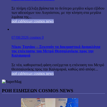
Σε πλήρη εξέλιξη βρίσκεται το δεύτερο μεγάλο κύμα εξόδου
των αδειούχων του Αυγούστου, με την κίνηση στα μεγάλα
λιμάνια της...
ροή ειδήσεων cosmos news
07/08/2026
cosmos
0
Νίκος Ταχιάος – Ξεκινούν τα δοκιμαστικά δρομολόγια
της επέκτασης του Μετρό Θεσσαλονίκης προς την
Καλαμαριά
Σε νέα, καθοριστική φάση εισέρχεται η επέκταση του Μετρό
Θεσσαλονίκης προς την Καλαμαριά, καθώς από απόψε...
ροή ειδήσεων cosmos news
ΡΟΉ ΕΙΔΉΣΕΩΝ COSMOS NEWS