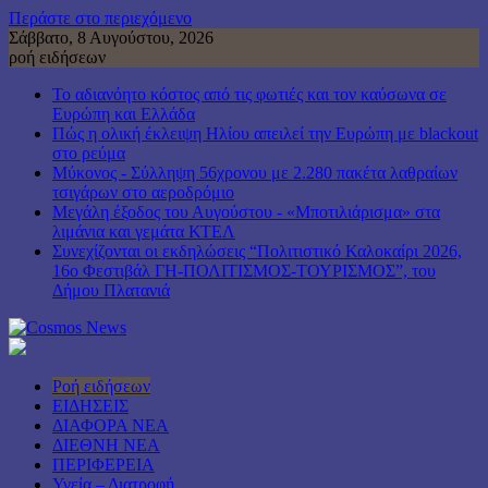
Περάστε στο περιεχόμενο
Σάββατο, 8 Αυγούστου, 2026
ροή ειδήσεων
Το αδιανόητο κόστος από τις φωτιές και τον καύσωνα σε
Ευρώπη και Ελλάδα
Πώς η ολική έκλειψη Ηλίου απειλεί την Ευρώπη με blackout
στο ρεύμα
Μύκονος - Σύλληψη 56χρονου με 2.280 πακέτα λαθραίων
τσιγάρων στο αεροδρόμιο
Μεγάλη έξοδος του Αυγούστου - «Μποτιλιάρισμα» στα
λιμάνια και γεμάτα ΚΤΕΛ
Συνεχίζονται οι εκδηλώσεις “Πολιτιστικό Καλοκαίρι 2026,
16ο Φεστιβάλ ΓΗ-ΠΟΛΙΤΙΣΜΟΣ-ΤΟΥΡΙΣΜΟΣ”, του
Δήμου Πλατανιά
Ροή ειδήσεων
ΕΙΔΗΣΕΙΣ
ΔΙΑΦΟΡΑ ΝΕΑ
ΔΙΕΘΝΗ ΝΕΑ
ΠΕΡΙΦΕΡΕΙΑ
Υγεία – Διατροφή