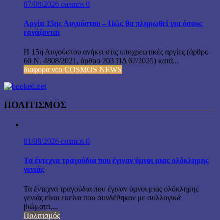
07/08/2026
cosmos
0
Αργία 15ης Αυγούστου – Πώς θα πληρωθεί για όσους
εργάζονται
Η 15η Αυγούστου ανήκει στις υποχρεωτικές αργίες (άρθρο
60 Ν. 4808/2021, άρθρο 203 ΠΔ 62/2025) κατά...
διαφορα νεα COSMOS NEWS
ΠΟΛΙΤΙΣΜΟΣ
01/08/2026
cosmos
0
Τα έντεχνα τραγούδια που έγιναν ύμνοι μιας ολόκληρης
γενιάς
Τα έντεχνα τραγούδια που έγιναν ύμνοι μιας ολόκληρης
γενιάς είναι εκείνα που συνδέθηκαν με συλλογικά
βιώματα,...
Πολιτισμός