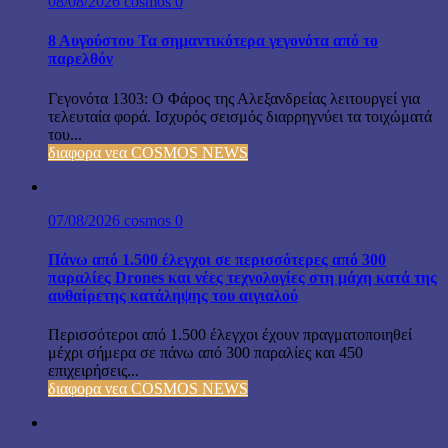
08/08/2026
cosmos
0
8 Αυγούστου Τα σημαντικότερα γεγονότα από το
παρελθόν
Γεγονότα 1303: Ο Φάρος της Αλεξανδρείας λειτουργεί για
τελευταία φορά. Ισχυρός σεισμός διαρρηγνύει τα τοιχώματά
του...
διαφορα νεα COSMOS NEWS
07/08/2026
cosmos
0
Πάνω από 1.500 έλεγχοι σε περισσότερες από 300
παραλίες Drones και νέες τεχνολογίες στη μάχη κατά της
αυθαίρετης κατάληψης του αιγιαλού
Περισσότεροι από 1.500 έλεγχοι έχουν πραγματοποιηθεί
μέχρι σήμερα σε πάνω από 300 παραλίες και 450
επιχειρήσεις...
διαφορα νεα COSMOS NEWS