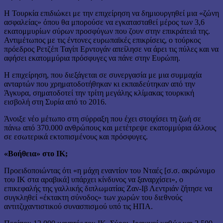
Η Τουρκία επιδιώκει με την επιχείρηση να δημιουργηθεί μια «ζώνη
ασφαλείας» όπου θα μπορούσε να εγκατασταθεί μέρος των 3,6
εκατομμυρίων σύρων προσφύγων που ζουν στην επικράτειά της.
Αντιμέτωπος με τις έντονες ευρωπαϊκές επικρίσεις, ο τούρκος
πρόεδρος Ρετζέπ Ταγίπ Ερντογάν απείλησε να άρει τις πύλες και να
αφήσει εκατομμύρια πρόσφυγες να πάνε στην Ευρώπη.
Η επιχείρηση, που διεξάγεται σε συνεργασία με μια συμμαχία
ανταρτών που χρηματοδοτήθηκαν κι εκπαιδεύτηκαν από την
Άγκυρα, σηματοδοτεί την τρίτη μεγάλης κλίμακας τουρκική
εισβολή στη Συρία από το 2016.
Άνοιξε νέο μέτωπο στη σύρραξη που έχει στοιχίσει τη ζωή σε
πάνω από 370.000 ανθρώπους και μετέτρεψε εκατομμύρια άλλους
σε εσωτερικά εκτοπισμένους και πρόσφυγες.
«Βοήθεια» στο ΙΚ;
Προειδοποιώντας ότι «η μάχη εναντίον του Νταές [σ.σ. ακρώνυμο
του ΙΚ στα αραβικά] υπάρχει κίνδυνος να ξαναρχίσει», ο
επικεφαλής της γαλλικής διπλωματίας Ζαν-Ιβ Λεντριάν ζήτησε να
συγκληθεί «έκτακτη σύνοδος» των χωρών του διεθνούς
αντιτζιχαντιστικού συνασπισμού υπό τις ΗΠΑ.