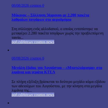
08/08/2026
cosmos
0
Μύκονος – Σύλληψη 56χρονου με 2.280 πακέτα
λαθραίων τσιγάρων στο αεροδρόμιο
Στη σύλληψη ενός αλλοδαπού, ο οποίος εντοπίστηκε να
μεταφέρει 2.280 πακέτα τσιγάρων χωρίς την προβλεπόμενη
ταινία...
ροή ειδήσεων cosmos news
08/08/2026
cosmos
0
Μεγάλη έξοδος του Αυγούστου – «Μποτιλιάρισμα» στα
λιμάνια και γεμάτα ΚΤΕΛ
Σε πλήρη εξέλιξη βρίσκεται το δεύτερο μεγάλο κύμα εξόδου
των αδειούχων του Αυγούστου, με την κίνηση στα μεγάλα
λιμάνια της...
ροή ειδήσεων cosmos news