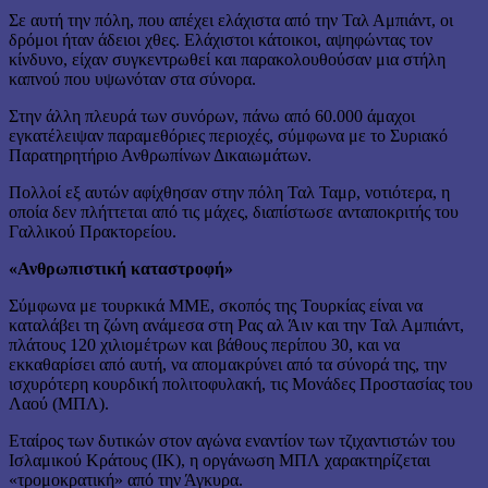
Σε αυτή την πόλη, που απέχει ελάχιστα από την Ταλ Αμπιάντ, οι
δρόμοι ήταν άδειοι χθες. Ελάχιστοι κάτοικοι, αψηφώντας τον
κίνδυνο, είχαν συγκεντρωθεί και παρακολουθούσαν μια στήλη
καπνού που υψωνόταν στα σύνορα.
Στην άλλη πλευρά των συνόρων, πάνω από 60.000 άμαχοι
εγκατέλειψαν παραμεθόριες περιοχές, σύμφωνα με το Συριακό
Παρατηρητήριο Ανθρωπίνων Δικαιωμάτων.
Πολλοί εξ αυτών αφίχθησαν στην πόλη Ταλ Ταμρ, νοτιότερα, η
οποία δεν πλήττεται από τις μάχες, διαπίστωσε ανταποκριτής του
Γαλλικού Πρακτορείου.
«Ανθρωπιστική καταστροφή»
Σύμφωνα με τουρκικά ΜΜΕ, σκοπός της Τουρκίας είναι να
καταλάβει τη ζώνη ανάμεσα στη Ρας αλ Άιν και την Ταλ Αμπιάντ,
πλάτους 120 χιλιομέτρων και βάθους περίπου 30, και να
εκκαθαρίσει από αυτή, να απομακρύνει από τα σύνορά της, την
ισχυρότερη κουρδική πολιτοφυλακή, τις Μονάδες Προστασίας του
Λαού (ΜΠΛ).
Εταίρος των δυτικών στον αγώνα εναντίον των τζιχαντιστών του
Ισλαμικού Κράτους (ΙΚ), η οργάνωση ΜΠΛ χαρακτηρίζεται
«τρομοκρατική» από την Άγκυρα.