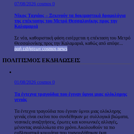
07/08/2026
cosmos
0
Νίκος Ταχιάος – Ξεκινούν τα δοκιμαστικά δρομολόγια
της επέκτασης του Μετρό Θεσσαλονίκης προς την
Καλαμαριά
Σε νέα, καθοριστική φάση εισέρχεται η επέκταση του Μετρό
Θεσσαλονίκης προς την Καλαμαριά, καθώς από απόψε...
ροή ειδήσεων cosmos news
ΠΟΛΙΤΙΣΜΟΣ ΕΚΔΗΛΩΣΕΙΣ
01/08/2026
cosmos
0
Τα έντεχνα τραγούδια που έγιναν ύμνοι μιας ολόκληρης
γενιάς
Τα έντεχνα τραγούδια που έγιναν ύμνοι μιας ολόκληρης
γενιάς είναι εκείνα που συνδέθηκαν με συλλογικά βιώματα,
νεανικές αναζητήσεις, έρωτες και κοινωνικές αλλαγές,
μένοντας αναλλοίωτα στο χρόνο.Ακολουθούν τα πιο
εμβληματικά κομμάτια που τραγουδήθηκαν (και