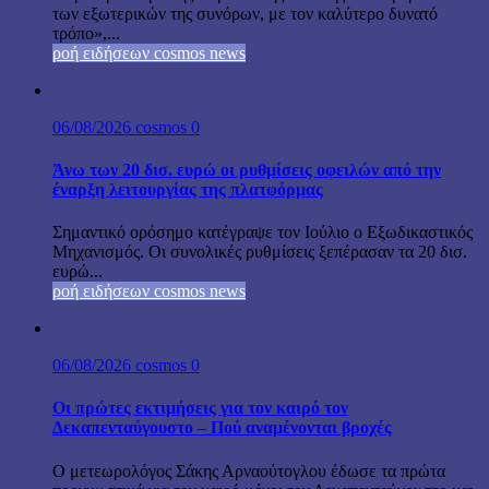
των εξωτερικών της συνόρων, με τον καλύτερο δυνατό
τρόπο»,...
ροή ειδήσεων cosmos news
06/08/2026
cosmos
0
Άνω των 20 δισ. ευρώ οι ρυθμίσεις οφειλών από την
έναρξη λειτουργίας της πλατφόρμας
Σημαντικό ορόσημο κατέγραψε τον Ιούλιο ο Εξωδικαστικός
Μηχανισμός. Οι συνολικές ρυθμίσεις ξεπέρασαν τα 20 δισ.
ευρώ...
ροή ειδήσεων cosmos news
06/08/2026
cosmos
0
Οι πρώτες εκτιμήσεις για τον καιρό τον
Δεκαπενταύγουστο – Πού αναμένονται βροχές
Ο μετεωρολόγος Σάκης Αρναούτογλου έδωσε τα πρώτα