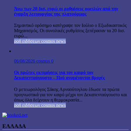
Άνω των 20 δισ. ευρώ οι ρυθμίσεις οφειλών από την
έναρξη λειτουργίας της πλατφόρμας
Σημαντικό ορόσημο κατέγραψε τον Ιούλιο ο Εξωδικαστικός
Μηχανισμός. Οι συνολικές ρυθμίσεις ξεπέρασαν τα 20 δισ.
ευρώ...
ροή ειδήσεων cosmos news
06/08/2026
cosmos
0
Οι πρώτες εκτιμήσεις για τον καιρό τον
Δεκαπενταύγουστο – Πού αναμένονται βροχές
Ο μετεωρολόγος Σάκης Αρναούτογλου έδωσε τα πρώτα
προγνωστικά για τον καιρό μέχρι τον Δεκαπενταύγουστο και
όπως όλα δείχνουν η θερμοκρασία...
ροή ειδήσεων cosmos news
ΕΛΛΑΔΑ