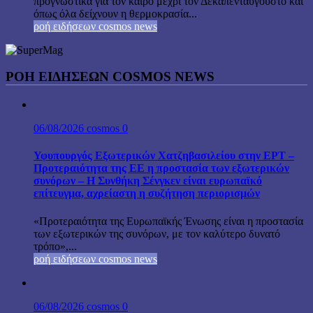
προγνωστικά για τον καιρό μέχρι τον Δεκαπενταύγουστο και
όπως όλα δείχνουν η θερμοκρασία...
ροή ειδήσεων cosmos news
ΡΟΉ ΕΙΔΉΣΕΩΝ COSMOS NEWS
06/08/2026
cosmos
0
Υφυπουργός Εξωτερικών Χατζηβασιλείου στην ΕΡΤ –
Προτεραιότητα της ΕΕ η προστασία των εξωτερικών
συνόρων – Η Συνθήκη Σένγκεν είναι ευρωπαϊκό
επίτευγμα, αχρείαστη η συζήτηση περιορισμών
«Προτεραιότητα της Ευρωπαϊκής Ένωσης είναι η προστασία
των εξωτερικών της συνόρων, με τον καλύτερο δυνατό
τρόπο»,...
ροή ειδήσεων cosmos news
06/08/2026
cosmos
0