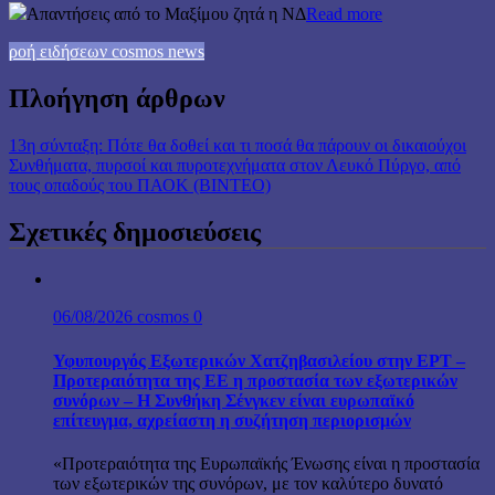
Απαντήσεις από το Μαξίμου ζητά η ΝΔ
Read more
ροή ειδήσεων cosmos news
Πλοήγηση άρθρων
13η σύνταξη: Πότε θα δοθεί και τι ποσά θα πάρουν οι δικαιούχοι
Συνθήματα, πυρσοί και πυροτεχνήματα στον Λευκό Πύργο, από
τους οπαδούς του ΠΑΟΚ (ΒΙΝΤΕΟ)
Σχετικές δημοσιεύσεις
06/08/2026
cosmos
0
Υφυπουργός Εξωτερικών Χατζηβασιλείου στην ΕΡΤ –
Προτεραιότητα της ΕΕ η προστασία των εξωτερικών
συνόρων – Η Συνθήκη Σένγκεν είναι ευρωπαϊκό
επίτευγμα, αχρείαστη η συζήτηση περιορισμών
«Προτεραιότητα της Ευρωπαϊκής Ένωσης είναι η προστασία
των εξωτερικών της συνόρων, με τον καλύτερο δυνατό