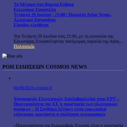
Το Μέγαρο στη Βόρεια Εύβοια
Ελεωνόρα Ζουγανέλη
Τετάρτη 29 Ιουλίου | 21:00 | Παραλία Αγίας Άννας,
Αλιευτικό Καταφύγιο
Είσοδος ελεύθερη
Την Τετάρτη 29 Ιουλίου στις 21:00, με τη συναυλία της
Ελεωνόρας Ζουγανέληστην πανέμορφη παραλία της Αγίας...
Πολιτισμός
ΡΟΗ ΕΙΔΗΣΕΩΝ COSMOS NEWS
06/08/2026
cosmos
0
Υφυπουργός Εξωτερικών Χατζηβασιλείου στην ΕΡΤ –
Προτεραιότητα της ΕΕ η προστασία των εξωτερικών
συνόρων – Η Συνθήκη Σένγκεν είναι ευρωπαϊκό
επίτευγμα, αχρείαστη η συζήτηση περιορισμών
«Προτεραιότητα της Ευρωπαϊκής Ένωσης είναι η προστασία