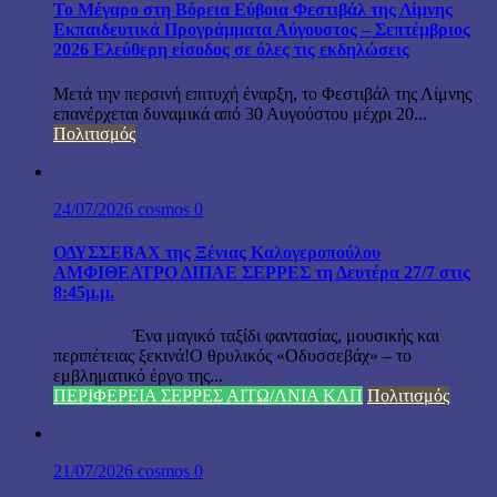
Το Μέγαρο στη Βόρεια Εύβοια Φεστιβάλ της Λίμνης
Εκπαιδευτικά Προγράμματα Αύγουστος – Σεπτέμβριος
2026 Ελεύθερη είσοδος σε όλες τις εκδηλώσεις
Μετά την περσινή επιτυχή έναρξη, το Φεστιβάλ της Λίμνης
επανέρχεται δυναμικά από 30 Αυγούστου μέχρι 20...
Πολιτισμός
24/07/2026
cosmos
0
ΟΔΥΣΣΕΒΑΧ της Ξένιας Καλογεροπούλου
ΑΜΦΙΘΕΑΤΡΟ ΔΙΠΑΕ ΣΕΡΡΕΣ τη Δευτέρα 27/7 στις
8:45μ.μ.
Ένα μαγικό ταξίδι φαντασίας, μουσικής και
περιπέτειας ξεκινά!Ο θρυλικός «Οδυσσεβάχ» – το
εμβληματικό έργο της...
ΠΕΡΙΦΕΡΕΙΑ ΣΕΡΡΕΣ ΑΙΤΩ/ΛΝΙΑ ΚΛΠ
Πολιτισμός
21/07/2026
cosmos
0