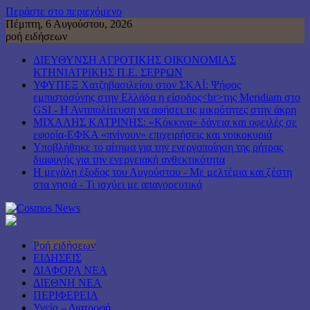
Περάστε στο περιεχόμενο
Πέμπτη, 6 Αυγούστου, 2026
ροή ειδήσεων
ΔΙΕΥΘΥΝΣΗ ΑΓΡΟΤΙΚΗΣ ΟΙΚΟΝΟΜΙΑΣ
ΚΤΗΝΙΑΤΡΙΚΗΣ Π.Ε. ΣΕΡΡΩΝ
ΥΦΥΠΕΞ Χατζηβασιλείου στον ΣΚΑΪ: Ψήφος
εμπιστοσύνης στην Ελλάδα η είσοδος<br>της Meridiam στο
GSI - Η Αντιπολίτευση να αφήσει τις μικρότητες στην άκρη
ΜΙΧΑΛΗΣ ΚΑΤΡΙΝΗΣ: «Κόκκινα» δάνεια και οφειλές σε
εφορία-ΕΦΚΑ «πνίγουν» επιχειρήσεις και νοικοκυριά
Υποβλήθηκε το αίτημα για την ενεργοποίηση της ρήτρας
διαφυγής για την ενεργειακή ανθεκτικότητα
Η μεγάλη έξοδος του Αυγούστου - Με μελτέμια και ζέστη
στα νησιά - Τι ισχύει με απαγορευτικά
Ροή ειδήσεων
ΕΙΔΗΣΕΙΣ
ΔΙΑΦΟΡΑ ΝΕΑ
ΔΙΕΘΝΗ ΝΕΑ
ΠΕΡΙΦΕΡΕΙΑ
Υγεία – Διατροφή