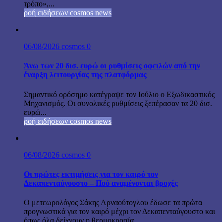
τρόπο»,...
ροή ειδήσεων cosmos news
06/08/2026
cosmos
0
Άνω των 20 δισ. ευρώ οι ρυθμίσεις οφειλών από την
έναρξη λειτουργίας της πλατφόρμας
Σημαντικό ορόσημο κατέγραψε τον Ιούλιο ο Εξωδικαστικός
Μηχανισμός. Οι συνολικές ρυθμίσεις ξεπέρασαν τα 20 δισ.
ευρώ...
ροή ειδήσεων cosmos news
06/08/2026
cosmos
0
Οι πρώτες εκτιμήσεις για τον καιρό τον
Δεκαπενταύγουστο – Πού αναμένονται βροχές
Ο μετεωρολόγος Σάκης Αρναούτογλου έδωσε τα πρώτα
προγνωστικά για τον καιρό μέχρι τον Δεκαπενταύγουστο και
όπως όλα δείχνουν η θερμοκρασία...