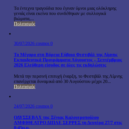
Τα έντεχνα τραγούδια που έγιναν ύμνοι μιας ολόκληρης
γενιάς είναι εκείνα που συνδέθηκαν με συλλογικά
βιώματα,...
Πολιτισμός
30/07/2026
cosmos
0
Το Μέγαρο στη Βόρεια Εύβοια Φεστιβάλ της Λίμνης
Εκπαιδευτικά Προγράμματα Αύγουστος – Σεπτέμβριος
2026 Ελεύθερη είσοδος σε όλες τις εκδηλώσεις
Μετά την περσινή επιτυχή έναρξη, το Φεστιβάλ της Λίμνης
επανέρχεται δυναμικά από 30 Αυγούστου μέχρι 20...
Πολιτισμός
24/07/2026
cosmos
0
ΟΔΥΣΣΕΒΑΧ της Ξένιας Καλογεροπούλου
ΑΜΦΙΘΕΑΤΡΟ ΔΙΠΑΕ ΣΕΡΡΕΣ τη Δευτέρα 27/7 στις
8:45μ.μ.