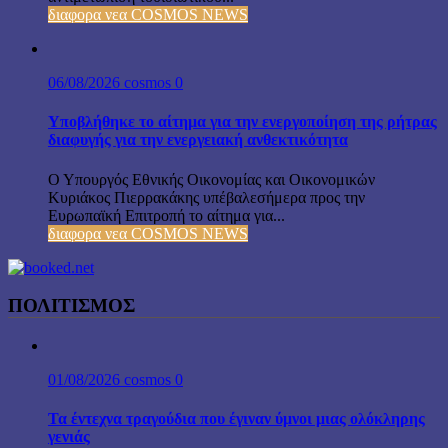
διαφορα νεα COSMOS NEWS
06/08/2026
cosmos
0
Υποβλήθηκε το αίτημα για την ενεργοποίηση της ρήτρας
διαφυγής για την ενεργειακή ανθεκτικότητα
Ο Υπουργός Εθνικής Οικονομίας και Οικονομικών
Κυριάκος Πιερρακάκης υπέβαλεσήμερα προς την
Ευρωπαϊκή Επιτροπή το αίτημα για...
διαφορα νεα COSMOS NEWS
ΠΟΛΙΤΙΣΜΟΣ
01/08/2026
cosmos
0
Τα έντεχνα τραγούδια που έγιναν ύμνοι μιας ολόκληρης
γενιάς