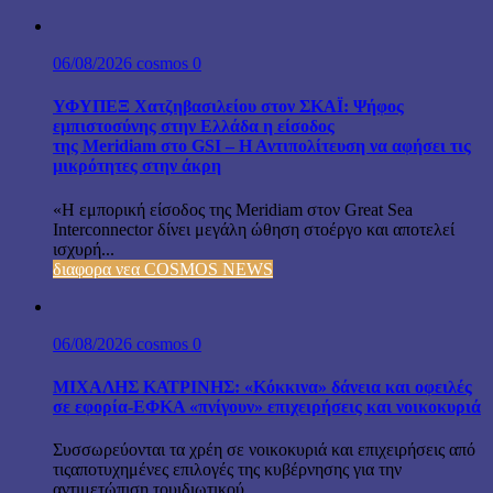
06/08/2026
cosmos
0
ΥΦΥΠΕΞ Χατζηβασιλείου στον ΣΚΑΪ: Ψήφος
εμπιστοσύνης στην Ελλάδα η είσοδος
της Meridiam στο GSI – Η Αντιπολίτευση να αφήσει τις
μικρότητες στην άκρη
«Η εμπορική είσοδος της Meridiam στον Great Sea
Interconnector δίνει μεγάλη ώθηση στοέργο και αποτελεί
ισχυρή...
διαφορα νεα COSMOS NEWS
06/08/2026
cosmos
0
ΜΙΧΑΛΗΣ ΚΑΤΡΙΝΗΣ: «Κόκκινα» δάνεια και οφειλές
σε εφορία-ΕΦΚΑ «πνίγουν» επιχειρήσεις και νοικοκυριά
Συσσωρεύονται τα χρέη σε νοικοκυριά και επιχειρήσεις από
τιςαποτυχημένες επιλογές της κυβέρνησης για την
αντιμετώπιση τουιδιωτικού...