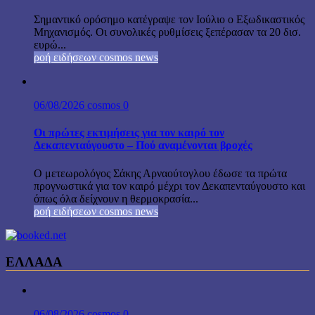
Σημαντικό ορόσημο κατέγραψε τον Ιούλιο ο Εξωδικαστικός
Μηχανισμός. Οι συνολικές ρυθμίσεις ξεπέρασαν τα 20 δισ.
ευρώ...
ροή ειδήσεων cosmos news
06/08/2026
cosmos
0
Οι πρώτες εκτιμήσεις για τον καιρό τον
Δεκαπενταύγουστο – Πού αναμένονται βροχές
Ο μετεωρολόγος Σάκης Αρναούτογλου έδωσε τα πρώτα
προγνωστικά για τον καιρό μέχρι τον Δεκαπενταύγουστο και
όπως όλα δείχνουν η θερμοκρασία...
ροή ειδήσεων cosmos news
ΕΛΛΑΔΑ
06/08/2026
cosmos
0