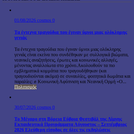
01/08/2026
cosmos
0
Τα έντεχνα τραγούδια που έγιναν ύμνοι μιας ολόκληρης
γενιάς
Τα έντεχνα τραγούδια που έγιναν ύμνοι μιας ολόκληρης
γενιάς είναι εκείνα που συνδέθηκαν με συλλογικά βιώματα,
νεανικές αναζητήσεις, έρωτες και κοινωνικές αλλαγές,
μένοντας αναλλοίωτα στο χρόνο.Ακολουθούν τα πιο
εμβληματικά κομμάτια που τραγουδήθηκαν (και
τραγουδιούνται ακόμα) σε συναυλίες, φοιτητικά δωμάτια και
παραλίες: ✊ Κοινωνική Αφύπνιση και Νεανική Ορμή «Ο...
Πολιτισμός
30/07/2026
cosmos
0
Το Μέγαρο στη Βόρεια Εύβοια Φεστιβάλ της Λίμνης
Εκπαιδευτικά Προγράμματα Αύγουστος – Σεπτέμβριος
2026 Ελεύθερη είσοδος σε όλες τις εκδηλώσεις