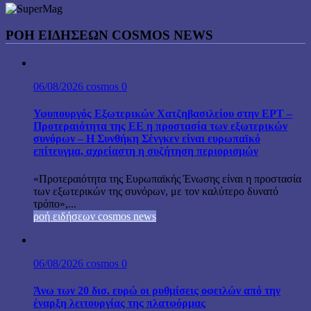
ΡΟΉ ΕΙΔΉΣΕΩΝ COSMOS NEWS
06/08/2026
cosmos
0
Υφυπουργός Εξωτερικών Χατζηβασιλείου στην ΕΡΤ –
Προτεραιότητα της ΕΕ η προστασία των εξωτερικών
συνόρων – Η Συνθήκη Σένγκεν είναι ευρωπαϊκό
επίτευγμα, αχρείαστη η συζήτηση περιορισμών
«Προτεραιότητα της Ευρωπαϊκής Ένωσης είναι η προστασία
των εξωτερικών της συνόρων, με τον καλύτερο δυνατό
τρόπο»,...
ροή ειδήσεων cosmos news
06/08/2026
cosmos
0
Άνω των 20 δισ. ευρώ οι ρυθμίσεις οφειλών από την
έναρξη λειτουργίας της πλατφόρμας