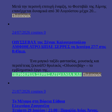
Μετά την περσινή επιτυχή έναρξη, το Φεστιβάλ της Λίμνης
επανέρχεται δυναμικά από 30 Αυγούστου μέχρι 20...
Πολιτισμός
24/07/2026
cosmos
0
ΟΔΥΣΣΕΒΑΧ της Ξένιας Καλογεροπούλου
ΑΜΦΙΘΕΑΤΡΟ ΔΙΠΑΕ ΣΕΡΡΕΣ τη Δευτέρα 27/7 στις
8:45μ.μ.
Ένα μαγικό ταξίδι φαντασίας, μουσικής και
περιπέτειας ξεκινά!Ο θρυλικός «Οδυσσεβάχ» – το
εμβληματικό έργο της...
ΠΕΡΙΦΕΡΕΙΑ ΣΕΡΡΕΣ ΑΙΤΩ/ΛΝΙΑ ΚΛΠ
Πολιτισμός
21/07/2026
cosmos
0
Το Μέγαρο στη Βόρεια Εύβοια
Ελεωνόρα Ζουγανέλη
Τετάρτη 29 Ιουλίου | 21:00 | Παραλία Αγίας Άννας,