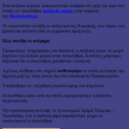
Ένα ανήλικο κορίτσι τραυματίστηκε σοβαρά στο χέρι την ώρα που
έπαιζε σε τσουλήθρα
παιδικής χαράς
στην παραλία
της
Θεσσαλονίκης
.
Το περιστατικό συνέβη το απόγευμα της Κυριακής, στο πάρκο που
βρίσκεται απέναντι από το γερμανικό προξενείο.
Πώς συνέβη το ατύχημα
Σύμφωνα με πληροφορίες του thestival, η ανήλικη έχασε το μικρό
δάχτυλο του δεξιού χεριού στην τσουλήθρα. Αυτόπτες μάρτυρες
δήλωσαν ότι η τσουλήθρα χρειαζόταν επισκευή.
Αμέσως κλήθηκε στο σημείο
ασθενοφόρο
το οποίο μετέφερε την
8χρονη μαζί με τους γονείς της στο νοσοκομείο Παπαγεωργίου.
Υποβλήθηκε σε επέμβαση συγκόλλησης του δαχτύλου.
Οι συνθήκες κάτω από τις οποίες τραυματίστηκε η ανήλικη
διερευνώνται.
Την προανάκριση ανέλαβε το Αστυνομικό Τμήμα Τούμπας –
Τριανδρίας, ενώ η παιδική χαρά σφραγίστηκε μέχρι να
επισκευαστεί η τσουλήθρα.