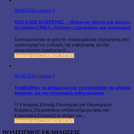
06/08/2026
cosmos
0
ΜΙΧΑΛΗΣ ΚΑΤΡΙΝΗΣ – «Κόκκινα» δάνεια και οφειλές
σε εφορία-ΕΦΚΑ «πνίγουν» επιχειρήσεις και νοικοκυριά
Συσσωρεύονται τα χρέη σε νοικοκυριά και επιχειρήσεις από
τιςαποτυχημένες επιλογές της κυβέρνησης για την
αντιμετώπιση τουιδιωτικού...
διαφορα νεα COSMOS NEWS
06/08/2026
cosmos
0
Υποβλήθηκε το αίτημα για την ενεργοποίηση της ρήτρας
διαφυγής για την ενεργειακή ανθεκτικότητα
Ο Υπουργός Εθνικής Οικονομίας και Οικονομικών
Κυριάκος Πιερρακάκης υπέβαλεσήμερα προς την
Ευρωπαϊκή Επιτροπή το αίτημα για...
διαφορα νεα COSMOS NEWS
ΠΟΛΙΤΙΣΜΟΣ ΕΚΔΗΛΩΣΕΙΣ