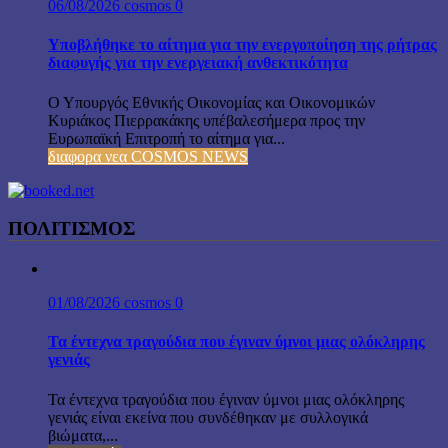
06/08/2026
cosmos
0
Υποβλήθηκε το αίτημα για την ενεργοποίηση της ρήτρας
διαφυγής για την ενεργειακή ανθεκτικότητα
Ο Υπουργός Εθνικής Οικονομίας και Οικονομικών
Κυριάκος Πιερρακάκης υπέβαλεσήμερα προς την
Ευρωπαϊκή Επιτροπή το αίτημα για...
διαφορα νεα COSMOS NEWS
ΠΟΛΙΤΙΣΜΟΣ
01/08/2026
cosmos
0
Τα έντεχνα τραγούδια που έγιναν ύμνοι μιας ολόκληρης
γενιάς
Τα έντεχνα τραγούδια που έγιναν ύμνοι μιας ολόκληρης
γενιάς είναι εκείνα που συνδέθηκαν με συλλογικά
βιώματα,...