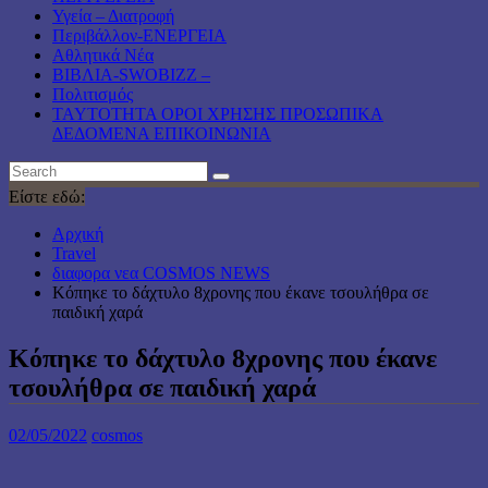
Υγεία – Διατροφή
Περιβάλλον-ΕΝΕΡΓΕΙΑ
Αθλητικά Νέα
ΒΙΒΛΙΑ-SWOBIZZ –
Πολιτισμός
TAYTOTHTA ΟΡΟΙ ΧΡΗΣΗΣ ΠΡΟΣΩΠΙΚΑ
ΔΕΔΟΜΕΝΑ ΕΠΙΚΟΙΝΩΝΙΑ
Είστε εδώ:
Αρχική
Travel
διαφορα νεα COSMOS NEWS
Κόπηκε το δάχτυλο 8χρονης που έκανε τσουλήθρα σε
παιδική χαρά
Κόπηκε το δάχτυλο 8χρονης που έκανε
τσουλήθρα σε παιδική χαρά
02/05/2022
cosmos