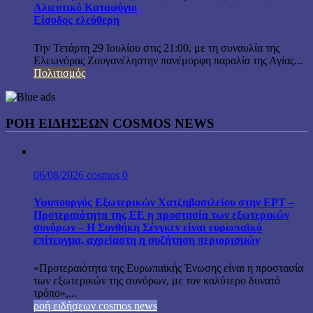
Αλιευτικό Καταφύγιο
Είσοδος ελεύθερη
Την Τετάρτη 29 Ιουλίου στις 21:00, με τη συναυλία της
Ελεωνόρας Ζουγανέληστην πανέμορφη παραλία της Αγίας...
Πολιτισμός
ΡΟΗ ΕΙΔΗΣΕΩΝ COSMOS NEWS
06/08/2026
cosmos
0
Υφυπουργός Εξωτερικών Χατζηβασιλείου στην ΕΡΤ –
Προτεραιότητα της ΕΕ η προστασία των εξωτερικών
συνόρων – Η Συνθήκη Σένγκεν είναι ευρωπαϊκό
επίτευγμα, αχρείαστη η συζήτηση περιορισμών
«Προτεραιότητα της Ευρωπαϊκής Ένωσης είναι η προστασία
των εξωτερικών της συνόρων, με τον καλύτερο δυνατό
τρόπο»,...
ροή ειδήσεων cosmos news