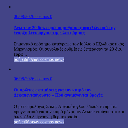
06/08/2026
cosmos
0
Άνω των 20 δισ. ευρώ οι ρυθμίσεις οφειλών από την
έναρξη λειτουργίας της πλατφόρμας
Σημαντικό ορόσημο κατέγραψε τον Ιούλιο ο Εξωδικαστικός
Μηχανισμός. Οι συνολικές ρυθμίσεις ξεπέρασαν τα 20 δισ.
ευρώ...
ροή ειδήσεων cosmos news
06/08/2026
cosmos
0
Οι πρώτες εκτιμήσεις για τον καιρό τον
Δεκαπενταύγουστο – Πού αναμένονται βροχές
Ο μετεωρολόγος Σάκης Αρναούτογλου έδωσε τα πρώτα
προγνωστικά για τον καιρό μέχρι τον Δεκαπενταύγουστο και
όπως όλα δείχνουν η θερμοκρασία...
ροή ειδήσεων cosmos news