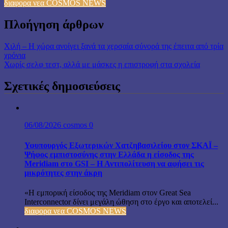
διαφορα νεα COSMOS NEWS
Πλοήγηση άρθρων
Χιλή – Η χώρα ανοίγει ξανά τα χερσαία σύνορά της έπειτα από τρία
χρόνια
Χωρίς σελφ τεστ, αλλά με μάσκες η επιστροφή στα σχολεία
Σχετικές δημοσιεύσεις
06/08/2026
cosmos
0
Υφυπουργός Εξωτερικών Χατζηβασιλείου στον ΣΚΑΪ –
Ψήφος εμπιστοσύνης στην Ελλάδα η είσοδος της
Meridiam στο GSI – Η Αντιπολίτευση να αφήσει τις
μικρότητες στην άκρη
«Η εμπορική είσοδος της Meridiam στον Great Sea
Interconnector δίνει μεγάλη ώθηση στο έργο και αποτελεί...
διαφορα νεα COSMOS NEWS