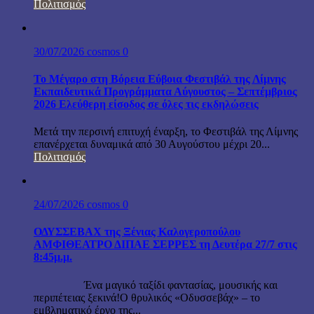
Πολιτισμός
30/07/2026
cosmos
0
Το Μέγαρο στη Βόρεια Εύβοια Φεστιβάλ της Λίμνης
Εκπαιδευτικά Προγράμματα Αύγουστος – Σεπτέμβριος
2026 Ελεύθερη είσοδος σε όλες τις εκδηλώσεις
Μετά την περσινή επιτυχή έναρξη, το Φεστιβάλ της Λίμνης
επανέρχεται δυναμικά από 30 Αυγούστου μέχρι 20...
Πολιτισμός
24/07/2026
cosmos
0
ΟΔΥΣΣΕΒΑΧ της Ξένιας Καλογεροπούλου
ΑΜΦΙΘΕΑΤΡΟ ΔΙΠΑΕ ΣΕΡΡΕΣ τη Δευτέρα 27/7 στις
8:45μ.μ.
Ένα μαγικό ταξίδι φαντασίας, μουσικής και
περιπέτειας ξεκινά!Ο θρυλικός «Οδυσσεβάχ» – το
εμβληματικό έργο της...