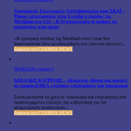
Υφυπουργός Εξωτερικών Χατζηβασιλείου στον ΣΚΑΪ –
Ψήφος εμπιστοσύνης στην Ελλάδα η είσοδος της
Meridiam στο GSI – Η Αντιπολίτευση να αφήσει τις
μικρότητες στην άκρη
«Η εμπορική είσοδος της Meridiam στον Great Sea
Interconnector δίνει μεγάλη ώθηση στο έργο και αποτελεί...
διαφορα νεα COSMOS NEWS
06/08/2026
cosmos
0
ΜΙΧΑΛΗΣ ΚΑΤΡΙΝΗΣ – «Κόκκινα» δάνεια και οφειλές
σε εφορία-ΕΦΚΑ «πνίγουν» επιχειρήσεις και νοικοκυριά
Συσσωρεύονται τα χρέη σε νοικοκυριά και επιχειρήσεις από
τιςαποτυχημένες επιλογές της κυβέρνησης για την
αντιμετώπιση τουιδιωτικού...
διαφορα νεα COSMOS NEWS