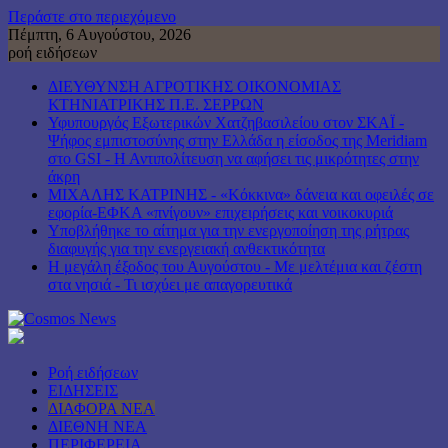
Περάστε στο περιεχόμενο
Πέμπτη, 6 Αυγούστου, 2026
ροή ειδήσεων
ΔΙΕΥΘΥΝΣΗ ΑΓΡΟΤΙΚΗΣ ΟΙΚΟΝΟΜΙΑΣ
ΚΤΗΝΙΑΤΡΙΚΗΣ Π.Ε. ΣΕΡΡΩΝ
Υφυπουργός Εξωτερικών Χατζηβασιλείου στον ΣΚΑΪ -
Ψήφος εμπιστοσύνης στην Ελλάδα η είσοδος της Meridiam
στο GSI - Η Αντιπολίτευση να αφήσει τις μικρότητες στην
άκρη
ΜΙΧΑΛΗΣ ΚΑΤΡΙΝΗΣ - «Κόκκινα» δάνεια και οφειλές σε
εφορία-ΕΦΚΑ «πνίγουν» επιχειρήσεις και νοικοκυριά
Υποβλήθηκε το αίτημα για την ενεργοποίηση της ρήτρας
διαφυγής για την ενεργειακή ανθεκτικότητα
Η μεγάλη έξοδος του Αυγούστου - Με μελτέμια και ζέστη
στα νησιά - Τι ισχύει με απαγορευτικά
Ροή ειδήσεων
ΕΙΔΗΣΕΙΣ
ΔΙΑΦΟΡΑ ΝΕΑ
ΔΙΕΘΝΗ ΝΕΑ
ΠΕΡΙΦΕΡΕΙΑ