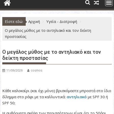
ν
ο
Είστε εδώ:
Αρχική
Υγεία - Διατροφή
Ο μεγάλος μύθος με το αντηλιακό και τον δείκτη
προστασίας
Ο μεγάλος μύθος με το αντηλιακό και τον
δείκτη προστασίας
11/06/2026
cosmos
Κάθε καλοκαίρι (και όχι μόνο) βρισκόμαστε μπροστά στο ίδιο
δίλημμα στο ράφι με τα καλλυντικά:
αντηλιακό
με SPF 30 ή
SPF 50;
Η αυθόρμητη σκέψη των περισσότερων είναι ότι το 50άρι