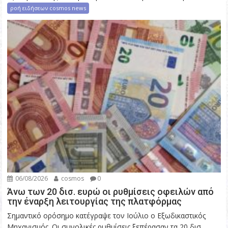
ροή ειδήσεων cosmos news
06/08/2026
cosmos
0
Άνω των 20 δισ. ευρώ οι ρυθμίσεις οφειλών από
την έναρξη λειτουργίας της πλατφόρμας
Σημαντικό ορόσημο κατέγραψε τον Ιούλιο ο Εξωδικαστικός
Μηχανισμός. Οι συνολικές ρυθμίσεις ξεπέρασαν τα 20 δισ.