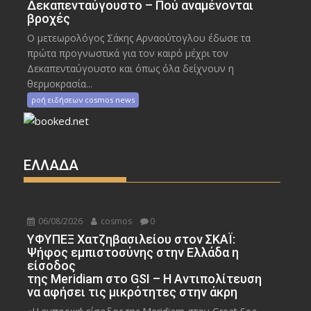
Δεκαπενταύγουστο – Πού αναμένονται
βροχές
Ο μετεωρολόγος Σάκης Αρναούτογλου έδωσε τα
πρώτα προγνωστικά για τον καιρό μέχρι τον
Δεκαπενταύγουστο και όπως όλα δείχνουν η
θερμοκρασία...
ροή ειδήσεων cosmos news
ΕΛΛΑΔΑ
06/08/2026
cosmos
0
ΥΦΥΠΕΞ Χατζηβασιλείου στον ΣΚΑΪ:
Ψήφος εμπιστοσύνης στην Ελλάδα η
είσοδος
της Meridiam στο GSI – Η Αντιπολίτευση
να αφήσει τις μικρότητες στην άκρη