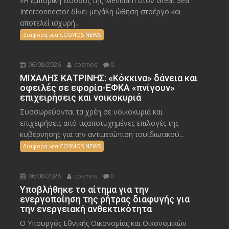
«Η εμπορική είσοδος της Meridiam στον Great Sea
Interconnector δίνει μεγάλη ώθηση στοέργο και
αποτελεί ισχυρή...
διαφορα νεα COSMOS NEWS
06/08/2026
cosmos
0
ΜΙΧΑΛΗΣ ΚΑΤΡΙΝΗΣ: «Κόκκινα» δάνεια και
οφειλές σε εφορία-ΕΦΚΑ «πνίγουν»
επιχειρήσεις και νοικοκυριά
Συσσωρεύονται τα χρέη σε νοικοκυριά και
επιχειρήσεις από τιςαποτυχημένες επιλογές της
κυβέρνησης για την αντιμετώπιση τουιδιωτικού...
διαφορα νεα COSMOS NEWS
06/08/2026
cosmos
0
Υποβλήθηκε το αίτημα για την
ενεργοποίηση της ρήτρας διαφυγής για
την ενεργειακή ανθεκτικότητα
Ο Υπουργός Εθνικής Οικονομίας και Οικονομικών