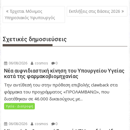
Π
Έρχεται Μόνιμος
Εκπλήξεις στις Βάσεις 2026
λ
Υπηρεσιακός Υφυπουργός
ο
ή
Σχετικές δημοσιεύσεις
γ
η
σ
η
06/08/2026
cosmos
0
ά
Νέα αιφνιδιαστική κίνηση του Υπουργείου Υγείας
κατά της φαρμακοβιομηχανίας
ρ
Την αντίθεσή του στην πρόθεση επιβολής clawback στα
θ
φάρμακα του προγράμματος «ΠΡΟΛΑΜΒΑΝΩ», που
ρ
διατέθηκαν σε 46.000 δικαιούχους με...
ω
Υγεία - Διατροφή
ν
06/08/2026
cosmos
0