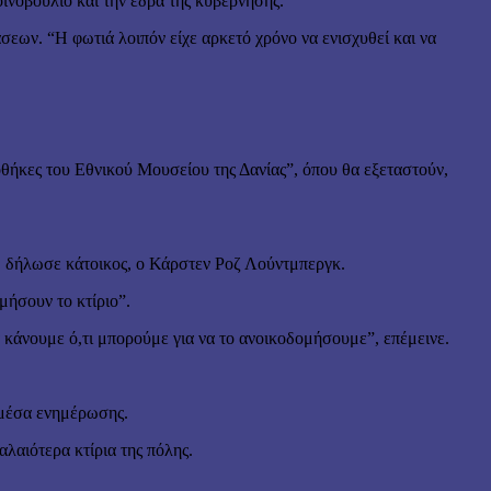
ινοβούλιο και την έδρα της κυβέρνησης.
σεων. “Η φωτιά λοιπόν είχε αρκετό χρόνο να ενισχυθεί και να
θήκες του Εθνικού Μουσείου της Δανίας”, όπου θα εξεταστούν,
α”, δήλωσε κάτοικος, ο Κάρστεν Ροζ Λούντμπεργκ.
ήσουν το κτίριο”.
α κάνουμε ό,τι μπορούμε για να το ανοικοδομήσουμε”, επέμεινε.
 μέσα ενημέρωσης.
λαιότερα κτίρια της πόλης.