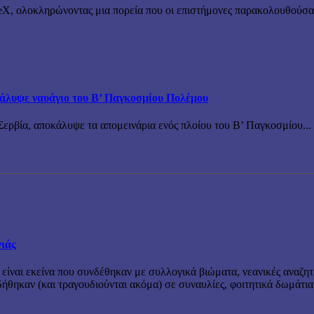
X, ολοκληρώνοντας μια πορεία που οι επιστήμονες παρακολουθούσαν 
άλυψε ναυάγιο του Β’ Παγκοσμίου Πολέμου
ερβία, αποκάλυψε τα απομεινάρια ενός πλοίου του Β’ Παγκοσμίου...
νιάς
 είναι εκείνα που συνδέθηκαν με συλλογικά βιώματα, νεανικές αναζητ
θηκαν (και τραγουδιούνται ακόμα) σε συναυλίες, φοιτητικά δωμάτια