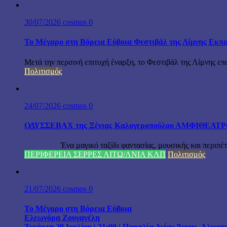
30/07/2026
cosmos
0
Το Μέγαρο στη Βόρεια Εύβοια Φεστιβάλ της Λίμνης Εκπα
Μετά την περσινή επιτυχή έναρξη, το Φεστιβάλ της Λίμνης επ
Πολιτισμός
24/07/2026
cosmos
0
ΟΔΥΣΣΕΒΑΧ της Ξένιας Καλογεροπούλου ΑΜΦΙΘΕΑΤΡΟ Δ
Ένα μαγικό ταξίδι φαντασίας, μουσικής και περιπέτειας
ΠΕΡΙΦΕΡΕΙΑ ΣΕΡΡΕΣ ΑΙΤΩ/ΛΝΙΑ ΚΛΠ
Πολιτισμός
21/07/2026
cosmos
0
Το Μέγαρο στη Βόρεια Εύβοια
Ελεωνόρα Ζουγανέλη
Τετάρτη 29 Ιουλίου | 21:00 | Παραλία Αγίας Άννας, Αλιευ