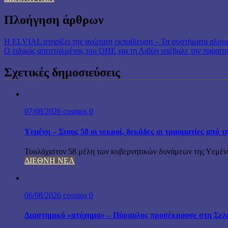
Πλοήγηση άρθρων
H ELVIAL στηρίζει την ανώτατη εκπαίδευση – Τα συστήματα αλουμι
Ο ειδικός απεσταλμένος του ΟΗΕ για τη Λιβύη υπέβαλε την παραίτ
Σχετικές δημοσιεύσεις
07/08/2026
cosmos
0
Υεμένη – Στους 58 οι νεκροί, δεκάδες οι τραυματίες από 
Τουλάχιστον 58 μέλη των κυβερνητικών δυνάμεων της Υεμέν
ΔΙΕΘΝΗ ΝΕΑ
06/08/2026
cosmos
0
Διαστημικό «ατύχημα» – Πύραυλος προσέκρουσε στη Σελ