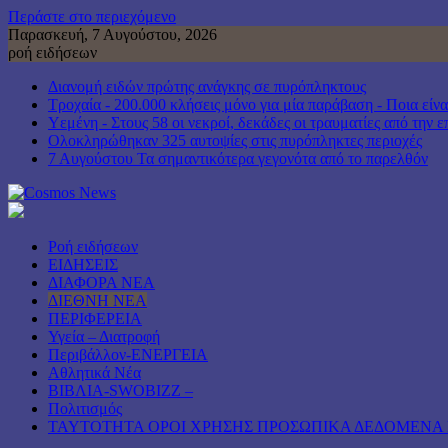
Περάστε στο περιεχόμενο
Παρασκευή, 7 Αυγούστου, 2026
ροή ειδήσεων
Διανομή ειδών πρώτης ανάγκης σε πυρόπληκτους
Τροχαία - 200.000 κλήσεις μόνο για μία παράβαση - Ποια είνα
Υεμένη - Στους 58 οι νεκροί, δεκάδες οι τραυματίες από την 
Ολοκληρώθηκαν 325 αυτοψίες στις πυρόπληκτες περιοχές
7 Αυγούστου Τα σημαντικότερα γεγονότα από το παρελθόν
Ροή ειδήσεων
ΕΙΔΗΣΕΙΣ
ΔΙΑΦΟΡΑ ΝΕΑ
ΔΙΕΘΝΗ ΝΕΑ
ΠΕΡΙΦΕΡΕΙΑ
Υγεία – Διατροφή
Περιβάλλον-ΕΝΕΡΓΕΙΑ
Αθλητικά Νέα
ΒΙΒΛΙΑ-SWOBIZZ –
Πολιτισμός
TAYTOTHTA ΟΡΟΙ ΧΡΗΣΗΣ ΠΡΟΣΩΠΙΚΑ ΔΕΔΟΜΕΝΑ 