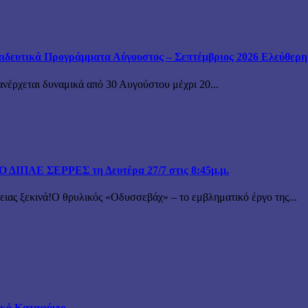
ιδευτικά Προγράμματα Αύγουστος – Σεπτέμβριος 2026 Ελεύθερη ε
ανέρχεται δυναμικά από 30 Αυγούστου μέχρι 20...
ΙΠΑΕ ΣΕΡΡΕΣ τη Δευτέρα 27/7 στις 8:45μ.μ.
 ξεκινά!Ο θρυλικός «Οδυσσεβάχ» – το εμβληματικό έργο της...
τικό Καταφύγιο