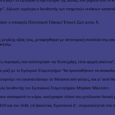
εγάζει το Εμπορικό Επιμελητήριο της Δανίας, δυο βήματα από το κο
τήν”, δήλωσε νωρίτερα ο διευθυντής των υπηρεσιών εκτάκτων καταστά
χολίασε ο υπουργός Πολιτισμού Γιάκομπ Ένγκελ-Σμιτ μεσω Χ.
 μεγάλης αξίας τους, μεταφέρθηκαν με αστυνομική συνοδεία στις απο
άστολμ.
λλες πυρκαγιές που κατέστρεψαν την Κοπεγχάγη, είναι φριχτή απώλει
 μαζί με το Εμπορικό Επιμελητήριο “θα προσπαθήσουν να ανοικοδομ
εν μπορούμε να εγκαταλείψουμε σε θάλασσα από φλόγες, και γι’ αυτό θ
ενικός διευθυντής του Εμπορικού Επιμελητηρίου Μπράιαν Μίκελσεν.
που αναπαριστά το κτίριο, κατέγραψαν πλάνα που μετέδωσαν δανικά
9 και του 1640, επί βασιλείας Χριστιανού Δ’, συγκαταλέγεται στα πα