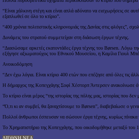
Πολλά πυροσβεστικά οχήματα περικύκλωσαν το κτίριο που σήμερα στ
“Είναι χάλκινη στέγη και είναι απλά αδύνατο να εισχωρήσεις σε αυ
εξαπλωθεί σε όλο το κτίριο”.
“400 χρόνια πολιτιστικής κληρονομιάς της Δανίας στις φλόγες”, σ
Δυνάμεις του στρατού συμμετείχαν στη διάσωση έργων τέχνης.
“Διασώσαμε αρκετές εκατοντάδες έργα τέχνης του Børsen. Λόγω της
εξήγησε αξιωματούχος του Εθνικού Μουσείου, η Καμίλα Γιουλ Μπ
Ανοικοδόμηση
“Δεν έχω λόγια. Είναι κτίριο 400 ετών που επέζησε από όλες τις ά
Η δήμαρχος της Κοπεγχάγης Σοφί Χέστορπ Άντερσεν ανακοίνωσε ότι
Το κτίριο είναι μέρος “της ιστορίας της πόλης μας, ιστορίας που δ
“Ό,τι κι αν συμβεί, θα ξαναχτίσουμε το Børsen”, διαβεβαίωσε ο γ
Πολλοί άνθρωποι έσπευσαν να σώσουν έργα τέχνης, κυρίως πίνακα 
Το Χρηματιστήριο της Κοπεγχάγης, που οικοδομήθηκε μεταξύ του 161
ΔΙΕΘΝΗ ΝΕΑ