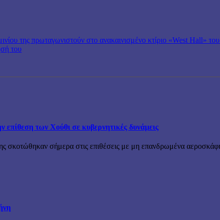
νίου της πρωταγωνιστούν στο ανακαινισμένο κτίριο «West Hall» του
ησή του
την επίθεση των Χούθι σε κυβερνητικές δυνάμεις
ης σκοτώθηκαν σήμερα στις επιθέσεις με μη επανδρωμένα αεροσκάφη
ήνη