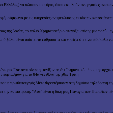
 Ελλάδας) να σώσουν το κτίριο, όπου εκτελούνταν εργασίες ανακαίνι
οφή, σύμφωνα με τις υπηρεσίες αντιμετώπισης εκτάκτων καταστάσεων
ας της Δανίας, το παλιό Χρηματιστήριο στεγάζει επίσης μια πολύ με
πό ξύλο, είναι απίστευτα εύθραυστα και νομίζω ότι είναι δύσκολο ν
τερικ Ι΄σε ανακοίνωση, τονίζοντας ότι “σημαντικό μέρος της αρχιτεκ
 εορτασμών για τα 84α γενέθλιά της χθες Τρίτη.
δήλωσε η πρωθυπουργός Μέτε Φρεντέρικσεν στη δημόσια τηλεόραση τη
δει την καταστροφή: “Αυτή είναι η δική μας Παναγία των Παρισίων, εί