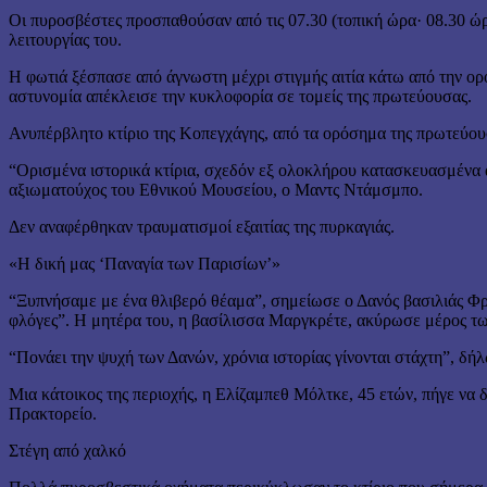
Οι πυροσβέστες προσπαθούσαν από τις 07.30 (τοπική ώρα· 08.30 ώρα
λειτουργίας του.
Η φωτιά ξέσπασε από άγνωστη μέχρι στιγμής αιτία κάτω από την ορ
αστυνομία απέκλεισε την κυκλοφορία σε τομείς της πρωτεύουσας.
Ανυπέρβλητο κτίριο της Κοπεγχάγης, από τα ορόσημα της πρωτεύουσ
“Ορισμένα ιστορικά κτίρια, σχεδόν εξ ολοκλήρου κατασκευασμένα α
αξιωματούχος του Εθνικού Μουσείου, ο Μαντς Ντάμσμπο.
Δεν αναφέρθηκαν τραυματισμοί εξαιτίας της πυρκαγιάς.
«Η δική μας ‘Παναγία των Παρισίων’»
“Ξυπνήσαμε με ένα θλιβερό θέαμα”, σημείωσε ο Δανός βασιλιάς Φρέν
φλόγες”. Η μητέρα του, η βασίλισσα Μαργκρέτε, ακύρωσε μέρος των
“Πονάει την ψυχή των Δανών, χρόνια ιστορίας γίνονται στάχτη”, 
Μια κάτοικος της περιοχής, η Ελίζαμπεθ Μόλτκε, 45 ετών, πήγε να 
Πρακτορείο.
Στέγη από χαλκό