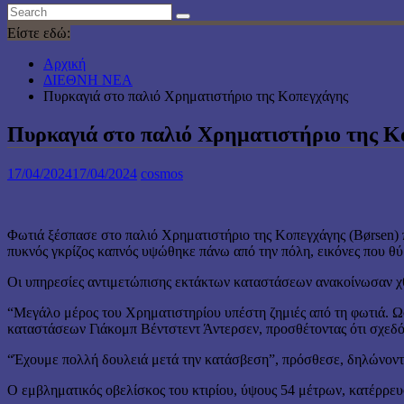
Είστε εδώ:
Αρχική
ΔΙΕΘΝΗ ΝΕΑ
Πυρκαγιά στο παλιό Χρηματιστήριο της Κοπεγχάγης
Πυρκαγιά στο παλιό Χρηματιστήριο της Κ
17/04/2024
17/04/2024
cosmos
Φωτιά ξέσπασε στο παλιό Χρηματιστήριο της Κοπεγχάγης (Børsen) πο
πυκνός γκρίζος καπνός υψώθηκε πάνω από την πόλη, εικόνες που θύ
Οι υπηρεσίες αντιμετώπισης εκτάκτων καταστάσεων ανακοίνωσαν χθ
“Μεγάλο μέρος του Χρηματιστηρίου υπέστη ζημιές από τη φωτιά. Ω
καταστάσεων Γιάκομπ Βέντστεντ Άντερσεν, προσθέτοντας ότι σχεδόν
“Έχουμε πολλή δουλειά μετά την κατάσβεση”, πρόσθεσε, δηλώνοντας 
Ο εμβληματικός οβελίσκος του κτιρίου, ύψους 54 μέτρων, κατέρρευ