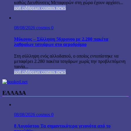
καθώς Διευθύνσεις Μεταφορών στη χώρα έχουν αρχίσει...
ροή ειδήσεων cosmos news
08/08/2026
cosmos
0
Μύκονος – Σύλληψη 56χρονου με 2.280 πακέτα
λαθραίων τσιγάρων στο αεροδρόμιο
Στη σύλληψη ενός αλλοδαπού, ο οποίος εντοπίστηκε να
μεταφέρει 2.280 πακέτα τσιγάρων χωρίς την προβλεπόμενη
ταινία...
ροή ειδήσεων cosmos news
ΕΛΛΑΔΑ
08/08/2026
cosmos
0
8 Αυγούστου Τα σημαντικότερα γεγονότα από το