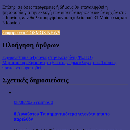
Επίσης, σε όσες περιφέρειες ή δήμους θα επαναληφθεί η
ψηφοφορία για την εκλογή των αιρετών περιφερειακών αρχών στις
2 Ιουνίου, δεν θα λειτουργήσουν τα σχολεία από 31 Μαΐου έως και
3 Ιουνίου.
διαφορα νεα COSMOS NEWS
Πλοήγηση άρθρων
Εξαφανίστηκε 64χρονος στην Κατερίνη (ΦΩΤΟ)
Μητσοτάκης: Εφόσον ηττηθεί στις ευρωεκλογές ο κ. Τσίπρας
πρέπει να παραιτηθεί
Σχετικές δημοσιεύσεις
08/08/2026
cosmos
0
8 Αυγούστου Τα σημαντικότερα γεγονότα από το
παρελθόν