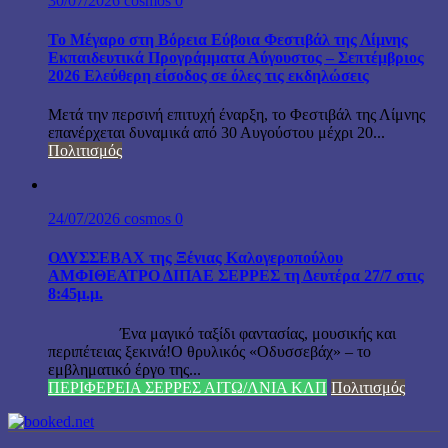
30/07/2026
cosmos
0
Το Μέγαρο στη Βόρεια Εύβοια Φεστιβάλ της Λίμνης
Εκπαιδευτικά Προγράμματα Αύγουστος – Σεπτέμβριος
2026 Ελεύθερη είσοδος σε όλες τις εκδηλώσεις
Μετά την περσινή επιτυχή έναρξη, το Φεστιβάλ της Λίμνης
επανέρχεται δυναμικά από 30 Αυγούστου μέχρι 20...
Πολιτισμός
24/07/2026
cosmos
0
ΟΔΥΣΣΕΒΑΧ της Ξένιας Καλογεροπούλου
ΑΜΦΙΘΕΑΤΡΟ ΔΙΠΑΕ ΣΕΡΡΕΣ τη Δευτέρα 27/7 στις
8:45μ.μ.
Ένα μαγικό ταξίδι φαντασίας, μουσικής και
περιπέτειας ξεκινά!Ο θρυλικός «Οδυσσεβάχ» – το
εμβληματικό έργο της...
ΠΕΡΙΦΕΡΕΙΑ ΣΕΡΡΕΣ ΑΙΤΩ/ΛΝΙΑ ΚΛΠ
Πολιτισμός