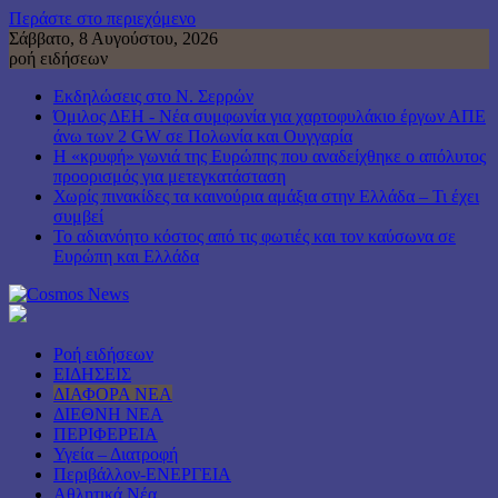
Περάστε στο περιεχόμενο
Σάββατο, 8 Αυγούστου, 2026
ροή ειδήσεων
Εκδηλώσεις στο Ν. Σερρών
Όμιλος ΔΕΗ - Νέα συμφωνία για χαρτοφυλάκιο έργων ΑΠΕ
άνω των 2 GW σε Πολωνία και Ουγγαρία
Η «κρυφή» γωνιά της Ευρώπης που αναδείχθηκε ο απόλυτος
προορισμός για μετεγκατάσταση
Χωρίς πινακίδες τα καινούρια αμάξια στην Ελλάδα – Τι έχει
συμβεί
Το αδιανόητο κόστος από τις φωτιές και τον καύσωνα σε
Ευρώπη και Ελλάδα
Ροή ειδήσεων
ΕΙΔΗΣΕΙΣ
ΔΙΑΦΟΡΑ ΝΕΑ
ΔΙΕΘΝΗ ΝΕΑ
ΠΕΡΙΦΕΡΕΙΑ
Υγεία – Διατροφή
Περιβάλλον-ΕΝΕΡΓΕΙΑ
Αθλητικά Νέα