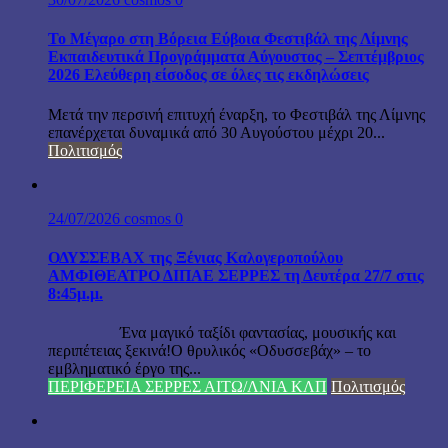
Το Μέγαρο στη Βόρεια Εύβοια Φεστιβάλ της Λίμνης
Εκπαιδευτικά Προγράμματα Αύγουστος – Σεπτέμβριος
2026 Ελεύθερη είσοδος σε όλες τις εκδηλώσεις
Μετά την περσινή επιτυχή έναρξη, το Φεστιβάλ της Λίμνης
επανέρχεται δυναμικά από 30 Αυγούστου μέχρι 20...
Πολιτισμός
24/07/2026
cosmos
0
ΟΔΥΣΣΕΒΑΧ της Ξένιας Καλογεροπούλου
ΑΜΦΙΘΕΑΤΡΟ ΔΙΠΑΕ ΣΕΡΡΕΣ τη Δευτέρα 27/7 στις
8:45μ.μ.
Ένα μαγικό ταξίδι φαντασίας, μουσικής και
περιπέτειας ξεκινά!Ο θρυλικός «Οδυσσεβάχ» – το
εμβληματικό έργο της...
ΠΕΡΙΦΕΡΕΙΑ ΣΕΡΡΕΣ ΑΙΤΩ/ΛΝΙΑ ΚΛΠ
Πολιτισμός