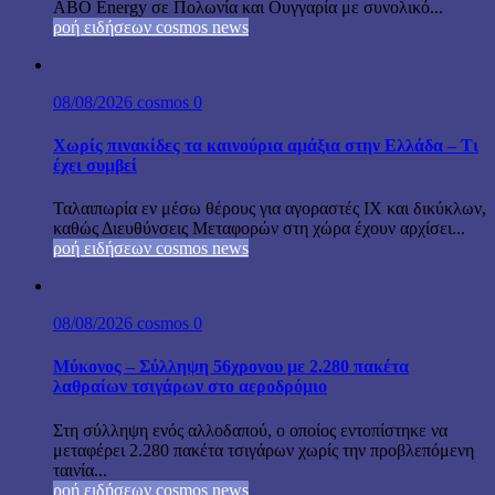
ABO Energy σε Πολωνία και Ουγγαρία με συνολικό...
ροή ειδήσεων cosmos news
08/08/2026
cosmos
0
Χωρίς πινακίδες τα καινούρια αμάξια στην Ελλάδα – Τι
έχει συμβεί
Ταλαιπωρία εν μέσω θέρους για αγοραστές ΙΧ και δικύκλων,
καθώς Διευθύνσεις Μεταφορών στη χώρα έχουν αρχίσει...
ροή ειδήσεων cosmos news
08/08/2026
cosmos
0
Μύκονος – Σύλληψη 56χρονου με 2.280 πακέτα
λαθραίων τσιγάρων στο αεροδρόμιο
Στη σύλληψη ενός αλλοδαπού, ο οποίος εντοπίστηκε να
μεταφέρει 2.280 πακέτα τσιγάρων χωρίς την προβλεπόμενη
ταινία...
ροή ειδήσεων cosmos news