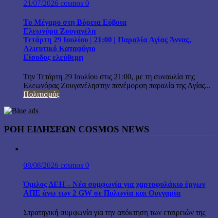
21/07/2026
cosmos
0
Το Μέγαρο στη Βόρεια Εύβοια
Ελεωνόρα Ζουγανέλη
Τετάρτη 29 Ιουλίου | 21:00 | Παραλία Αγίας Άννας,
Αλιευτικό Καταφύγιο
Είσοδος ελεύθερη
Την Τετάρτη 29 Ιουλίου στις 21:00, με τη συναυλία της
Ελεωνόρας Ζουγανέληστην πανέμορφη παραλία της Αγίας...
Πολιτισμός
ΡΟΗ ΕΙΔΗΣΕΩΝ COSMOS NEWS
08/08/2026
cosmos
0
Όμιλος ΔΕΗ – Νέα συμφωνία για χαρτοφυλάκιο έργων
ΑΠΕ άνω των 2 GW σε Πολωνία και Ουγγαρία
Στρατηγική συμφωνία για την απόκτηση των εταιρειών της