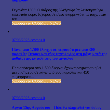
παρελθόν
Γεγονότα 1303: Ο Φάρος της Αλεξανδρείας λειτουργεί για
τελευταία φορά. Ισχυρός σεισμός διαρρηγνύει τα τοιχώματά
του...
διαφορα νεα COSMOS NEWS
07/08/2026
cosmos
0
Πάνω από 1.500 έλεγχοι σε περισσότερες από 300
παραλίες Drones και νέες τεχνολογίες στη μάχη κατά της
αυθαίρετης κατάληψης του αιγιαλού
Περισσότεροι από 1.500 έλεγχοι έχουν πραγματοποιηθεί
μέχρι σήμερα σε πάνω από 300 παραλίες και 450
επιχειρήσεις...
διαφορα νεα COSMOS NEWS
07/08/2026
cosmos
0
Αργία 15ης Αυγούστου – Πώς θα πληρωθεί για όσους