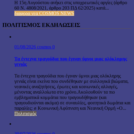
Η 15η Αυγούστου ανήκει στις υποχρεωτικές αργίες (άρθρο
60 Ν. 4808/2021, άρθρο 203 ΠΔ 62/2025) κατά...
διαφορα νεα COSMOS NEWS
ΠΟΛΙΤΙΣΜΟΣ ΕΚΔΗΛΩΣΕΙΣ
01/08/2026
cosmos
0
Τα έντεχνα τραγούδια που έγιναν ύμνοι μιας ολόκληρης
γενιάς
Τα έντεχνα τραγούδια που έγιναν ύμνοι μιας ολόκληρης
γενιάς είναι εκείνα που συνδέθηκαν με συλλογικά βιώματα,
νεανικές αναζητήσεις, έρωτες και κοινωνικές αλλαγές,
μένοντας αναλλοίωτα στο χρόνο.Ακολουθούν τα πιο
εμβληματικά κομμάτια που τραγουδήθηκαν (και
τραγουδιούνται ακόμα) σε συναυλίες, φοιτητικά δωμάτια και
παραλίες: ✊ Κοινωνική Αφύπνιση και Νεανική Ορμή «Ο...
Πολιτισμός
30/07/2026
cosmos
0