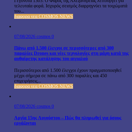
Γεγονότα 1303: Ο Φάρος της Αλεξανδρείας λειτουργεί για
τελευταία φορά. Ισχυρός σεισμός διαρρηγνύει τα τοιχώματά
του...
διαφορα νεα COSMOS NEWS
07/08/2026
cosmos
0
Πάνω από 1.500 έλεγχοι σε περισσότερες από 300
παραλίες Drones και νέες τεχνολογίες στη μάχη κατά της
αυθαίρετης κατάληψης του αιγιαλού
Περισσότεροι από 1.500 έλεγχοι έχουν πραγματοποιηθεί
μέχρι σήμερα σε πάνω από 300 παραλίες και 450
επιχειρήσεις...
διαφορα νεα COSMOS NEWS
07/08/2026
cosmos
0
Αργία 15ης Αυγούστου – Πώς θα πληρωθεί για όσους
εργάζονται