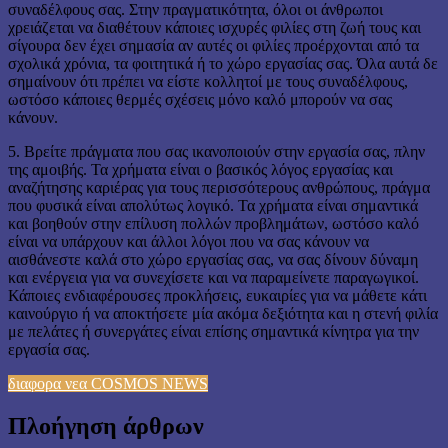
συναδέλφους σας. Στην πραγματικότητα, όλοι οι άνθρωποι
χρειάζεται να διαθέτουν κάποιες ισχυρές φιλίες στη ζωή τους και
σίγουρα δεν έχει σημασία αν αυτές οι φιλίες προέρχονται από τα
σχολικά χρόνια, τα φοιτητικά ή το χώρο εργασίας σας. Όλα αυτά δε
σημαίνουν ότι πρέπει να είστε κολλητοί με τους συναδέλφους,
ωστόσο κάποιες θερμές σχέσεις μόνο καλό μπορούν να σας
κάνουν.
5. Βρείτε πράγματα που σας ικανοποιούν στην εργασία σας, πλην
της αμοιβής. Τα χρήματα είναι ο βασικός λόγος εργασίας και
αναζήτησης καριέρας για τους περισσότερους ανθρώπους, πράγμα
που φυσικά είναι απολύτως λογικό. Τα χρήματα είναι σημαντικά
και βοηθούν στην επίλυση πολλών προβλημάτων, ωστόσο καλό
είναι να υπάρχουν και άλλοι λόγοι που να σας κάνουν να
αισθάνεστε καλά στο χώρο εργασίας σας, να σας δίνουν δύναμη
και ενέργεια για να συνεχίσετε και να παραμείνετε παραγωγικοί.
Κάποιες ενδιαφέρουσες προκλήσεις, ευκαιρίες για να μάθετε κάτι
καινούργιο ή να αποκτήσετε μία ακόμα δεξιότητα και η στενή φιλία
με πελάτες ή συνεργάτες είναι επίσης σημαντικά κίνητρα για την
εργασία σας.
διαφορα νεα COSMOS NEWS
Πλοήγηση άρθρων