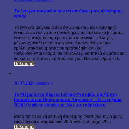
Τα έντεχνα τραγούδια που έγιναν ύμνοι μιας ολόκληρης
γενιάς
Τα έντεχνα τραγούδια που έγιναν ύμνοι μιας ολόκληρης
γενιάς είναι εκείνα που συνδέθηκαν με συλλογικά βιώματα,
νεανικές αναζητήσεις, έρωτες και κοινωνικές αλλαγές,
μένοντας αναλλοίωτα στο χρόνο.Ακολουθούν τα πιο
εμβληματικά κομμάτια που τραγουδήθηκαν (και
τραγουδιούνται ακόμα) σε συναυλίες, φοιτητικά δωμάτια και
παραλίες: ✊ Κοινωνική Αφύπνιση και Νεανική Ορμή «Ο...
Πολιτισμός
30/07/2026
cosmos
0
Το Μέγαρο στη Βόρεια Εύβοια Φεστιβάλ της Λίμνης
Εκπαιδευτικά Προγράμματα Αύγουστος – Σεπτέμβριος
2026 Ελεύθερη είσοδος σε όλες τις εκδηλώσεις
Μετά την περσινή επιτυχή έναρξη, το Φεστιβάλ της Λίμνης
επανέρχεται δυναμικά από 30 Αυγούστου μέχρι 20...
Πολιτισμός