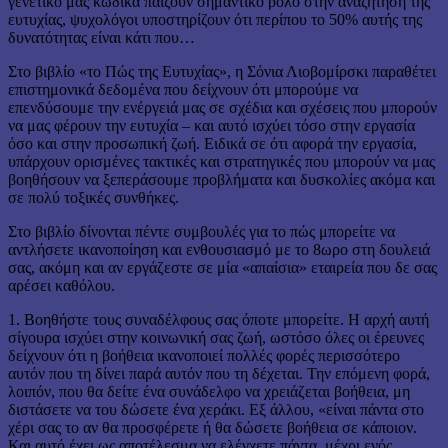
γενετικό μας κώδικα παίζουν σημαντικό ρόλο στην αναζήτηση της
ευτυχίας, ψυχολόγοι υποστηρίζουν ότι περίπου το 50% αυτής της
δυνατότητας είναι κάτι που…
Στο βιβλίο «το Πώς της Ευτυχίας», η Σόνια Λιοβομίρσκι παραθέτει
επιστημονικά δεδομένα που δείχνουν ότι μπορούμε να
επενδύσουμε την ενέργειά μας σε σχέδια και σχέσεις που μπορούν
να μας φέρουν την ευτυχία – και αυτό ισχύει τόσο στην εργασία
όσο και στην προσωπική ζωή. Ειδικά σε ότι αφορά την εργασία,
υπάρχουν ορισμένες τακτικές και στρατηγικές που μπορούν να μας
βοηθήσουν να ξεπεράσουμε προβλήματα και δυσκολίες ακόμα και
σε πολύ τοξικές συνθήκες.
Στο βιβλίο δίνονται πέντε συμβουλές για το πώς μπορείτε να
αντλήσετε ικανοποίηση και ενθουσιασμό με το 8ωρο στη δουλειά
σας, ακόμη και αν εργάζεστε σε μία «απαίσια» εταιρεία που δε σας
αρέσει καθόλου.
1. Βοηθήστε τους συναδέλφους σας όποτε μπορείτε. Η αρχή αυτή
σίγουρα ισχύει στην κοινωνική σας ζωή, ωστόσο όλες οι έρευνες
δείχνουν ότι η βοήθεια ικανοποιεί πολλές φορές περισσότερο
αυτόν που τη δίνει παρά αυτόν που τη δέχεται. Την επόμενη φορά,
λοιπόν, που θα δείτε ένα συνάδελφο να χρειάζεται βοήθεια, μη
διστάσετε να του δώσετε ένα χεράκι. Εξ άλλου, «είναι πάντα στο
χέρι σας το αν θα προσφέρετε ή θα δώσετε βοήθεια σε κάποιον.
Και αυτό έχει ως αποτέλεσμα να ελέγχετε πάντα, μέχρι ενός