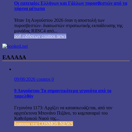
Οι εμπειρίες Ελλήνων και Γάλλων πυροσβεστών από τα
πύρινα μέτωπα
Ήταν 1η Αυγούστου 2026 όταν η αποστολή των
πυροσβεστών- διασωστών στρατιωτικής εκπαίδευσης της
μονάδας RIISC4 από...
ροή ειδήσεων cosmos news
ΕΛΛΑΔΑ
09/08/2026
cosmos
0
9 Αυγούστου Τα σημαντικότερα γεγονότα από το
παρελθόν
Γεγονότα 1173: Αρχίζει να κατασκευάζεται, από τον
αρχιτέκτονα Μπονάνο Πιζάνο, το καμπαναριό του
Καθεδρικού Ναού της...
διαφορα νεα COSMOS NEWS