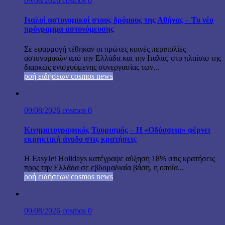
09/08/2026
cosmos
0
Ιταλοί αστυνομικοί στους δρόμους της Αθήνας – Το νέο
πρόγραμμα αστυνόμευσης
Σε εφαρμογή τέθηκαν οι πρώτες κοινές περιπολίες
αστυνομικών από την Ελλάδα και την Ιταλία, στο πλαίσιο της
διαρκώς ενισχυόμενης συνεργασίας των...
ροή ειδήσεων cosmos news
09/08/2026
cosmos
0
Κινηματογραφικός Τουρισμός – Η «Οδύσσεια» φέρνει
εκρηκτική άνοδο στις κρατήσεις
Η EasyJet Holidays κατέγραψε αύξηση 18% στις κρατήσεις
προς την Ελλάδα σε εβδομαδιαία βάση, η οποία...
ροή ειδήσεων cosmos news
09/08/2026
cosmos
0