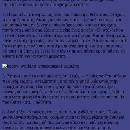
σημείου φυσικά, το πόσο ευτυχισμένοι είστε».
2. Παραμείνετε κινητοποιημένοι και επικεντρωθείτε σους στόχους
της καριέρας σας. Ακόμη και αν σας αρέσει η δουλειά σας, είναι
σημαντικό να μην ξεχνάτε τους στόχους σας και να τους έχετε
πάντα στο μυαλό σας. Και όπως είπε ένας σοφός: «Οι στόχοι που
δεν επιδιώκονται, δεν είναι στόχοι, είναι όνειρα. Και τα όνειρα σας
κάνουν ευτυχισμένους μόνο όταν ονειρεύεστε». Αυτό σημαίνει ότι
θα αντλήσετε πολύ περισσότερη ικανοποίηση από τον εαυτό σας
σε τακτική βάση, αν έχετε το στόχο σας και πάντα προσπαθείτε να
κάνετε κάτι για να τον πλησιάσετε.
3. Ζητήστε από το αφεντικό σας δουλειές, οι οποίες να δοκιμάζουν
τις δυνάμεις σας. Ανεξάρτητα με το πόσο ψηλά βρίσκεται στην
ιεραρχία της εταιρείας που εργάζεται, κάθε εργαζόμενος έχει
ανάγκη κάποιες φορές να θέσει ένα δύσκολο στόχο, χωρίς βέβαια
αυτό να σημαίνει ότι θα πετάτε τη σκούφια σας κάθε φορά που θα
προκύπτει κάτι… αδύνατο.
4. Αναπτύξτε φιλικές σχέσεις με τους συναδέλφους σας. Το πιο
φυσιολογικό πράγμα του κόσμου είναι να διαχωρίζετε τη δουλειά
σας από την προσωπική σας ζωή, ωστόσο δεν υπάρχει κάποιος
κανόνας που να σας απαγορεύει να είστε κολλητοί με τους