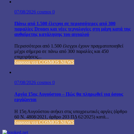
07/08/2026
cosmos
0
Πάνω από 1.500 έλεγχοι σε περισσότερες από 300
παραλίες Drones και νέες τεχνολογίες στη μάχη κατά της
αυθαίρετης κατάληψης του αιγιαλού
Περισσότεροι από 1.500 έλεγχοι έχουν πραγματοποιηθεί
μέχρι σήμερα σε πάνω από 300 παραλίες και 450
επιχειρήσεις...
διαφορα νεα COSMOS NEWS
07/08/2026
cosmos
0
Αργία 15ης Αυγούστου – Πώς θα πληρωθεί για όσους
εργάζονται
Η 15η Αυγούστου ανήκει στις υποχρεωτικές αργίες (άρθρο
60 Ν. 4808/2021, άρθρο 203 ΠΔ 62/2025) κατά...
διαφορα νεα COSMOS NEWS