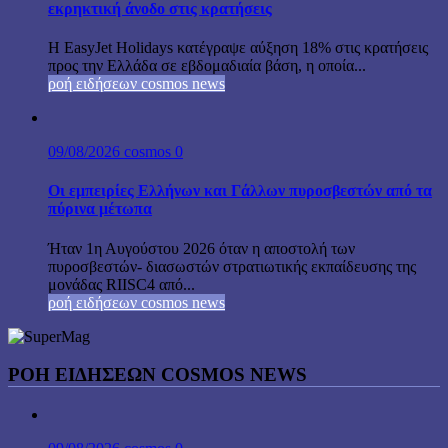
εκρηκτική άνοδο στις κρατήσεις
Η EasyJet Holidays κατέγραψε αύξηση 18% στις κρατήσεις
προς την Ελλάδα σε εβδομαδιαία βάση, η οποία...
ροή ειδήσεων cosmos news
09/08/2026
cosmos
0
Οι εμπειρίες Ελλήνων και Γάλλων πυροσβεστών από τα
πύρινα μέτωπα
Ήταν 1η Αυγούστου 2026 όταν η αποστολή των
πυροσβεστών- διασωστών στρατιωτικής εκπαίδευσης της
μονάδας RIISC4 από...
ροή ειδήσεων cosmos news
ΡΟΉ ΕΙΔΉΣΕΩΝ COSMOS NEWS