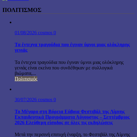
ΠΟΛΙΤΙΣΜΟΣ
01/08/2026
cosmos
0
Τα έντεχνα τραγούδια που έγιναν ύμνοι μιας ολόκληρης
γενιάς
Τα έντεχνα τραγούδια που έγιναν ύμνοι μιας ολόκληρης
γενιάς είναι εκείνα που συνδέθηκαν με συλλογικά
βιώματα,...
Πολιτισμός
30/07/2026
cosmos
0
Το Μέγαρο στη Βόρεια Εύβοια Φεστιβάλ της Λίμνης
Εκπαιδευτικά Προγράμματα Αύγουστος – Σεπτέμβριος
2026 Ελεύθερη είσοδος σε όλες τις εκδηλώσεις
Μετά την περσινή επιτυχή έναρξη, το Φεστιβάλ της Λίμνης