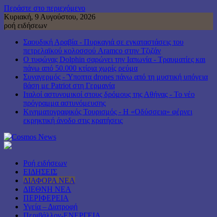
Περάστε στο περιεχόμενο
Κυριακή, 9 Αυγούστου, 2026
ροή ειδήσεων
Σαουδική Αραβία - Πυρκαγιά σε εγκαταστάσεις του
πετρελαϊκού κολοσσού Aramco στην Τζιζάν
Ο τυφώνας Dolphin σαρώνει την Ιαπωνία - Τραυματίες και
πάνω από 50.000 κτίρια χωρίς ρεύμα
Συναγερμός - Ύποπτα drones πάνω από τη μυστική υπόγεια
βάση με Patriot στη Γερμανία
Ιταλοί αστυνομικοί στους δρόμους της Αθήνας - Το νέο
πρόγραμμα αστυνόμευσης
Κινηματογραφικός Τουρισμός - Η «Οδύσσεια» φέρνει
εκρηκτική άνοδο στις κρατήσεις
Ροή ειδήσεων
ΕΙΔΗΣΕΙΣ
ΔΙΑΦΟΡΑ ΝΕΑ
ΔΙΕΘΝΗ ΝΕΑ
ΠΕΡΙΦΕΡΕΙΑ
Υγεία – Διατροφή
Περιβάλλον-ΕΝΕΡΓΕΙΑ