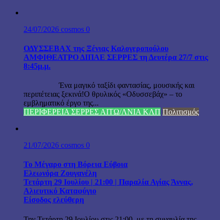
24/07/2026
cosmos
0
ΟΔΥΣΣΕΒΑΧ της Ξένιας Καλογεροπούλου
ΑΜΦΙΘΕΑΤΡΟ ΔΙΠΑΕ ΣΕΡΡΕΣ τη Δευτέρα 27/7 στις
8:45μ.μ.
Ένα μαγικό ταξίδι φαντασίας, μουσικής και
περιπέτειας ξεκινά!Ο θρυλικός «Οδυσσεβάχ» – το
εμβληματικό έργο της...
ΠΕΡΙΦΕΡΕΙΑ ΣΕΡΡΕΣ ΑΙΤΩ/ΛΝΙΑ ΚΛΠ
Πολιτισμός
21/07/2026
cosmos
0
Το Μέγαρο στη Βόρεια Εύβοια
Ελεωνόρα Ζουγανέλη
Τετάρτη 29 Ιουλίου | 21:00 | Παραλία Αγίας Άννας,
Αλιευτικό Καταφύγιο
Είσοδος ελεύθερη
Την Τετάρτη 29 Ιουλίου στις 21:00, με τη συναυλία της