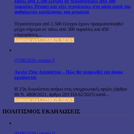
Πάνω από 1.500 έλεγχοι σε περισσότερες από 300
παραλίες Drones και νέες τεχνολογίες στη μάχη κατά της
αυθαίρετης κατάληψης του αιγιαλού
Περισσότεροι από 1.500 έλεγχοι έχουν πραγματοποιηθεί
μέχρι σήμερα σε πάνω από 300 παραλίες και 450
επιχειρήσεις...
διαφορα νεα COSMOS NEWS
07/08/2026
cosmos
0
Αργία 15ης Αυγούστου – Πώς θα πληρωθεί για όσους
εργάζονται
Η 15η Αυγούστου ανήκει στις υποχρεωτικές αργίες (άρθρο
60 Ν. 4808/2021, άρθρο 203 ΠΔ 62/2025) κατά...
διαφορα νεα COSMOS NEWS
ΠΟΛΙΤΙΣΜΟΣ ΕΚΔΗΛΩΣΕΙΣ
01/08/2026
cosmos
0