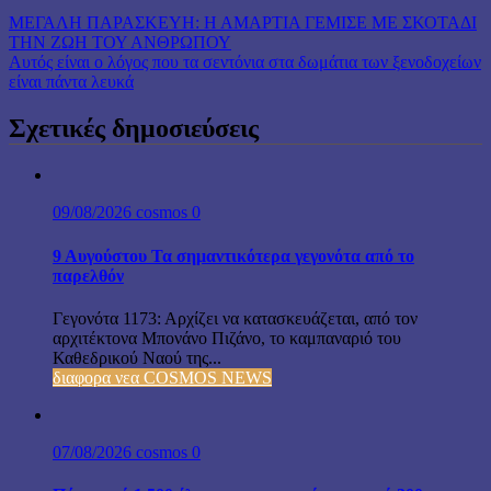
ΜΕΓΑΛΗ ΠΑΡΑΣΚΕΥΗ: Η ΑΜΑΡΤΙΑ ΓΕΜΙΣΕ ΜΕ ΣΚΟΤΑΔΙ
ΤΗΝ ΖΩΗ ΤΟΥ ΑΝΘΡΩΠΟΥ
Aυτός είναι ο λόγος που τα σεντόνια στα δωμάτια των ξενοδοχείων
είναι πάντα λευκά
Σχετικές δημοσιεύσεις
09/08/2026
cosmos
0
9 Αυγούστου Τα σημαντικότερα γεγονότα από το
παρελθόν
Γεγονότα 1173: Αρχίζει να κατασκευάζεται, από τον
αρχιτέκτονα Μπονάνο Πιζάνο, το καμπαναριό του
Καθεδρικού Ναού της...
διαφορα νεα COSMOS NEWS
07/08/2026
cosmos
0