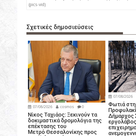
λ
(pics-vid)
ο
ή
Σχετικές δημοσιεύσεις
γ
η
σ
η
ά
ρ
θ
ρ
ω
07/08/2026
ν
Φωτιά στη
07/08/2026
cosmos
0
Προφυλακί
Νίκος Ταχιάος: Ξεκινούν τα
Δήμαρχος 
δοκιμαστικά δρομολόγια της
εργολάβος
επέκτασης του
επιχειρημα
Μετρό Θεσσαλονίκης προς
ανεμογενν