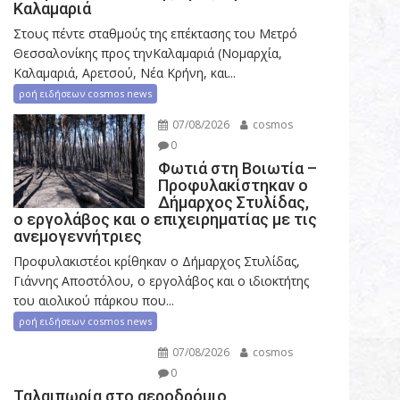
Καλαμαριά
Στους πέντε σταθμούς της επέκτασης του Μετρό
Θεσσαλονίκης προς τηνΚαλαμαριά (Νομαρχία,
Καλαμαριά, Αρετσού, Νέα Κρήνη, και...
ροή ειδήσεων cosmos news
07/08/2026
cosmos
0
Φωτιά στη Βοιωτία –
Προφυλακίστηκαν ο
Δήμαρχος Στυλίδας,
ο εργολάβος και ο επιχειρηματίας με τις
ανεμογεννήτριες
Προφυλακιστέοι κρίθηκαν ο Δήμαρχος Στυλίδας,
Γιάννης Αποστόλου, ο εργολάβος και ο ιδιοκτήτης
του αιολικού πάρκου που...
ροή ειδήσεων cosmos news
07/08/2026
cosmos
0
Ταλαιπωρία στο αεροδρόμιο