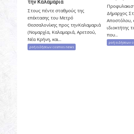
την Καλαμαριά
Προφυλακιστ
Στους πέντε σταθμούς της
Δήμαρχος Στ
επέκτασης του Μετρό
Αποστόλου, 
Θεσσαλονίκης προς τηνΚαλαμαριά
ιδιοκτήτης τ
(Νομαρχία, Καλαμαριά, Αρετσού,
που...
Νέα Κρήνη, και...
ροή ειδήσεων 
ροή ειδήσεων cosmos news