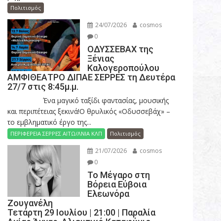
Πολιτισμός
24/07/2026
cosmos
0
ΟΔΥΣΣΕΒΑΧ της
Ξένιας
Καλογεροπούλου
ΑΜΦΙΘΕΑΤΡΟ ΔΙΠΑΕ ΣΕΡΡΕΣ τη Δευτέρα
27/7 στις 8:45μ.μ.
Ένα μαγικό ταξίδι φαντασίας, μουσικής
και περιπέτειας ξεκινά!Ο θρυλικός «Οδυσσεβάχ» –
το εμβληματικό έργο της...
ΠΕΡΙΦΕΡΕΙΑ ΣΕΡΡΕΣ ΑΙΤΩ/ΛΝΙΑ ΚΛΠ
Πολιτισμός
21/07/2026
cosmos
0
Το Μέγαρο στη
Βόρεια Εύβοια
Ελεωνόρα
Ζουγανέλη
Τετάρτη 29 Ιουλίου | 21:00 | Παραλία