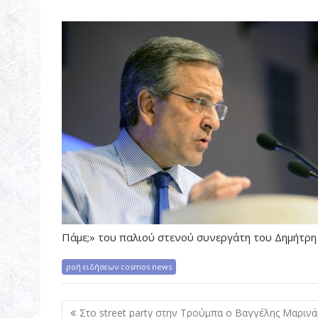
Πάμε;» του παλιού στενού συνεργάτη του Δημήτρ
ροή ειδήσεων cosmos news
Π
Στο street party στην Τρούμπα ο Βαγγέλης Μαρινά