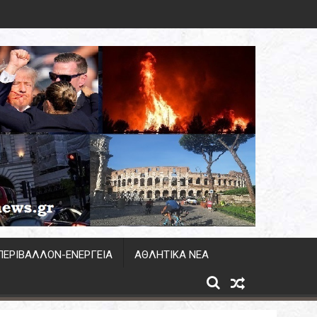
 της επέκτασης του<br>Μετρό Θεσσαλονίκης προς την Καλαμ
ΠΕΡΙΒΆΛΛΟΝ-ΕΝΕΡΓΕΙΑ
ΑΘΛΗΤΙΚΆ ΝΈΑ