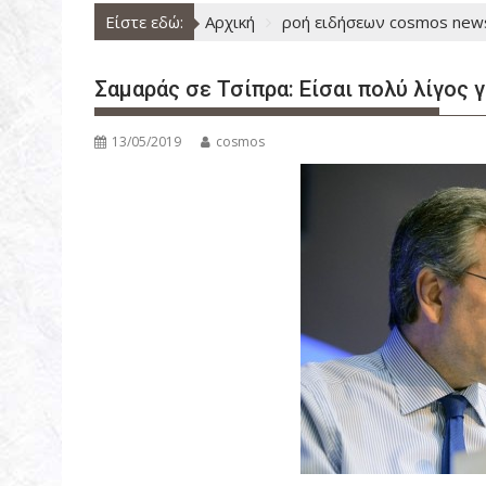
ν
Είστε εδώ:
Αρχική
ροή ειδήσεων cosmos new
ο
Σαμαράς σε Τσίπρα: Είσαι πολύ λίγος 
13/05/2019
cosmos