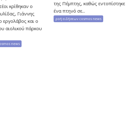
της Πέμπτης, καθώς εντοπίστηκε
έοι κρίθηκαν ο
ένα πτηνό σε...
υλίδας, Γιάννης
ροή ειδήσεων cosmos news
ο εργολάβος και ο
ου αιολικού πάρκου
cosmos news