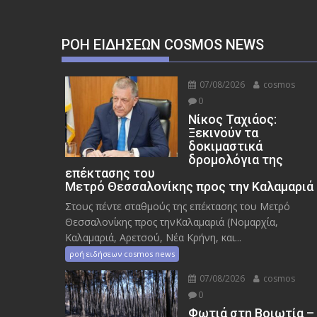
ΡΟΉ ΕΙΔΉΣΕΩΝ COSMOS NEWS
07/08/2026
cosmos
0
Νίκος Ταχιάος:
Ξεκινούν τα
δοκιμαστικά
δρομολόγια της
επέκτασης του
Μετρό Θεσσαλονίκης προς την Καλαμαριά
Στους πέντε σταθμούς της επέκτασης του Μετρό
Θεσσαλονίκης προς τηνΚαλαμαριά (Νομαρχία,
Καλαμαριά, Αρετσού, Νέα Κρήνη, και...
ροή ειδήσεων cosmos news
07/08/2026
cosmos
0
Φωτιά στη Βοιωτία –