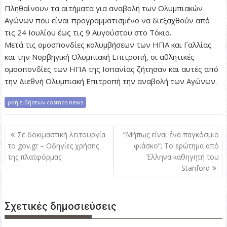
Πληθαίνουν τα αιτήματα για αναβολή των Ολυμπιακών
Αγώνων που είναι προγραμματισμένο να διεξαχθούν από
τις 24 Ιουλίου έως τις 9 Αυγούστου στο Τόκιο.
Μετά τις ομοσπονδίες κολυμβήσεων των ΗΠΑ και Γαλλίας
και την Νορβηγική Ολυμπιακή Επιτροπή, οι αθλητικές
ομοσπονδίες των ΗΠΑ της Ισπανίας ζήτησαν και αυτές από
την Διεθνή Ολυμπιακή Επιτροπή την αναβολή των Αγώνων.
ροή ειδήσεων cosmos news
Π
Σε δοκιμαστική λειτουργία
“Μήπως είναι ένα παγκόσμιο
λ
το gov.gr – Οδηγίες χρήσης
φιάσκο”; Το ερώτημα από
της πλατφόρμας
Έλληνα καθηγητή του
ο
Stanford
ή
γ
η
Σχετικές δημοσιεύσεις
σ