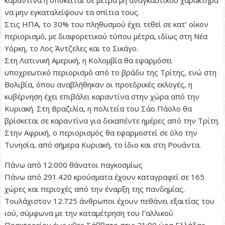
να μην εγκαταλείψουν τα σπίτια τους.
Στις ΗΠΑ, το 30% του πληθυσμού έχει τεθεί σε κατ’ οίκον
περιορισμό, με διαφορετικού τύπου μέτρα, ιδίως στη Νέα
Υόρκη, το Λος Άντζελες και το Σικάγο.
Στη Λατινική Αμερική, η Κολομβία θα εφαρμόσει
υποχρεωτικό περιορισμό από το βράδυ της Τρίτης, ενώ στη
Βολιβία, όπου αναβλήθηκαν οι προεδρικές εκλογές, η
κυβέρνηση έχει επιβάλει καραντίνα στην χώρα από την
Κυριακή. Στη Βραζιλία, η πολιτεία του Σάο Πάολο θα
βρίσκεται σε καραντίνα για δεκαπέντε ημέρες από την Τρίτη.
Στην Αφρική, ο περιορισμός θα εφαρμοστεί σε όλο την
Τυνησία, από σήμερα Κυριακή, το ίδιο και στη Ρουάντα.
Πάνω από 12.000 θάνατοι παγκοσμίως
Πάνω από 291.420 κρούσματα έχουν καταγραφεί σε 165
χώρες και περιοχές από την έναρξη της πανδημίας.
Τουλάχιστον 12.725 άνθρωποι έχουν πεθάνει εξαιτίας του
ιού, σύμφωνα με την καταμέτρηση του Γαλλικού
Πρακτορείου έως χθες Σάββατο στις 21:00 ώρα Ελλάδας.