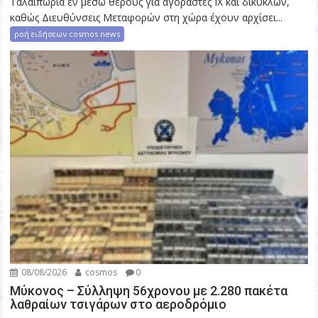
Ταλαιπωρία εν μέσω θέρους για αγοραστές ΙΧ και δικύκλων,
καθώς Διευθύνσεις Μεταφορών στη χώρα έχουν αρχίσει...
ροή ειδήσεων cosmos news
08/08/2026
cosmos
0
Μύκονος – Σύλληψη 56χρονου με 2.280 πακέτα
λαθραίων τσιγάρων στο αεροδρόμιο