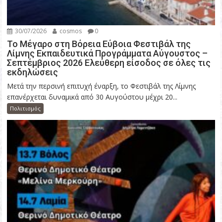
30/07/2026
cosmos
0
Το Μέγαρο στη Βόρεια Εύβοια Φεστιβάλ της
Λίμνης Εκπαιδευτικά Προγράμματα Αύγουστος –
Σεπτέμβριος 2026 Ελεύθερη είσοδος σε όλες τις
εκδηλώσεις
Μετά την περσινή επιτυχή έναρξη, το Φεστιβάλ της Λίμνης
επανέρχεται δυναμικά από 30 Αυγούστου μέχρι 20...
Πολιτισμός