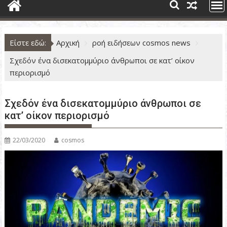
ν
ο
Είστε εδώ:
Αρχική
ροή ειδήσεων cosmos news
Σχεδόν ένα δισεκατομμύριο άνθρωποι σε κατ’ οίκον
περιορισμό
Σχεδόν ένα δισεκατομμύριο άνθρωποι σε
κατ’ οίκον περιορισμό
22/03/2020
cosmos