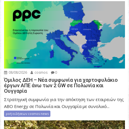
η
ά
ρ
θ
ρ
ω
ν
08/08/2026
cosmos
0
Όμιλος ΔΕΗ – Νέα συμφωνία για χαρτοφυλάκιο
έργων ΑΠΕ άνω των 2 GW σε Πολωνία και
Ουγγαρία
Στρατηγική συμφωνία για την απόκτηση των εταιρειών της
ABO Energy σε Πολωνία και Ουγγαρία με συνολικό...
ροή ειδήσεων cosmos news