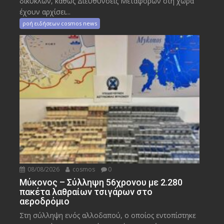
δικύκλων, καθώς Διευθύνσεις Μεταφορών στη χώρα
έχουν αρχίσει...
ροή ειδήσεων cosmos news
08/08/2026
cosmos
0
Μύκονος – Σύλληψη 56χρονου με 2.280
πακέτα λαθραίων τσιγάρων στο
αεροδρόμιο
Στη σύλληψη ενός αλλοδαπού, ο οποίος εντοπίστηκε