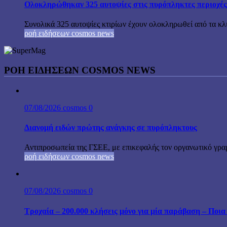
Ολοκληρώθηκαν 325 αυτοψίες στις πυρόπληκτες περιοχές
Συνολικά 325 αυτοψίες κτιρίων έχουν ολοκληρωθεί από τα κ
ροή ειδήσεων cosmos news
ΡΟΉ ΕΙΔΉΣΕΩΝ COSMOS NEWS
07/08/2026
cosmos
0
Διανομή ειδών πρώτης ανάγκης σε πυρόπληκτους
Αντιπροσωπεία της ΓΣΕΕ, με επικεφαλής τον οργανωτικό γρα
ροή ειδήσεων cosmos news
07/08/2026
cosmos
0
Τροχαία – 200.000 κλήσεις μόνο για μία παράβαση – Ποια 