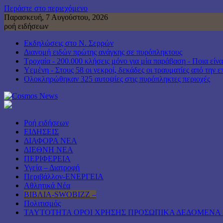
Περάστε στο περιεχόμενο
Παρασκευή, 7 Αυγούστου, 2026
ροή ειδήσεων
Εκδηλώσεις στο Ν. Σερρών
Διανομή ειδών πρώτης ανάγκης σε πυρόπληκτους
Τροχαία - 200.000 κλήσεις μόνο για μία παράβαση - Ποια είνα
Υεμένη - Στους 58 οι νεκροί, δεκάδες οι τραυματίες από την 
Ολοκληρώθηκαν 325 αυτοψίες στις πυρόπληκτες περιοχές
Ροή ειδήσεων
ΕΙΔΗΣΕΙΣ
ΔΙΑΦΟΡΑ ΝΕΑ
ΔΙΕΘΝΗ ΝΕΑ
ΠΕΡΙΦΕΡΕΙΑ
Υγεία – Διατροφή
Περιβάλλον-ΕΝΕΡΓΕΙΑ
Αθλητικά Νέα
ΒΙΒΛΙΑ-SWOBIZZ –
Πολιτισμός
TAYTOTHTA ΟΡΟΙ ΧΡΗΣΗΣ ΠΡΟΣΩΠΙΚΑ ΔΕΔΟΜΕΝΑ 