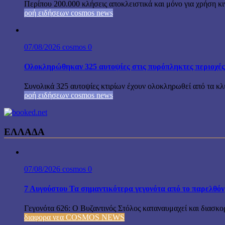
Περίπου 200.000 κλήσεις αποκλειστικά και μόνο για χρήση κ
ροή ειδήσεων cosmos news
07/08/2026
cosmos
0
Ολοκληρώθηκαν 325 αυτοψίες στις πυρόπληκτες περιοχές
Συνολικά 325 αυτοψίες κτιρίων έχουν ολοκληρωθεί από τα κ
ροή ειδήσεων cosmos news
ΕΛΛΑΔΑ
07/08/2026
cosmos
0
7 Αυγούστου Τα σημαντικότερα γεγονότα από το παρελθόν
Γεγονότα 626: Ο Βυζαντινός Στόλος καταναυμαχεί και διασκο
διαφορα νεα COSMOS NEWS