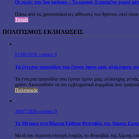
Οι σκιές του 5ου ορόφου – Το κρυφό, ξεχασμένο χωριό μέ
Πάνω από τις χρυσοποίκιλτες αίθουσες του θρόνου, εκεί όπου 
Trends
ΠΟΛΙΤΙΣΜΟΣ ΕΚΔΗΛΩΣΕΙΣ
01/08/2026
cosmos
0
Τα έντεχνα τραγούδια που έγιναν ύμνοι μιας ολόκληρης γε
Τα έντεχνα τραγούδια που έγιναν ύμνοι μιας ολόκληρης γενιάς
χρόνο.Ακολουθούν τα πιο εμβληματικά κομμάτια που τραγουδή
Πολιτισμός
30/07/2026
cosmos
0
Το Μέγαρο στη Βόρεια Εύβοια Φεστιβάλ της Λίμνης Εκπα
Μετά την περσινή επιτυχή έναρξη, το Φεστιβάλ της Λίμνης επ