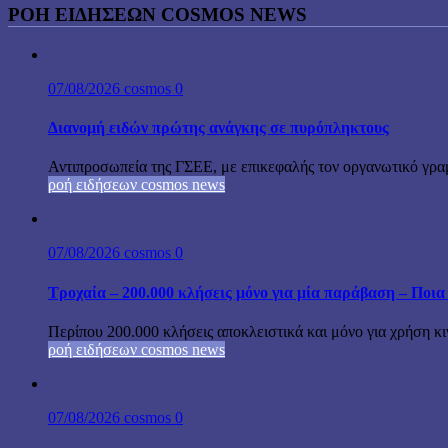
ΡΟΗ ΕΙΔΗΣΕΩΝ COSMOS NEWS
07/08/2026
cosmos
0
Διανομή ειδών πρώτης ανάγκης σε πυρόπληκτους
Αντιπροσωπεία της ΓΣΕΕ, με επικεφαλής τον οργανωτικό γρα
ροή ειδήσεων cosmos news
07/08/2026
cosmos
0
Τροχαία – 200.000 κλήσεις μόνο για μία παράβαση – Ποια 
Περίπου 200.000 κλήσεις αποκλειστικά και μόνο για χρήση κ
ροή ειδήσεων cosmos news
07/08/2026
cosmos
0