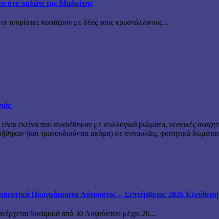
σα στο παλάτι της Μαδρίτης
οι τουρίστες κοιτάζουν με δέος τους κρυστάλλινους...
νιάς
 είναι εκείνα που συνδέθηκαν με συλλογικά βιώματα, νεανικές αναζητ
θηκαν (και τραγουδιούνται ακόμα) σε συναυλίες, φοιτητικά δωμάτια
ιδευτικά Προγράμματα Αύγουστος – Σεπτέμβριος 2026 Ελεύθερη ε
ανέρχεται δυναμικά από 30 Αυγούστου μέχρι 20...