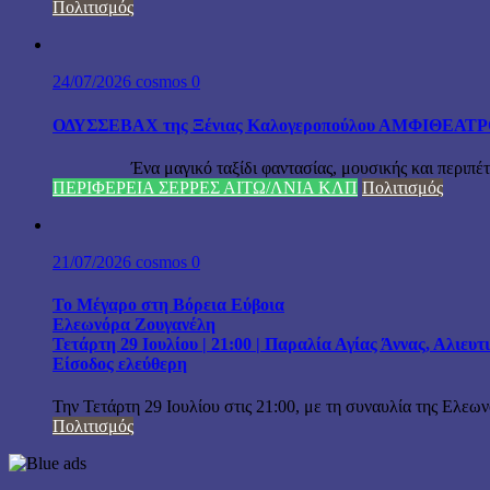
Πολιτισμός
24/07/2026
cosmos
0
ΟΔΥΣΣΕΒΑΧ της Ξένιας Καλογεροπούλου ΑΜΦΙΘΕΑΤΡΟ Δ
Ένα μαγικό ταξίδι φαντασίας, μουσικής και περιπέτειας
ΠΕΡΙΦΕΡΕΙΑ ΣΕΡΡΕΣ ΑΙΤΩ/ΛΝΙΑ ΚΛΠ
Πολιτισμός
21/07/2026
cosmos
0
Το Μέγαρο στη Βόρεια Εύβοια
Ελεωνόρα Ζουγανέλη
Τετάρτη 29 Ιουλίου | 21:00 | Παραλία Αγίας Άννας, Αλιευ
Είσοδος ελεύθερη
Την Τετάρτη 29 Ιουλίου στις 21:00, με τη συναυλία της Ελεω
Πολιτισμός