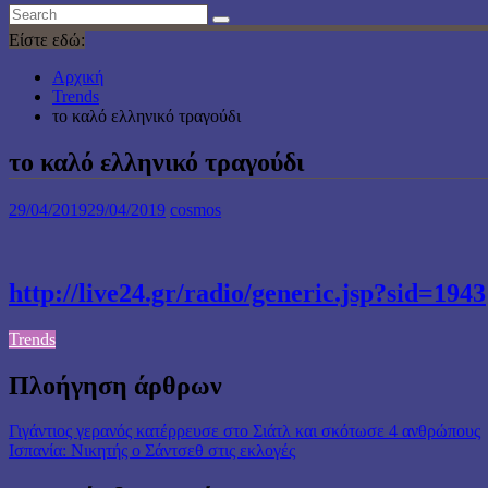
Είστε εδώ:
Αρχική
Trends
το καλό ελληνικό τραγούδι
το καλό ελληνικό τραγούδι
29/04/2019
29/04/2019
cosmos
http://live24.gr/radio/generic.jsp?sid=1943
Trends
Πλοήγηση άρθρων
Γιγάντιος γερανός κατέρρευσε στο Σιάτλ και σκότωσε 4 ανθρώπους
Ισπανία: Νικητής ο Σάντσεθ στις εκλογές