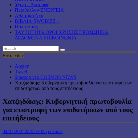
Υγεία – Διατροφή
Περιβάλλον-ΕΝΕΡΓΕΙΑ
Αθλητικά Νέα
ΒΙΒΛΙΑ-SWOBIZZ –
Πολιτισμός
TAYTOTHTA ΟΡΟΙ ΧΡΗΣΗΣ ΠΡΟΣΩΠΙΚΑ
ΔΕΔΟΜΕΝΑ ΕΠΙΚΟΙΝΩΝΙΑ
Είστε εδώ:
Αρχική
Travel
διαφορα νεα COSMOS NEWS
Χατζηδάκης: Κυβερνητική πρωτοβουλία για επιστροφή των
επιδοτήσεων από τους επιτήδειους
Χατζηδάκης: Κυβερνητική πρωτοβουλία
για επιστροφή των επιδοτήσεων από τους
επιτήδειους
04/07/2025
04/07/2025
cosmos