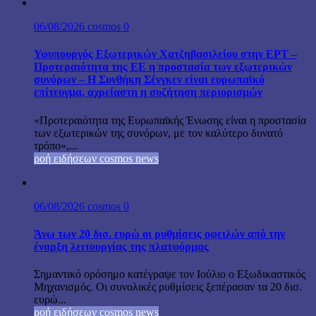
06/08/2026
cosmos
0
Υφυπουργός Εξωτερικών Χατζηβασιλείου στην ΕΡΤ –
Προτεραιότητα της ΕΕ η προστασία των εξωτερικών
συνόρων – Η Συνθήκη Σένγκεν είναι ευρωπαϊκό
επίτευγμα, αχρείαστη η συζήτηση περιορισμών
«Προτεραιότητα της Ευρωπαϊκής Ένωσης είναι η προστασία
των εξωτερικών της συνόρων, με τον καλύτερο δυνατό
τρόπο»,...
ροή ειδήσεων cosmos news
06/08/2026
cosmos
0
Άνω των 20 δισ. ευρώ οι ρυθμίσεις οφειλών από την
έναρξη λειτουργίας της πλατφόρμας
Σημαντικό ορόσημο κατέγραψε τον Ιούλιο ο Εξωδικαστικός
Μηχανισμός. Οι συνολικές ρυθμίσεις ξεπέρασαν τα 20 δισ.
ευρώ...
ροή ειδήσεων cosmos news