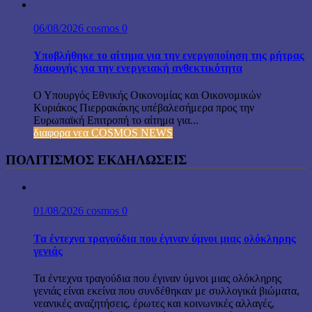
06/08/2026
cosmos
0
Υποβλήθηκε το αίτημα για την ενεργοποίηση της ρήτρας
διαφυγής για την ενεργειακή ανθεκτικότητα
Ο Υπουργός Εθνικής Οικονομίας και Οικονομικών
Κυριάκος Πιερρακάκης υπέβαλεσήμερα προς την
Ευρωπαϊκή Επιτροπή το αίτημα για...
διαφορα νεα COSMOS NEWS
ΠΟΛΙΤΙΣΜΟΣ ΕΚΔΗΛΩΣΕΙΣ
01/08/2026
cosmos
0
Τα έντεχνα τραγούδια που έγιναν ύμνοι μιας ολόκληρης
γενιάς
Τα έντεχνα τραγούδια που έγιναν ύμνοι μιας ολόκληρης
γενιάς είναι εκείνα που συνδέθηκαν με συλλογικά βιώματα,
νεανικές αναζητήσεις, έρωτες και κοινωνικές αλλαγές,