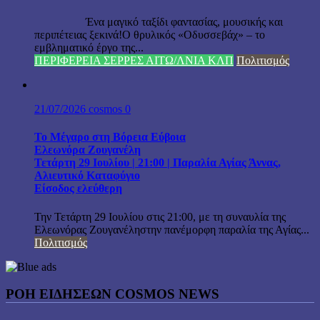
Ένα μαγικό ταξίδι φαντασίας, μουσικής και
περιπέτειας ξεκινά!Ο θρυλικός «Οδυσσεβάχ» – το
εμβληματικό έργο της...
ΠΕΡΙΦΕΡΕΙΑ ΣΕΡΡΕΣ ΑΙΤΩ/ΛΝΙΑ ΚΛΠ
Πολιτισμός
21/07/2026
cosmos
0
Το Μέγαρο στη Βόρεια Εύβοια
Ελεωνόρα Ζουγανέλη
Τετάρτη 29 Ιουλίου | 21:00 | Παραλία Αγίας Άννας,
Αλιευτικό Καταφύγιο
Είσοδος ελεύθερη
Την Τετάρτη 29 Ιουλίου στις 21:00, με τη συναυλία της
Ελεωνόρας Ζουγανέληστην πανέμορφη παραλία της Αγίας...
Πολιτισμός
ΡΟΗ ΕΙΔΗΣΕΩΝ COSMOS NEWS