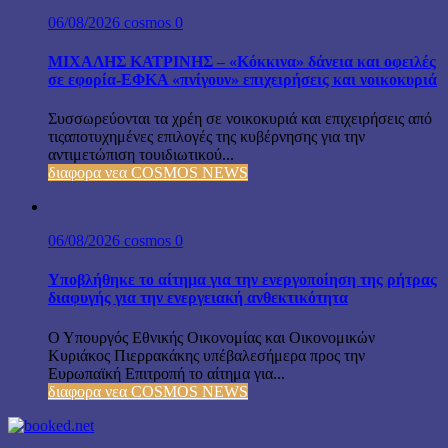
06/08/2026
cosmos
0
ΜΙΧΑΛΗΣ ΚΑΤΡΙΝΗΣ – «Κόκκινα» δάνεια και οφειλές
σε εφορία-ΕΦΚΑ «πνίγουν» επιχειρήσεις και νοικοκυριά
Συσσωρεύονται τα χρέη σε νοικοκυριά και επιχειρήσεις από
τιςαποτυχημένες επιλογές της κυβέρνησης για την
αντιμετώπιση τουιδιωτικού...
διαφορα νεα COSMOS NEWS
06/08/2026
cosmos
0
Υποβλήθηκε το αίτημα για την ενεργοποίηση της ρήτρας
διαφυγής για την ενεργειακή ανθεκτικότητα
Ο Υπουργός Εθνικής Οικονομίας και Οικονομικών
Κυριάκος Πιερρακάκης υπέβαλεσήμερα προς την
Ευρωπαϊκή Επιτροπή το αίτημα για...
διαφορα νεα COSMOS NEWS