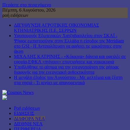
Περάστε στο περιεχόμενο
Πέμπτη, 6 Αυγούστου, 2026
ροή ειδήσεων
ΔΙΕΥΘΥΝΣΗ ΑΓΡΟΤΙΚΗΣ ΟΙΚΟΝΟΜΙΑΣ
ΚΤΗΝΙΑΤΡΙΚΗΣ Π.Ε. ΣΕΡΡΩΝ
Υφυπουργός Εξωτερικών Χατζηβασιλείου στον ΣΚΑΪ -
Ψήφος εμπιστοσύνης στην Ελλάδα η είσοδος της Meridiam
στο GSI - Η Αντιπολίτευση να αφήσει τις μικρότητες στην
άκρη
ΜΙΧΑΛΗΣ ΚΑΤΡΙΝΗΣ - «Κόκκινα» δάνεια και οφειλές σε
εφορία-ΕΦΚΑ «πνίγουν» επιχειρήσεις και νοικοκυριά
Υποβλήθηκε το αίτημα για την ενεργοποίηση της ρήτρας
διαφυγής για την ενεργειακή ανθεκτικότητα
Η μεγάλη έξοδος του Αυγούστου - Με μελτέμια και ζέστη
στα νησιά - Τι ισχύει με απαγορευτικά
Ροή ειδήσεων
ΕΙΔΗΣΕΙΣ
ΔΙΑΦΟΡΑ ΝΕΑ
ΔΙΕΘΝΗ ΝΕΑ
ΠΕΡΙΦΕΡΕΙΑ