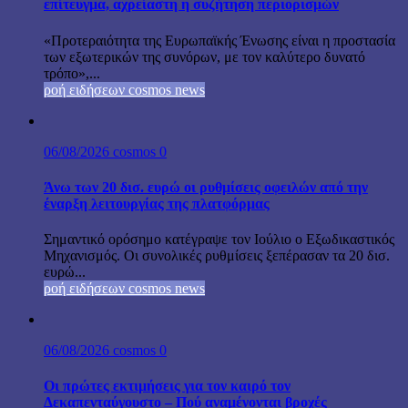
επίτευγμα, αχρείαστη η συζήτηση περιορισμών
«Προτεραιότητα της Ευρωπαϊκής Ένωσης είναι η προστασία
των εξωτερικών της συνόρων, με τον καλύτερο δυνατό
τρόπο»,...
ροή ειδήσεων cosmos news
06/08/2026
cosmos
0
Άνω των 20 δισ. ευρώ οι ρυθμίσεις οφειλών από την
έναρξη λειτουργίας της πλατφόρμας
Σημαντικό ορόσημο κατέγραψε τον Ιούλιο ο Εξωδικαστικός
Μηχανισμός. Οι συνολικές ρυθμίσεις ξεπέρασαν τα 20 δισ.
ευρώ...
ροή ειδήσεων cosmos news
06/08/2026
cosmos
0
Οι πρώτες εκτιμήσεις για τον καιρό τον
Δεκαπενταύγουστο – Πού αναμένονται βροχές