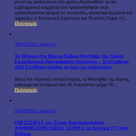
μένοντας αναλλοίωτα στο χρόνο.Ακολουθούν τα πιο
εμβληματικά κομμάτια που τραγουδήθηκαν (και
τραγουδιούνται ακόμα) σε συναυλίες, φοιτητικά δωμάτια και
παραλίες: ✊ Κοινωνική Αφύπνιση και Νεανική Ορμή «Ο...
Πολιτισμός
30/07/2026
cosmos
0
Το Μέγαρο στη Βόρεια Εύβοια Φεστιβάλ της Λίμνης
Εκπαιδευτικά Προγράμματα Αύγουστος – Σεπτέμβριος
2026 Ελεύθερη είσοδος σε όλες τις εκδηλώσεις
Μετά την περσινή επιτυχή έναρξη, το Φεστιβάλ της Λίμνης
επανέρχεται δυναμικά από 30 Αυγούστου μέχρι 20...
Πολιτισμός
24/07/2026
cosmos
0
ΟΔΥΣΣΕΒΑΧ της Ξένιας Καλογεροπούλου
ΑΜΦΙΘΕΑΤΡΟ ΔΙΠΑΕ ΣΕΡΡΕΣ τη Δευτέρα 27/7 στις
8:45μ.μ.