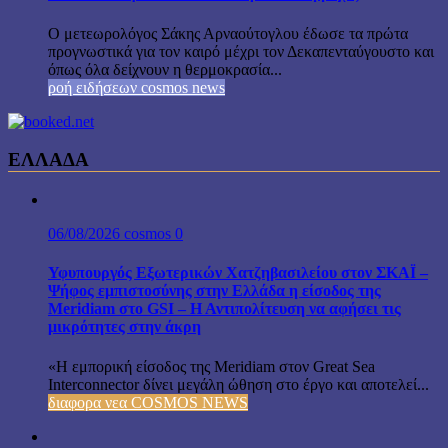
Ο μετεωρολόγος Σάκης Αρναούτογλου έδωσε τα πρώτα
προγνωστικά για τον καιρό μέχρι τον Δεκαπενταύγουστο και
όπως όλα δείχνουν η θερμοκρασία...
ροή ειδήσεων cosmos news
ΕΛΛΑΔΑ
06/08/2026
cosmos
0
Υφυπουργός Εξωτερικών Χατζηβασιλείου στον ΣΚΑΪ –
Ψήφος εμπιστοσύνης στην Ελλάδα η είσοδος της
Meridiam στο GSI – Η Αντιπολίτευση να αφήσει τις
μικρότητες στην άκρη
«Η εμπορική είσοδος της Meridiam στον Great Sea
Interconnector δίνει μεγάλη ώθηση στο έργο και αποτελεί...
διαφορα νεα COSMOS NEWS