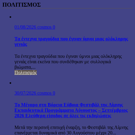
ΠΟΛΙΤΙΣΜΟΣ
01/08/2026
cosmos
0
Τα έντεχνα τραγούδια που έγιναν ύμνοι μιας ολόκληρης
γενιάς
Τα έντεχνα τραγούδια που έγιναν ύμνοι μιας ολόκληρης
γενιάς είναι εκείνα που συνδέθηκαν με συλλογικά
βιώματα,...
Πολιτισμός
30/07/2026
cosmos
0
Το Μέγαρο στη Βόρεια Εύβοια Φεστιβάλ της Λίμνης
Εκπαιδευτικά Προγράμματα Αύγουστος – Σεπτέμβριος
2026 Ελεύθερη είσοδος σε όλες τις εκδηλώσεις
Μετά την περσινή επιτυχή έναρξη, το Φεστιβάλ της Λίμνης
επανέρχεται δυναμικά από 30 Αυγούστου μέχρι 20...