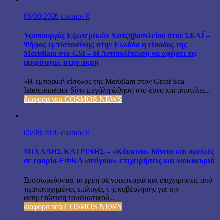
06/08/2026
cosmos
0
Υφυπουργός Εξωτερικών Χατζηβασιλείου στον ΣΚΑΪ –
Ψήφος εμπιστοσύνης στην Ελλάδα η είσοδος της
Meridiam στο GSI – Η Αντιπολίτευση να αφήσει τις
μικρότητες στην άκρη
«Η εμπορική είσοδος της Meridiam στον Great Sea
Interconnector δίνει μεγάλη ώθηση στο έργο και αποτελεί...
διαφορα νεα COSMOS NEWS
06/08/2026
cosmos
0
ΜΙΧΑΛΗΣ ΚΑΤΡΙΝΗΣ – «Κόκκινα» δάνεια και οφειλές
σε εφορία-ΕΦΚΑ «πνίγουν» επιχειρήσεις και νοικοκυριά
Συσσωρεύονται τα χρέη σε νοικοκυριά και επιχειρήσεις από
τιςαποτυχημένες επιλογές της κυβέρνησης για την
αντιμετώπιση τουιδιωτικού...
διαφορα νεα COSMOS NEWS