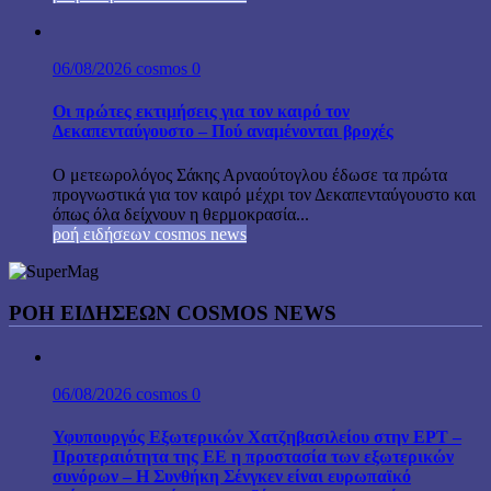
06/08/2026
cosmos
0
Οι πρώτες εκτιμήσεις για τον καιρό τον
Δεκαπενταύγουστο – Πού αναμένονται βροχές
Ο μετεωρολόγος Σάκης Αρναούτογλου έδωσε τα πρώτα
προγνωστικά για τον καιρό μέχρι τον Δεκαπενταύγουστο και
όπως όλα δείχνουν η θερμοκρασία...
ροή ειδήσεων cosmos news
ΡΟΉ ΕΙΔΉΣΕΩΝ COSMOS NEWS
06/08/2026
cosmos
0
Υφυπουργός Εξωτερικών Χατζηβασιλείου στην ΕΡΤ –
Προτεραιότητα της ΕΕ η προστασία των εξωτερικών
συνόρων – Η Συνθήκη Σένγκεν είναι ευρωπαϊκό