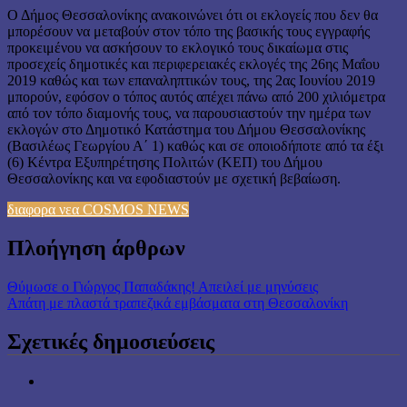
Ο Δήμος Θεσσαλονίκης ανακοινώνει ότι οι εκλογείς που δεν θα
μπορέσουν να μεταβούν στον τόπο της βασικής τους εγγραφής
προκειμένου να ασκήσουν το εκλογικό τους δικαίωμα στις
προσεχείς δημοτικές και περιφερειακές εκλογές της 26ης Μαΐου
2019 καθώς και των επαναληπτικών τους, της 2ας Ιουνίου 2019
μπορούν, εφόσον ο τόπος αυτός απέχει πάνω από 200 χιλιόμετρα
από τον τόπο διαμονής τους, να παρουσιαστούν την ημέρα των
εκλογών στο Δημοτικό Κατάστημα του Δήμου Θεσσαλονίκης
(Βασιλέως Γεωργίου Α΄ 1) καθώς και σε οποιοδήποτε από τα έξι
(6) Κέντρα Εξυπηρέτησης Πολιτών (ΚΕΠ) του Δήμου
Θεσσαλονίκης και να εφοδιαστούν με σχετική βεβαίωση.
διαφορα νεα COSMOS NEWS
Πλοήγηση άρθρων
Θύμωσε ο Γιώργος Παπαδάκης! Απειλεί με μηνύσεις
Απάτη με πλαστά τραπεζικά εμβάσματα στη Θεσσαλονίκη
Σχετικές δημοσιεύσεις