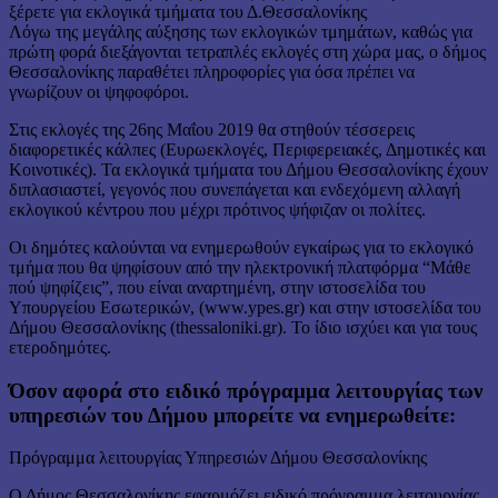
Λόγω της μεγάλης αύξησης των εκλογικών τμημάτων, καθώς για
πρώτη φορά διεξάγονται τετραπλές εκλογές στη χώρα μας, ο δήμος
Θεσσαλονίκης παραθέτει πληροφορίες για όσα πρέπει να
γνωρίζουν οι ψηφοφόροι.
Στις εκλογές της 26ης Μαΐου 2019 θα στηθούν τέσσερεις
διαφορετικές κάλπες (Ευρωεκλογές, Περιφερειακές, Δημοτικές και
Κοινοτικές). Τα εκλογικά τμήματα του Δήμου Θεσσαλονίκης έχουν
διπλασιαστεί, γεγονός που συνεπάγεται και ενδεχόμενη αλλαγή
εκλογικού κέντρου που μέχρι πρότινος ψήφιζαν οι πολίτες.
Οι δημότες καλούνται να ενημερωθούν εγκαίρως για το εκλογικό
τμήμα που θα ψηφίσουν από την ηλεκτρονική πλατφόρμα “Μάθε
πού ψηφίζεις”, που είναι αναρτημένη, στην ιστοσελίδα του
Υπουργείου Εσωτερικών, (www.ypes.gr) και στην ιστοσελίδα του
Δήμου Θεσσαλονίκης (thessaloniki.gr). Το ίδιο ισχύει και για τους
ετεροδημότες.
Όσον αφορά στο ειδικό πρόγραμμα λειτουργίας των
υπηρεσιών του Δήμου μπορείτε να ενημερωθείτε:
Πρόγραμμα λειτουργίας Υπηρεσιών Δήμου Θεσσαλονίκης
Ο Δήμος Θεσσαλονίκης εφαρμόζει ειδικό πρόγραμμα λειτουργίας