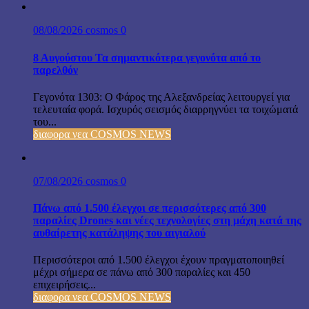
08/08/2026
cosmos
0
8 Αυγούστου Τα σημαντικότερα γεγονότα από το
παρελθόν
Γεγονότα 1303: Ο Φάρος της Αλεξανδρείας λειτουργεί για
τελευταία φορά. Ισχυρός σεισμός διαρρηγνύει τα τοιχώματά
του...
διαφορα νεα COSMOS NEWS
07/08/2026
cosmos
0
Πάνω από 1.500 έλεγχοι σε περισσότερες από 300
παραλίες Drones και νέες τεχνολογίες στη μάχη κατά της
αυθαίρετης κατάληψης του αιγιαλού
Περισσότεροι από 1.500 έλεγχοι έχουν πραγματοποιηθεί
μέχρι σήμερα σε πάνω από 300 παραλίες και 450
επιχειρήσεις...
διαφορα νεα COSMOS NEWS