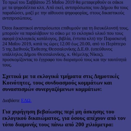
Το πρωί του Σαββάτου 25 Μαΐου 2019 θα μεταφερθούν οι σάκοι
με τα ψηφοδέλτια κλπ. Από εκεί, αντιπρόσωπος του Δήμου θα τους
παραδώσει, μαζί με την αίθουσα ψηφοφορίας, στους δικαστικούς
αντιπροσώπους.
Όσοι δικαστικοί αντιπρόσωποι επιθυμούν για τη διευκόλυνσή τους,
μπορούν να παραλάβουν το σάκο με το εκλογικό υλικό που τους
αφορά (εκλογικός κατάλογος, βιβλία, έντυπα κλπ) την Παρασκευή
24 Μαΐου 2019, κατά τις ώρες 12.00 έως 20.00, από το Περίπτερο
5 της Διεθνούς Έκθεσης Θεσσαλονίκης Δ.Ε.Θ. (υπεύθυνος
υπάλληλος Δήμου Θεσσαλονίκης, κ. Θέμελης Νίκος),
προσκομίζοντας το έγγραφο του διορισμού τους και την ταυτότητά
τους.
Σχετικά με τα εκλογικά τμήματα στις Δημοτικές
Κοινότητες, τους συνδυασμούς κομμάτων και
συνασπισμών συνεργαζόμενων κομμάτων:
Διαβάστε
ΕΔΩ.
Για χορήγηση βεβαίωσης περί μη άσκησης του
εκλογικού δικαιώματος, για όσους απέχουν από τον
τόπο διαμονής τους πάνω από 200 χιλιόμετρα: