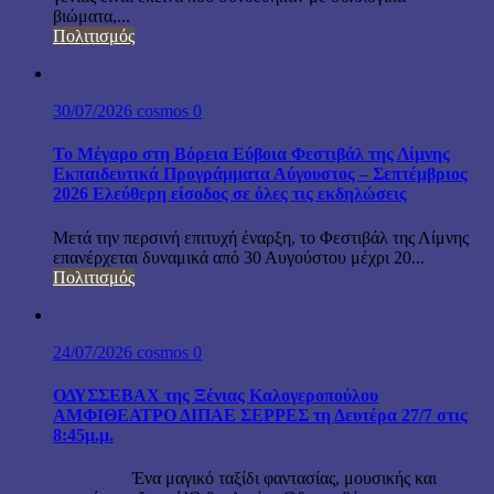
βιώματα,...
Πολιτισμός
30/07/2026
cosmos
0
Το Μέγαρο στη Βόρεια Εύβοια Φεστιβάλ της Λίμνης
Εκπαιδευτικά Προγράμματα Αύγουστος – Σεπτέμβριος
2026 Ελεύθερη είσοδος σε όλες τις εκδηλώσεις
Μετά την περσινή επιτυχή έναρξη, το Φεστιβάλ της Λίμνης
επανέρχεται δυναμικά από 30 Αυγούστου μέχρι 20...
Πολιτισμός
24/07/2026
cosmos
0
ΟΔΥΣΣΕΒΑΧ της Ξένιας Καλογεροπούλου
ΑΜΦΙΘΕΑΤΡΟ ΔΙΠΑΕ ΣΕΡΡΕΣ τη Δευτέρα 27/7 στις
8:45μ.μ.
Ένα μαγικό ταξίδι φαντασίας, μουσικής και