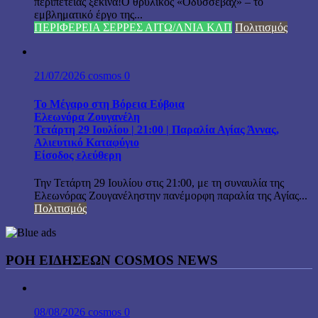
περιπέτειας ξεκινά!Ο θρυλικός «Οδυσσεβάχ» – το
εμβληματικό έργο της...
ΠΕΡΙΦΕΡΕΙΑ ΣΕΡΡΕΣ ΑΙΤΩ/ΛΝΙΑ ΚΛΠ
Πολιτισμός
21/07/2026
cosmos
0
Το Μέγαρο στη Βόρεια Εύβοια
Ελεωνόρα Ζουγανέλη
Τετάρτη 29 Ιουλίου | 21:00 | Παραλία Αγίας Άννας,
Αλιευτικό Καταφύγιο
Είσοδος ελεύθερη
Την Τετάρτη 29 Ιουλίου στις 21:00, με τη συναυλία της
Ελεωνόρας Ζουγανέληστην πανέμορφη παραλία της Αγίας...
Πολιτισμός
ΡΟΗ ΕΙΔΗΣΕΩΝ COSMOS NEWS
08/08/2026
cosmos
0