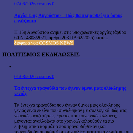
07/08/2026
cosmos
0
Αργία 15ης Αυγούστου – Πώς θα πληρωθεί για όσους
εργάζονται
Η 15η Αυγούστου ανήκει στις υποχρεωτικές αργίες (άρθρο
60 Ν. 4808/2021, άρθρο 203 ΠΔ 62/2025) κατά...
διαφορα νεα COSMOS NEWS
ΠΟΛΙΤΙΣΜΟΣ ΕΚΔΗΛΩΣΕΙΣ
01/08/2026
cosmos
0
Τα έντεχνα τραγούδια που έγιναν ύμνοι μιας ολόκληρης
γενιάς
Τα έντεχνα τραγούδια που έγιναν ύμνοι μιας ολόκληρης
γενιάς είναι εκείνα που συνδέθηκαν με συλλογικά βιώματα,
νεανικές αναζητήσεις, έρωτες και κοινωνικές αλλαγές,
μένοντας αναλλοίωτα στο χρόνο.Ακολουθούν τα πιο
εμβληματικά κομμάτια που τραγουδήθηκαν (και
τραγουδιούνται ακόμα) σε συναυλίες, φοιτητικά δωμάτια και