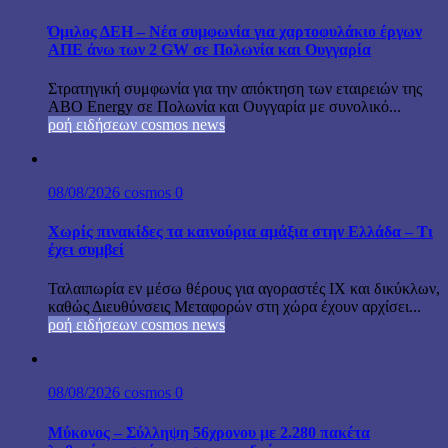
Όμιλος ΔΕΗ – Νέα συμφωνία για χαρτοφυλάκιο έργων
ΑΠΕ άνω των 2 GW σε Πολωνία και Ουγγαρία
Στρατηγική συμφωνία για την απόκτηση των εταιρειών της
ABO Energy σε Πολωνία και Ουγγαρία με συνολικό...
ροή ειδήσεων cosmos news
08/08/2026
cosmos
0
Χωρίς πινακίδες τα καινούρια αμάξια στην Ελλάδα – Τι
έχει συμβεί
Ταλαιπωρία εν μέσω θέρους για αγοραστές ΙΧ και δικύκλων,
καθώς Διευθύνσεις Μεταφορών στη χώρα έχουν αρχίσει...
ροή ειδήσεων cosmos news
08/08/2026
cosmos
0
Μύκονος – Σύλληψη 56χρονου με 2.280 πακέτα