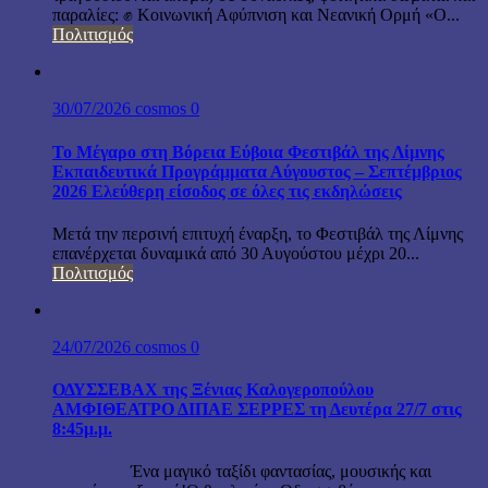
παραλίες: ✊ Κοινωνική Αφύπνιση και Νεανική Ορμή «Ο...
Πολιτισμός
30/07/2026
cosmos
0
Το Μέγαρο στη Βόρεια Εύβοια Φεστιβάλ της Λίμνης
Εκπαιδευτικά Προγράμματα Αύγουστος – Σεπτέμβριος
2026 Ελεύθερη είσοδος σε όλες τις εκδηλώσεις
Μετά την περσινή επιτυχή έναρξη, το Φεστιβάλ της Λίμνης
επανέρχεται δυναμικά από 30 Αυγούστου μέχρι 20...
Πολιτισμός
24/07/2026
cosmos
0
ΟΔΥΣΣΕΒΑΧ της Ξένιας Καλογεροπούλου
ΑΜΦΙΘΕΑΤΡΟ ΔΙΠΑΕ ΣΕΡΡΕΣ τη Δευτέρα 27/7 στις
8:45μ.μ.
Ένα μαγικό ταξίδι φαντασίας, μουσικής και