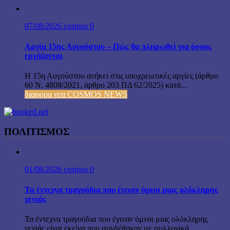
07/08/2026
cosmos
0
Αργία 15ης Αυγούστου – Πώς θα πληρωθεί για όσους
εργάζονται
Η 15η Αυγούστου ανήκει στις υποχρεωτικές αργίες (άρθρο
60 Ν. 4808/2021, άρθρο 203 ΠΔ 62/2025) κατά...
διαφορα νεα COSMOS NEWS
ΠΟΛΙΤΙΣΜΟΣ
01/08/2026
cosmos
0
Τα έντεχνα τραγούδια που έγιναν ύμνοι μιας ολόκληρης
γενιάς
Τα έντεχνα τραγούδια που έγιναν ύμνοι μιας ολόκληρης
γενιάς είναι εκείνα που συνδέθηκαν με συλλογικά