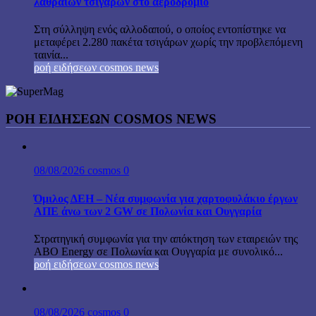
λαθραίων τσιγάρων στο αεροδρόμιο
Στη σύλληψη ενός αλλοδαπού, ο οποίος εντοπίστηκε να
μεταφέρει 2.280 πακέτα τσιγάρων χωρίς την προβλεπόμενη
ταινία...
ροή ειδήσεων cosmos news
ΡΟΉ ΕΙΔΉΣΕΩΝ COSMOS NEWS
08/08/2026
cosmos
0
Όμιλος ΔΕΗ – Νέα συμφωνία για χαρτοφυλάκιο έργων
ΑΠΕ άνω των 2 GW σε Πολωνία και Ουγγαρία
Στρατηγική συμφωνία για την απόκτηση των εταιρειών της
ABO Energy σε Πολωνία και Ουγγαρία με συνολικό...
ροή ειδήσεων cosmos news
08/08/2026
cosmos
0