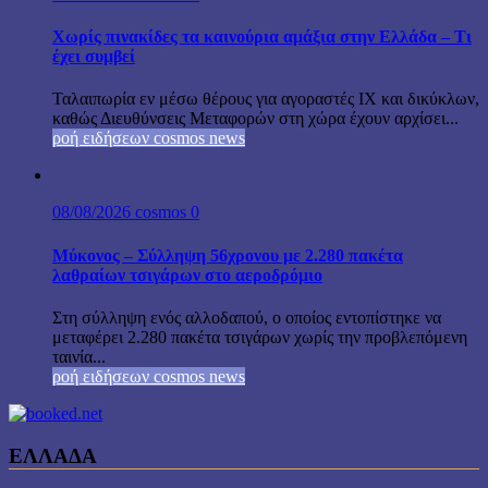
Χωρίς πινακίδες τα καινούρια αμάξια στην Ελλάδα – Τι
έχει συμβεί
Ταλαιπωρία εν μέσω θέρους για αγοραστές ΙΧ και δικύκλων,
καθώς Διευθύνσεις Μεταφορών στη χώρα έχουν αρχίσει...
ροή ειδήσεων cosmos news
08/08/2026
cosmos
0
Μύκονος – Σύλληψη 56χρονου με 2.280 πακέτα
λαθραίων τσιγάρων στο αεροδρόμιο
Στη σύλληψη ενός αλλοδαπού, ο οποίος εντοπίστηκε να
μεταφέρει 2.280 πακέτα τσιγάρων χωρίς την προβλεπόμενη
ταινία...
ροή ειδήσεων cosmos news
ΕΛΛΑΔΑ