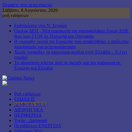
Περάστε στο περιεχόμενο
Σάββατο, 8 Αυγούστου, 2026
ροή ειδήσεων
Εκδηλώσεις στο Ν. Σερρών
Όμιλος ΔΕΗ - Νέα συμφωνία για χαρτοφυλάκιο έργων ΑΠΕ
άνω των 2 GW σε Πολωνία και Ουγγαρία
Η «κρυφή» γωνιά της Ευρώπης που αναδείχθηκε ο απόλυτος
προορισμός για μετεγκατάσταση
Χωρίς πινακίδες τα καινούρια αμάξια στην Ελλάδα – Τι έχει
συμβεί
Το αδιανόητο κόστος από τις φωτιές και τον καύσωνα σε
Ευρώπη και Ελλάδα
Ροή ειδήσεων
ΕΙΔΗΣΕΙΣ
ΔΙΑΦΟΡΑ ΝΕΑ
ΔΙΕΘΝΗ ΝΕΑ
ΠΕΡΙΦΕΡΕΙΑ
Υγεία – Διατροφή
Περιβάλλον-ΕΝΕΡΓΕΙΑ
Αθλητικά Νέα