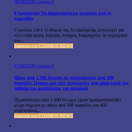
08/08/2026
cosmos
0
8 Αυγούστου Τα σημαντικότερα γεγονότα από το
παρελθόν
Γεγονότα 1303: Ο Φάρος της Αλεξανδρείας λειτουργεί για
τελευταία φορά. Ισχυρός σεισμός διαρρηγνύει τα τοιχώματά
του...
διαφορα νεα COSMOS NEWS
07/08/2026
cosmos
0
Πάνω από 1.500 έλεγχοι σε περισσότερες από 300
παραλίες Drones και νέες τεχνολογίες στη μάχη κατά της
αυθαίρετης κατάληψης του αιγιαλού
Περισσότεροι από 1.500 έλεγχοι έχουν πραγματοποιηθεί
μέχρι σήμερα σε πάνω από 300 παραλίες και 450
επιχειρήσεις...
διαφορα νεα COSMOS NEWS