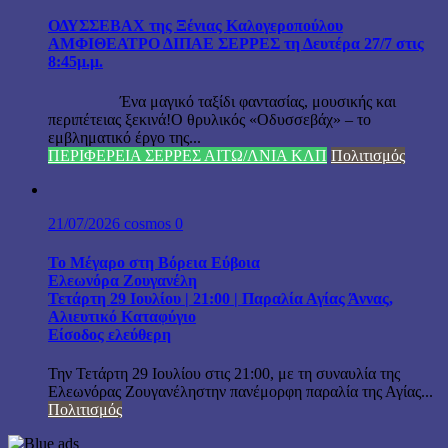
ΟΔΥΣΣΕΒΑΧ της Ξένιας Καλογεροπούλου
ΑΜΦΙΘΕΑΤΡΟ ΔΙΠΑΕ ΣΕΡΡΕΣ τη Δευτέρα 27/7 στις
8:45μ.μ.
Ένα μαγικό ταξίδι φαντασίας, μουσικής και
περιπέτειας ξεκινά!Ο θρυλικός «Οδυσσεβάχ» – το
εμβληματικό έργο της...
ΠΕΡΙΦΕΡΕΙΑ ΣΕΡΡΕΣ ΑΙΤΩ/ΛΝΙΑ ΚΛΠ
Πολιτισμός
21/07/2026
cosmos
0
Το Μέγαρο στη Βόρεια Εύβοια
Ελεωνόρα Ζουγανέλη
Τετάρτη 29 Ιουλίου | 21:00 | Παραλία Αγίας Άννας,
Αλιευτικό Καταφύγιο
Είσοδος ελεύθερη
Την Τετάρτη 29 Ιουλίου στις 21:00, με τη συναυλία της
Ελεωνόρας Ζουγανέληστην πανέμορφη παραλία της Αγίας...
Πολιτισμός