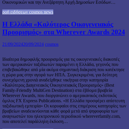
Οικονομικών και την Ανεξάρτητη Αρχή Δημοσίων Εσόδων…
ροή ειδήσεων cosmos news
Η Ελλάδα «Καλύτερος Οικογενειακός
Προορισμός» στα Wherever Awards 2024
21/09/2024
20/09/2024
cosmos
Iδιαίτερα δημοφιλής προορισμός για τις οικογενειακές διακοπές
των αμερικανών ταξιδιωτών παραμένει η Ελλάδα, γεγονός που
επιβεβαιώθηκε από μία ακόμα σημαντική διάκριση που κατέκτησε
η χώρα μας στην αγορά των ΗΠΑ. Συγκεκριμένα, για δεύτερη
συνεχόμενη χρονιά αναδείχθηκε νικήτρια στην κατηγορία
«Καλύτερος Διαγενεακός Οικογενειακός Προορισμός» (Best
Family-Friendly MultiGen Destination) στα έβδομα βραβεία
Wherever Awards, που διοργανώνει ο αμερικανικός εκδοτικός
όμιλος FX Express Publications. «Η Ελλάδα προσφέρει απίστευτη
ταξιδιωτική εμπειρία» Οι κορυφαίοι στις επιμέρους κατηγορίες των
βραβείων αναδεικνύονται κάθε φορά μετά από ψηφοφορία των
αναγνωστών του ηλεκτρονικού περιοδικού whereverfamily.com,
που αποτελεί παράλληλη έκδοση…