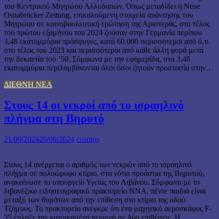
του Κεντρικού Μητρώου Αλλοδαπών. Όπως μεταδίδει η Neue
Osnabrücker Zeitung, επικαλούμενη στοιχεία απάντησης του
Μητρώου σε κοινοβουλευτική ερώτηση της Αριστεράς, στο τέλος
του πρώτου εξαμήνου του 2024 ζούσαν στην Γερμανία περίπου
3,48 εκατομμύρια πρόσφυγες, κατά 60.000 περισσότεροι από ό,τι
στο τέλος του 2023 και περισσότεροι από κάθε άλλη φορά μετά
την δεκαετία του ’50. Σύμφωνα με την εφημερίδα, στα 3,48
εκατομμύρια περιλαμβάνονται όλοι όσοι ζητούν προστασία στην…
ΔΙΕΘΝΗ ΝΕΑ
Στους 14 οι νεκροί από το ισραηλινό
πλήγμα στη Βηρυτό
21/09/2024
20/09/2024
cosmos
Στους 14 ανέρχεται ο αριθμός των νεκρών από το ισραηλινό
πλήγμα σε πολυώροφο κτίριο, στα νότια προάστια της Βηρυτού,
ανακοίνωσε το υπουργείο Υγείας του Λιβάνου. Σύμφωνα με το
λιβανέζικο ειδησεογραφικό πρακτορείο NNA, πέντε παιδιά είναι
μεταξύ των θυμάτων από την επίθεση στο κτίριο της οδού
Τζάμους. Το πρακτορείο ανέφερε ότι ένα μαχητικό αεροσκάφος F-
35 έπληξε την κατοικημένη περιοχή σε δύο επιθέσεις. Η