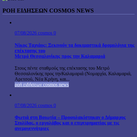
ΡΟΗ ΕΙΔΗΣΕΩΝ COSMOS NEWS
07/08/2026
cosmos
0
Νίκος Ταχιάος: Ξεκινούν τα δοκιμαστικά δρομολόγια της
επέκτασης του
Μετρό Θεσσαλονίκης προς την Καλαμαριά
Στους πέντε σταθμούς της επέκτασης του Μετρό
Θεσσαλονίκης προς τηνΚαλαμαριά (Νομαρχία, Καλαμαριά,
Αρετσού, Νέα Κρήνη, και...
ροή ειδήσεων cosmos news
07/08/2026
cosmos
0
Φωτιά στη Βοιωτία – Προφυλακίστηκαν ο Δήμαρχος
Στυλίδας, ο εργολάβος και ο επιχειρηματίας με τις
ανεμογεννήτριες