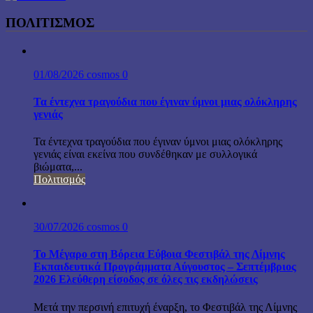
ΠΟΛΙΤΙΣΜΟΣ
01/08/2026
cosmos
0
Τα έντεχνα τραγούδια που έγιναν ύμνοι μιας ολόκληρης
γενιάς
Τα έντεχνα τραγούδια που έγιναν ύμνοι μιας ολόκληρης
γενιάς είναι εκείνα που συνδέθηκαν με συλλογικά
βιώματα,...
Πολιτισμός
30/07/2026
cosmos
0
Το Μέγαρο στη Βόρεια Εύβοια Φεστιβάλ της Λίμνης
Εκπαιδευτικά Προγράμματα Αύγουστος – Σεπτέμβριος
2026 Ελεύθερη είσοδος σε όλες τις εκδηλώσεις
Μετά την περσινή επιτυχή έναρξη, το Φεστιβάλ της Λίμνης