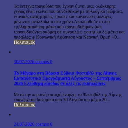
Τα έντεχνα τραγούδια που έγιναν ύμνοι μιας ολόκληρης
γενιάς είναι εκείνα που συνδέθηκαν με συλλογικά βιώματα,
νεανικές αναζητήσεις, έρωτες και κοινωνικές αλλαγές,
μένοντας αναλλοίωτα στο χρόνο.Ακολουθούν τα πιο
εμβληματικά κομμάτια που τραγουδήθηκαν (και
τραγουδιούνται ακόμα) σε συναυλίες, φοιτητικά δωμάτια και
παραλίες: ✊ Κοινωνική Αφύπνιση και Νεανική Ορμή «Ο...
Πολιτισμός
30/07/2026
cosmos
0
Το Μέγαρο στη Βόρεια Εύβοια Φεστιβάλ της Λίμνης
Εκπαιδευτικά Προγράμματα Αύγουστος – Σεπτέμβριος
2026 Ελεύθερη είσοδος σε όλες τις εκδηλώσεις
Μετά την περσινή επιτυχή έναρξη, το Φεστιβάλ της Λίμνης
επανέρχεται δυναμικά από 30 Αυγούστου μέχρι 20...
Πολιτισμός
24/07/2026
cosmos
0