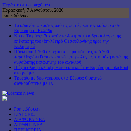
Περάστε στο περιεχόμενο
Παρασκευή, 7 Αυγούστου, 2026
ροή ειδήσεων
Το αδιανόητο κόστος από τις φωτιές και τον καύσωνα σε
Ευρώπη και Ελλάδα
Νίκος Ταχιάος: Ξεκινούν τα δοκιμαστικά δρομολόγια της
επέκτασης του<br>Μετρό Θεσσαλονίκης προς την
Καλαμαριά
Πάνω από 1.500 έλεγχοι σε περισσότερες από 300
παραλίες<br>Drones και νέες τεχνολογίες στη μάχη κατά της
αυθαίρετης κατάληψης του αιγιαλού
Πώς η ολική έκλειψη Ηλίου απειλεί την Ευρώπη με blackout
στο ρεύμα
Τροχαίο με δύο νεκρούς στις Σέρρες: Φορτηγό
συγκρούστηκε με ΙΧ
Ροή ειδήσεων
ΕΙΔΗΣΕΙΣ
ΔΙΑΦΟΡΑ ΝΕΑ
ΔΙΕΘΝΗ ΝΕΑ
ΠΕΡΙΦΕΡΕΙΑ