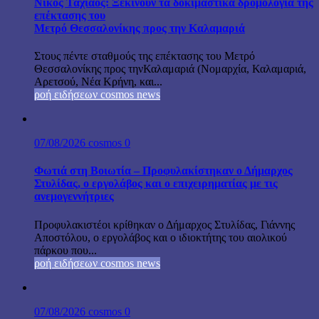
Νίκος Ταχιάος: Ξεκινούν τα δοκιμαστικά δρομολόγια της
επέκτασης του
Μετρό Θεσσαλονίκης προς την Καλαμαριά
Στους πέντε σταθμούς της επέκτασης του Μετρό
Θεσσαλονίκης προς τηνΚαλαμαριά (Νομαρχία, Καλαμαριά,
Αρετσού, Νέα Κρήνη, και...
ροή ειδήσεων cosmos news
07/08/2026
cosmos
0
Φωτιά στη Βοιωτία – Προφυλακίστηκαν ο Δήμαρχος
Στυλίδας, ο εργολάβος και ο επιχειρηματίας με τις
ανεμογεννήτριες
Προφυλακιστέοι κρίθηκαν ο Δήμαρχος Στυλίδας, Γιάννης
Αποστόλου, ο εργολάβος και ο ιδιοκτήτης του αιολικού
πάρκου που...
ροή ειδήσεων cosmos news
07/08/2026
cosmos
0