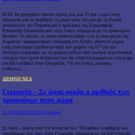
Η ΕΕ θα χορηγήσει δάνειο ύψους έως και 35 δισ. ευρώ στην
Ουκρανία για να βοηθήσει τη χώρα στον πόλεμο με τη Ρωσία,
ανακοίνωσε την Παρασκευή η πρόεδρος της Ευρωπαϊκής
Επιτροπής Ούρσουλα φον ντερ Λάιεν, σύμφωνα με το πρακτορείο
Reuters. Το δάνειο, το οποίο ανακοινώθηκε ενώ η επικεφαλής της
Κομισιόν πραγματοποιεί επίσκεψη στο Κίεβο, αποτελεί μέρος
ενός ευρύτερου σχεδίου μεταξύ των χωρών της G7 για την
άντληση κεφαλαίων με τη χρήση εσόδων από ρωσικά περιουσιακά
στοιχεία που έχουν δεσμευτεί για την επιβολή κυρώσεων στη χώρα
επειδή εισέβαλε στην Ουκρανία. “Οι ανελέητες ρωσικές
επιθέσεις…
ΔΙΕΘΝΗ ΝΕΑ
Γερμανία – Σε ύψος-ρεκόρ ο αριθμός των
προσφύγων στην χώρα
21/09/2024
20/09/2024
cosmos
Σε ύψος – ρεκόρ από την δεκαετία του ’50 έφθασε ο αριθμός των
προσφύγων που ζουν στην Γερμανία, σύμφωνα με τα νέα στοιχεία