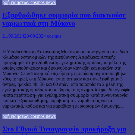
ροή ειδήσεων cosmos news
Εξαρθρώθηκε συμμορία που διακινούσε
ναρκωτικά στη Μύκονο
21/09/2024
20/09/2024
cosmos
Η Υποδιεύθυνση Αστυνομίας Μυκόνου σε συνεργασία με ειδικό
κλιμάκιο αστυνομικών της Διεύθυνσης Ασφάλειας Αττικής
προχώρησε στην εξάρθρωση εγκληματικής ομάδας, τα μέλη της
οποίας αποθήκευαν και διακινούσαν κάνναβη και κοκαΐνη στη
Μύκονο. Σε αστυνομική επιχείρηση, η οποία πραγματοποιήθηκε
χθες το πρωί, στη Μύκονο, εντοπίστηκαν και συνελήφθησαν 3
άντρες, ηλικίας 48, 56 και 60 ετών, από τα οποία τα 2 μέλη της
εγκληματικής ομάδας και σε βάρος τους σχηματίστηκε δικογραφία
-κατά περίπτωση- για εγκληματική συμμορία κατά συναυτουργία
και κατ’ εξακολούθηση, παράβαση της νομοθεσίας για τα
ναρκωτικά, καθώς και για παραβίαση περιορισμών διαμονής.…
ροή ειδήσεων cosmos news
Στο Εθνικό Τυπογραφείο προκήρυξη για