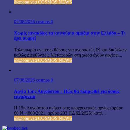
διαφορα νεα COSMOS NEWS
07/08/2026
cosmos
0
Χωρίς πινακίδες τα καινούρια αμάξια στην Ελλάδα – Τι
έχει συμβεί
Ταλαιπωρία εν μέσω θέρους για αγοραστές ΙΧ και δικύκλων,
καθώς Διευθύνσεις Μεταφορών στη χώρα έχουν αρχίσει...
διαφορα νεα COSMOS NEWS
07/08/2026
cosmos
0
Αργία 15ης Αυγούστου – Πώς θα πληρωθεί για όσους
εργάζονται
Η 15η Αυγούστου ανήκει στις υποχρεωτικές αργίες (άρθρο
60 Ν. 4808/2021, άρθρο 203 ΠΔ 62/2025) κατά...
διαφορα νεα COSMOS NEWS