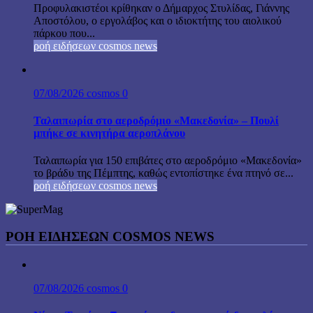
Προφυλακιστέοι κρίθηκαν ο Δήμαρχος Στυλίδας, Γιάννης
Αποστόλου, ο εργολάβος και ο ιδιοκτήτης του αιολικού
πάρκου που...
ροή ειδήσεων cosmos news
07/08/2026
cosmos
0
Ταλαιπωρία στο αεροδρόμιο «Μακεδονία» – Πουλί
μπήκε σε κινητήρα αεροπλάνου
Ταλαιπωρία για 150 επιβάτες στο αεροδρόμιο «Μακεδονία»
το βράδυ της Πέμπτης, καθώς εντοπίστηκε ένα πτηνό σε...
ροή ειδήσεων cosmos news
ΡΟΉ ΕΙΔΉΣΕΩΝ COSMOS NEWS
07/08/2026
cosmos
0