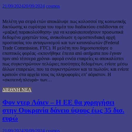
21/09/2024
20/09/2024
cosmos
Μελέτη για σειρά ετών αποκάλυψε πως κολοσσοί της κοινωνικής
δικτύωσης κι ευρύτερα του τομέα του διαδικτύου επιδίδονται σε
«μαζική παρακολούθηση» για να κεφαλαιοποιήσουν προσωπικά
δεδομένα χρηστών τους, ανακοίνωσε η ομοσπονδιακή αρχή
προστασίας του ανταγωνισμού και των καταναλωτών (Federal
Trade Commission, FTC). Η μελέτη που δημοσιοποίησε ο
εποπτικός φορέας -εκπονήθηκε έπειτα από αιτήματα που έγιναν
πριν από τέσσερα χρόνια- αφορά εννέα εταιρείες κι αποκαλύπτει
πως συγκεντρώνουν πελώριες ποσότητες δεδομένων, ενίοτε μέσω
άλλων εταιρειών, που τα συγκεντρώνουν και τα πωλούν, και ενίοτε
κρατούν στα αρχεία τους τις πληροφορίες επ’ αόριστον. Η
«σκοτεινή πλευρά» των…
ΔΙΕΘΝΗ ΝΕΑ
Φον ντερ Λάιεν – Η ΕΕ θα χορηγήσει
στην Ουκρανία δάνειο ύψους έως 35 δισ.
ευρώ
21/09/2024
20/09/2024
cosmos