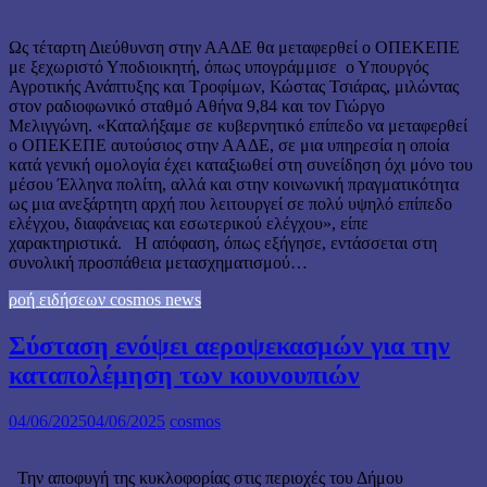
Ως τέταρτη Διεύθυνση στην ΑΑΔΕ θα μεταφερθεί ο ΟΠΕΚΕΠΕ
με ξεχωριστό Υποδιοικητή, όπως υπογράμμισε ο Υπουργός
Αγροτικής Ανάπτυξης και Τροφίμων, Κώστας Τσιάρας, μιλώντας
στον ραδιοφωνικό σταθμό Αθήνα 9,84 και τον Γιώργο
Μελιγγώνη. «Καταλήξαμε σε κυβερνητικό επίπεδο να μεταφερθεί
ο ΟΠΕΚΕΠΕ αυτούσιος στην ΑΑΔΕ, σε μια υπηρεσία η οποία
κατά γενική ομολογία έχει καταξιωθεί στη συνείδηση όχι μόνο του
μέσου Έλληνα πολίτη, αλλά και στην κοινωνική πραγματικότητα
ως μια ανεξάρτητη αρχή που λειτουργεί σε πολύ υψηλό επίπεδο
ελέγχου, διαφάνειας και εσωτερικού ελέγχου», είπε
χαρακτηριστικά. Η απόφαση, όπως εξήγησε, εντάσσεται στη
συνολική προσπάθεια μετασχηματισμού…
ροή ειδήσεων cosmos news
Σύσταση ενόψει αεροψεκασμών για την
καταπολέμηση των κουνουπιών
04/06/2025
04/06/2025
cosmos
Την αποφυγή της κυκλοφορίας στις περιοχές του Δήμου