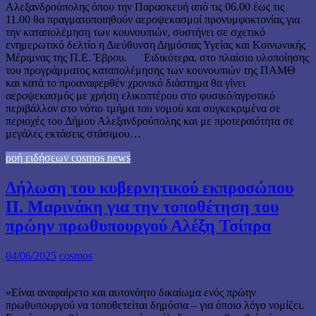
Αλεξανδρούπολης όπου την Παρασκευή από τις 06.00 έως τις
11.00 θα πραγματοποιηθούν αεροψεκασμοί προνυμφοκτονίας για
την καταπολέμηση των κουνουπιών, συστήνει σε σχετικό
ενημερωτικό δελτίο η Διεύθυνση Δημόσιας Υγείας και Κοινωνικής
Μέριμνας της Π.Ε. Έβρου. Ειδικότερα, στο πλαίσιο υλοποίησης
του προγράμματος καταπολέμησης των κουνουπιών της ΠΑΜΘ
και κατά το προαναφερθέν χρονικό διάστημα θα γίνει
αεροψεκασμός με χρήση ελικοπτέρου στο φυσικό/αγροτικό
περιβάλλον στο νότιο τμήμα του νομού και συγκεκριμένα σε
περιοχές του Δήμου Αλεξανδρούπολης και με προτεραιότητα σε
μεγάλες εκτάσεις στάσιμου…
ροή ειδήσεων cosmos news
Δήλωση του κυβερνητικού εκπροσώπου
Π. Μαρινάκη για την τοποθέτηση του
πρώην πρωθυπουργού Αλέξη Τσίπρα
04/06/2025
cosmos
«Είναι αναφαίρετο και αυτονόητο δικαίωμα ενός πρώην
πρωθυπουργού να τοποθετείται δημόσια – για όποιο λόγο νομίζει.