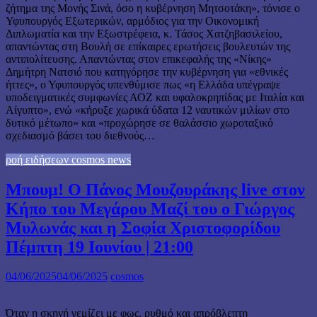
ζήτημα της Μονής Σινά, όσο η κυβέρνηση Μητσοτάκη», τόνισε ο
Υφυπουργός Εξωτερικών, αρμόδιος για την Οικονομική
Διπλωματία και την Εξωστρέφεια, κ. Τάσος Χατζηβασιλείου,
απαντώντας στη Βουλή σε επίκαιρες ερωτήσεις βουλευτών της
αντιπολίτευσης. Απαντώντας στον επικεφαλής της «Νίκης»
Δημήτρη Νατσιό που κατηγόρησε την κυβέρνηση για «εθνικές
ήττες», ο Υφυπουργός υπενθύμισε πως «η Ελλάδα υπέγραψε
υποδειγματικές συμφωνίες ΑΟΖ και υφαλοκρηπίδας με Ιταλία και
Αίγυπτο», ενώ «κήρυξε χωρικά ύδατα 12 ναυτικών μιλίων στο
δυτικό μέτωπο» και «προχώρησε σε θαλάσσιο χωροταξικό
σχεδιασμό βάσει του διεθνούς…
ροή ειδήσεων cosmos news
Μπουμ! Ο Πάνος Μουζουράκης live στον
Κήπο του Μεγάρου Μαζί του ο Γιώργος
Μυλωνάς και η Σοφία Χριστοφορίδου
Πέμπτη 19 Ιουνίου | 21:00
04/06/2025
04/06/2025
cosmos
Όταν η σκηνή γεμίζει με φως, ρυθμό και απρόβλεπτη