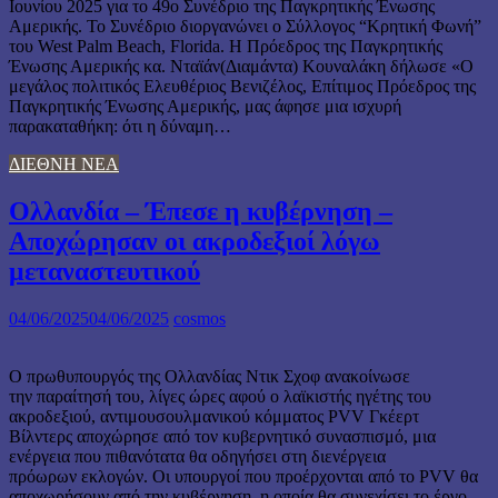
Ιουνίου 2025 για το 49ο Συνέδριο της Παγκρητικής Ένωσης
Αμερικής. Το Συνέδριο διοργανώνει ο Σύλλογος “Κρητική Φωνή”
του West Palm Beach, Florida. Η Πρόεδρος της Παγκρητικής
Ένωσης Αμερικής κα. Νταϊάν(Διαμάντα) Κουναλάκη δήλωσε «Ο
μεγάλος πολιτικός Ελευθέριος Βενιζέλος, Επίτιμος Πρόεδρος της
Παγκρητικής Ένωσης Αμερικής, μας άφησε μια ισχυρή
παρακαταθήκη: ότι η δύναμη…
ΔΙΕΘΝΗ ΝΕΑ
Ολλανδία – Έπεσε η κυβέρνηση –
Αποχώρησαν οι ακροδεξιοί λόγω
μεταναστευτικού
04/06/2025
04/06/2025
cosmos
Ο πρωθυπουργός της Ολλανδίας Ντικ Σχοφ ανακοίνωσε
την παραίτησή του, λίγες ώρες αφού ο λαϊκιστής ηγέτης του
ακροδεξιού, αντιμουσουλμανικού κόμματος PVV Γκέερτ
Βίλντερς αποχώρησε από τον κυβερνητικό συνασπισμό, μια
ενέργεια που πιθανότατα θα οδηγήσει στη διενέργεια
πρόωρων εκλογών. Οι υπουργοί που προέρχονται από το PVV θα
αποχωρήσουν από την κυβέρνηση, η οποία θα συνεχίσει το έργο