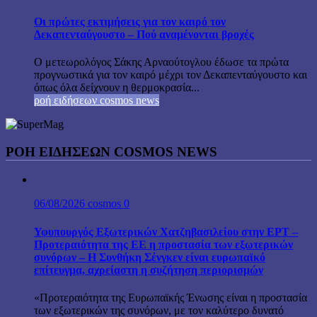
Οι πρώτες εκτιμήσεις για τον καιρό τον
Δεκαπενταύγουστο – Πού αναμένονται βροχές
Ο μετεωρολόγος Σάκης Αρναούτογλου έδωσε τα πρώτα
προγνωστικά για τον καιρό μέχρι τον Δεκαπενταύγουστο και
όπως όλα δείχνουν η θερμοκρασία...
ροή ειδήσεων cosmos news
ΡΟΉ ΕΙΔΉΣΕΩΝ COSMOS NEWS
06/08/2026
cosmos
0
Υφυπουργός Εξωτερικών Χατζηβασιλείου στην ΕΡΤ –
Προτεραιότητα της ΕΕ η προστασία των εξωτερικών
συνόρων – Η Συνθήκη Σένγκεν είναι ευρωπαϊκό
επίτευγμα, αχρείαστη η συζήτηση περιορισμών
«Προτεραιότητα της Ευρωπαϊκής Ένωσης είναι η προστασία
των εξωτερικών της συνόρων, με τον καλύτερο δυνατό