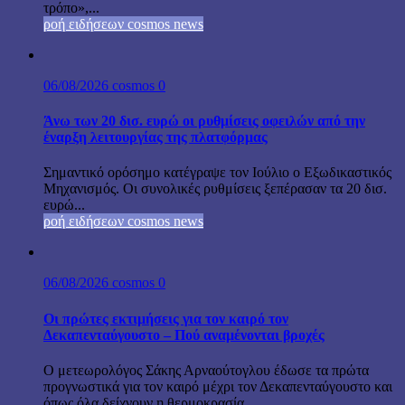
τρόπο»,...
ροή ειδήσεων cosmos news
06/08/2026
cosmos
0
Άνω των 20 δισ. ευρώ οι ρυθμίσεις οφειλών από την
έναρξη λειτουργίας της πλατφόρμας
Σημαντικό ορόσημο κατέγραψε τον Ιούλιο ο Εξωδικαστικός
Μηχανισμός. Οι συνολικές ρυθμίσεις ξεπέρασαν τα 20 δισ.
ευρώ...
ροή ειδήσεων cosmos news
06/08/2026
cosmos
0
Οι πρώτες εκτιμήσεις για τον καιρό τον
Δεκαπενταύγουστο – Πού αναμένονται βροχές
Ο μετεωρολόγος Σάκης Αρναούτογλου έδωσε τα πρώτα
προγνωστικά για τον καιρό μέχρι τον Δεκαπενταύγουστο και
όπως όλα δείχνουν η θερμοκρασία...