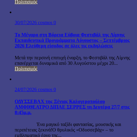
Πολιτισμός
30/07/2026
cosmos
0
Το Μέγαρο στη Βόρεια Εύβοια Φεστιβάλ της Λίμνης
Εκπαιδευτικά Προγράμματα Αύγουστος – Σεπτέμβριος
2026 Ελεύθερη είσοδος σε όλες τις εκδηλώσεις
Μετά την περσινή επιτυχή έναρξη, το Φεστιβάλ της Λίμνης
επανέρχεται δυναμικά από 30 Αυγούστου μέχρι 20...
Πολιτισμός
24/07/2026
cosmos
0
ΟΔΥΣΣΕΒΑΧ της Ξένιας Καλογεροπούλου
ΑΜΦΙΘΕΑΤΡΟ ΔΙΠΑΕ ΣΕΡΡΕΣ τη Δευτέρα 27/7 στις
8:45μ.μ.
Ένα μαγικό ταξίδι φαντασίας, μουσικής και
περιπέτειας ξεκινά!Ο θρυλικός «Οδυσσεβάχ» – το
εμβληματικό έργο της...