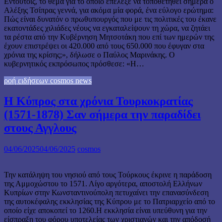
Εντούτοις, το θέμα για το οποίο επέλεξε να τοποθετηθεί σήμερα ο
Αλέξης Τσίπρας γεννά, για ακόμα μία φορά, ένα εύλογο ερώτημα:
Πώς είναι δυνατόν ο πρωθυπουργός που με τις πολιτικές του έκανε
εκατοντάδες χιλιάδες νέους να εγκαταλείψουν τη χώρα, να ζητάει
τα ρέστα από την Κυβέρνηση Μητσοτάκη που επί των ημερών της
έχουν επιστρέψει οι 420.000 από τους 650.000 που έφυγαν στα
χρόνια της κρίσης;», δήλωσε ο Παύλος Μαρινάκης. Ο
κυβερνητικός εκπρόσωπος πρόσθεσε: «Η…
ροή ειδήσεων cosmos news
Η Κύπρος στα χρόνια Τουρκοκρατίας
(1571-1878) Σαν σήμερα την παραδίδει
στους Αγγλους
04/06/2025
04/06/2025
cosmos
Την κατάληψη του νησιού από τους Τούρκους έκρινε η παράδοση
της Αμμοχώστου το 1571. Λίγο αργότερα, αποστολή Ελλήνων
Κυπρίων στην Κωνσταντινούπολη πετυχαίνει την επανασύνδεση
της αυτοκέφαλης εκκλησίας της Κύπρου με το Πατριαρχείο από το
οποίο είχε αποκοπεί το 1260.Η εκκλησία είναι υπεύθυνη για την
είσπραξη του φόρου υποτελείας των χριστιανών και την απόδοσή