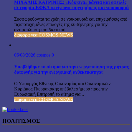
ΜΙΧΑΛΗΣ ΚΑΤΡΙΝΗΣ: «Κόκκινα» δάνεια και οφειλές
σε εφορία-ΕΦΚΑ «πνίγουν» επιχειρήσεις και νοικοκυριά
Συσσωρεύονται τα χρέη σε νοικοκυριά και επιχειρήσεις από
τιςαποτυχημένες επιλογές της κυβέρνησης για την
αντιμετώπιση τουιδιωτικού...
διαφορα νεα COSMOS NEWS
06/08/2026
cosmos
0
Υποβλήθηκε το αίτημα για την ενεργοποίηση της ρήτρας
διαφυγής για την ενεργειακή ανθεκτικότητα
Ο Υπουργός Εθνικής Οικονομίας και Οικονομικών
Κυριάκος Πιερρακάκης υπέβαλεσήμερα προς την
Ευρωπαϊκή Επιτροπή το αίτημα για...
διαφορα νεα COSMOS NEWS
ΠΟΛΙΤΙΣΜΟΣ