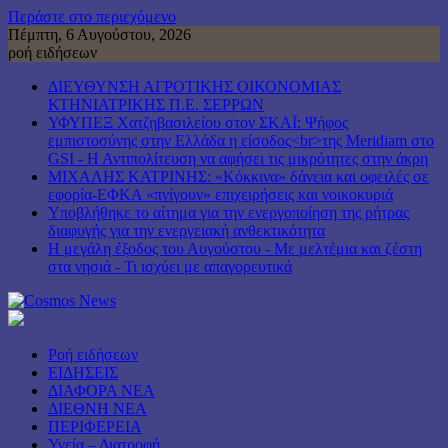
Περάστε στο περιεχόμενο
Πέμπτη, 6 Αυγούστου, 2026
ροή ειδήσεων
ΔΙΕΥΘΥΝΣΗ ΑΓΡΟΤΙΚΗΣ ΟΙΚΟΝΟΜΙΑΣ
ΚΤΗΝΙΑΤΡΙΚΗΣ Π.Ε. ΣΕΡΡΩΝ
ΥΦΥΠΕΞ Χατζηβασιλείου στον ΣΚΑΪ: Ψήφος
εμπιστοσύνης στην Ελλάδα η είσοδος<br>της Meridiam στο
GSI - Η Αντιπολίτευση να αφήσει τις μικρότητες στην άκρη
ΜΙΧΑΛΗΣ ΚΑΤΡΙΝΗΣ: «Κόκκινα» δάνεια και οφειλές σε
εφορία-ΕΦΚΑ «πνίγουν» επιχειρήσεις και νοικοκυριά
Υποβλήθηκε το αίτημα για την ενεργοποίηση της ρήτρας
διαφυγής για την ενεργειακή ανθεκτικότητα
Η μεγάλη έξοδος του Αυγούστου - Με μελτέμια και ζέστη
στα νησιά - Τι ισχύει με απαγορευτικά
Ροή ειδήσεων
ΕΙΔΗΣΕΙΣ
ΔΙΑΦΟΡΑ ΝΕΑ
ΔΙΕΘΝΗ ΝΕΑ
ΠΕΡΙΦΕΡΕΙΑ
Υγεία – Διατροφή