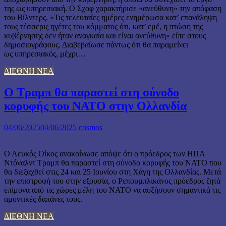
της ως υπηρεσιακή. Ο Σχοφ χαρακτήρισε «ανεύθυνη» την απόφαση
του Βίλντερς. «Τις τελευταίες ημέρες ενημέρωσα κατ’ επανάληψη
τους τέσσερις ηγέτες του κόμματος ότι, κατ’ εμέ, η πτώση της
κυβέρνησης δεν ήταν αναγκαία και είναι ανεύθυνη» είπε στους
δημοσιογράφους. Διαβεβαίωσε πάντως ότι θα παραμείνει
ως υπηρεσιακός, μέχρι…
ΔΙΕΘΝΗ ΝΕΑ
Ο Τραμπ θα παραστεί στη σύνοδο
κορυφής του ΝΑΤΟ στην Ολλανδία
04/06/2025
04/06/2025
cosmos
Ο Λευκός Οίκος ανακοίνωσε απόψε ότι ο πρόεδρος των ΗΠΑ
Ντόναλντ Τραμπ θα παραστεί στη σύνοδο κορυφής του ΝΑΤΟ που
θα διεξαχθεί στις 24 και 25 Ιουνίου στη Χάγη της Ολλανδίας. Μετά
την επιστροφή του στην εξουσία, ο Ρεπουμπλικάνος πρόεδρος ζητά
επίμονα από τις χώρες μέλη του ΝΑΤΟ να αυξήσουν σημαντικά τις
αμυντικές δαπάνες τους.
ΔΙΕΘΝΗ ΝΕΑ