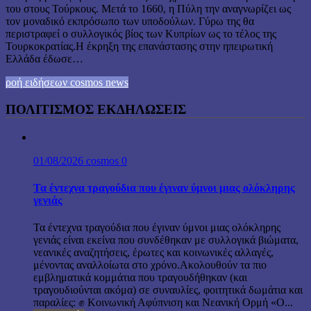
του στους Τούρκους. Μετά το 1660, η Πύλη την αναγνωρίζει ως
τον μοναδικό εκπρόσωπο των υποδούλων. Γύρω της θα
περιστραφεί ο συλλογικός βίος των Κυπρίων ως το τέλος της
Τουρκοκρατίας.Η έκρηξη της επανάστασης στην ηπειρωτική
Ελλάδα έδωσε…
ροή ειδήσεων cosmos news
ΠΟΛΙΤΙΣΜΟΣ ΕΚΔΗΛΩΣΕΙΣ
01/08/2026
cosmos
0
Τα έντεχνα τραγούδια που έγιναν ύμνοι μιας ολόκληρης
γενιάς
Τα έντεχνα τραγούδια που έγιναν ύμνοι μιας ολόκληρης
γενιάς είναι εκείνα που συνδέθηκαν με συλλογικά βιώματα,
νεανικές αναζητήσεις, έρωτες και κοινωνικές αλλαγές,
μένοντας αναλλοίωτα στο χρόνο.Ακολουθούν τα πιο
εμβληματικά κομμάτια που τραγουδήθηκαν (και
τραγουδιούνται ακόμα) σε συναυλίες, φοιτητικά δωμάτια και
παραλίες: ✊ Κοινωνική Αφύπνιση και Νεανική Ορμή «Ο...