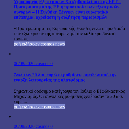
Υφυπουργός Εξωτερικών Χατζηβασιλείου στην ΕΡΤ –
Προτεραιότητα της ΕΕ η προστασία των εξωτερικών
συνόρων – Η Συνθήκη Σένγκεν είναι ευρωπαϊκό
επίτευγμα, αχρείαστη η συζήτηση περιορισμών
«Προτεραιότητα της Ευρωπαϊκής Ένωσης είναι η προστασία
των εξωτερικών της συνόρων, με τον καλύτερο δυνατό
τρόπο»,...
ροή ειδήσεων cosmos news
06/08/2026
cosmos
0
Άνω των 20 δισ. ευρώ οι ρυθμίσεις οφειλών από την
έναρξη λειτουργίας της πλατφόρμας
Σημαντικό ορόσημο κατέγραψε τον Ιούλιο ο Εξωδικαστικός
Μηχανισμός. Οι συνολικές ρυθμίσεις ξεπέρασαν τα 20 δισ.
ευρώ...
ροή ειδήσεων cosmos news
06/08/2026
cosmos
0