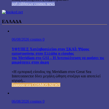
ροή ειδήσεων cosmos news
ΕΛΛΑΔΑ
06/08/2026
cosmos
0
ΥΦΥΠΕΞ Χατζηβασιλείου στον ΣΚΑΪ: Ψήφος
εμπιστοσύνης στην Ελλάδα η είσοδος
της Meridiam στο GSI – Η Αντιπολίτευση να αφήσει τις
μικρότητες στην άκρη
«Η εμπορική είσοδος της Meridiam στον Great Sea
Interconnector δίνει μεγάλη ώθηση στοέργο και αποτελεί
ισχυρή...
διαφορα νεα COSMOS NEWS
06/08/2026
cosmos
0