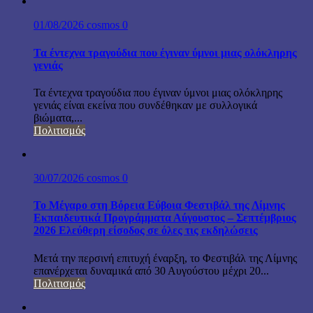
01/08/2026
cosmos
0
Τα έντεχνα τραγούδια που έγιναν ύμνοι μιας ολόκληρης
γενιάς
Τα έντεχνα τραγούδια που έγιναν ύμνοι μιας ολόκληρης
γενιάς είναι εκείνα που συνδέθηκαν με συλλογικά
βιώματα,...
Πολιτισμός
30/07/2026
cosmos
0
Το Μέγαρο στη Βόρεια Εύβοια Φεστιβάλ της Λίμνης
Εκπαιδευτικά Προγράμματα Αύγουστος – Σεπτέμβριος
2026 Ελεύθερη είσοδος σε όλες τις εκδηλώσεις
Μετά την περσινή επιτυχή έναρξη, το Φεστιβάλ της Λίμνης
επανέρχεται δυναμικά από 30 Αυγούστου μέχρι 20...
Πολιτισμός