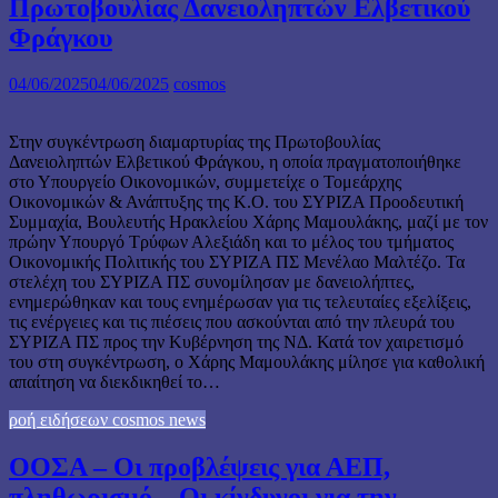
Πρωτοβουλίας Δανειοληπτών Ελβετικού
Φράγκου
04/06/2025
04/06/2025
cosmos
Στην συγκέντρωση διαμαρτυρίας της Πρωτοβουλίας
Δανειοληπτών Ελβετικού Φράγκου, η οποία πραγματοποιήθηκε
στο Υπουργείο Οικονομικών, συμμετείχε ο Τομεάρχης
Οικονομικών & Ανάπτυξης της Κ.Ο. του ΣΥΡΙΖΑ Προοδευτική
Συμμαχία, Βουλευτής Ηρακλείου Χάρης Μαμουλάκης, μαζί με τον
πρώην Υπουργό Τρύφων Αλεξιάδη και το μέλος του τμήματος
Οικονομικής Πολιτικής του ΣΥΡΙΖΑ ΠΣ Μενέλαο Μαλτέζο. Τα
στελέχη του ΣΥΡΙΖΑ ΠΣ συνομίλησαν με δανειολήπτες,
ενημερώθηκαν και τους ενημέρωσαν για τις τελευταίες εξελίξεις,
τις ενέργειες και τις πιέσεις που ασκούνται από την πλευρά του
ΣΥΡΙΖΑ ΠΣ προς την Κυβέρνηση της ΝΔ. Κατά τον χαιρετισμό
του στη συγκέντρωση, ο Χάρης Μαμουλάκης μίλησε για καθολική
απαίτηση να διεκδικηθεί το…
ροή ειδήσεων cosmos news
ΟΟΣΑ – Οι προβλέψεις για ΑΕΠ,
πληθωρισμό – Οι κίνδυνοι για την