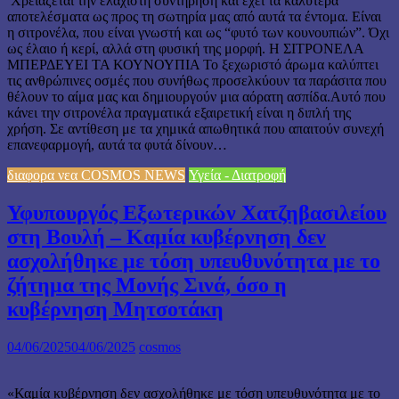
Χρειάζεται την ελάχιστη συντήρηση και έχει τα καλύτερα
αποτελέσματα ως προς τη σωτηρία μας από αυτά τα έντομα. Είναι
η σιτρονέλα, που είναι γνωστή και ως “φυτό των κουνουπιών”. Όχι
ως έλαιο ή κερί, αλλά στη φυσική της μορφή. Η ΣΙΤΡΟΝΕΛΑ
ΜΠΕΡΔΕΥΕΙ ΤΑ ΚΟΥΝΟΥΠΙΑ Το ξεχωριστό άρωμα καλύπτει
τις ανθρώπινες οσμές που συνήθως προσελκύουν τα παράσιτα που
θέλουν το αίμα μας και δημιουργούν μια αόρατη ασπίδα.Αυτό που
κάνει την σιτρονέλα πραγματικά εξαιρετική είναι η διπλή της
χρήση. Σε αντίθεση με τα χημικά απωθητικά που απαιτούν συνεχή
επανεφαρμογή, αυτά τα φυτά δίνουν…
διαφορα νεα COSMOS NEWS
Υγεία - Διατροφή
Υφυπουργός Εξωτερικών Χατζηβασιλείου
στη Βουλή – Καμία κυβέρνηση δεν
ασχολήθηκε με τόση υπευθυνότητα με το
ζήτημα της Μονής Σινά, όσο η
κυβέρνηση Μητσοτάκη
04/06/2025
04/06/2025
cosmos
«Καμία κυβέρνηση δεν ασχολήθηκε με τόση υπευθυνότητα με το