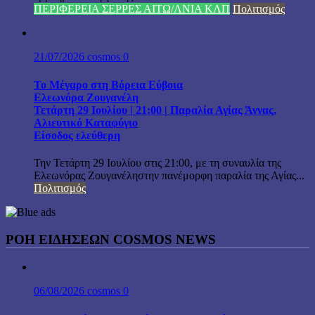
ΠΕΡΙΦΕΡΕΙΑ ΣΕΡΡΕΣ ΑΙΤΩ/ΛΝΙΑ ΚΛΠ
Πολιτισμός
21/07/2026
cosmos
0
Το Μέγαρο στη Βόρεια Εύβοια
Ελεωνόρα Ζουγανέλη
Τετάρτη 29 Ιουλίου | 21:00 | Παραλία Αγίας Άννας,
Αλιευτικό Καταφύγιο
Είσοδος ελεύθερη
Την Τετάρτη 29 Ιουλίου στις 21:00, με τη συναυλία της
Ελεωνόρας Ζουγανέληστην πανέμορφη παραλία της Αγίας...
Πολιτισμός
ΡΟΗ ΕΙΔΗΣΕΩΝ COSMOS NEWS
06/08/2026
cosmos
0