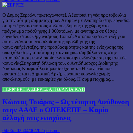
Ο Δήμος Σερρών, πρωταγωνιστεί. Αξιοποιεί τη νέα πρωτοβουλία
για τηνισότιμη συμμετοχή των Ατόμων με Αναπηρία στην εργασία,
συμμετέχονταςαπό τους πρώτους δήμους της χώρας στο
πρόγραμμα πρόσληψης 1.000ατόμων με αναπηρία σε θέσεις
εργασίες στους Οργανισμούς ΤοπικήςΑυτοδιοίκησης.Η ενέργεια
αυτή εντάσσεται στο πλαίσιο της προώθησης της
κοινωνικήςένταξης, της προσβασιμότητας και της ενίσχυσης της
απασχόλησης για ταάτομα με αναπηρία, συμβάλλοντας στην
καταπολέμηση των διακρίσεων καιστην ενδυνάμωση της τοπικής
κοινωνίαςΣε γραπτή δήλωσή του, ο Αντιδήμαρχος Διοίκησης
Νικόλαος Κουφοτόληςδήλωσε σχετικά: «Η κοινωνία που
οραματίζεται η Δημοτική Αρχή, είναιμια κοινωνία χωρίς
αποκλεισμούς, με ευκαιρίες για όλους. Η συμμετοχήμας…
ΠΕΡΙΦΕΡΕΙΑ ΣΕΡΡΕΣ ΑΙΤΩ/ΛΝΙΑ ΚΛΠ
Κώστας Τσιάρας – Ως τέταρτη Διεύθυνση
στην ΑΑΔΕ ο ΟΠΕΚΕΠΕ – Καμία
αλλαγή στις ενισχύσεις
04/06/2025
04/06/2025
cosmos