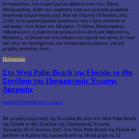
θεατρικότητα, ένα όνομα έρχεται αβίαστα στον νου: Πάνος
Μουζουράκης. Κάθε του εμφάνιση είναι μια εμπειρία μοναδική –
γιορτή και εξομολόγηση μαζί. Και την Πέμπτη 19 Ιουνίου, στις
21:00, η πιο μαγική βραδιά ξεκινά εκεί που ο ήχος συναντά το
καλοκαίρι: στον Κήπο του Μεγάρου. Ο Πάνος Μουζουράκης…
«Μεγαλώνει», η μπάντα του μεγαλώνει κι αυτή και παίρνουν τις
θάλασσες, τα βουνά και τους κήπους και έρχεται και φέτος σε έναν
από τους πιο αγαπημένους του συναυλιακούς χώρους για μια
μεγάλη συναυλία, όπου…
Πολιτισμός
Στο West Palm Beach της Florida το 49ο
Συνέδριο της Παγκρητικής Ένωσης
Αμερικής
04/06/2025
04/06/2025
cosmos
Με μεγάλη συμμετοχή της Νεολαίας θα γίνει στο West Palm Beach
της Florida το 49ο Συνέδριο της Παγκρητικής Ένωσης
Αμερικής 18-22 Ιουνίου 2025. Στο West Palm Beach της Florida θα
βρεθούν οι Κρήτες της Αμερικής από τις 18 και μέχρι τις 22