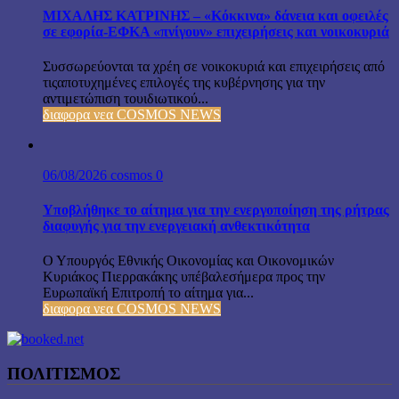
ΜΙΧΑΛΗΣ ΚΑΤΡΙΝΗΣ – «Κόκκινα» δάνεια και οφειλές
σε εφορία-ΕΦΚΑ «πνίγουν» επιχειρήσεις και νοικοκυριά
Συσσωρεύονται τα χρέη σε νοικοκυριά και επιχειρήσεις από
τιςαποτυχημένες επιλογές της κυβέρνησης για την
αντιμετώπιση τουιδιωτικού...
διαφορα νεα COSMOS NEWS
06/08/2026
cosmos
0
Υποβλήθηκε το αίτημα για την ενεργοποίηση της ρήτρας
διαφυγής για την ενεργειακή ανθεκτικότητα
Ο Υπουργός Εθνικής Οικονομίας και Οικονομικών
Κυριάκος Πιερρακάκης υπέβαλεσήμερα προς την
Ευρωπαϊκή Επιτροπή το αίτημα για...
διαφορα νεα COSMOS NEWS
ΠΟΛΙΤΙΣΜΟΣ