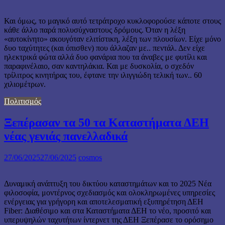
Και όμως, το μαγικό αυτό τετράτροχο κυκλοφορούσε κάποτε στους
κάθε άλλο παρά πολυσύχναστους δρόμους. Όταν η λέξη
«αυτοκίνητο» ακουγόταν ελιτίστικη, λέξη των πλουσίων. Είχε μόνο
δυο ταχύτητες (και όπισθεν) που άλλαζαν με.. πεντάλ. Δεν είχε
ηλεκτρικά φώτα αλλά δυο φανάρια που τα άναβες με φυτίλι και
παραφινέλαιο, σαν καντηλάκια. Και με δυσκολία, ο σχεδόν
τρίλιτρος κινητήρας του, έφτανε την ιλιγγιώδη τελική των.. 60
χιλιομέτρων.
Πολιτισμός
Ξεπέρασαν τα 50 τα Καταστήματα ΔΕΗ
νέας γενιάς πανελλαδικά
27/06/2025
27/06/2025
cosmos
Δυναμική ανάπτυξη του δικτύου καταστημάτων και το 2025 Νέα
φιλοσοφία, μοντέρνος σχεδιασμός και ολοκληρωμένες υπηρεσίες
ενέργειας για γρήγορη και αποτελεσματική εξυπηρέτηση ΔΕΗ
Fiber: Διαθέσιμο και στα Καταστήματα ΔΕΗ το νέο, προσιτό και
υπερυψηλών ταχυτήτων ίντερνετ της ΔΕΗ Ξεπέρασε το ορόσημο