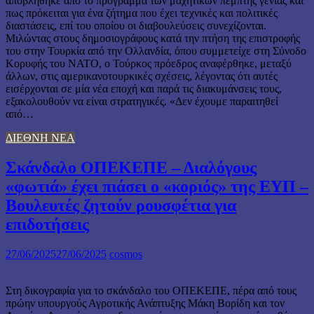
αποβλήθηκε από το πρόγραμμα των μαχητικών πέμπτης γενιάς και
πως πρόκειται για ένα ζήτημα που έχει τεχνικές και πολιτικές
διαστάσεις, επί του οποίου οι διαβουλεύσεις συνεχίζονται.
Μιλώντας στους δημοσιογράφους κατά την πτήση της επιστροφής
του στην Τουρκία από την Ολλανδία, όπου συμμετείχε στη Σύνοδο
Κορυφής του ΝΑΤΟ, ο Τούρκος πρόεδρος αναφέρθηκε, μεταξύ
άλλων, στις αμερικανοτουρκικές σχέσεις, λέγοντας ότι αυτές
εισέρχονται σε μία νέα εποχή και παρά τις διακυμάνσεις τους,
εξακολουθούν να είναι στρατηγικές. «Δεν έχουμε παραιτηθεί
από…
ΔΙΕΘΝΗ ΝΕΑ
Σκάνδαλο ΟΠΕΚΕΠΕ – Διαλόγους
«φωτιά» έχει πιάσει ο «κοριός» της ΕΥΠ –
Βουλευτές ζητούν ρουσφέτια για
επιδοτήσεις
27/06/2025
27/06/2025
cosmos
Στη δικογραφία για το σκάνδαλο του ΟΠΕΚΕΠΕ, πέρα από τους
πρώην υπουργούς Αγροτικής Ανάπτυξης Μάκη Βορίδη και τον