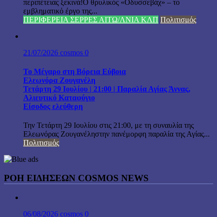
περιπέτειας ξεκινά!Ο θρυλικός «Οδυσσεβάχ» – το
εμβληματικό έργο της...
ΠΕΡΙΦΕΡΕΙΑ ΣΕΡΡΕΣ ΑΙΤΩ/ΛΝΙΑ ΚΛΠ
Πολιτισμός
21/07/2026
cosmos
0
Το Μέγαρο στη Βόρεια Εύβοια
Ελεωνόρα Ζουγανέλη
Τετάρτη 29 Ιουλίου | 21:00 | Παραλία Αγίας Άννας,
Αλιευτικό Καταφύγιο
Είσοδος ελεύθερη
Την Τετάρτη 29 Ιουλίου στις 21:00, με τη συναυλία της
Ελεωνόρας Ζουγανέληστην πανέμορφη παραλία της Αγίας...
Πολιτισμός
ΡΟΗ ΕΙΔΗΣΕΩΝ COSMOS NEWS
06/08/2026
cosmos
0