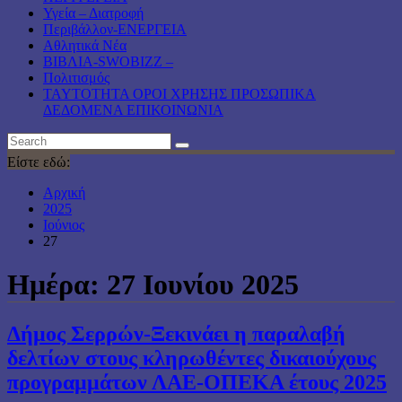
Υγεία – Διατροφή
Περιβάλλον-ΕΝΕΡΓΕΙΑ
Αθλητικά Νέα
ΒΙΒΛΙΑ-SWOBIZZ –
Πολιτισμός
TAYTOTHTA ΟΡΟΙ ΧΡΗΣΗΣ ΠΡΟΣΩΠΙΚΑ
ΔΕΔΟΜΕΝΑ ΕΠΙΚΟΙΝΩΝΙΑ
Είστε εδώ:
Αρχική
2025
Ιούνιος
27
Ημέρα:
27 Ιουνίου 2025
Δήμος Σερρών-Ξεκινάει η παραλαβή
δελτίων στους κληρωθέντες δικαιούχους
προγραμμάτων ΛΑΕ-ΟΠΕΚΑ έτους 2025