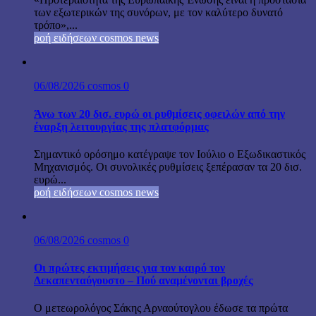
των εξωτερικών της συνόρων, με τον καλύτερο δυνατό
τρόπο»,...
ροή ειδήσεων cosmos news
06/08/2026
cosmos
0
Άνω των 20 δισ. ευρώ οι ρυθμίσεις οφειλών από την
έναρξη λειτουργίας της πλατφόρμας
Σημαντικό ορόσημο κατέγραψε τον Ιούλιο ο Εξωδικαστικός
Μηχανισμός. Οι συνολικές ρυθμίσεις ξεπέρασαν τα 20 δισ.
ευρώ...
ροή ειδήσεων cosmos news
06/08/2026
cosmos
0
Οι πρώτες εκτιμήσεις για τον καιρό τον
Δεκαπενταύγουστο – Πού αναμένονται βροχές
Ο μετεωρολόγος Σάκης Αρναούτογλου έδωσε τα πρώτα