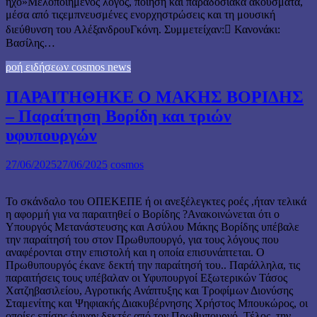
ήχο»Μελοποιημένος λόγος, ποίηση και παραδοσιακά ακούσματα,
μέσα από τιςεμπνευσμένες ενορχηστρώσεις και τη μουσική
διεύθυνση του ΑλέξανδρουΓκόνη. Συμμετείχαν: Κανονάκι:
Βασίλης…
ροή ειδήσεων cosmos news
ΠΑΡΑΙΤΗΘΗΚΕ Ο ΜΑΚΗΣ ΒΟΡΙΔΗΣ
– Παραίτηση Βορίδη και τριών
υφυπουργών
27/06/2025
27/06/2025
cosmos
Το σκάνδαλο του ΟΠΕΚΕΠΕ ή οι ανεξέλεγκτες ροές ,ήταν τελικά
η αφορμή για να παραιτηθεί ο Βορίδης ?Ανακοινώνεται ότι ο
Υπουργός Μετανάστευσης και Ασύλου Μάκης Βορίδης υπέβαλε
την παραίτησή του στον Πρωθυπουργό, για τους λόγους που
αναφέρονται στην επιστολή και η οποία επισυνάπτεται. Ο
Πρωθυπουργός έκανε δεκτή την παραίτησή του.. Παράλληλα, τις
παραιτήσεις τους υπέβαλαν οι Υφυπουργοί Εξωτερικών Τάσος
Χατζηβασιλείου, Αγροτικής Ανάπτυξης και Τροφίμων Διονύσης
Σταμενίτης και Ψηφιακής Διακυβέρνησης Χρήστος Μπουκώρος, οι
οποίες επίσης έγιναν δεκτές από τον Πρωθυπουργό..Τέλος, την