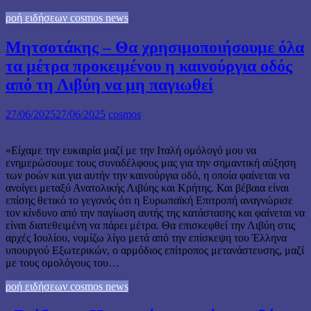
ροή ειδήσεων cosmos news
Μητσοτάκης – Θα χρησιμοποιήσουμε όλα
τα μέτρα προκειμένου η καινούργια οδός
από τη Λιβύη να μη παγιωθεί
27/06/2025
27/06/2025
cosmos
«Είχαμε την ευκαιρία μαζί με την Ιταλή ομόλογό μου να
ενημερώσουμε τους συναδέλφους μας για την σημαντική αύξηση
των ροών και για αυτήν την καινούργια οδό, η οποία φαίνεται να
ανοίγει μεταξύ Ανατολικής Λιβύης και Κρήτης. Και βέβαια είναι
επίσης θετικό το γεγονός ότι η Ευρωπαϊκή Επιτροπή αναγνώρισε
τον κίνδυνο από την παγίωση αυτής της κατάστασης και φαίνεται να
είναι διατεθειμένη να πάρει μέτρα. Θα επισκεφθεί την Λιβύη στις
αρχές Ιουλίου, νομίζω λίγο μετά από την επίσκεψη του Έλληνα
υπουργού Εξωτερικών, ο αρμόδιος επίτροπος μετανάστευσης, μαζί
με τους ομολόγους του…
ροή ειδήσεων cosmos news