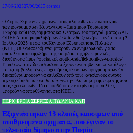
27/06/2025
27/06/2025
cosmos
Ο Δήμος Σερρών ενημερώνει τους κληρωθέντες δικαιούχους
τωνπρογραμμάτων Κοινωνικού – Ιαματικού Τουρισμού,
ΕκδρομικούΠρογράμματος και Θεάτρων του προγράμματος ΛΑΕ-
ΟΠΕΚΑ, ότι ηπαραλαβή των δελτίων θα ξεκινήσει την Τετάρτη 2
Ιουλίου 2025, μέσω τουΚέντρου Εξυπηρέτησης Πολιτών
(ΚΕΠ).Οι ενδιαφερόμενοι μπορούν να ενημερωθούν για τα
αποτελέσματα τηςκλήρωσης και μέσω της ηλεκτρονικής
διεύθυνσης: https://opeka.gr/agrotiki-estia/ilektronikes-ypiresies/
Επιπλέον, στην ίδια ιστοσελίδα έχουν αναρτηθεί και οι κατάλογοι
με τιςσυμβεβλημένες επιχειρήσεις όλων των προγραμμάτων.Οι
δικαιούχοι μπορούν να επιλέξουν από τους καταλόγους αυτούς
τηνεπιχείρηση που επιθυμούν για την υλοποίηση της παροχής που
τους έχεικληρωθεί.Για οποιαδήποτε διευκρίνιση, οι πολίτες
μπορούν να απευθύνονται στα ΚΕΠ…
ΠΕΡΙΦΕΡΕΙΑ ΣΕΡΡΕΣ ΑΙΤΩ/ΛΝΙΑ ΚΛΠ
Εξιχνιάστηκαν 13 κλοπές καυσίμων από
σταθμευμένα οχήματα, που έγιναν το
τελευταίο δίμηνο στην Πιερία