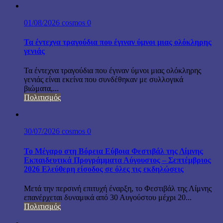
01/08/2026
cosmos
0
Τα έντεχνα τραγούδια που έγιναν ύμνοι μιας ολόκληρης
γενιάς
Τα έντεχνα τραγούδια που έγιναν ύμνοι μιας ολόκληρης
γενιάς είναι εκείνα που συνδέθηκαν με συλλογικά
βιώματα,...
Πολιτισμός
30/07/2026
cosmos
0
Το Μέγαρο στη Βόρεια Εύβοια Φεστιβάλ της Λίμνης
Εκπαιδευτικά Προγράμματα Αύγουστος – Σεπτέμβριος
2026 Ελεύθερη είσοδος σε όλες τις εκδηλώσεις
Μετά την περσινή επιτυχή έναρξη, το Φεστιβάλ της Λίμνης
επανέρχεται δυναμικά από 30 Αυγούστου μέχρι 20...
Πολιτισμός