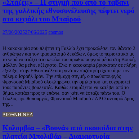
«Στάζει;» – Η στιγμή που από το ταβάνι
της γαλλικής εθνοσυνέλευσης πέφτει νερό
στο κεφάλι του Μπαϊρού
27/06/2025
27/06/2025
cosmos
Η κακοκαιρία που πλήττει τη Γαλλία έχει προκαλέσει τον θάνατο 2
ανθρώπων και τον τραυματισμό δεκάδων, όμως το περιστατικό με
το νερό να στάζει στο κεφάλι του πρωθυπουργού μέσα στη Βουλή,
μάλλον θα μείνει αξέχαστο. Ενώ η κακοκαιρία βρισκόταν σε πλήρη
εξέλιξη, στην Εθνοσυνέλευση γινόταν συζήτηση σχετικά με τον
πόλεμο Ισραήλ-Ιράν. Την επίμαχη στιγμή, ο πρωθυπουργός
Φρανσουά Μπαϊρού ολοκληρώνει την ομιλία του και ευχαριστεί
τους παρόντες βουλευτές. Καθώς ετοιμάζεται να κατέβει από το
βήμα, κοιτάει προς τα επάνω, σαν κάτι να έσταξε πάνω του. Ο
Γάλλος πρωθυπουργός, Φρανσουά Μπαϊρού / AP Ο αντιπρόεδρος
της…
ΔΙΕΘΝΗ ΝΕΑ
Κολομβία – «Βουνά» από σκουπίδια στην
πλατεία Μπολιβάρ – Διαμαρτυρία