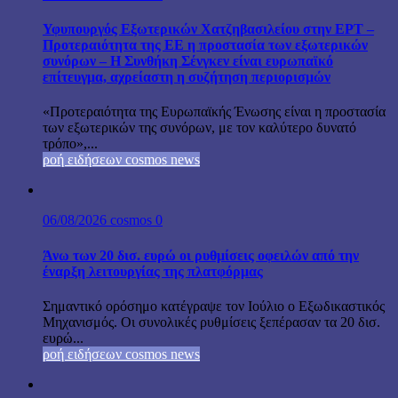
Υφυπουργός Εξωτερικών Χατζηβασιλείου στην ΕΡΤ –
Προτεραιότητα της ΕΕ η προστασία των εξωτερικών
συνόρων – Η Συνθήκη Σένγκεν είναι ευρωπαϊκό
επίτευγμα, αχρείαστη η συζήτηση περιορισμών
«Προτεραιότητα της Ευρωπαϊκής Ένωσης είναι η προστασία
των εξωτερικών της συνόρων, με τον καλύτερο δυνατό
τρόπο»,...
ροή ειδήσεων cosmos news
06/08/2026
cosmos
0
Άνω των 20 δισ. ευρώ οι ρυθμίσεις οφειλών από την
έναρξη λειτουργίας της πλατφόρμας
Σημαντικό ορόσημο κατέγραψε τον Ιούλιο ο Εξωδικαστικός
Μηχανισμός. Οι συνολικές ρυθμίσεις ξεπέρασαν τα 20 δισ.
ευρώ...
ροή ειδήσεων cosmos news