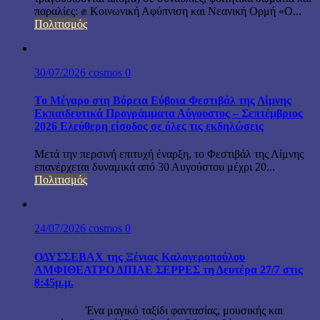
παραλίες: ✊ Κοινωνική Αφύπνιση και Νεανική Ορμή «Ο...
Πολιτισμός
30/07/2026
cosmos
0
Το Μέγαρο στη Βόρεια Εύβοια Φεστιβάλ της Λίμνης
Εκπαιδευτικά Προγράμματα Αύγουστος – Σεπτέμβριος
2026 Ελεύθερη είσοδος σε όλες τις εκδηλώσεις
Μετά την περσινή επιτυχή έναρξη, το Φεστιβάλ της Λίμνης
επανέρχεται δυναμικά από 30 Αυγούστου μέχρι 20...
Πολιτισμός
24/07/2026
cosmos
0
ΟΔΥΣΣΕΒΑΧ της Ξένιας Καλογεροπούλου
ΑΜΦΙΘΕΑΤΡΟ ΔΙΠΑΕ ΣΕΡΡΕΣ τη Δευτέρα 27/7 στις
8:45μ.μ.
Ένα μαγικό ταξίδι φαντασίας, μουσικής και