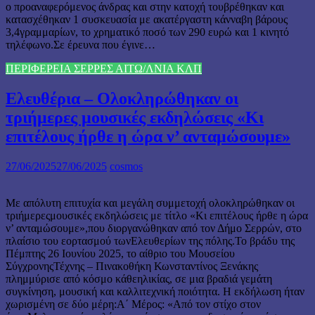
ο προαναφερόμενος άνδρας και στην κατοχή τουβρέθηκαν και
κατασχέθηκαν 1 συσκευασία με ακατέργαστη κάνναβη βάρους
3,4γραμμαρίων, το χρηματικό ποσό των 290 ευρώ και 1 κινητό
τηλέφωνο.Σε έρευνα που έγινε…
ΠΕΡΙΦΕΡΕΙΑ ΣΕΡΡΕΣ ΑΙΤΩ/ΛΝΙΑ ΚΛΠ
Ελευθέρια – Ολοκληρώθηκαν οι
τριήμερες μουσικές εκδηλώσεις «Κι
επιτέλους ήρθε η ώρα ν’ ανταμώσουμε»
27/06/2025
27/06/2025
cosmos
Με απόλυτη επιτυχία και μεγάλη συμμετοχή ολοκληρώθηκαν οι
τριήμερεςμουσικές εκδηλώσεις με τίτλο «Κι επιτέλους ήρθε η ώρα
ν’ ανταμώσουμε»,που διοργανώθηκαν από τον Δήμο Σερρών, στο
πλαίσιο του εορτασμού τωνΕλευθερίων της πόλης.Το βράδυ της
Πέμπτης 26 Ιουνίου 2025, το αίθριο του Μουσείου
ΣύγχρονηςΤέχνης – Πινακοθήκη Κωνσταντίνος Ξενάκης
πλημμύρισε από κόσμο κάθεηλικίας, σε μια βραδιά γεμάτη
συγκίνηση, μουσική και καλλιτεχνική ποιότητα. Η εκδήλωση ήταν
χωρισμένη σε δύο μέρη:Α΄ Μέρος: «Από τον στίχο στον