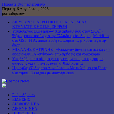
Περάστε στο περιεχόμενο
Πέμπτη, 6 Αυγούστου, 2026
ροή ειδήσεων
ΔΙΕΥΘΥΝΣΗ ΑΓΡΟΤΙΚΗΣ ΟΙΚΟΝΟΜΙΑΣ
ΚΤΗΝΙΑΤΡΙΚΗΣ Π.Ε. ΣΕΡΡΩΝ
Υφυπουργός Εξωτερικών Χατζηβασιλείου στον ΣΚΑΪ -
Ψήφος εμπιστοσύνης στην Ελλάδα η είσοδος της Meridiam
στο GSI - Η Αντιπολίτευση να αφήσει τις μικρότητες στην
άκρη
ΜΙΧΑΛΗΣ ΚΑΤΡΙΝΗΣ - «Κόκκινα» δάνεια και οφειλές σε
εφορία-ΕΦΚΑ «πνίγουν» επιχειρήσεις και νοικοκυριά
Υποβλήθηκε το αίτημα για την ενεργοποίηση της ρήτρας
διαφυγής για την ενεργειακή ανθεκτικότητα
Η μεγάλη έξοδος του Αυγούστου - Με μελτέμια και ζέστη
στα νησιά - Τι ισχύει με απαγορευτικά
Ροή ειδήσεων
ΕΙΔΗΣΕΙΣ
ΔΙΑΦΟΡΑ ΝΕΑ
ΔΙΕΘΝΗ ΝΕΑ
ΠΕΡΙΦΕΡΕΙΑ