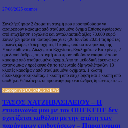
27/06/2025
cosmos
Συνελήφθησαν 2 άτομα τη στιγμή που προσπαθούσαν να
αφαιρέσουν καύσιμα από σταθμευμένο όχημα Επίσης αφαίρεσαν
από επιχείρηση εργαλεία και ανταλλακτικά αξίας 73.000 ευρώ
Συνελήφθησαν επ’ αυτοφώρω χθες (26 Ιουνίου 2025) τις πρώτες
πρωινές ώρες σεπεριοχή της Πιερίας, από αστυνομικούς της
Υποδιεύθυνσης Δίωξης και ΕξιχνίασηςΕγκλημάτων Κατερίνης, 2
ημεδαποί άνδρες, τη στιγμή που προσπαθούσαν νααφαιρέσουν
καύσιμα από σταθμευμένο όχημα.Από τη μεθοδική έρευνα των
αστυνομικών προέκυψε ότι το τελευταίο δίμηνοδιέπραξαν 13
κλοπές καυσίμων από σταθμευμένα οχήματα, 1 κλοπή
δίκυκληςμοτοσικλέτας, 1 κλοπή από επιχείρηση και 1 κλοπή από
αποθήκη.Ειδικότερα, οι προαναφερόμενοι άνδρες δρώντας είτε…
διαφορα νεα COSMOS NEWS
ΤΑΣΟΣ ΧΑΤΖΗΒΑΣΙΛΕΙΟΥ – Η
επικοινωνία μου με τον ΟΠΕΚΕΠΕ δεν
σχετίζεται καθόλου με την απάτη των
παράνομων επιδοτήσεων – Παραιτούμαι