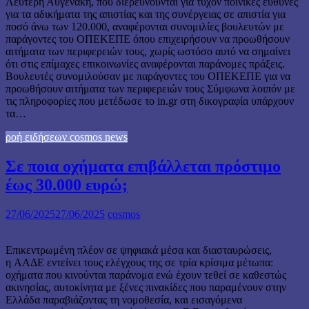
Λευτέρη Αυγενάκη, που διερευνούνται για τυχόν ποινικές ευθύνες
για τα αδικήματα της απιστίας και της συνέργειας σε απιστία για
ποσό άνω των 120.000, αναφέρονται συνομιλίες βουλευτών με
παράγοντες του ΟΠΕΚΕΠΕ όπου επιχειρήσουν να προωθήσουν
αιτήματα των περιφερειών τους, χωρίς ωστόσο αυτό να σημαίνει
ότι στις επίμαχες επικοινωνίες αναφέρονται παράνομες πράξεις.
Βουλευτές συνομιλούσαν με παράγοντες του ΟΠΕΚΕΠΕ για να
προωθήσουν αιτήματα των περιφερειών τους Σύμφωνα λοιπόν με
τις πληροφορίες που μετέδωσε το in.gr στη δικογραφία υπάρχουν
τα…
ροή ειδήσεων cosmos news
Σε ποια οχήματα επιβάλλεται πρόστιμο
έως 30.000 ευρώ;
27/06/2025
27/06/2025
cosmos
Επικεντρωμένη πλέον σε ψηφιακά μέσα και διασταυρώσεις,
η ΑΑΔΕ εντείνει τους ελέγχους της σε τρία κρίσιμα μέτωπα:
οχήματα που κινούνται παράνομα ενώ έχουν τεθεί σε καθεστώς
ακινησίας, αυτοκίνητα με ξένες πινακίδες που παραμένουν στην
Ελλάδα παραβιάζοντας τη νομοθεσία, και εισαγόμενα