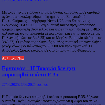
27/06/2025
27/06/2025
cosmos
Με ακόμη ένα μετάλλιο για την Ελλάδα, και μάλιστα σε ομαδικό
αγώνισμα, ολοκληρώθηκε η 1η ημέρα του Ευρωπαϊκού
Πρωταθλήματος κολύμβησης Νέων Κ23, στο Σαμορίν της
Σλοβακίας. Η 4Χ100μ. μικτή ομαδική mixed πραγματοποίησε
τρομερή εμφάνιση στον τελικό και πήρε την τρίτη θέση με 3:48.54,
παλεύοντας ως τα τελευταία μέτρα ακόμη και για το χρυσό με την
Πολωνία (πρώτη σε 3:48.25) και τη Μεγάλη Βρετανία (δεύτερη σε
3:48.27). Ο χρόνος της ελληνικής ομάδας αποτελεί και πανελλήνιο
ρεκόρ νέων, βελτιώνοντας το 3:52.00 του προκριματικού. Ο
Απόστολος Σίσκος κολύμπησε στο ύπτιο αντί του Φίλιππου…
Αθλητικά Νέα
Ερντογάν – H Τουρκία δεν έχει
παραιτηθεί από τα F-35
27/06/2025
27/06/2025
cosmos
H Τουρκία δεν έχει παραιτηθεί από τα αεροσκάφη F-35, δήλωσε
ο Ρετζέπ Ταγίπ Ερντογάν, υποστηρίζοντας ότι η χώρα του άδικα