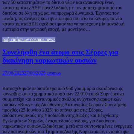
των 50 καταστημάτων το δίκτυο νέων και ανακαινισμένων
καταστημάτων ΔΕΗ πανελλαδικά, με τον μετασχηματισμό του
δικτύου σε όλη τη χώρα, να προχωρά δυναμικά. Έχοντας τον
πελάτη, τις ανάγκες και την εμπειρία του στο επίκεντρο, τα νέα
καταστήματα ΔΕΗ σχεδιάστηκαν για να παρέχουν μία μοναδική
εμπειρία στην ψηφιακή εποχή, με μοντέρνο…
ροή ειδήσεων cosmos news
Συνελήφθη ένα άτομο στις Σέρρες για
διακίνηση ναρκωτικών ουσιών
27/06/2025
27/06/2025
cosmos
Κατασχέθηκαν περισσότερα από 950 γραμμάρια ακατέργαστης
κάνναβης και το χρηματικό ποσό των 22.910 ευρώ Στην έρευνα
συμμετείχε και ο αστυνομικός σκύλος ανίχνευσηςναρκωτικών
ουσιών «Roxy» της Διεύθυνσης Αστυνομίας Σερρών Συνελήφθη
προχθές (25 Ιουνίου 2025) το απόγευμα στις Σέρρες,
απόαστυνομικούς της Υποδιεύθυνσης Δίωξης και Εξιχνίασης
Εγκλημάτων Σερρών, έναςημεδαπός άνδρας, για διακίνηση
ναρκωτικών ουσιών.Ειδικότερα, μετά από συντονισμένες ενέργειες
των αστυνομικών του ΤμήματοςΔίωξης Ναρκωτικών, εντοπίστηκε