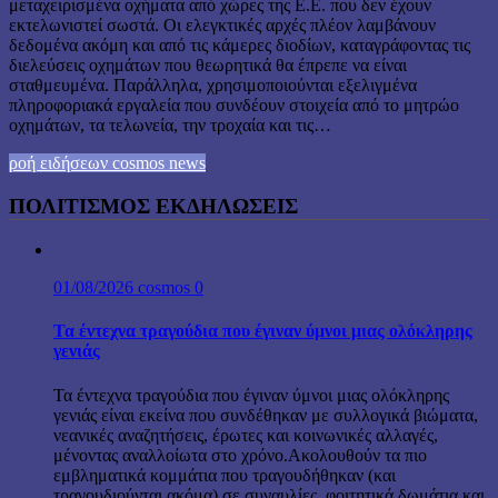
μεταχειρισμένα οχήματα από χώρες της Ε.Ε. που δεν έχουν
εκτελωνιστεί σωστά. Οι ελεγκτικές αρχές πλέον λαμβάνουν
δεδομένα ακόμη και από τις κάμερες διοδίων, καταγράφοντας τις
διελεύσεις οχημάτων που θεωρητικά θα έπρεπε να είναι
σταθμευμένα. Παράλληλα, χρησιμοποιούνται εξελιγμένα
πληροφοριακά εργαλεία που συνδέουν στοιχεία από το μητρώο
οχημάτων, τα τελωνεία, την τροχαία και τις…
ροή ειδήσεων cosmos news
ΠΟΛΙΤΙΣΜΟΣ ΕΚΔΗΛΩΣΕΙΣ
01/08/2026
cosmos
0
Τα έντεχνα τραγούδια που έγιναν ύμνοι μιας ολόκληρης
γενιάς
Τα έντεχνα τραγούδια που έγιναν ύμνοι μιας ολόκληρης
γενιάς είναι εκείνα που συνδέθηκαν με συλλογικά βιώματα,
νεανικές αναζητήσεις, έρωτες και κοινωνικές αλλαγές,
μένοντας αναλλοίωτα στο χρόνο.Ακολουθούν τα πιο
εμβληματικά κομμάτια που τραγουδήθηκαν (και
τραγουδιούνται ακόμα) σε συναυλίες, φοιτητικά δωμάτια και