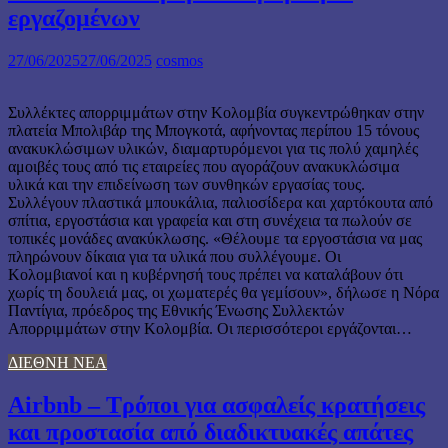
εργαζομένων
27/06/2025
27/06/2025
cosmos
Συλλέκτες απορριμμάτων στην Κολομβία συγκεντρώθηκαν στην
πλατεία Μπολιβάρ της Μπογκοτά, αφήνοντας περίπου 15 τόνους
ανακυκλώσιμων υλικών, διαμαρτυρόμενοι για τις πολύ χαμηλές
αμοιβές τους από τις εταιρείες που αγοράζουν ανακυκλώσιμα
υλικά και την επιδείνωση των συνθηκών εργασίας τους.
Συλλέγουν πλαστικά μπουκάλια, παλιοσίδερα και χαρτόκουτα από
σπίτια, εργοστάσια και γραφεία και στη συνέχεια τα πωλούν σε
τοπικές μονάδες ανακύκλωσης. «Θέλουμε τα εργοστάσια να μας
πληρώνουν δίκαια για τα υλικά που συλλέγουμε. Οι
Κολομβιανοί και η κυβέρνησή τους πρέπει να καταλάβουν ότι
χωρίς τη δουλειά μας, οι χωματερές θα γεμίσουν», δήλωσε η Νόρα
Παντίγια, πρόεδρος της Εθνικής Ένωσης Συλλεκτών
Απορριμμάτων στην Κολομβία. Οι περισσότεροι εργάζονται…
ΔΙΕΘΝΗ ΝΕΑ
Airbnb – Tρόποι για ασφαλείς κρατήσεις
και προστασία από διαδικτυακές απάτες