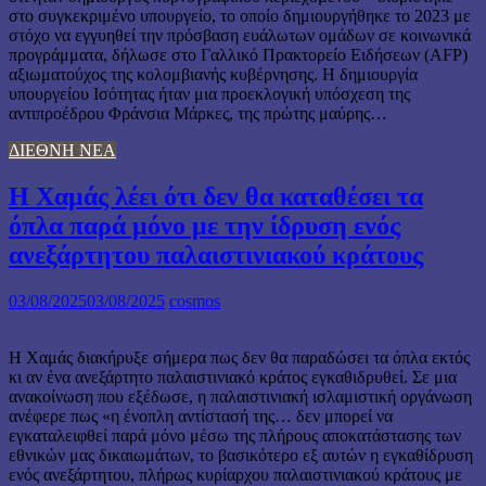
στο συγκεκριμένο υπουργείο, το οποίο δημιουργήθηκε το 2023 με
στόχο να εγγυηθεί την πρόσβαση ευάλωτων ομάδων σε κοινωνικά
προγράμματα, δήλωσε στο Γαλλικό Πρακτορείο Ειδήσεων (AFP)
αξιωματούχος της κολομβιανής κυβέρνησης. Η δημιουργία
υπουργείου Ισότητας ήταν μια προεκλογική υπόσχεση της
αντιπροέδρου Φράνσια Μάρκες, της πρώτης μαύρης…
ΔΙΕΘΝΗ ΝΕΑ
Η Χαμάς λέει ότι δεν θα καταθέσει τα
όπλα παρά μόνο με την ίδρυση ενός
ανεξάρτητου παλαιστινιακού κράτους
03/08/2025
03/08/2025
cosmos
Η Χαμάς διακήρυξε σήμερα πως δεν θα παραδώσει τα όπλα εκτός
κι αν ένα ανεξάρτητο παλαιστινιακό κράτος εγκαθιδρυθεί. Σε μια
ανακοίνωση που εξέδωσε, η παλαιστινιακή ισλαμιστική οργάνωση
ανέφερε πως «η ένοπλη αντίστασή της… δεν μπορεί να
εγκαταλειφθεί παρά μόνο μέσω της πλήρους αποκατάστασης των
εθνικών μας δικαιωμάτων, το βασικότερο εξ αυτών η εγκαθίδρυση
ενός ανεξάρτητου, πλήρως κυρίαρχου παλαιστινιακού κράτους με