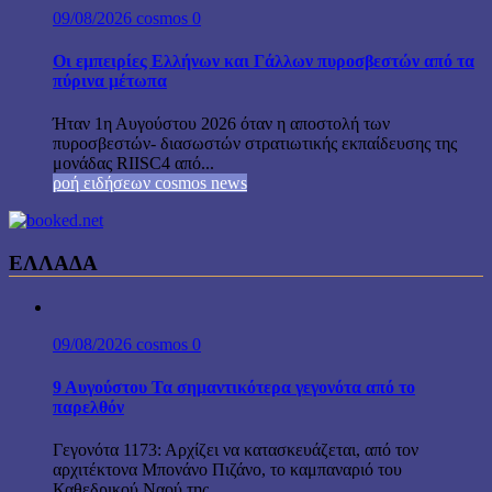
09/08/2026
cosmos
0
Οι εμπειρίες Ελλήνων και Γάλλων πυροσβεστών από τα
πύρινα μέτωπα
Ήταν 1η Αυγούστου 2026 όταν η αποστολή των
πυροσβεστών- διασωστών στρατιωτικής εκπαίδευσης της
μονάδας RIISC4 από...
ροή ειδήσεων cosmos news
ΕΛΛΑΔΑ
09/08/2026
cosmos
0
9 Αυγούστου Τα σημαντικότερα γεγονότα από το
παρελθόν
Γεγονότα 1173: Αρχίζει να κατασκευάζεται, από τον
αρχιτέκτονα Μπονάνο Πιζάνο, το καμπαναριό του
Καθεδρικού Ναού της...