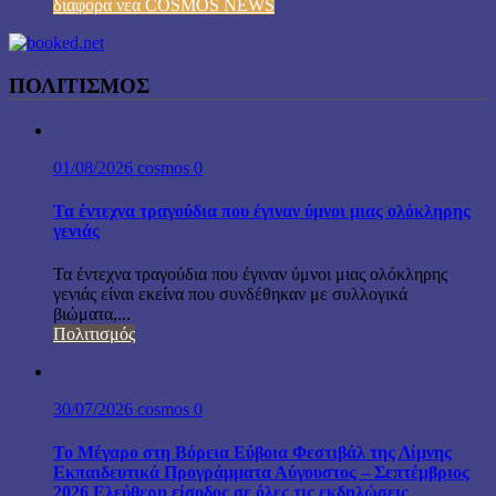
διαφορα νεα COSMOS NEWS
ΠΟΛΙΤΙΣΜΟΣ
01/08/2026
cosmos
0
Τα έντεχνα τραγούδια που έγιναν ύμνοι μιας ολόκληρης
γενιάς
Τα έντεχνα τραγούδια που έγιναν ύμνοι μιας ολόκληρης
γενιάς είναι εκείνα που συνδέθηκαν με συλλογικά
βιώματα,...
Πολιτισμός
30/07/2026
cosmos
0
Το Μέγαρο στη Βόρεια Εύβοια Φεστιβάλ της Λίμνης
Εκπαιδευτικά Προγράμματα Αύγουστος – Σεπτέμβριος
2026 Ελεύθερη είσοδος σε όλες τις εκδηλώσεις