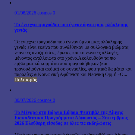
01/08/2026
cosmos
0
Τα έντεχνα τραγούδια που έγιναν ύμνοι μιας ολόκληρης
γενιάς
Τα έντεχνα τραγούδια που έγιναν ύμνοι μιας ολόκληρης
γενιάς είναι εκείνα που συνδέθηκαν με συλλογικά βιώματα,
νεανικές αναζητήσεις, έρωτες και κοινωνικές αλλαγές,
μένοντας αναλλοίωτα στο χρόνο.Ακολουθούν τα πιο
εμβληματικά κομμάτια που τραγουδήθηκαν (και
τραγουδιούνται ακόμα) σε συναυλίες, φοιτητικά δωμάτια και
παραλίες: ✊ Κοινωνική Αφύπνιση και Νεανική Ορμή «Ο...
Πολιτισμός
30/07/2026
cosmos
0
Το Μέγαρο στη Βόρεια Εύβοια Φεστιβάλ της Λίμνης
Εκπαιδευτικά Προγράμματα Αύγουστος – Σεπτέμβριος
2026 Ελεύθερη είσοδος σε όλες τις εκδηλώσεις
Μετά την περσινή επιτυχή έναρξη, το Φεστιβάλ της Λίμνης