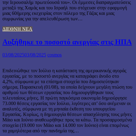
την Ιερουσαλήμ πρωτεύουσά του». Οι έμμεσες διαπραγματεύσεις
μεταξύ της Χαμάς και του Ισραήλ που στόχευαν στην εφαρμογή
μιας 60ήμερης εκεχειρίας στον πόλεμο της Γάζας και μιας
συμφωνίας για την απελευθέρωση των…
ΔΙΕΘΝΗ ΝΕΑ
Αυξήθηκε το ποσοστό ανεργίας στις ΗΠΑ
03/08/2025
03/08/2025
cosmos
Επιδεινώθηκε τον Ιούλιο η κατάσταση της αμερικανικής αγοράς
εργασίας, με το ποσοστό ανεργίας να καταγράφει άνοδο στο
4,2%, σύμφωνα με τα επίσημα στοιχεία που δημοσιεύτηκαν
σήμερα, Παρασκευή (01/08), τα οποία δείχνουν μεγάλη πτώση του
αριθμού των θέσεων εργασίας που δημιουργήθηκαν τους
τελευταίους μήνες. Η πρώτη παγκόσμια οικονομία δημιούργησε
73.000 θέσεις εργασίας τον Ιούλιο, λιγότερες απ’ όσο ανέμεναν οι
αναλυτές, σύμφωνα με τη μηνιαία έκθεση του υπουργείου
Εργασίας. Κυρίως, η δημιουργία θέσεων απασχόλησης τους μήνες
Μάιο και Ιούνιο αναθεωρήθηκε προς τα κάτω. Τα προσαρμοσμένα
στοιχεία (19.000 τον Μάιο και 14.000 τον Ιούνιο) είναι επομένως
τα χαμηλότερα από την πανδημία της…