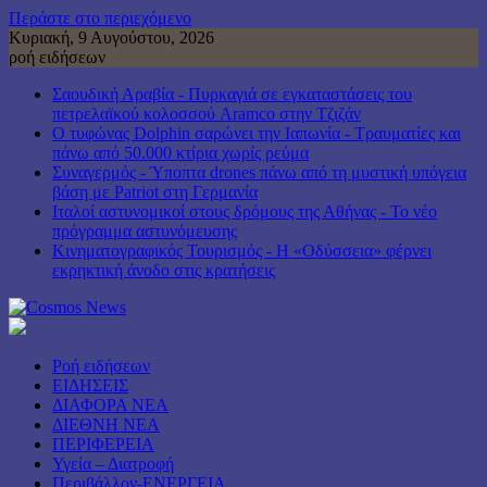
Περάστε στο περιεχόμενο
Κυριακή, 9 Αυγούστου, 2026
ροή ειδήσεων
Σαουδική Αραβία - Πυρκαγιά σε εγκαταστάσεις του
πετρελαϊκού κολοσσού Aramco στην Τζιζάν
Ο τυφώνας Dolphin σαρώνει την Ιαπωνία - Τραυματίες και
πάνω από 50.000 κτίρια χωρίς ρεύμα
Συναγερμός - Ύποπτα drones πάνω από τη μυστική υπόγεια
βάση με Patriot στη Γερμανία
Ιταλοί αστυνομικοί στους δρόμους της Αθήνας - Το νέο
πρόγραμμα αστυνόμευσης
Κινηματογραφικός Τουρισμός - Η «Οδύσσεια» φέρνει
εκρηκτική άνοδο στις κρατήσεις
Ροή ειδήσεων
ΕΙΔΗΣΕΙΣ
ΔΙΑΦΟΡΑ ΝΕΑ
ΔΙΕΘΝΗ ΝΕΑ
ΠΕΡΙΦΕΡΕΙΑ
Υγεία – Διατροφή
Περιβάλλον-ΕΝΕΡΓΕΙΑ