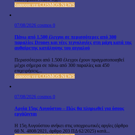
διαφορα νεα COSMOS NEWS
07/08/2026
cosmos
0
Πάνω από 1.500 έλεγχοι σε περισσότερες από 300
παραλίες Drones και νέες τεχνολογίες στη μάχη κατά της
αυθαίρετης κατάληψης του αιγιαλού
Περισσότεροι από 1.500 έλεγχοι έχουν πραγματοποιηθεί
μέχρι σήμερα σε πάνω από 300 παραλίες και 450
επιχειρήσεις...
διαφορα νεα COSMOS NEWS
07/08/2026
cosmos
0
Αργία 15ης Αυγούστου – Πώς θα πληρωθεί για όσους
εργάζονται
Η 15η Αυγούστου ανήκει στις υποχρεωτικές αργίες (άρθρο
60 Ν. 4808/2021, άρθρο 203 ΠΔ 62/2025) κατά...