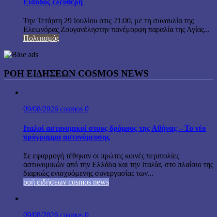
Είσοδος ελεύθερη
Την Τετάρτη 29 Ιουλίου στις 21:00, με τη συναυλία της
Ελεωνόρας Ζουγανέληστην πανέμορφη παραλία της Αγίας...
Πολιτισμός
ΡΟΗ ΕΙΔΗΣΕΩΝ COSMOS NEWS
09/08/2026
cosmos
0
Ιταλοί αστυνομικοί στους δρόμους της Αθήνας – Το νέο
πρόγραμμα αστυνόμευσης
Σε εφαρμογή τέθηκαν οι πρώτες κοινές περιπολίες
αστυνομικών από την Ελλάδα και την Ιταλία, στο πλαίσιο της
διαρκώς ενισχυόμενης συνεργασίας των...
ροή ειδήσεων cosmos news
09/08/2026
cosmos
0