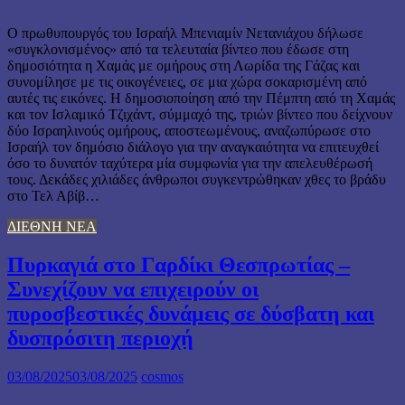
Ο πρωθυπουργός του Ισραήλ Μπενιαμίν Νετανιάχου δήλωσε
«συγκλονισμένος» από τα τελευταία βίντεο που έδωσε στη
δημοσιότητα η Χαμάς με ομήρους στη Λωρίδα της Γάζας και
συνομίλησε με τις οικογένειες, σε μια χώρα σοκαρισμένη από
αυτές τις εικόνες. Η δημοσιοποίηση από την Πέμπτη από τη Χαμάς
και τον Ισλαμικό Τζιχάντ, σύμμαχό της, τριών βίντεο που δείχνουν
δύο Ισραηλινούς ομήρους, αποστεωμένους, αναζωπύρωσε στο
Ισραήλ τον δημόσιο διάλογο για την αναγκαιότητα να επιτευχθεί
όσο το δυνατόν ταχύτερα μία συμφωνία για την απελευθέρωσή
τους. Δεκάδες χιλιάδες άνθρωποι συγκεντρώθηκαν χθες το βράδυ
στο Τελ Αβίβ…
ΔΙΕΘΝΗ ΝΕΑ
Πυρκαγιά στο Γαρδίκι Θεσπρωτίας –
Συνεχίζουν να επιχειρούν οι
πυροσβεστικές δυνάμεις σε δύσβατη και
δυσπρόσιτη περιοχή
03/08/2025
03/08/2025
cosmos