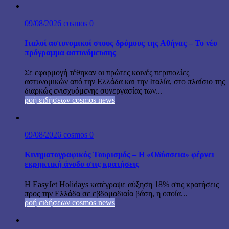
09/08/2026
cosmos
0
Ιταλοί αστυνομικοί στους δρόμους της Αθήνας – Το νέο
πρόγραμμα αστυνόμευσης
Σε εφαρμογή τέθηκαν οι πρώτες κοινές περιπολίες
αστυνομικών από την Ελλάδα και την Ιταλία, στο πλαίσιο της
διαρκώς ενισχυόμενης συνεργασίας των...
ροή ειδήσεων cosmos news
09/08/2026
cosmos
0
Κινηματογραφικός Τουρισμός – Η «Οδύσσεια» φέρνει
εκρηκτική άνοδο στις κρατήσεις
Η EasyJet Holidays κατέγραψε αύξηση 18% στις κρατήσεις
προς την Ελλάδα σε εβδομαδιαία βάση, η οποία...
ροή ειδήσεων cosmos news