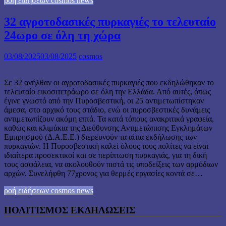
ροή ειδήσεων cosmos news
32 αγροτοδασικές πυρκαγιές το τελευταίο
24ωρο σε όλη τη χώρα
03/08/2025
03/08/2025
cosmos
Σε 32 ανήλθαν οι αγροτοδασικές πυρκαγιές που εκδηλώθηκαν το
τελευταίο εικοσιτετράωρο σε όλη την Ελλάδα. Από αυτές, όπως
έγινε γνωστό από την Πυροσβεστική, οι 25 αντιμετωπίστηκαν
άμεσα, στο αρχικό τους στάδιο, ενώ οι πυροσβεστικές δυνάμεις
αντιμετωπίζουν ακόμη επτά. Τα κατά τόπους ανακριτικά γραφεία,
καθώς και κλιμάκια της Διεύθυνσης Αντιμετώπισης Εγκλημάτων
Εμπρησμού (Δ.Α.Ε.Ε.) διερευνούν τα αίτια εκδήλωσης των
πυρκαγιών. Η Πυροσβεστική καλεί όλους τους πολίτες να είναι
ιδιαίτερα προσεκτικοί και σε περίπτωση πυρκαγιάς, για τη δική
τους ασφάλεια, να ακολουθούν πιστά τις υποδείξεις των αρμόδιων
αρχών. Συνελήφθη 77χρονος για θερμές εργασίες κοντά σε…
ροή ειδήσεων cosmos news
ΠΟΛΙΤΙΣΜΟΣ ΕΚΔΗΛΩΣΕΙΣ