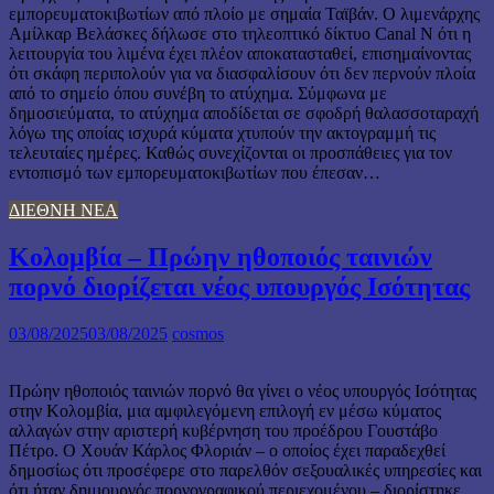
εμπορευματοκιβωτίων από πλοίο με σημαία Ταϊβάν. Ο λιμενάρχης
Αμίλκαρ Βελάσκες δήλωσε στο τηλεοπτικό δίκτυο Canal N ότι η
λειτουργία του λιμένα έχει πλέον αποκατασταθεί, επισημαίνοντας
ότι σκάφη περιπολούν για να διασφαλίσουν ότι δεν περνούν πλοία
από το σημείο όπου συνέβη το ατύχημα. Σύμφωνα με
δημοσιεύματα, το ατύχημα αποδίδεται σε σφοδρή θαλασσοταραχή
λόγω της οποίας ισχυρά κύματα χτυπούν την ακτογραμμή τις
τελευταίες ημέρες. Καθώς συνεχίζονται οι προσπάθειες για τον
εντοπισμό των εμπορευματοκιβωτίων που έπεσαν…
ΔΙΕΘΝΗ ΝΕΑ
Κολομβία – Πρώην ηθοποιός ταινιών
πορνό διορίζεται νέος υπουργός Ισότητας
03/08/2025
03/08/2025
cosmos
Πρώην ηθοποιός ταινιών πορνό θα γίνει ο νέος υπουργός Ισότητας
στην Κολομβία, μια αμφιλεγόμενη επιλογή εν μέσω κύματος
αλλαγών στην αριστερή κυβέρνηση του προέδρου Γουστάβο
Πέτρο. Ο Χουάν Κάρλος Φλοριάν – ο οποίος έχει παραδεχθεί
δημοσίως ότι προσέφερε στο παρελθόν σεξουαλικές υπηρεσίες και
ότι ήταν δημιουργός πορνογραφικού περιεχομένου – διορίστηκε