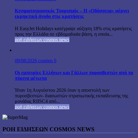
Κινηματογραφικός Τουρισμός – Η «Οδύσσεια» φέρνει
εκρηκτική άνοδο στις κρατήσεις
Η EasyJet Holidays κατέγραψε αύξηση 18% στις κρατήσεις
προς την Ελλάδα σε εβδομαδιαία βάση, η οποία...
ροή ειδήσεων cosmos news
09/08/2026
cosmos
0
Οι εμπειρίες Ελλήνων και Γάλλων πυροσβεστών από τα
πύρινα μέτωπα
Ήταν 1η Αυγούστου 2026 όταν η αποστολή των
πυροσβεστών- διασωστών στρατιωτικής εκπαίδευσης της
μονάδας RIISC4 από...
ροή ειδήσεων cosmos news
ΡΟΉ ΕΙΔΉΣΕΩΝ COSMOS NEWS