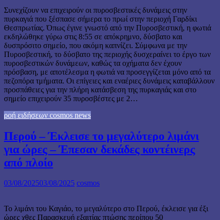
Συνεχίζουν να επιχειρούν οι πυροσβεστικές δυνάμεις στην
πυρκαγιά που ξέσπασε σήμερα το πρωί στην περιοχή Γαρδίκι
Θεσπρωτίας. Όπως έγινε γνωστό από την Πυροσβεστική, η φωτιά
εκδηλώθηκε γύρω στις 8:55 σε απόκρημνο, δύσβατο και
δυσπρόσιτο σημείο, που ακόμη καπνίζει. Σύμφωνα με την
Πυροσβεστική, το δύσβατο της περιοχής δυσχεραίνει το έργο των
πυροσβεστικών δυνάμεων, καθώς τα οχήματα δεν έχουν
πρόσβαση, με αποτέλεσμα η φωτιά να προσεγγίζεται μόνο από τα
πεζοπόρα τμήματα. Οι επίγειες και εναέριες δυνάμεις καταβάλλουν
προσπάθειες για την πλήρη κατάσβεση της πυρκαγιάς και στο
σημείο επιχειρούν 35 πυροσβέστες με 2…
ροή ειδήσεων cosmos news
Περού – Έκλεισε το μεγαλύτερο λιμάνι
για ώρες – Έπεσαν δεκάδες κοντέινερς
από πλοίο
03/08/2025
03/08/2025
cosmos
Το λιμάνι του Καγιάο, το μεγαλύτερο στο Περού, έκλεισε για έξι
ώρες χθες Παρασκευή εξαιτίας πτώσης περίπου 50