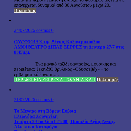
επανέρχεται δυναμικά από 30 Αυγούστου μέχρι 20...
Πολιτισμός
24/07/2026
cosmos
0
ΟΔΥΣΣΕΒΑΧ της Ξένιας Καλογεροπούλου
ΑΜΦΙΘΕΑΤΡΟ ΔΙΠΑΕ ΣΕΡΡΕΣ τη Δευτέρα 27/7 στις
8:45μ.μ.
Ένα μαγικό ταξίδι φαντασίας, μουσικής και
περιπέτειας ξεκινά!Ο θρυλικός «Οδυσσεβάχ» – το
εμβληματικό έργο της...
ΠΕΡΙΦΕΡΕΙΑ ΣΕΡΡΕΣ ΑΙΤΩ/ΛΝΙΑ ΚΛΠ
Πολιτισμός
21/07/2026
cosmos
0
Το Μέγαρο στη Βόρεια Εύβοια
Ελεωνόρα Ζουγανέλη
Τετάρτη 29 Ιουλίου | 21:00 | Παραλία Αγίας Άννας,
Αλιευτικό Καταφύγιο