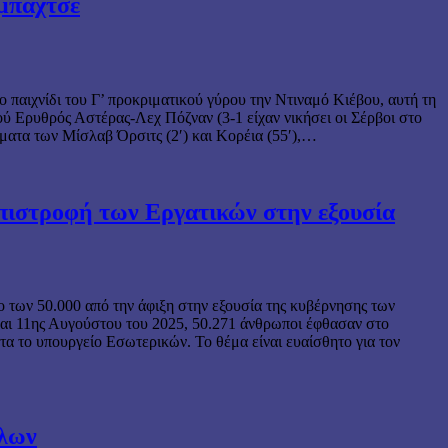
μπαχτσε
 παιχνίδι του Γ’ προκριματικού γύρου την Ντιναμό Κιέβου, αυτή τη
ού Ερυθρός Αστέρας-Λεχ Πόζναν (3-1 είχαν νικήσει οι Σέρβοι στο
ματα των Μίσλαβ Όρσιτς (2′) και Κορέια (55′),…
επιστροφή των Εργατικών στην εξουσία
 των 50.000 από την άφιξη στην εξουσία της κυβέρνησης των
και 11ης Αυγούστου του 2025, 50.271 άνθρωποι έφθασαν στο
α το υπουργείο Εσωτερικών. Το θέμα είναι ευαίσθητο για τον
πλων