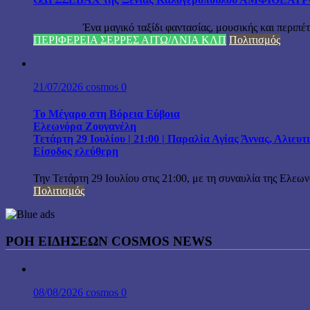
Ένα μαγικό ταξίδι φαντασίας, μουσικής και περιπέτειας
ΠΕΡΙΦΕΡΕΙΑ ΣΕΡΡΕΣ ΑΙΤΩ/ΛΝΙΑ ΚΛΠ
Πολιτισμός
21/07/2026
cosmos
0
Το Μέγαρο στη Βόρεια Εύβοια
Ελεωνόρα Ζουγανέλη
Τετάρτη 29 Ιουλίου | 21:00 | Παραλία Αγίας Άννας, Αλιευ
Είσοδος ελεύθερη
Την Τετάρτη 29 Ιουλίου στις 21:00, με τη συναυλία της Ελεω
Πολιτισμός
ΡΟΗ ΕΙΔΗΣΕΩΝ COSMOS NEWS
08/08/2026
cosmos
0