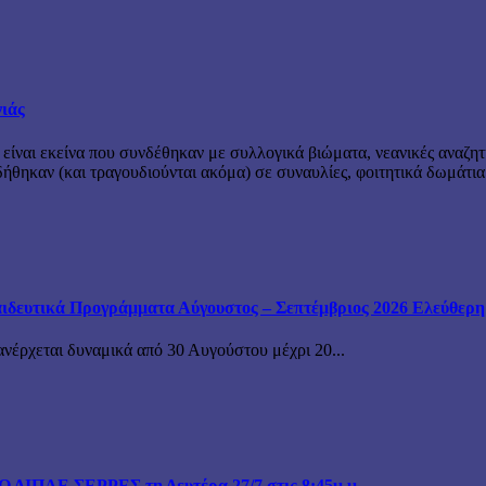
νιάς
 είναι εκείνα που συνδέθηκαν με συλλογικά βιώματα, νεανικές αναζητ
θηκαν (και τραγουδιούνται ακόμα) σε συναυλίες, φοιτητικά δωμάτια
ιδευτικά Προγράμματα Αύγουστος – Σεπτέμβριος 2026 Ελεύθερη ε
ανέρχεται δυναμικά από 30 Αυγούστου μέχρι 20...
ΙΠΑΕ ΣΕΡΡΕΣ τη Δευτέρα 27/7 στις 8:45μ.μ.