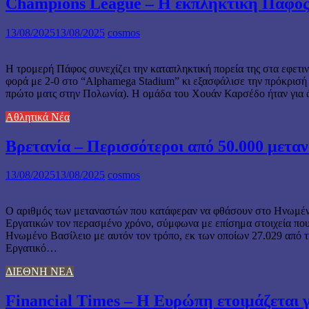
Champions League – Η εκπληκτική Πάφος 
13/08/2025
13/08/2025
cosmos
Η τρομερή Πάφος συνεχίζει την καταπληκτική πορεία της στα εφετιν
φορά με 2-0 στο “Alphamega Stadium” κι εξασφάλισε την πρόκρισή τ
πρώτο ματς στην Πολωνία). Η ομάδα του Χουάν Καρσέδο ήταν για άλ
Αθλητικά Νέα
Βρετανία – Περισσότεροι από 50.000 μετα
13/08/2025
13/08/2025
cosmos
Ο αριθμός των μεταναστών που κατάφεραν να φθάσουν στο Ηνωμένο 
Εργατικών τον περασμένο χρόνο, σύμφωνα με επίσημα στοιχεία που
Ηνωμένο Βασίλειο με αυτόν τον τρόπο, εκ των οποίων 27.029 από τ
Εργατικό…
ΔΙΕΘΝΗ ΝΕΑ
Financial Times – Η Ευρώπη ετοιμάζεται 