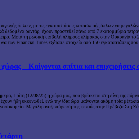
αγωγής όπλων, με τις εγκαταστάσεις κατασκευής όπλων να μεγαλώνου
κά δεδομένα ραντάρ, έχουν προστεθεί πάνω από 7 εκατομμύρια τετ
ιρο. Μετά τη ρωσική εισβολή πλήρους κλίμακας στην Ουκρανία το 20
ευνα των Financial Times εξέτασε στοιχεία από 150 εγκαταστάσεις π
ς χώρας – Καίγονται σπίτια και επιχειρήσει
μερα, Τρίτη (12/08/25) η χώρα μας, που βρίσκεται στη δίνη της πύρι
ς έχουν ήδη εκκενωθεί, ενώ την ίδια ώρα μαίνονται ακόμη τρία μέτω
 νοσοκομείο. Μεγάλη αναζωπύρωση της φωτιάς στην Πρέβεζα Στη Ζάκυν
Τετάρτη