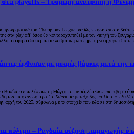
στα playoffs – Τρομερή ανατροπή η Φενέρ
ά προκριματικά του Champions League, καθώς νίκησε και στο δεύτερο
ης στα play off, όπου θα κονταροχτυπηθεί με τον νικητή του ζευγαρι
λη μία φορά σούπερ αποτελεσματική και πήρε τη νίκη χάρις στα τέρ
νάστες έφθασαν με μικρές βάρκες μετά την 
Βασίλειο διαπλέοντας τη Μάγχη με μικρές λέμβους υπερέβη το όριο
 δημοσιεύτηκαν σήμερα. Το διάστημα μεταξύ 5ης Ιουλίου του 2024 
ην αρχή του 2025, σύμφωνα με τα στοιχεία που έδωσε στη δημοσιότητ
για πόλεμο – Ραγδαία αύξηση παραγωγής ό