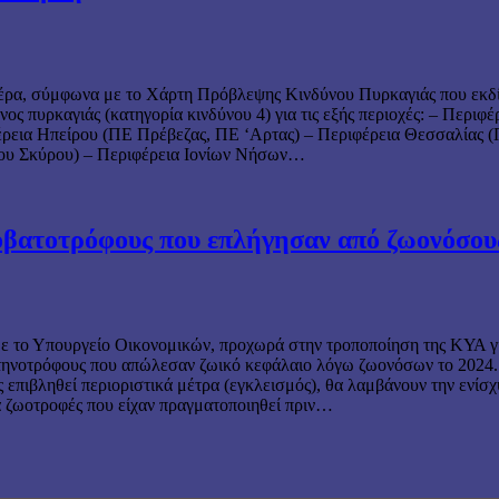
μέρα, σύμφωνα με το Χάρτη Πρόβλεψης Κινδύνου Πυρκαγιάς που εκδίδ
ος πυρκαγιάς (κατηγορία κινδύνου 4) για τις εξής περιοχές: – Περι
έρεια Ηπείρου (ΠΕ Πρέβεζας, ΠΕ ‘Αρτας) – Περιφέρεια Θεσσαλίας 
σου Σκύρου) – Περιφέρεια Ιονίων Νήσων…
ροβατοτρόφους που επλήγησαν από ζωονόσου
με το Υπουργείο Οικονομικών, προχωρά στην τροποποίηση της ΚΥΑ γ
κτηνοτρόφους που απώλεσαν ζωικό κεφάλαιο λόγω ζωονόσων το 2024.
επιβληθεί περιοριστικά μέτρα (εγκλεισμός), θα λαμβάνουν την ενίσχ
α ζωοτροφές που είχαν πραγματοποιηθεί πριν…