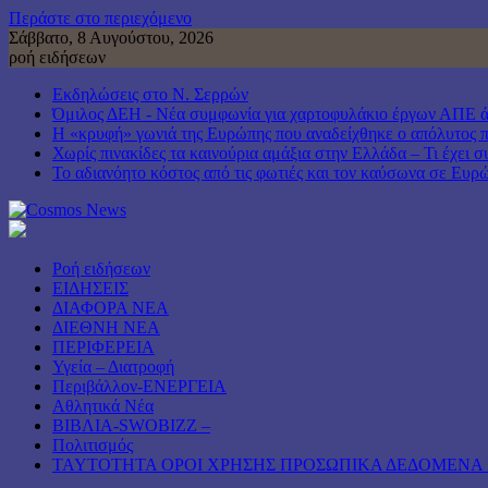
Περάστε στο περιεχόμενο
Σάββατο, 8 Αυγούστου, 2026
ροή ειδήσεων
Εκδηλώσεις στο Ν. Σερρών
Όμιλος ΔΕΗ - Νέα συμφωνία για χαρτοφυλάκιο έργων ΑΠΕ 
Η «κρυφή» γωνιά της Ευρώπης που αναδείχθηκε ο απόλυτος 
Χωρίς πινακίδες τα καινούρια αμάξια στην Ελλάδα – Τι έχει σ
Το αδιανόητο κόστος από τις φωτιές και τον καύσωνα σε Ευρ
Ροή ειδήσεων
ΕΙΔΗΣΕΙΣ
ΔΙΑΦΟΡΑ ΝΕΑ
ΔΙΕΘΝΗ ΝΕΑ
ΠΕΡΙΦΕΡΕΙΑ
Υγεία – Διατροφή
Περιβάλλον-ΕΝΕΡΓΕΙΑ
Αθλητικά Νέα
ΒΙΒΛΙΑ-SWOBIZZ –
Πολιτισμός
TAYTOTHTA ΟΡΟΙ ΧΡΗΣΗΣ ΠΡΟΣΩΠΙΚΑ ΔΕΔΟΜΕΝΑ 