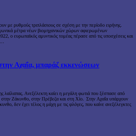
ν με ρυθμούς τριπλάσιους σε σχέση με την περίοδο ειρήνης.
ραγωνικά μέτρα νέων βιομηχανικών χώρων αφιερωμένων
22, ο ευρωπαϊκός αμυντικός τομέας πέρασε από τις υποσχέσεις και
ου…
ς στην Αχαΐα, μπαράζ εκκενώσεων
νης λαίλαπας. Ανεξέλεκτη καίει η μεγάλη φωτιά που ξέσπασε από
πα στην Ζάκυνθο, στην Πρέβεζα και στη Χίο. Στην Αχαΐα υπάρχουν
θο, δεν έχει τέλος η μάχη με τις φλόγες, που καίνε ανεξέλεγκτες