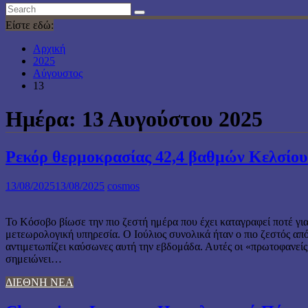
Είστε εδώ:
Αρχική
2025
Αύγουστος
13
Ημέρα:
13 Αυγούστου 2025
Ρεκόρ θερμοκρασίας 42,4 βαθμών Κελσίου
13/08/2025
13/08/2025
cosmos
Το Κόσοβο βίωσε την πιο ζεστή ημέρα που έχει καταγραφεί ποτέ για
μετεωρολογική υπηρεσία. Ο Ιούλιος συνολικά ήταν ο πιο ζεστός απ
αντιμετωπίζει καύσωνες αυτή την εβδομάδα. Αυτές οι «πρωτοφανείς
σημειώνει…
ΔΙΕΘΝΗ ΝΕΑ