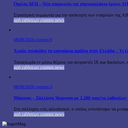
Όμιλος ΔΕΗ – Νέα συμφωνία για χαρτοφυλάκιο έργων Α
Στρατηγική συμφωνία για την απόκτηση των εταιρειών της A
ροή ειδήσεων cosmos news
08/08/2026
cosmos
0
Χωρίς πινακίδες τα καινούρια αμάξια στην Ελλάδα – Τι έχ
Ταλαιπωρία εν μέσω θέρους για αγοραστές ΙΧ και δικύκλων, 
ροή ειδήσεων cosmos news
08/08/2026
cosmos
0
Μύκονος – Σύλληψη 56χρονου με 2.280 πακέτα λαθραίων 
Στη σύλληψη ενός αλλοδαπού, ο οποίος εντοπίστηκε να μεταφέ
ροή ειδήσεων cosmos news