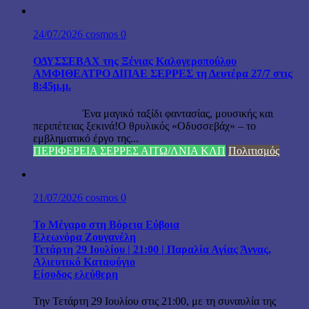
24/07/2026
cosmos
0
ΟΔΥΣΣΕΒΑΧ της Ξένιας Καλογεροπούλου
ΑΜΦΙΘΕΑΤΡΟ ΔΙΠΑΕ ΣΕΡΡΕΣ τη Δευτέρα 27/7 στις
8:45μ.μ.
Ένα μαγικό ταξίδι φαντασίας, μουσικής και
περιπέτειας ξεκινά!Ο θρυλικός «Οδυσσεβάχ» – το
εμβληματικό έργο της...
ΠΕΡΙΦΕΡΕΙΑ ΣΕΡΡΕΣ ΑΙΤΩ/ΛΝΙΑ ΚΛΠ
Πολιτισμός
21/07/2026
cosmos
0
Το Μέγαρο στη Βόρεια Εύβοια
Ελεωνόρα Ζουγανέλη
Τετάρτη 29 Ιουλίου | 21:00 | Παραλία Αγίας Άννας,
Αλιευτικό Καταφύγιο
Είσοδος ελεύθερη
Την Τετάρτη 29 Ιουλίου στις 21:00, με τη συναυλία της