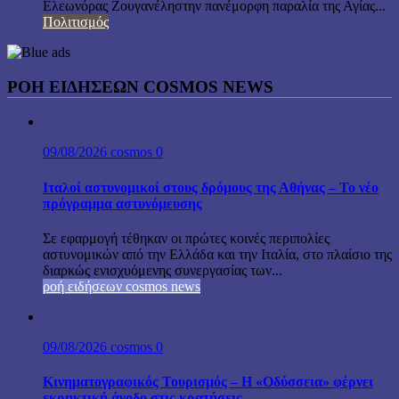
Ελεωνόρας Ζουγανέληστην πανέμορφη παραλία της Αγίας...
Πολιτισμός
ΡΟΗ ΕΙΔΗΣΕΩΝ COSMOS NEWS
09/08/2026
cosmos
0
Ιταλοί αστυνομικοί στους δρόμους της Αθήνας – Το νέο
πρόγραμμα αστυνόμευσης
Σε εφαρμογή τέθηκαν οι πρώτες κοινές περιπολίες
αστυνομικών από την Ελλάδα και την Ιταλία, στο πλαίσιο της
διαρκώς ενισχυόμενης συνεργασίας των...
ροή ειδήσεων cosmos news
09/08/2026
cosmos
0
Κινηματογραφικός Τουρισμός – Η «Οδύσσεια» φέρνει
εκρηκτική άνοδο στις κρατήσεις