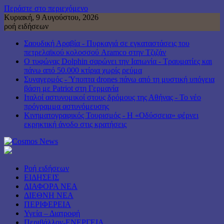
Περάστε στο περιεχόμενο
Κυριακή, 9 Αυγούστου, 2026
ροή ειδήσεων
Σαουδική Αραβία - Πυρκαγιά σε εγκαταστάσεις του
πετρελαϊκού κολοσσού Aramco στην Τζιζάν
Ο τυφώνας Dolphin σαρώνει την Ιαπωνία - Τραυματίες και
πάνω από 50.000 κτίρια χωρίς ρεύμα
Συναγερμός - Ύποπτα drones πάνω από τη μυστική υπόγεια
βάση με Patriot στη Γερμανία
Ιταλοί αστυνομικοί στους δρόμους της Αθήνας - Το νέο
πρόγραμμα αστυνόμευσης
Κινηματογραφικός Τουρισμός - Η «Οδύσσεια» φέρνει
εκρηκτική άνοδο στις κρατήσεις
Ροή ειδήσεων
ΕΙΔΗΣΕΙΣ
ΔΙΑΦΟΡΑ ΝΕΑ
ΔΙΕΘΝΗ ΝΕΑ
ΠΕΡΙΦΕΡΕΙΑ
Υγεία – Διατροφή
Περιβάλλον-ΕΝΕΡΓΕΙΑ