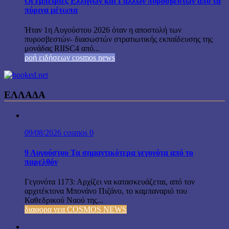
Οι εμπειρίες Ελλήνων και Γάλλων πυροσβεστών από τα
πύρινα μέτωπα
Ήταν 1η Αυγούστου 2026 όταν η αποστολή των
πυροσβεστών- διασωστών στρατιωτικής εκπαίδευσης της
μονάδας RIISC4 από...
ροή ειδήσεων cosmos news
ΕΛΛΑΔΑ
09/08/2026
cosmos
0
9 Αυγούστου Τα σημαντικότερα γεγονότα από το
παρελθόν
Γεγονότα 1173: Αρχίζει να κατασκευάζεται, από τον
αρχιτέκτονα Μπονάνο Πιζάνο, το καμπαναριό του
Καθεδρικού Ναού της...
διαφορα νεα COSMOS NEWS