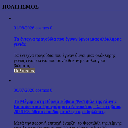
ΠΟΛΙΤΙΣΜΟΣ
01/08/2026
cosmos
0
Τα έντεχνα τραγούδια που έγιναν ύμνοι μιας ολόκληρης
γενιάς
Τα έντεχνα τραγούδια που έγιναν ύμνοι μιας ολόκληρης
γενιάς είναι εκείνα που συνδέθηκαν με συλλογικά
βιώματα,...
Πολιτισμός
30/07/2026
cosmos
0
Το Μέγαρο στη Βόρεια Εύβοια Φεστιβάλ της Λίμνης
Εκπαιδευτικά Προγράμματα Αύγουστος – Σεπτέμβριος
2026 Ελεύθερη είσοδος σε όλες τις εκδηλώσεις
Μετά την περσινή επιτυχή έναρξη, το Φεστιβάλ της Λίμνης