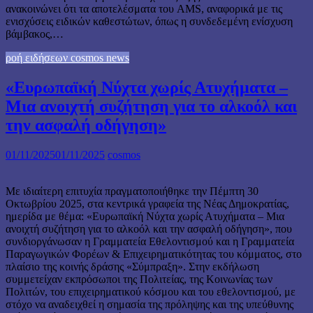
ανακοινώνει ότι τα αποτελέσματα του AMS, αναφορικά με τις
ενισχύσεις ειδικών καθεστώτων, όπως η συνδεδεμένη ενίσχυση
βάμβακος,…
ροή ειδήσεων cosmos news
«Ευρωπαϊκή Νύχτα χωρίς Ατυχήματα –
Μια ανοιχτή συζήτηση για το αλκοόλ και
την ασφαλή οδήγηση»
01/11/2025
01/11/2025
cosmos
Με ιδιαίτερη επιτυχία πραγματοποιήθηκε την Πέμπτη 30
Οκτωβρίου 2025, στα κεντρικά γραφεία της Νέας Δημοκρατίας,
ημερίδα με θέμα: «Ευρωπαϊκή Νύχτα χωρίς Ατυχήματα – Μια
ανοιχτή συζήτηση για το αλκοόλ και την ασφαλή οδήγηση», που
συνδιοργάνωσαν η Γραμματεία Εθελοντισμού και η Γραμματεία
Παραγωγικών Φορέων & Επιχειρηματικότητας του κόμματος, στο
πλαίσιο της κοινής δράσης «Σύμπραξη». Στην εκδήλωση
συμμετείχαν εκπρόσωποι της Πολιτείας, της Κοινωνίας των
Πολιτών, του επιχειρηματικού κόσμου και του εθελοντισμού, με
στόχο να αναδειχθεί η σημασία της πρόληψης και της υπεύθυνης