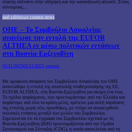
στάσης απέναντι στην οδήγηση και την κατανάλωση αλκοόλ. Στους
σύντομους…
ροή ειδήσεων cosmos news
ΟΗΕ – Το Συμβούλιο Ασφαλείας
ανανέωσε την εντολή της EUFOR
ALTHEA εν μέσω πολιτικών εντάσεων
στη Βοσνία-Ερζεγοβίνη
01/11/2025
01/11/2025
cosmos
Με ομόφωνη απόφαση του Συμβούλιου Ασφαλείας του ΟΗΕ
ανανεώθηκε η εντολή της αποστολής σταθεροποίησης της ΕΕ,
EUFOR ALTHEA, στη Βοσνία-Ερζεγοβίνη για ακόμη ένα έτος.
Το σχέδιο ψηφίσματος, που προετοιμάστηκε από την Ελλάδα και
ψηφίστηκε από όλα τα κράτη-μέλη, πρότεινε μια απλή παράταση
της εντολής χωρίς νέες προσθήκες, με στόχο να αποφευχθούν
πολιτικές εντάσεις μεταξύ των μελών του Συμβουλίου.
Σημειώνεται ότι τα έγγραφα του Συμβουλίου σχετικά με τη
Βοσνία-Ερζεγοβίνη (BiH) προετοιμάζονται από την Ομάδα
Συντονισμού και Σύνταξης (CDG), η οποία αποτελείται από τη