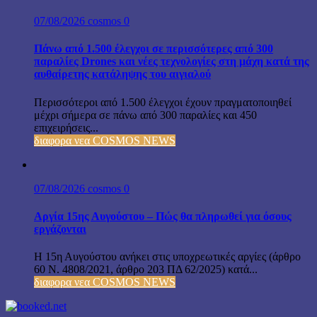
07/08/2026
cosmos
0
Πάνω από 1.500 έλεγχοι σε περισσότερες από 300
παραλίες Drones και νέες τεχνολογίες στη μάχη κατά της
αυθαίρετης κατάληψης του αιγιαλού
Περισσότεροι από 1.500 έλεγχοι έχουν πραγματοποιηθεί
μέχρι σήμερα σε πάνω από 300 παραλίες και 450
επιχειρήσεις...
διαφορα νεα COSMOS NEWS
07/08/2026
cosmos
0
Αργία 15ης Αυγούστου – Πώς θα πληρωθεί για όσους
εργάζονται
Η 15η Αυγούστου ανήκει στις υποχρεωτικές αργίες (άρθρο
60 Ν. 4808/2021, άρθρο 203 ΠΔ 62/2025) κατά...
διαφορα νεα COSMOS NEWS