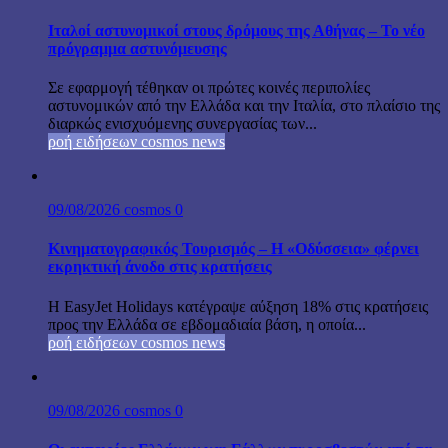
Ιταλοί αστυνομικοί στους δρόμους της Αθήνας – Το νέο
πρόγραμμα αστυνόμευσης
Σε εφαρμογή τέθηκαν οι πρώτες κοινές περιπολίες
αστυνομικών από την Ελλάδα και την Ιταλία, στο πλαίσιο της
διαρκώς ενισχυόμενης συνεργασίας των...
ροή ειδήσεων cosmos news
09/08/2026
cosmos
0
Κινηματογραφικός Τουρισμός – Η «Οδύσσεια» φέρνει
εκρηκτική άνοδο στις κρατήσεις
Η EasyJet Holidays κατέγραψε αύξηση 18% στις κρατήσεις
προς την Ελλάδα σε εβδομαδιαία βάση, η οποία...
ροή ειδήσεων cosmos news
09/08/2026
cosmos
0