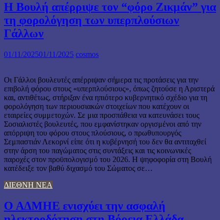
Η Βουλή απέρριψε τον “φόρο Ζικμάν” για
τη φορολόγηση των υπερπλούσιων
Γάλλων
01/11/2025
01/11/2025
cosmos
Οι Γάλλοι βουλευτές απέρριψαν σήμερα τις προτάσεις για την
επιβολή φόρου στους «υπερπλούσιους», όπως ζητούσε η Αριστερά
και, αντιθέτως, στήριξαν ένα ηπιότερο κυβερνητικό σχέδιο για τη
φορολόγηση των περιουσιακών στοιχείων που κατέχουν οι
εταιρείες συμμετοχών. Σε μια προσπάθεια να κατευνάσει τους
Σοσιαλιστές βουλευτές, που εμφανίστηκαν οργισμένοι από την
απόρριψη του φόρου στους πλούσιους, ο πρωθυπουργός
Σεμπαστιάν Λεκορνί είπε ότι η κυβέρνησή του δεν θα αντιταχθεί
στην άρση του παγώματος στις συντάξεις και τις κοινωνικές
παροχές στον προϋπολογισμό του 2026. Η ψηφοφορία στη Βουλή
κατέδειξε τον βαθύ διχασμό του Σώματος σε…
ΔΙΕΘΝΗ ΝΕΑ
Ο ΑΔΜΗΕ ενισχύει την ασφαλή
ηλεκτροδότηση στη Βόρεια Ελλάδα