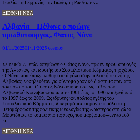
Γαλλία, τη Γερμανία, την Ιταλία, τη Ρωσία, το…
ΔΙΕΘΝΗ ΝΕΑ
Αλβανία – Πέθανε ο πρώην
πρωθυπουργός, Φάτος Νάνο
01/11/2025
01/11/2025
cosmos
Σε ηλικία 73 ετών απεβίωσε ο Φάτος Νάνο, πρώην πρωθυπουργός
της Αλβανίας και ιδρυτής του Σοσιαλιστικού Κόμματος της χώρας.
Ο Νάνο, που έπαιξε καθοριστικό ρόλο στην πολιτική σκηνή της
Αλβανίας, νοσηλευόταν για σύντομο χρονικό διάστημα πριν από
τον θάνατό του. Ο Φάτος Νάνο υπηρέτησε ως μέλος του
Αλβανικού Κοινοβουλίου από το 1991 έως το 1996 και ξανά από
το 1997 έως το 2009. Ως ιδρυτής και πρώτος ηγέτης του
Σοσιαλιστικού Κόμματος, διαδραμάτισε σημαντικό ρόλο στη
μεταμόρφωση της πολιτικής ιδεολογίας της Αριστεράς στη χώρα.
Μετατόπισε το κόμμα από τις αρχές του μαρξισμού-λενινισμού
και…
ΔΙΕΘΝΗ ΝΕΑ