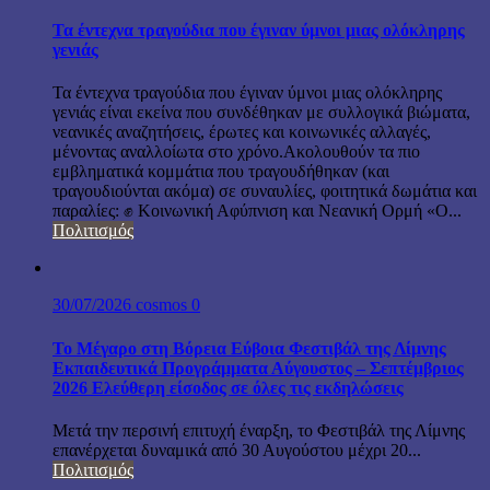
Τα έντεχνα τραγούδια που έγιναν ύμνοι μιας ολόκληρης
γενιάς
Τα έντεχνα τραγούδια που έγιναν ύμνοι μιας ολόκληρης
γενιάς είναι εκείνα που συνδέθηκαν με συλλογικά βιώματα,
νεανικές αναζητήσεις, έρωτες και κοινωνικές αλλαγές,
μένοντας αναλλοίωτα στο χρόνο.Ακολουθούν τα πιο
εμβληματικά κομμάτια που τραγουδήθηκαν (και
τραγουδιούνται ακόμα) σε συναυλίες, φοιτητικά δωμάτια και
παραλίες: ✊ Κοινωνική Αφύπνιση και Νεανική Ορμή «Ο...
Πολιτισμός
30/07/2026
cosmos
0
Το Μέγαρο στη Βόρεια Εύβοια Φεστιβάλ της Λίμνης
Εκπαιδευτικά Προγράμματα Αύγουστος – Σεπτέμβριος
2026 Ελεύθερη είσοδος σε όλες τις εκδηλώσεις
Μετά την περσινή επιτυχή έναρξη, το Φεστιβάλ της Λίμνης
επανέρχεται δυναμικά από 30 Αυγούστου μέχρι 20...
Πολιτισμός