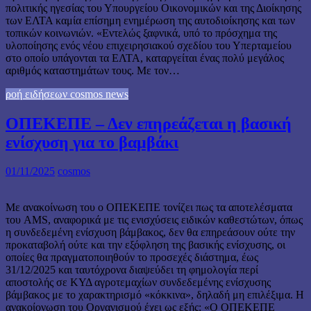
πολιτικής ηγεσίας του Υπουργείου Οικονομικών και της Διοίκησης
των ΕΛΤΑ καμία επίσημη ενημέρωση της αυτοδιοίκησης και των
τοπικών κοινωνιών. «Εντελώς ξαφνικά, υπό το πρόσχημα της
υλοποίησης ενός νέου επιχειρησιακού σχεδίου του Υπερταμείου
στο οποίο υπάγονται τα ΕΛΤΑ, καταργείται ένας πολύ μεγάλος
αριθμός καταστημάτων τους. Με τον…
ροή ειδήσεων cosmos news
ΟΠΕΚΕΠΕ – Δεν επηρεάζεται η βασική
ενίσχυση για το βαμβάκι
01/11/2025
cosmos
Με ανακοίνωση του ο ΟΠΕΚΕΠΕ τονίζει πως τα αποτελέσματα
του AMS, αναφορικά με τις ενισχύσεις ειδικών καθεστώτων, όπως
η συνδεδεμένη ενίσχυση βάμβακος, δεν θα επηρεάσουν ούτε την
προκαταβολή ούτε και την εξόφληση της βασικής ενίσχυσης, οι
οποίες θα πραγματοποιηθούν το προσεχές διάστημα, έως
31/12/2025 και ταυτόχρονα διαψεύδει τη φημολογία περί
αποστολής σε ΚΥΔ αγροτεμαχίων συνδεδεμένης ενίσχυσης
βάμβακος με το χαρακτηρισμό «κόκκινα», δηλαδή μη επιλέξιμα. Η
ανακοίονωση του Οργανισμού έχει ως εξής: «Ο ΟΠΕΚΕΠΕ