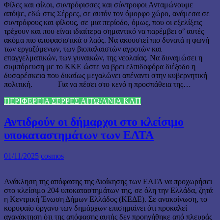
Φίλες και φίλοι, συντρόφισσες και σύντροφοι Ανταμώνουμε
απόψε, εδώ στις Σέρρες, σε αυτόν τον όμορφο χώρο, ανάμεσα σε
συντρόφους και φίλους, σε μια περίοδο, όμως, που οι εξελίξεις
τρέχουν και που είναι ιδιαίτερα σημαντικό να παρέμβει σ’ αυτές
ακόμα πιο αποφασιστικά ο λαός. Να ακουστεί πιο δυνατά η φωνή
των εργαζόμενων, των βιοπαλαιστών αγροτών και
επαγγελματικών, των γυναικών, της νεολαίας. Να δυναμώσει η
συμπόρευση με το ΚΚΕ ώστε να βρει ελπιδοφόρα διέξοδο η
δυσαρέσκεια που δικαίως μεγαλώνει απέναντι στην κυβερνητική
πολιτική. Για να πέσει στο κενό η προσπάθεια της…
ΠΕΡΙΦΕΡΕΙΑ ΣΕΡΡΕΣ ΑΙΤΩ/ΛΝΙΑ ΚΛΠ
Αντιδρούν οι δήμαρχοι στο κλείσιμο
υποκαταστημάτων των ΕΛΤΑ
01/11/2025
cosmos
Ανάκληση της απόφασης της Διοίκησης των ΕΛΤΑ να προχωρήσει
στο κλείσιμο 204 υποκαταστημάτων της, σε όλη την Ελλάδα, ζητά
η Κεντρική Ένωση Δήμων Ελλάδος (ΚΕΔΕ). Σε ανακοίνωση, το
κορυφαίο όργανο των δημάρχων επισημαίνει ότι προκαλεί
αγανάκτηση ότι της απόφασης αυτής δεν προηγήθηκε από πλευράς