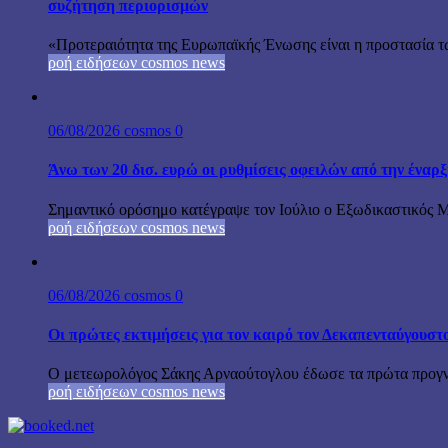
συζήτηση περιορισμών
«Προτεραιότητα της Ευρωπαϊκής Ένωσης είναι η προστασία τω
ροή ειδήσεων cosmos news
06/08/2026
cosmos
0
Άνω των 20 δισ. ευρώ οι ρυθμίσεις οφειλών από την έναρ
Σημαντικό ορόσημο κατέγραψε τον Ιούλιο ο Εξωδικαστικός Μη
ροή ειδήσεων cosmos news
06/08/2026
cosmos
0
Οι πρώτες εκτιμήσεις για τον καιρό τον Δεκαπενταύγουστ
Ο μετεωρολόγος Σάκης Αρναούτογλου έδωσε τα πρώτα προγνωσ
ροή ειδήσεων cosmos news