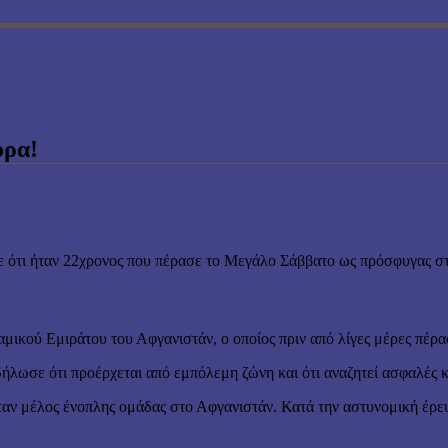
ορα!
ε ότι ήταν 22χρονος που πέρασε το Μεγάλο Σάββατο ως πρόσφυγας στ
ικού Εμιράτου του Αφγανιστάν, ο οποίος πριν από λίγες μέρες πέρ
ήλωσε ότι προέρχεται από εμπόλεμη ζώνη και ότι αναζητεί ασφαλές 
 ήταν μέλος ένοπλης ομάδας στο Αφγανιστάν. Κατά την αστυνομική έρ