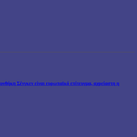
νθήκη Σένγκεν είναι ευρωπαϊκό επίτευγμα, αχρείαστη η