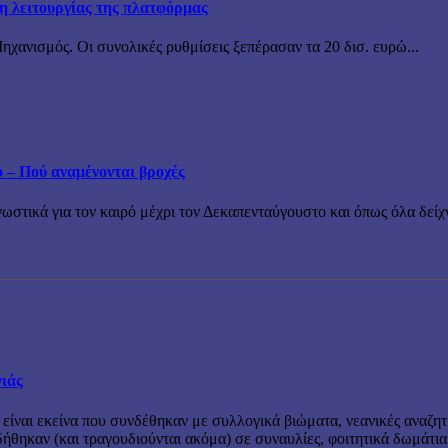
ξη λειτουργίας της πλατφόρμας
χανισμός. Οι συνολικές ρυθμίσεις ξεπέρασαν τα 20 δισ. ευρώ...
ο – Πού αναμένονται βροχές
τικά για τον καιρό μέχρι τον Δεκαπενταύγουστο και όπως όλα δείχν
νιάς
 είναι εκείνα που συνδέθηκαν με συλλογικά βιώματα, νεανικές αναζητ
θηκαν (και τραγουδιούνται ακόμα) σε συναυλίες, φοιτητικά δωμάτια