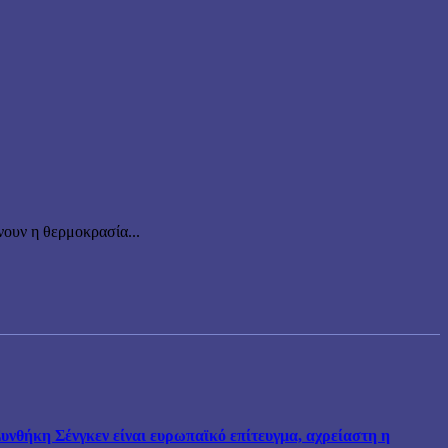
ουν η θερμοκρασία...
νθήκη Σένγκεν είναι ευρωπαϊκό επίτευγμα, αχρείαστη η