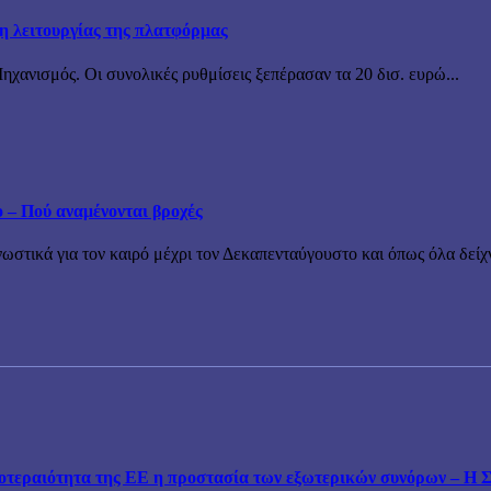
ξη λειτουργίας της πλατφόρμας
χανισμός. Οι συνολικές ρυθμίσεις ξεπέρασαν τα 20 δισ. ευρώ...
ο – Πού αναμένονται βροχές
τικά για τον καιρό μέχρι τον Δεκαπενταύγουστο και όπως όλα δείχν
εραιότητα της ΕΕ η προστασία των εξωτερικών συνόρων – Η Συ