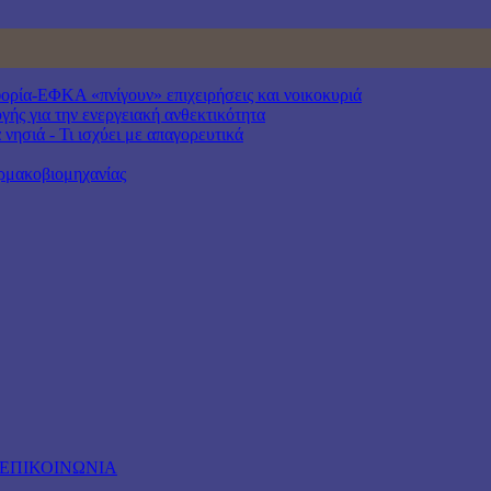
ία-ΕΦΚΑ «πνίγουν» επιχειρήσεις και νοικοκυριά
γής για την ενεργειακή ανθεκτικότητα
νησιά - Τι ισχύει με απαγορευτικά
αρμακοβιομηχανίας
ΕΠΙΚΟΙΝΩΝΙΑ