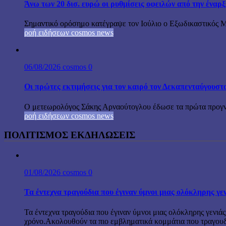
Άνω των 20 δισ. ευρώ οι ρυθμίσεις οφειλών από την έναρ
Σημαντικό ορόσημο κατέγραψε τον Ιούλιο ο Εξωδικαστικός Μη
ροή ειδήσεων cosmos news
06/08/2026
cosmos
0
Οι πρώτες εκτιμήσεις για τον καιρό τον Δεκαπενταύγουστ
Ο μετεωρολόγος Σάκης Αρναούτογλου έδωσε τα πρώτα προγνωσ
ροή ειδήσεων cosmos news
ΠΟΛΙΤΙΣΜΟΣ ΕΚΔΗΛΩΣΕΙΣ
01/08/2026
cosmos
0
Τα έντεχνα τραγούδια που έγιναν ύμνοι μιας ολόκληρης γε
Τα έντεχνα τραγούδια που έγιναν ύμνοι μιας ολόκληρης γενιάς
χρόνο.Ακολουθούν τα πιο εμβληματικά κομμάτια που τραγουδή