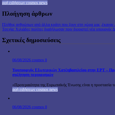
ροή ειδήσεων cosmos news
Πλοήγηση άρθρων
Πλήθος ανθρώπων από άλλα κράτη που ζουν στη χώρα μας ,έκαναν
Τσεχία: Χιλιάδες πολίτες διαδήλωσαν πριν διοριστεί νέα υπουργός 
Σχετικές δημοσιεύσεις
06/08/2026
cosmos
0
Υφυπουργός Εξωτερικών Χατζηβασιλείου στην ΕΡΤ – Προτ
συζήτηση περιορισμών
«Προτεραιότητα της Ευρωπαϊκής Ένωσης είναι η προστασία τω
ροή ειδήσεων cosmos news
06/08/2026
cosmos
0