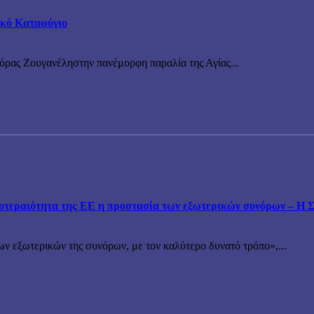
τικό Καταφύγιο
νόρας Ζουγανέληστην πανέμορφη παραλία της Αγίας...
εραιότητα της ΕΕ η προστασία των εξωτερικών συνόρων – Η Συ
ν εξωτερικών της συνόρων, με τον καλύτερο δυνατό τρόπο»,...