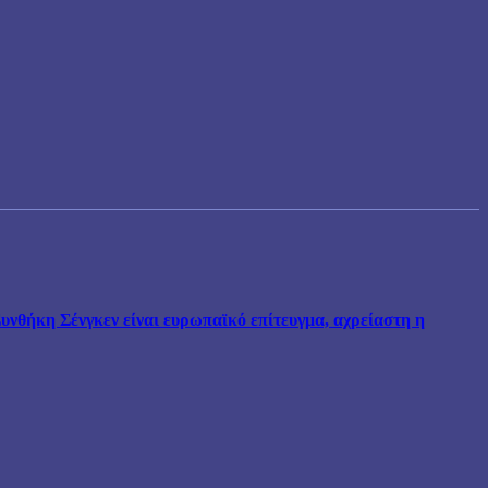
νθήκη Σένγκεν είναι ευρωπαϊκό επίτευγμα, αχρείαστη η