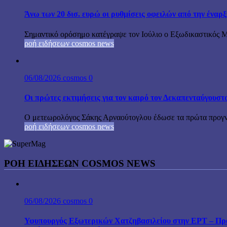
Άνω των 20 δισ. ευρώ οι ρυθμίσεις οφειλών από την έναρ
Σημαντικό ορόσημο κατέγραψε τον Ιούλιο ο Εξωδικαστικός Μη
ροή ειδήσεων cosmos news
06/08/2026
cosmos
0
Οι πρώτες εκτιμήσεις για τον καιρό τον Δεκαπενταύγουστ
Ο μετεωρολόγος Σάκης Αρναούτογλου έδωσε τα πρώτα προγνωσ
ροή ειδήσεων cosmos news
ΡΟΉ ΕΙΔΉΣΕΩΝ COSMOS NEWS
06/08/2026
cosmos
0
Υφυπουργός Εξωτερικών Χατζηβασιλείου στην ΕΡΤ – Προτ