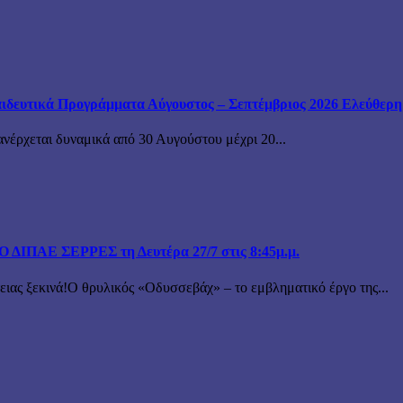
ιδευτικά Προγράμματα Αύγουστος – Σεπτέμβριος 2026 Ελεύθερη ε
ανέρχεται δυναμικά από 30 Αυγούστου μέχρι 20...
ΙΠΑΕ ΣΕΡΡΕΣ τη Δευτέρα 27/7 στις 8:45μ.μ.
 ξεκινά!Ο θρυλικός «Οδυσσεβάχ» – το εμβληματικό έργο της...