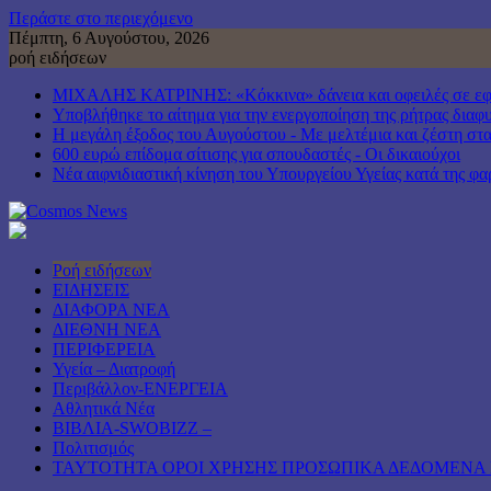
Περάστε στο περιεχόμενο
Πέμπτη, 6 Αυγούστου, 2026
ροή ειδήσεων
ΜΙΧΑΛΗΣ ΚΑΤΡΙΝΗΣ: «Κόκκινα» δάνεια και οφειλές σε εφορ
Υποβλήθηκε το αίτημα για την ενεργοποίηση της ρήτρας διαφυ
Η μεγάλη έξοδος του Αυγούστου - Με μελτέμια και ζέστη στα 
600 ευρώ επίδομα σίτισης για σπουδαστές - Οι δικαιούχοι
Νέα αιφνιδιαστική κίνηση του Υπουργείου Υγείας κατά της φ
Ροή ειδήσεων
ΕΙΔΗΣΕΙΣ
ΔΙΑΦΟΡΑ ΝΕΑ
ΔΙΕΘΝΗ ΝΕΑ
ΠΕΡΙΦΕΡΕΙΑ
Υγεία – Διατροφή
Περιβάλλον-ΕΝΕΡΓΕΙΑ
Αθλητικά Νέα
ΒΙΒΛΙΑ-SWOBIZZ –
Πολιτισμός
TAYTOTHTA ΟΡΟΙ ΧΡΗΣΗΣ ΠΡΟΣΩΠΙΚΑ ΔΕΔΟΜΕΝΑ 