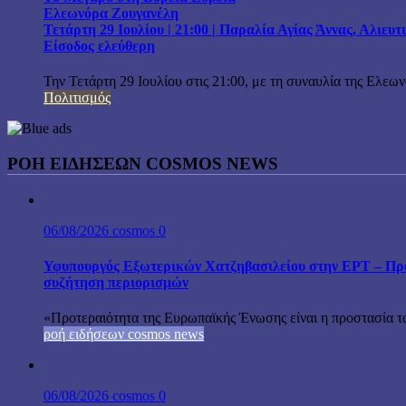
Ελεωνόρα Ζουγανέλη
Τετάρτη 29 Ιουλίου | 21:00 | Παραλία Αγίας Άννας, Αλιευ
Είσοδος ελεύθερη
Την Τετάρτη 29 Ιουλίου στις 21:00, με τη συναυλία της Ελεω
Πολιτισμός
ΡΟΗ ΕΙΔΗΣΕΩΝ COSMOS NEWS
06/08/2026
cosmos
0
Υφυπουργός Εξωτερικών Χατζηβασιλείου στην ΕΡΤ – Προτ
συζήτηση περιορισμών
«Προτεραιότητα της Ευρωπαϊκής Ένωσης είναι η προστασία τω
ροή ειδήσεων cosmos news
06/08/2026
cosmos
0