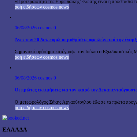
«Προτεραιότητα της Ευρωπαϊκής Ένωσης είναι η προστασία τω
ροή ειδήσεων cosmos news
06/08/2026
cosmos
0
Άνω των 20 δισ. ευρώ οι ρυθμίσεις οφειλών από την έναρ
Σημαντικό ορόσημο κατέγραψε τον Ιούλιο ο Εξωδικαστικός Μη
ροή ειδήσεων cosmos news
06/08/2026
cosmos
0
Οι πρώτες εκτιμήσεις για τον καιρό τον Δεκαπενταύγουστ
Ο μετεωρολόγος Σάκης Αρναούτογλου έδωσε τα πρώτα προγνωσ
ροή ειδήσεων cosmos news
ΕΛΛΑΔΑ