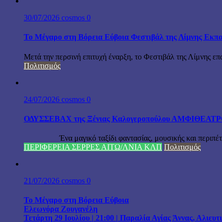
30/07/2026
cosmos
0
Το Μέγαρο στη Βόρεια Εύβοια Φεστιβάλ της Λίμνης Εκπα
Μετά την περσινή επιτυχή έναρξη, το Φεστιβάλ της Λίμνης επ
Πολιτισμός
24/07/2026
cosmos
0
ΟΔΥΣΣΕΒΑΧ της Ξένιας Καλογεροπούλου ΑΜΦΙΘΕΑΤΡΟ Δ
Ένα μαγικό ταξίδι φαντασίας, μουσικής και περιπέτειας
ΠΕΡΙΦΕΡΕΙΑ ΣΕΡΡΕΣ ΑΙΤΩ/ΛΝΙΑ ΚΛΠ
Πολιτισμός
21/07/2026
cosmos
0
Το Μέγαρο στη Βόρεια Εύβοια
Ελεωνόρα Ζουγανέλη
Τετάρτη 29 Ιουλίου | 21:00 | Παραλία Αγίας Άννας, Αλιευ