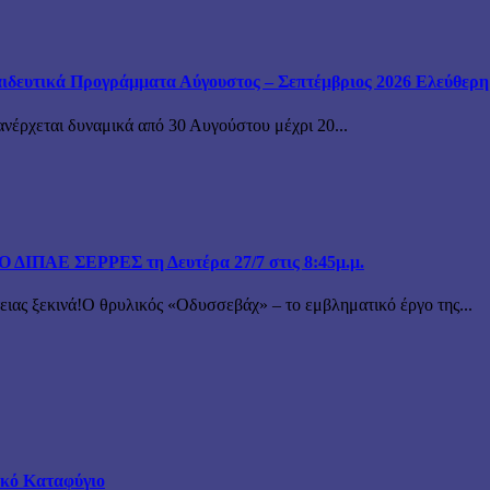
ιδευτικά Προγράμματα Αύγουστος – Σεπτέμβριος 2026 Ελεύθερη ε
ανέρχεται δυναμικά από 30 Αυγούστου μέχρι 20...
ΙΠΑΕ ΣΕΡΡΕΣ τη Δευτέρα 27/7 στις 8:45μ.μ.
 ξεκινά!Ο θρυλικός «Οδυσσεβάχ» – το εμβληματικό έργο της...
τικό Καταφύγιο