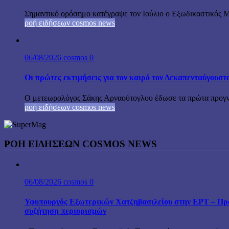
Σημαντικό ορόσημο κατέγραψε τον Ιούλιο ο Εξωδικαστικός Μη
ροή ειδήσεων cosmos news
06/08/2026
cosmos
0
Οι πρώτες εκτιμήσεις για τον καιρό τον Δεκαπενταύγουστ
Ο μετεωρολόγος Σάκης Αρναούτογλου έδωσε τα πρώτα προγνωσ
ροή ειδήσεων cosmos news
ΡΟΉ ΕΙΔΉΣΕΩΝ COSMOS NEWS
06/08/2026
cosmos
0
Υφυπουργός Εξωτερικών Χατζηβασιλείου στην ΕΡΤ – Προτ
συζήτηση περιορισμών