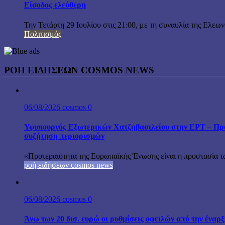
Είσοδος ελεύθερη
Την Τετάρτη 29 Ιουλίου στις 21:00, με τη συναυλία της Ελεω
Πολιτισμός
ΡΟΗ ΕΙΔΗΣΕΩΝ COSMOS NEWS
06/08/2026
cosmos
0
Υφυπουργός Εξωτερικών Χατζηβασιλείου στην ΕΡΤ – Προτ
συζήτηση περιορισμών
«Προτεραιότητα της Ευρωπαϊκής Ένωσης είναι η προστασία τω
ροή ειδήσεων cosmos news
06/08/2026
cosmos
0
Άνω των 20 δισ. ευρώ οι ρυθμίσεις οφειλών από την έναρ