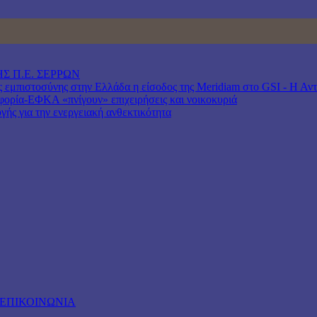
Σ Π.Ε. ΣΕΡΡΩΝ
μπιστοσύνης στην Ελλάδα η είσοδος της Meridiam στο GSI - Η Αντιπ
ρία-ΕΦΚΑ «πνίγουν» επιχειρήσεις και νοικοκυριά
γής για την ενεργειακή ανθεκτικότητα
ΕΠΙΚΟΙΝΩΝΙΑ