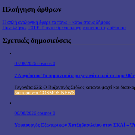
Πλοήγηση άρθρων
Η απλή αναλογική έφερε τα πάνω – κάτω στους δήμους
Πανελλήνιες 2019! Τι αντικείμενα απαγορεύονται στην αίθουσα
Σχετικές δημοσιεύσεις
07/08/2026
cosmos
0
7 Αυγούστου Τα σημαντικότερα γεγονότα από το παρελθόν
Γεγονότα 626: Ο Βυζαντινός Στόλος καταναυμαχεί και διασκο
διαφορα νεα COSMOS NEWS
06/08/2026
cosmos
0
Υφυπουργός Εξωτερικών Χατζηβασιλείου στον ΣΚΑΪ – Ψήφ