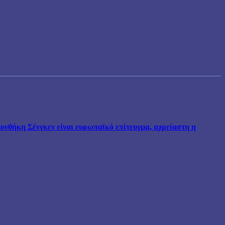
νθήκη Σένγκεν είναι ευρωπαϊκό επίτευγμα, αχρείαστη η