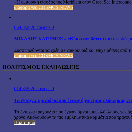
«Η εμπορική είσοδος της Meridiam στον Great Sea Interconnec
διαφορα νεα COSMOS NEWS
06/08/2026
cosmos
0
ΜΙΧΑΛΗΣ ΚΑΤΡΙΝΗΣ – «Κόκκινα» δάνεια και οφειλές σε 
Συσσωρεύονται τα χρέη σε νοικοκυριά και επιχειρήσεις από τι
διαφορα νεα COSMOS NEWS
ΠΟΛΙΤΙΣΜΟΣ ΕΚΔΗΛΩΣΕΙΣ
01/08/2026
cosmos
0
Τα έντεχνα τραγούδια που έγιναν ύμνοι μιας ολόκληρης γε
Τα έντεχνα τραγούδια που έγιναν ύμνοι μιας ολόκληρης γενιάς
χρόνο.Ακολουθούν τα πιο εμβληματικά κομμάτια που τραγουδή
Πολιτισμός