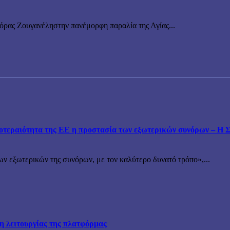
νόρας Ζουγανέληστην πανέμορφη παραλία της Αγίας...
εραιότητα της ΕΕ η προστασία των εξωτερικών συνόρων – Η Συ
ν εξωτερικών της συνόρων, με τον καλύτερο δυνατό τρόπο»,...
ξη λειτουργίας της πλατφόρμας