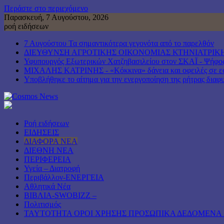
Περάστε στο περιεχόμενο
Παρασκευή, 7 Αυγούστου, 2026
ροή ειδήσεων
7 Αυγούστου Τα σημαντικότερα γεγονότα από το παρελθόν
ΔΙΕΥΘΥΝΣΗ ΑΓΡΟΤΙΚΗΣ ΟΙΚΟΝΟΜΙΑΣ ΚΤΗΝΙΑΤΡΙΚΗ
Υφυπουργός Εξωτερικών Χατζηβασιλείου στον ΣΚΑΪ - Ψήφος ε
ΜΙΧΑΛΗΣ ΚΑΤΡΙΝΗΣ - «Κόκκινα» δάνεια και οφειλές σε εφο
Υποβλήθηκε το αίτημα για την ενεργοποίηση της ρήτρας διαφυ
Ροή ειδήσεων
ΕΙΔΗΣΕΙΣ
ΔΙΑΦΟΡΑ ΝΕΑ
ΔΙΕΘΝΗ ΝΕΑ
ΠΕΡΙΦΕΡΕΙΑ
Υγεία – Διατροφή
Περιβάλλον-ΕΝΕΡΓΕΙΑ
Αθλητικά Νέα
ΒΙΒΛΙΑ-SWOBIZZ –
Πολιτισμός
TAYTOTHTA ΟΡΟΙ ΧΡΗΣΗΣ ΠΡΟΣΩΠΙΚΑ ΔΕΔΟΜΕΝΑ 