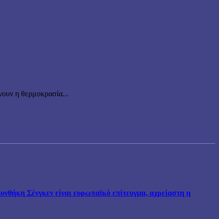
ουν η θερμοκρασία...
νθήκη Σένγκεν είναι ευρωπαϊκό επίτευγμα, αχρείαστη η