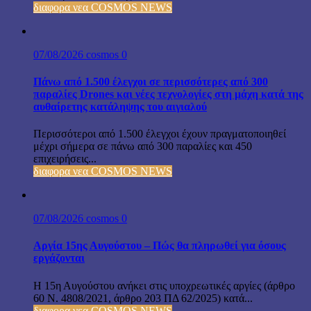
διαφορα νεα COSMOS NEWS
07/08/2026
cosmos
0
Πάνω από 1.500 έλεγχοι σε περισσότερες από 300
παραλίες Drones και νέες τεχνολογίες στη μάχη κατά της
αυθαίρετης κατάληψης του αιγιαλού
Περισσότεροι από 1.500 έλεγχοι έχουν πραγματοποιηθεί
μέχρι σήμερα σε πάνω από 300 παραλίες και 450
επιχειρήσεις...
διαφορα νεα COSMOS NEWS
07/08/2026
cosmos
0
Αργία 15ης Αυγούστου – Πώς θα πληρωθεί για όσους
εργάζονται
Η 15η Αυγούστου ανήκει στις υποχρεωτικές αργίες (άρθρο
60 Ν. 4808/2021, άρθρο 203 ΠΔ 62/2025) κατά...
διαφορα νεα COSMOS NEWS