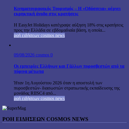
Κινηματογραφικός Τουρισμός – Η «Οδύσσεια» φέρνει
εκρηκτική άνοδο στις κρατήσεις
Η EasyJet Holidays κατέγραψε αύξηση 18% στις κρατήσεις
προς την Ελλάδα σε εβδομαδιαία βάση, η οποία...
ροή ειδήσεων cosmos news
09/08/2026
cosmos
0
Οι εμπειρίες Ελλήνων και Γάλλων πυροσβεστών από τα
πύρινα μέτωπα
Ήταν 1η Αυγούστου 2026 όταν η αποστολή των
πυροσβεστών- διασωστών στρατιωτικής εκπαίδευσης της
μονάδας RIISC4 από...
ροή ειδήσεων cosmos news
ΡΟΉ ΕΙΔΉΣΕΩΝ COSMOS NEWS