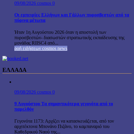
09/08/2026
cosmos
0
Οι εμπειρίες Ελλήνων και Γάλλων πυροσβεστών από τα
πύρινα μέτωπα
Ήταν 1η Αυγούστου 2026 όταν η αποστολή των
πυροσβεστών- διασωστών στρατιωτικής εκπαίδευσης της
μονάδας RIISC4 από...
ροή ειδήσεων cosmos news
ΕΛΛΑΔΑ
09/08/2026
cosmos
0
9 Αυγούστου Τα σημαντικότερα γεγονότα από το
παρελθόν
Γεγονότα 1173: Αρχίζει να κατασκευάζεται, από τον
αρχιτέκτονα Μπονάνο Πιζάνο, το καμπαναριό του
Καθεδρικού Ναού της...