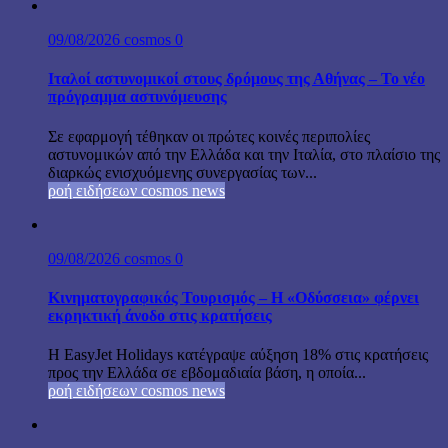
09/08/2026
cosmos
0
Ιταλοί αστυνομικοί στους δρόμους της Αθήνας – Το νέο
πρόγραμμα αστυνόμευσης
Σε εφαρμογή τέθηκαν οι πρώτες κοινές περιπολίες
αστυνομικών από την Ελλάδα και την Ιταλία, στο πλαίσιο της
διαρκώς ενισχυόμενης συνεργασίας των...
ροή ειδήσεων cosmos news
09/08/2026
cosmos
0
Κινηματογραφικός Τουρισμός – Η «Οδύσσεια» φέρνει
εκρηκτική άνοδο στις κρατήσεις
Η EasyJet Holidays κατέγραψε αύξηση 18% στις κρατήσεις
προς την Ελλάδα σε εβδομαδιαία βάση, η οποία...
ροή ειδήσεων cosmos news