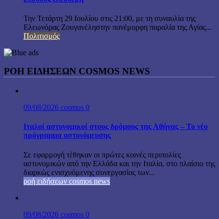
Την Τετάρτη 29 Ιουλίου στις 21:00, με τη συναυλία της
Ελεωνόρας Ζουγανέληστην πανέμορφη παραλία της Αγίας...
Πολιτισμός
ΡΟΗ ΕΙΔΗΣΕΩΝ COSMOS NEWS
09/08/2026
cosmos
0
Ιταλοί αστυνομικοί στους δρόμους της Αθήνας – Το νέο
πρόγραμμα αστυνόμευσης
Σε εφαρμογή τέθηκαν οι πρώτες κοινές περιπολίες
αστυνομικών από την Ελλάδα και την Ιταλία, στο πλαίσιο της
διαρκώς ενισχυόμενης συνεργασίας των...
ροή ειδήσεων cosmos news
09/08/2026
cosmos
0