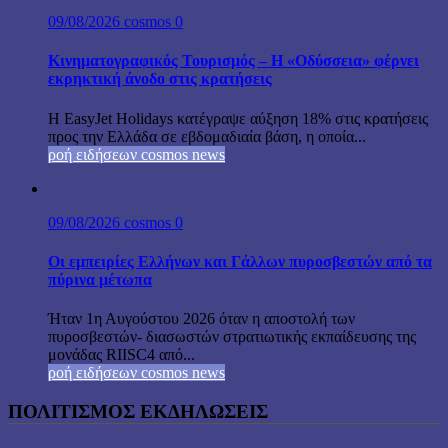
09/08/2026
cosmos
0
Κινηματογραφικός Τουρισμός – Η «Οδύσσεια» φέρνει
εκρηκτική άνοδο στις κρατήσεις
Η EasyJet Holidays κατέγραψε αύξηση 18% στις κρατήσεις
προς την Ελλάδα σε εβδομαδιαία βάση, η οποία...
ροή ειδήσεων cosmos news
09/08/2026
cosmos
0
Οι εμπειρίες Ελλήνων και Γάλλων πυροσβεστών από τα
πύρινα μέτωπα
Ήταν 1η Αυγούστου 2026 όταν η αποστολή των
πυροσβεστών- διασωστών στρατιωτικής εκπαίδευσης της
μονάδας RIISC4 από...
ροή ειδήσεων cosmos news
ΠΟΛΙΤΙΣΜΟΣ ΕΚΔΗΛΩΣΕΙΣ