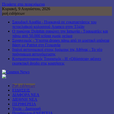
Περάστε στο περιεχόμενο
Κυριακή, 9 Αυγούστου, 2026
ροή ειδήσεων
Σαουδική Αραβία - Πυρκαγιά σε εγκαταστάσεις του
πετρελαϊκού κολοσσού Aramco στην Τζιζάν
Ο τυφώνας Dolphin σαρώνει την Ιαπωνία - Τραυματίες και
πάνω από 50.000 κτίρια χωρίς ρεύμα
Συναγερμός - Ύποπτα drones πάνω από τη μυστική υπόγεια
βάση με Patriot στη Γερμανία
Ιταλοί αστυνομικοί στους δρόμους της Αθήνας - Το νέο
πρόγραμμα αστυνόμευσης
Κινηματογραφικός Τουρισμός - Η «Οδύσσεια» φέρνει
εκρηκτική άνοδο στις κρατήσεις
Ροή ειδήσεων
ΕΙΔΗΣΕΙΣ
ΔΙΑΦΟΡΑ ΝΕΑ
ΔΙΕΘΝΗ ΝΕΑ
ΠΕΡΙΦΕΡΕΙΑ
Υγεία – Διατροφή
Περιβάλλον-ΕΝΕΡΓΕΙΑ