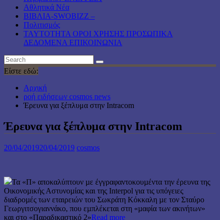
Αθλητικά Νέα
ΒΙΒΛΙΑ-SWOBIZZ –
Πολιτισμός
TAYTOTHTA ΟΡΟΙ ΧΡΗΣΗΣ ΠΡΟΣΩΠΙΚΑ
ΔΕΔΟΜΕΝΑ ΕΠΙΚΟΙΝΩΝΙΑ
Είστε εδώ:
Αρχική
ροή ειδήσεων cosmos news
Έρευνα για ξέπλυμα στην Intracom
Έρευνα για ξέπλυμα στην Intracom
20/04/2019
20/04/2019
cosmos
Τα «Π» αποκαλύπτουν µε έγγραφαντοκουµέντα την έρευνα της
Οικονοµικής Αστυνοµίας και της Ιnterpol για τις υπόγειες
διαδροµές των εταιρειών του Σωκράτη Κόκκαλη µε τον Σταύρο
Γεωργιτσογιαννάκο, που εµπλέκεται στη «µαφία των ακινήτων»
και στο «Παραδικαστικό 2»
Read more