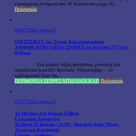
επανέρχεται δυναμικά από 30 Αυγούστου μέχρι 20...
Πολιτισμός
24/07/2026
cosmos
0
ΟΔΥΣΣΕΒΑΧ της Ξένιας Καλογεροπούλου
ΑΜΦΙΘΕΑΤΡΟ ΔΙΠΑΕ ΣΕΡΡΕΣ τη Δευτέρα 27/7 στις
8:45μ.μ.
Ένα μαγικό ταξίδι φαντασίας, μουσικής και
περιπέτειας ξεκινά!Ο θρυλικός «Οδυσσεβάχ» – το
εμβληματικό έργο της...
ΠΕΡΙΦΕΡΕΙΑ ΣΕΡΡΕΣ ΑΙΤΩ/ΛΝΙΑ ΚΛΠ
Πολιτισμός
21/07/2026
cosmos
0
Το Μέγαρο στη Βόρεια Εύβοια
Ελεωνόρα Ζουγανέλη
Τετάρτη 29 Ιουλίου | 21:00 | Παραλία Αγίας Άννας,
Αλιευτικό Καταφύγιο
Είσοδος ελεύθερη