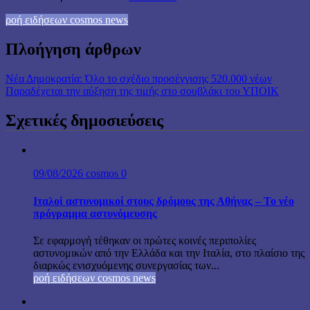
ροή ειδήσεων cosmos news
Πλοήγηση άρθρων
Νέα Δημοκρατία: Όλο το σχέδιο προσέγγισης 520.000 νέων
Παραδέχεται την αύξηση της τιμής στο σουβλάκι του ΥΠΟΙΚ
Σχετικές δημοσιεύσεις
09/08/2026
cosmos
0
Ιταλοί αστυνομικοί στους δρόμους της Αθήνας – Το νέο
πρόγραμμα αστυνόμευσης
Σε εφαρμογή τέθηκαν οι πρώτες κοινές περιπολίες
αστυνομικών από την Ελλάδα και την Ιταλία, στο πλαίσιο της
διαρκώς ενισχυόμενης συνεργασίας των...
ροή ειδήσεων cosmos news