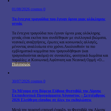
01/08/2026
cosmos
0
Τα έντεχνα τραγούδια που έγιναν ύμνοι μιας ολόκληρης
γενιάς
Τα έντεχνα τραγούδια που έγιναν ύμνοι μιας ολόκληρης
γενιάς είναι εκείνα που συνδέθηκαν με συλλογικά βιώματα,
νεανικές αναζητήσεις, έρωτες και κοινωνικές αλλαγές,
μένοντας αναλλοίωτα στο χρόνο.Ακολουθούν τα πιο
εμβληματικά κομμάτια που τραγουδήθηκαν (και
τραγουδιούνται ακόμα) σε συναυλίες, φοιτητικά δωμάτια και
παραλίες: ✊ Κοινωνική Αφύπνιση και Νεανική Ορμή «Ο...
Πολιτισμός
30/07/2026
cosmos
0
Το Μέγαρο στη Βόρεια Εύβοια Φεστιβάλ της Λίμνης
Εκπαιδευτικά Προγράμματα Αύγουστος – Σεπτέμβριος
2026 Ελεύθερη είσοδος σε όλες τις εκδηλώσεις
Μετά την περσινή επιτυχή έναρξη, το Φεστιβάλ της Λίμνης