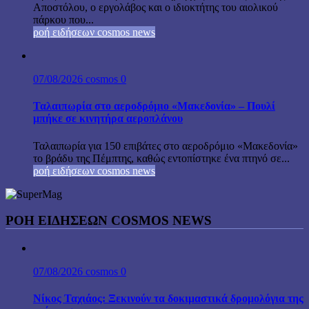
Αποστόλου, ο εργολάβος και ο ιδιοκτήτης του αιολικού
πάρκου που...
ροή ειδήσεων cosmos news
07/08/2026
cosmos
0
Ταλαιπωρία στο αεροδρόμιο «Μακεδονία» – Πουλί
μπήκε σε κινητήρα αεροπλάνου
Ταλαιπωρία για 150 επιβάτες στο αεροδρόμιο «Μακεδονία»
το βράδυ της Πέμπτης, καθώς εντοπίστηκε ένα πτηνό σε...
ροή ειδήσεων cosmos news
ΡΟΉ ΕΙΔΉΣΕΩΝ COSMOS NEWS
07/08/2026
cosmos
0
Νίκος Ταχιάος: Ξεκινούν τα δοκιμαστικά δρομολόγια της