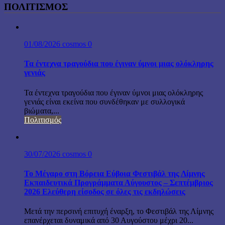
ΠΟΛΙΤΙΣΜΟΣ
01/08/2026
cosmos
0
Τα έντεχνα τραγούδια που έγιναν ύμνοι μιας ολόκληρης
γενιάς
Τα έντεχνα τραγούδια που έγιναν ύμνοι μιας ολόκληρης
γενιάς είναι εκείνα που συνδέθηκαν με συλλογικά
βιώματα,...
Πολιτισμός
30/07/2026
cosmos
0
Το Μέγαρο στη Βόρεια Εύβοια Φεστιβάλ της Λίμνης
Εκπαιδευτικά Προγράμματα Αύγουστος – Σεπτέμβριος
2026 Ελεύθερη είσοδος σε όλες τις εκδηλώσεις
Μετά την περσινή επιτυχή έναρξη, το Φεστιβάλ της Λίμνης
επανέρχεται δυναμικά από 30 Αυγούστου μέχρι 20...