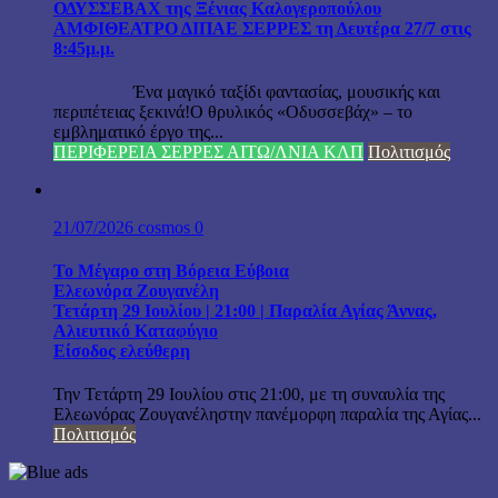
ΟΔΥΣΣΕΒΑΧ της Ξένιας Καλογεροπούλου
ΑΜΦΙΘΕΑΤΡΟ ΔΙΠΑΕ ΣΕΡΡΕΣ τη Δευτέρα 27/7 στις
8:45μ.μ.
Ένα μαγικό ταξίδι φαντασίας, μουσικής και
περιπέτειας ξεκινά!Ο θρυλικός «Οδυσσεβάχ» – το
εμβληματικό έργο της...
ΠΕΡΙΦΕΡΕΙΑ ΣΕΡΡΕΣ ΑΙΤΩ/ΛΝΙΑ ΚΛΠ
Πολιτισμός
21/07/2026
cosmos
0
Το Μέγαρο στη Βόρεια Εύβοια
Ελεωνόρα Ζουγανέλη
Τετάρτη 29 Ιουλίου | 21:00 | Παραλία Αγίας Άννας,
Αλιευτικό Καταφύγιο
Είσοδος ελεύθερη
Την Τετάρτη 29 Ιουλίου στις 21:00, με τη συναυλία της
Ελεωνόρας Ζουγανέληστην πανέμορφη παραλία της Αγίας...
Πολιτισμός