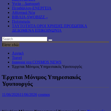
Υγεία – Διατροφή
Περιβάλλον-ΕΝΕΡΓΕΙΑ
Αθλητικά Νέα
ΒΙΒΛΙΑ-SWOBIZZ –
Πολιτισμός
TAYTOTHTA ΟΡΟΙ ΧΡΗΣΗΣ ΠΡΟΣΩΠΙΚΑ
ΔΕΔΟΜΕΝΑ ΕΠΙΚΟΙΝΩΝΙΑ
Είστε εδώ:
Αρχική
Travel
διαφορα νεα COSMOS NEWS
Έρχεται Μόνιμος Υπηρεσιακός Υφυπουργός
Έρχεται Μόνιμος Υπηρεσιακός
Υφυπουργός
11/06/2026
11/06/2026
cosmos