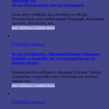
επέκτασης του
Μετρό Θεσσαλονίκης προς την Καλαμαριά
Στους πέντε σταθμούς της επέκτασης του Μετρό
Θεσσαλονίκης προς τηνΚαλαμαριά (Νομαρχία, Καλαμαριά,
Αρετσού, Νέα Κρήνη, και...
ροή ειδήσεων cosmos news
07/08/2026
cosmos
0
Φωτιά στη Βοιωτία – Προφυλακίστηκαν ο Δήμαρχος
Στυλίδας, ο εργολάβος και ο επιχειρηματίας με τις
ανεμογεννήτριες
Προφυλακιστέοι κρίθηκαν ο Δήμαρχος Στυλίδας, Γιάννης
Αποστόλου, ο εργολάβος και ο ιδιοκτήτης του αιολικού
πάρκου που...
ροή ειδήσεων cosmos news
07/08/2026
cosmos
0