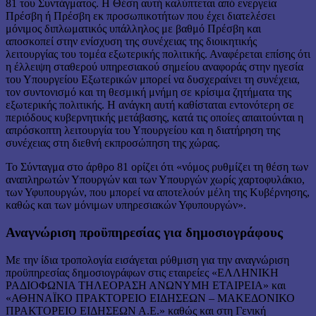
81 του Συντάγματος. Η Θέση αυτή καλύπτεται από ενεργεία
Πρέσβη ή Πρέσβη εκ προσωπικοτήτων που έχει διατελέσει
μόνιμος διπλωματικός υπάλληλος με βαθμό Πρέσβη και
αποσκοπεί στην ενίσχυση της συνέχειας της διοικητικής
λειτουργίας του τομέα εξωτερικής πολιτικής. Αναφέρεται επίσης ότι
η έλλειψη σταθερού υπηρεσιακού σημείου αναφοράς στην ηγεσία
του Υπουργείου Εξωτερικών μπορεί να δυσχεραίνει τη συνέχεια,
τον συντονισμό και τη θεσμική μνήμη σε κρίσιμα ζητήματα της
εξωτερικής πολιτικής. Η ανάγκη αυτή καθίσταται εντονότερη σε
περιόδους κυβερνητικής μετάβασης, κατά τις οποίες απαιτούνται η
απρόσκοπτη λειτουργία του Υπουργείου και η διατήρηση της
συνέχειας στη διεθνή εκπροσώπηση της χώρας.
Το Σύνταγμα στο άρθρο 81 ορίζει ότι «νόμος ρυθμίζει τη θέση των
αναπληρωτών Υπουργών και των Υπουργών χωρίς χαρτοφυλάκιο,
των Υφυπουργών, που μπορεί να αποτελούν μέλη της Κυβέρνησης,
καθώς και των μόνιμων υπηρεσιακών Υφυπουργών».
Αναγνώριση προϋπηρεσίας για δημοσιογράφους
Με την ίδια τροπολογία εισάγεται ρύθμιση για την αναγνώριση
προϋπηρεσίας δημοσιογράφων στις εταιρείες «ΕΛΛΗΝΙΚΗ
ΡΑΔΙΟΦΩΝΙΑ ΤΗΛΕΟΡΑΣΗ ΑΝΩΝΥΜΗ ΕΤΑΙΡΕΙΑ» και
«ΑΘΗΝΑΪΚΟ ΠΡΑΚΤΟΡΕΙΟ ΕΙΔΗΣΕΩΝ – ΜΑΚΕΔΟΝΙΚΟ
ΠΡΑΚΤΟΡΕΙΟ ΕΙΔΗΣΕΩΝ Α.Ε.» καθώς και στη Γενική