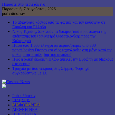
Περάστε στο περιεχόμενο
Παρασκευή, 7 Αυγούστου, 2026
ροή ειδήσεων
Το αδιανόητο κόστος από τις φωτιές και τον καύσωνα σε
Ευρώπη και Ελλάδα
Νίκος Ταχιάος: Ξεκινούν τα δοκιμαστικά δρομολόγια της
επέκτασης του<br>Μετρό Θεσσαλονίκης προς την
Καλαμαριά
Πάνω από 1.500 έλεγχοι σε περισσότερες από 300
παραλίες<br>Drones και νέες τεχνολογίες στη μάχη κατά της
αυθαίρετης κατάληψης του αιγιαλού
Πώς η ολική έκλειψη Ηλίου απειλεί την Ευρώπη με blackout
στο ρεύμα
Τροχαίο με δύο νεκρούς στις Σέρρες: Φορτηγό
συγκρούστηκε με ΙΧ
Ροή ειδήσεων
ΕΙΔΗΣΕΙΣ
ΔΙΑΦΟΡΑ ΝΕΑ
ΔΙΕΘΝΗ ΝΕΑ
ΠΕΡΙΦΕΡΕΙΑ