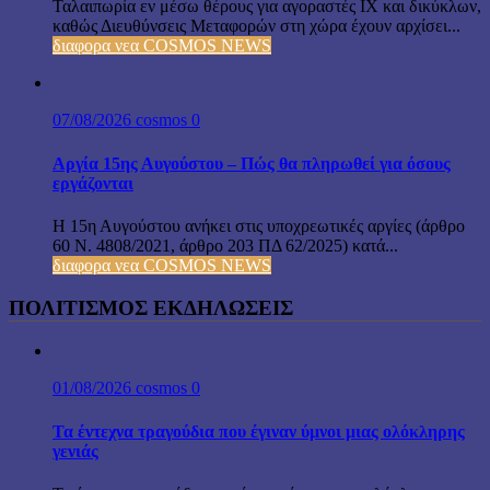
Ταλαιπωρία εν μέσω θέρους για αγοραστές ΙΧ και δικύκλων,
καθώς Διευθύνσεις Μεταφορών στη χώρα έχουν αρχίσει...
διαφορα νεα COSMOS NEWS
07/08/2026
cosmos
0
Αργία 15ης Αυγούστου – Πώς θα πληρωθεί για όσους
εργάζονται
Η 15η Αυγούστου ανήκει στις υποχρεωτικές αργίες (άρθρο
60 Ν. 4808/2021, άρθρο 203 ΠΔ 62/2025) κατά...
διαφορα νεα COSMOS NEWS
ΠΟΛΙΤΙΣΜΟΣ ΕΚΔΗΛΩΣΕΙΣ
01/08/2026
cosmos
0
Τα έντεχνα τραγούδια που έγιναν ύμνοι μιας ολόκληρης
γενιάς