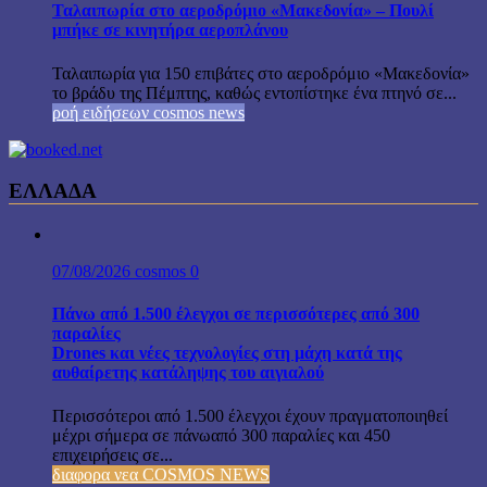
Ταλαιπωρία στο αεροδρόμιο «Μακεδονία» – Πουλί
μπήκε σε κινητήρα αεροπλάνου
Ταλαιπωρία για 150 επιβάτες στο αεροδρόμιο «Μακεδονία»
το βράδυ της Πέμπτης, καθώς εντοπίστηκε ένα πτηνό σε...
ροή ειδήσεων cosmos news
ΕΛΛΑΔΑ
07/08/2026
cosmos
0
Πάνω από 1.500 έλεγχοι σε περισσότερες από 300
παραλίες
Drones και νέες τεχνολογίες στη μάχη κατά της
αυθαίρετης κατάληψης του αιγιαλού
Περισσότεροι από 1.500 έλεγχοι έχουν πραγματοποιηθεί
μέχρι σήμερα σε πάνωαπό 300 παραλίες και 450
επιχειρήσεις σε...
διαφορα νεα COSMOS NEWS