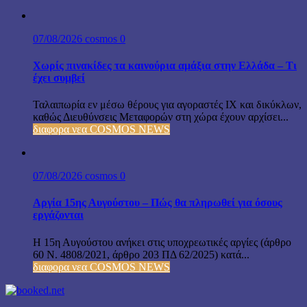
07/08/2026
cosmos
0
Χωρίς πινακίδες τα καινούρια αμάξια στην Ελλάδα – Τι
έχει συμβεί
Ταλαιπωρία εν μέσω θέρους για αγοραστές ΙΧ και δικύκλων,
καθώς Διευθύνσεις Μεταφορών στη χώρα έχουν αρχίσει...
διαφορα νεα COSMOS NEWS
07/08/2026
cosmos
0
Αργία 15ης Αυγούστου – Πώς θα πληρωθεί για όσους
εργάζονται
Η 15η Αυγούστου ανήκει στις υποχρεωτικές αργίες (άρθρο
60 Ν. 4808/2021, άρθρο 203 ΠΔ 62/2025) κατά...
διαφορα νεα COSMOS NEWS