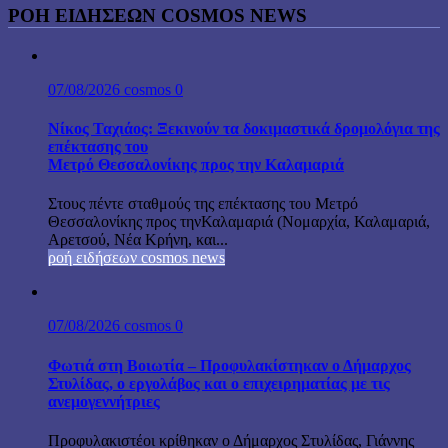
ΡΟΗ ΕΙΔΗΣΕΩΝ COSMOS NEWS
07/08/2026
cosmos
0
Νίκος Ταχιάος: Ξεκινούν τα δοκιμαστικά δρομολόγια της
επέκτασης του
Μετρό Θεσσαλονίκης προς την Καλαμαριά
Στους πέντε σταθμούς της επέκτασης του Μετρό
Θεσσαλονίκης προς τηνΚαλαμαριά (Νομαρχία, Καλαμαριά,
Αρετσού, Νέα Κρήνη, και...
ροή ειδήσεων cosmos news
07/08/2026
cosmos
0
Φωτιά στη Βοιωτία – Προφυλακίστηκαν ο Δήμαρχος
Στυλίδας, ο εργολάβος και ο επιχειρηματίας με τις
ανεμογεννήτριες
Προφυλακιστέοι κρίθηκαν ο Δήμαρχος Στυλίδας, Γιάννης