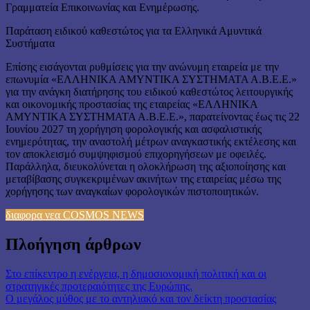
Γραμματεία Επικοινωνίας και Ενημέρωσης.
Παράταση ειδικού καθεστώτος για τα Ελληνικά Αμυντικά
Συστήματα
Επίσης εισάγονται ρυθμίσεις για την ανώνυμη εταιρεία με την
επωνυμία «ΕΛΛΗΝΙΚΑ ΑΜΥΝΤΙΚΑ ΣΥΣΤΗΜΑΤΑ Α.Β.Ε.Ε.»
για την ανάγκη διατήρησης του ειδικού καθεστώτος λειτουργικής
και οικονομικής προστασίας της εταιρείας «ΕΛΛΗΝΙΚΑ
ΑΜΥΝΤΙΚΑ ΣΥΣΤΗΜΑΤΑ Α.Β.Ε.Ε.», παρατείνοντας έως τις 22
Ιουνίου 2027 τη χορήγηση φορολογικής και ασφαλιστικής
ενημερότητας, την αναστολή μέτρων αναγκαστικής εκτέλεσης και
τον αποκλεισμό συμψηφισμού επιχορηγήσεων με οφειλές.
Παράλληλα, διευκολύνεται η ολοκλήρωση της αξιοποίησης και
μεταβίβασης συγκεκριμένων ακινήτων της εταιρείας μέσω της
χορήγησης των αναγκαίων φορολογικών πιστοποιητικών.
διαφορα νεα COSMOS NEWS
Πλοήγηση άρθρων
Στο επίκεντρο η ενέργεια, η δημοσιονομική πολιτική και οι
στρατηγικές προτεραιότητες της Ευρώπης.
Ο μεγάλος μύθος με το αντηλιακό και τον δείκτη προστασίας