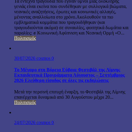
Τα έντεχνα τραγούδια που έγιναν ύμνοι μιας ολόκληρης
γενιάς είναι εκείνα που συνδέθηκαν με συλλογικά βιώματα,
νεανικές αναζητήσεις, έρωτες και κοινωνικές αλλαγές,
μένοντας αναλλοίωτα στο χρόνο.Ακολουθούν τα πιο
εμβληματικά κομμάτια που τραγουδήθηκαν (και
τραγουδιούνται ακόμα) σε συναυλίες, φοιτητικά δωμάτια και
παραλίες: ✊ Κοινωνική Αφύπνιση και Νεανική Ορμή «Ο...
Πολιτισμός
30/07/2026
cosmos
0
Το Μέγαρο στη Βόρεια Εύβοια Φεστιβάλ της Λίμνης
Εκπαιδευτικά Προγράμματα Αύγουστος – Σεπτέμβριος
2026 Ελεύθερη είσοδος σε όλες τις εκδηλώσεις
Μετά την περσινή επιτυχή έναρξη, το Φεστιβάλ της Λίμνης
επανέρχεται δυναμικά από 30 Αυγούστου μέχρι 20...
Πολιτισμός
24/07/2026
cosmos
0