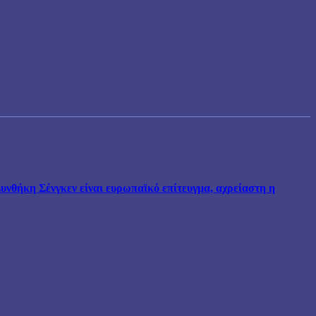
νθήκη Σένγκεν είναι ευρωπαϊκό επίτευγμα, αχρείαστη η