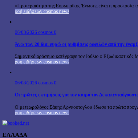
«Προτεραιότητα της Ευρωπαϊκής Ένωσης είναι η προστασία τω
ροή ειδήσεων cosmos news
06/08/2026
cosmos
0
Άνω των 20 δισ. ευρώ οι ρυθμίσεις οφειλών από την έναρ
Σημαντικό ορόσημο κατέγραψε τον Ιούλιο ο Εξωδικαστικός Μη
ροή ειδήσεων cosmos news
06/08/2026
cosmos
0
Οι πρώτες εκτιμήσεις για τον καιρό τον Δεκαπενταύγουστ
Ο μετεωρολόγος Σάκης Αρναούτογλου έδωσε τα πρώτα προγνωσ
ροή ειδήσεων cosmos news
ΕΛΛΑΔΑ