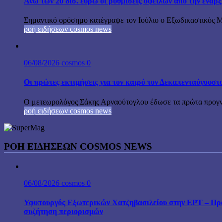
Άνω των 20 δισ. ευρώ οι ρυθμίσεις οφειλών από την έναρ
Σημαντικό ορόσημο κατέγραψε τον Ιούλιο ο Εξωδικαστικός Μη
ροή ειδήσεων cosmos news
06/08/2026
cosmos
0
Οι πρώτες εκτιμήσεις για τον καιρό τον Δεκαπενταύγουστ
Ο μετεωρολόγος Σάκης Αρναούτογλου έδωσε τα πρώτα προγνωσ
ροή ειδήσεων cosmos news
ΡΟΉ ΕΙΔΉΣΕΩΝ COSMOS NEWS
06/08/2026
cosmos
0
Υφυπουργός Εξωτερικών Χατζηβασιλείου στην ΕΡΤ – Προτ
συζήτηση περιορισμών