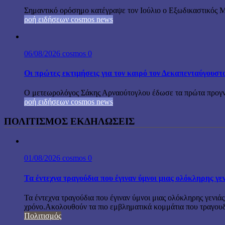
Σημαντικό ορόσημο κατέγραψε τον Ιούλιο ο Εξωδικαστικός Μη
ροή ειδήσεων cosmos news
06/08/2026
cosmos
0
Οι πρώτες εκτιμήσεις για τον καιρό τον Δεκαπενταύγουστ
Ο μετεωρολόγος Σάκης Αρναούτογλου έδωσε τα πρώτα προγνωσ
ροή ειδήσεων cosmos news
ΠΟΛΙΤΙΣΜΟΣ ΕΚΔΗΛΩΣΕΙΣ
01/08/2026
cosmos
0
Τα έντεχνα τραγούδια που έγιναν ύμνοι μιας ολόκληρης γε
Τα έντεχνα τραγούδια που έγιναν ύμνοι μιας ολόκληρης γενιάς
χρόνο.Ακολουθούν τα πιο εμβληματικά κομμάτια που τραγουδή
Πολιτισμός