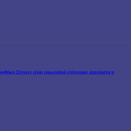
νθήκη Σένγκεν είναι ευρωπαϊκό επίτευγμα, αχρείαστη η