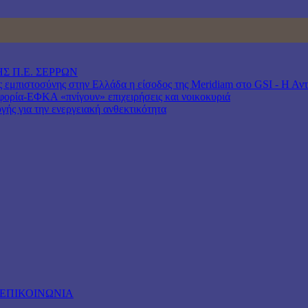
Σ Π.Ε. ΣΕΡΡΩΝ
μπιστοσύνης στην Ελλάδα η είσοδος της Meridiam στο GSI - Η Αντιπ
ρία-ΕΦΚΑ «πνίγουν» επιχειρήσεις και νοικοκυριά
γής για την ενεργειακή ανθεκτικότητα
ΕΠΙΚΟΙΝΩΝΙΑ