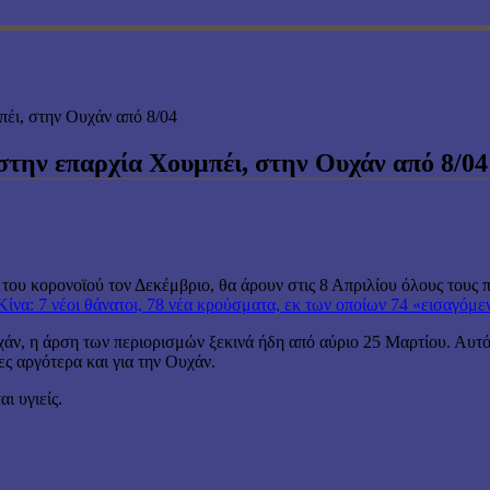
πέι, στην Ουχάν από 8/04
 στην επαρχία Χουμπέι, στην Ουχάν από 8/04
του κορονοϊού τον Δεκέμβριο, θα άρουν στις 8 Απριλίου όλους τους π
Κίνα: 7 νέοι θάνατοι, 78 νέα κρούσματα, εκ των οποίων 74 «εισαγόμ
άν, η άρση των περιορισμών ξεκινά ήδη από αύριο 25 Μαρτίου. Αυτό σ
ες αργότερα και για την Ουχάν.
ι υγιείς.