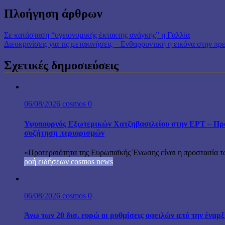
Πλοήγηση άρθρων
Σε κατάσταση “υγειονομικής έκτακτης ανάγκης” η Γαλλία
Διευκρινίσεις για τις μετακινήσεις – Ενθαρρυντική η εικόνα στην π
Σχετικές δημοσιεύσεις
06/08/2026
cosmos
0
Υφυπουργός Εξωτερικών Χατζηβασιλείου στην ΕΡΤ – Προτ
συζήτηση περιορισμών
«Προτεραιότητα της Ευρωπαϊκής Ένωσης είναι η προστασία τω
ροή ειδήσεων cosmos news
06/08/2026
cosmos
0
Άνω των 20 δισ. ευρώ οι ρυθμίσεις οφειλών από την έναρ