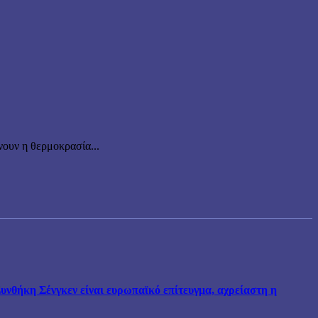
ουν η θερμοκρασία...
νθήκη Σένγκεν είναι ευρωπαϊκό επίτευγμα, αχρείαστη η