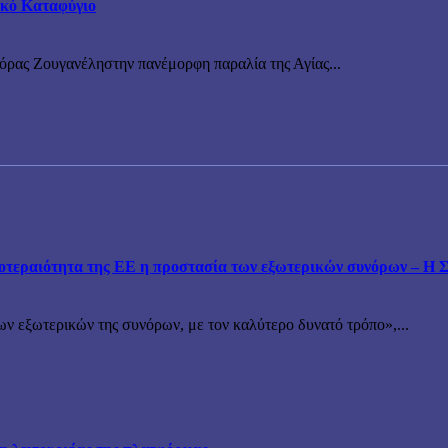
τικό Καταφύγιο
νόρας Ζουγανέληστην πανέμορφη παραλία της Αγίας...
εραιότητα της ΕΕ η προστασία των εξωτερικών συνόρων – Η Συ
ν εξωτερικών της συνόρων, με τον καλύτερο δυνατό τρόπο»,...