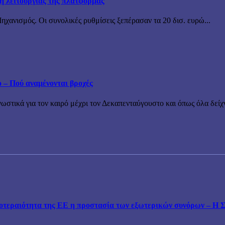
ξη λειτουργίας της πλατφόρμας
χανισμός. Οι συνολικές ρυθμίσεις ξεπέρασαν τα 20 δισ. ευρώ...
ο – Πού αναμένονται βροχές
τικά για τον καιρό μέχρι τον Δεκαπενταύγουστο και όπως όλα δείχν
εραιότητα της ΕΕ η προστασία των εξωτερικών συνόρων – Η Συ