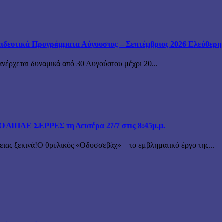
ιδευτικά Προγράμματα Αύγουστος – Σεπτέμβριος 2026 Ελεύθερη ε
ανέρχεται δυναμικά από 30 Αυγούστου μέχρι 20...
ΙΠΑΕ ΣΕΡΡΕΣ τη Δευτέρα 27/7 στις 8:45μ.μ.
 ξεκινά!Ο θρυλικός «Οδυσσεβάχ» – το εμβληματικό έργο της...