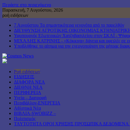
Περάστε στο περιεχόμενο
Παρασκευή, 7 Αυγούστου, 2026
ροή ειδήσεων
7 Αυγούστου Τα σημαντικότερα γεγονότα από το παρελθόν
ΔΙΕΥΘΥΝΣΗ ΑΓΡΟΤΙΚΗΣ ΟΙΚΟΝΟΜΙΑΣ ΚΤΗΝΙΑΤΡΙΚΗ
Υφυπουργός Εξωτερικών Χατζηβασιλείου στον ΣΚΑΪ - Ψήφος ε
ΜΙΧΑΛΗΣ ΚΑΤΡΙΝΗΣ - «Κόκκινα» δάνεια και οφειλές σε εφο
Υποβλήθηκε το αίτημα για την ενεργοποίηση της ρήτρας διαφυ
Ροή ειδήσεων
ΕΙΔΗΣΕΙΣ
ΔΙΑΦΟΡΑ ΝΕΑ
ΔΙΕΘΝΗ ΝΕΑ
ΠΕΡΙΦΕΡΕΙΑ
Υγεία – Διατροφή
Περιβάλλον-ΕΝΕΡΓΕΙΑ
Αθλητικά Νέα
ΒΙΒΛΙΑ-SWOBIZZ –
Πολιτισμός
TAYTOTHTA ΟΡΟΙ ΧΡΗΣΗΣ ΠΡΟΣΩΠΙΚΑ ΔΕΔΟΜΕΝΑ 