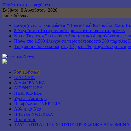
Περάστε στο περιεχόμενο
Σάββατο, 8 Αυγούστου, 2026
ροή ειδήσεων
Συνεχίζονται οι εκδηλώσεις “Πολιτιστικό Καλοκαίρι 202
8 Αυγούστου Τα σημαντικότερα γεγονότα από το παρελθόν
Νίκος Ταχιάος - Ξεκινούν τα δοκιμαστικά δρομολόγια της ε
Πάνω από 1.500 έλεγχοι σε περισσότερες από 300 παραλίες Dr
Τροχαίο με δύο νεκρούς στις Σέρρες - Φορτηγό συγκρούστηκ
Ροή ειδήσεων
ΕΙΔΗΣΕΙΣ
ΔΙΑΦΟΡΑ ΝΕΑ
ΔΙΕΘΝΗ ΝΕΑ
ΠΕΡΙΦΕΡΕΙΑ
Υγεία – Διατροφή
Περιβάλλον-ΕΝΕΡΓΕΙΑ
Αθλητικά Νέα
ΒΙΒΛΙΑ-SWOBIZZ –
Πολιτισμός
TAYTOTHTA ΟΡΟΙ ΧΡΗΣΗΣ ΠΡΟΣΩΠΙΚΑ ΔΕΔΟΜΕΝΑ 