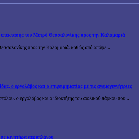
ης επέκτασης του Μετρό Θεσσαλονίκης προς την Καλαμαριά
Θεσσαλονίκης προς την Καλαμαριά, καθώς από απόψε...
ς, ο εργολάβος και ο επιχειρηματίας με τις ανεμογεννήτριες
όλου, ο εργολάβος και ο ιδιοκτήτης του αιολικού πάρκου που...
 σε κινητήρα αεροπλάνου