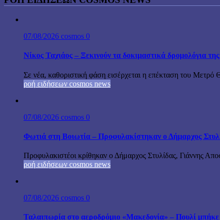
07/08/2026
cosmos
0
Νίκος Ταχιάος – Ξεκινούν τα δοκιμαστικά δρομολόγια τ
Σε νέα, καθοριστική φάση εισέρχεται η επέκταση του Μετρό 
ροή ειδήσεων cosmos news
07/08/2026
cosmos
0
Φωτιά στη Βοιωτία – Προφυλακίστηκαν ο Δήμαρχος Στυλίδα
Προφυλακιστέοι κρίθηκαν ο Δήμαρχος Στυλίδας, Γιάννης Αποστ
ροή ειδήσεων cosmos news
07/08/2026
cosmos
0
Ταλαιπωρία στο αεροδρόμιο «Μακεδονία» – Πουλί μπήκε