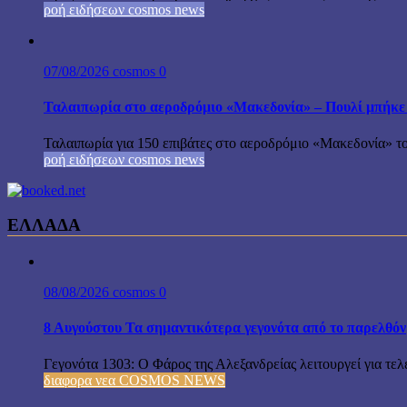
ροή ειδήσεων cosmos news
07/08/2026
cosmos
0
Ταλαιπωρία στο αεροδρόμιο «Μακεδονία» – Πουλί μπήκε
Ταλαιπωρία για 150 επιβάτες στο αεροδρόμιο «Μακεδονία» το
ροή ειδήσεων cosmos news
ΕΛΛΑΔΑ
08/08/2026
cosmos
0
8 Αυγούστου Τα σημαντικότερα γεγονότα από το παρελθόν
Γεγονότα 1303: Ο Φάρος της Αλεξανδρείας λειτουργεί για τελε
διαφορα νεα COSMOS NEWS