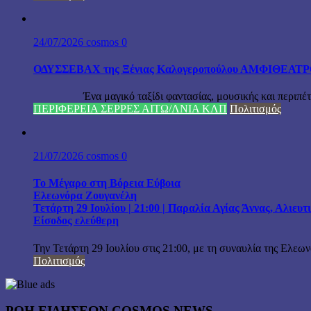
24/07/2026
cosmos
0
ΟΔΥΣΣΕΒΑΧ της Ξένιας Καλογεροπούλου ΑΜΦΙΘΕΑΤΡΟ Δ
Ένα μαγικό ταξίδι φαντασίας, μουσικής και περιπέτειας
ΠΕΡΙΦΕΡΕΙΑ ΣΕΡΡΕΣ ΑΙΤΩ/ΛΝΙΑ ΚΛΠ
Πολιτισμός
21/07/2026
cosmos
0
Το Μέγαρο στη Βόρεια Εύβοια
Ελεωνόρα Ζουγανέλη
Τετάρτη 29 Ιουλίου | 21:00 | Παραλία Αγίας Άννας, Αλιευ
Είσοδος ελεύθερη
Την Τετάρτη 29 Ιουλίου στις 21:00, με τη συναυλία της Ελεω
Πολιτισμός
ΡΟΗ ΕΙΔΗΣΕΩΝ COSMOS NEWS