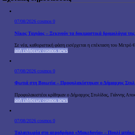
07/08/2026
cosmos
0
Νίκος Ταχιάος – Ξεκινούν τα δοκιμαστικά δρομολόγια τ
Σε νέα, καθοριστική φάση εισέρχεται η επέκταση του Μετρό 
ροή ειδήσεων cosmos news
07/08/2026
cosmos
0
Φωτιά στη Βοιωτία – Προφυλακίστηκαν ο Δήμαρχος Στυλίδα
Προφυλακιστέοι κρίθηκαν ο Δήμαρχος Στυλίδας, Γιάννης Αποστ
ροή ειδήσεων cosmos news
07/08/2026
cosmos
0
Ταλαιπωρία στο αεροδρόμιο «Μακεδονία» – Πουλί μπήκε