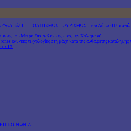
6, 16ο Φεστιβάλ ΓΗ-ΠΟΛΙΤΙΣΜΟΣ-ΤΟΥΡΙΣΜΟΣ”, του Δήμου Πλατανιά
πέκτασης του Μετρό Θεσσαλονίκης προς την Καλαμαριά
ones και νέες τεχνολογίες στη μάχη κατά της αυθαίρετης κατάληψης 
ε με ΙΧ
ΕΠΙΚΟΙΝΩΝΙΑ