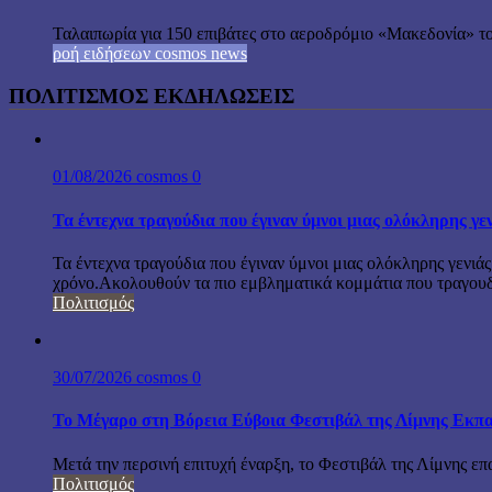
Ταλαιπωρία για 150 επιβάτες στο αεροδρόμιο «Μακεδονία» το
ροή ειδήσεων cosmos news
ΠΟΛΙΤΙΣΜΟΣ ΕΚΔΗΛΩΣΕΙΣ
01/08/2026
cosmos
0
Τα έντεχνα τραγούδια που έγιναν ύμνοι μιας ολόκληρης γε
Τα έντεχνα τραγούδια που έγιναν ύμνοι μιας ολόκληρης γενιάς
χρόνο.Ακολουθούν τα πιο εμβληματικά κομμάτια που τραγουδή
Πολιτισμός
30/07/2026
cosmos
0
Το Μέγαρο στη Βόρεια Εύβοια Φεστιβάλ της Λίμνης Εκπα
Μετά την περσινή επιτυχή έναρξη, το Φεστιβάλ της Λίμνης επ
Πολιτισμός