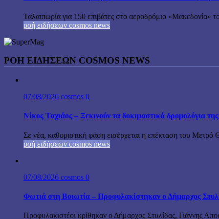
Ταλαιπωρία για 150 επιβάτες στο αεροδρόμιο «Μακεδονία» το
ροή ειδήσεων cosmos news
ΡΟΉ ΕΙΔΉΣΕΩΝ COSMOS NEWS
07/08/2026
cosmos
0
Νίκος Ταχιάος – Ξεκινούν τα δοκιμαστικά δρομολόγια τ
Σε νέα, καθοριστική φάση εισέρχεται η επέκταση του Μετρό 
ροή ειδήσεων cosmos news
07/08/2026
cosmos
0
Φωτιά στη Βοιωτία – Προφυλακίστηκαν ο Δήμαρχος Στυλίδα
Προφυλακιστέοι κρίθηκαν ο Δήμαρχος Στυλίδας, Γιάννης Αποστ