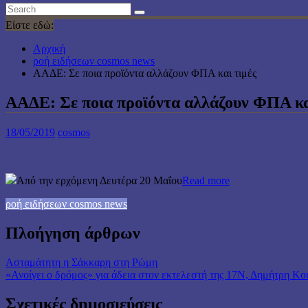
Είστε εδώ:
Αρχική
ροή ειδήσεων cosmos news
ΑΑΔΕ: Σε ποια προϊόντα αλλάζουν ΦΠΑ και τιμές
ΑΑΔΕ: Σε ποια προϊόντα αλλάζουν ΦΠΑ κα
18/05/2019
cosmos
Από την ερχόμενη Δευτέρα 20 Μαΐου
Read more
ροή ειδήσεων cosmos news
Πλοήγηση άρθρων
Ασταμάτητη η Σάκκαρη στη Ρώμη
«Ανοίγει ο δρόμος» για άδεια στον εκτελεστή της 17Ν, Δημήτρη Κο
Σχετικές δημοσιεύσεις