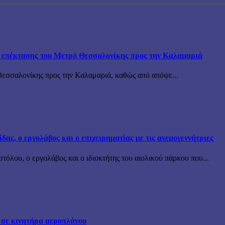
ης επέκτασης του Μετρό Θεσσαλονίκης προς την Καλαμαριά
Θεσσαλονίκης προς την Καλαμαριά, καθώς από απόψε...
ς, ο εργολάβος και ο επιχειρηματίας με τις ανεμογεννήτριες
όλου, ο εργολάβος και ο ιδιοκτήτης του αιολικού πάρκου που...
 σε κινητήρα αεροπλάνου