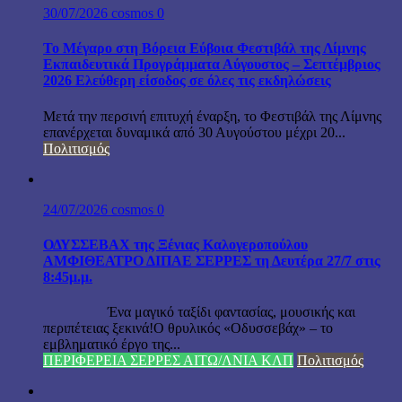
30/07/2026
cosmos
0
Το Μέγαρο στη Βόρεια Εύβοια Φεστιβάλ της Λίμνης
Εκπαιδευτικά Προγράμματα Αύγουστος – Σεπτέμβριος
2026 Ελεύθερη είσοδος σε όλες τις εκδηλώσεις
Μετά την περσινή επιτυχή έναρξη, το Φεστιβάλ της Λίμνης
επανέρχεται δυναμικά από 30 Αυγούστου μέχρι 20...
Πολιτισμός
24/07/2026
cosmos
0
ΟΔΥΣΣΕΒΑΧ της Ξένιας Καλογεροπούλου
ΑΜΦΙΘΕΑΤΡΟ ΔΙΠΑΕ ΣΕΡΡΕΣ τη Δευτέρα 27/7 στις
8:45μ.μ.
Ένα μαγικό ταξίδι φαντασίας, μουσικής και
περιπέτειας ξεκινά!Ο θρυλικός «Οδυσσεβάχ» – το
εμβληματικό έργο της...
ΠΕΡΙΦΕΡΕΙΑ ΣΕΡΡΕΣ ΑΙΤΩ/ΛΝΙΑ ΚΛΠ
Πολιτισμός