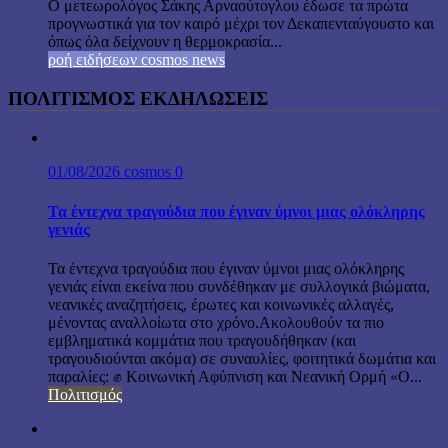
Ο μετεωρολόγος Σάκης Αρναούτογλου έδωσε τα πρώτα
προγνωστικά για τον καιρό μέχρι τον Δεκαπενταύγουστο και
όπως όλα δείχνουν η θερμοκρασία...
ροή ειδήσεων cosmos news
ΠΟΛΙΤΙΣΜΟΣ ΕΚΔΗΛΩΣΕΙΣ
01/08/2026
cosmos
0
Τα έντεχνα τραγούδια που έγιναν ύμνοι μιας ολόκληρης
γενιάς
Τα έντεχνα τραγούδια που έγιναν ύμνοι μιας ολόκληρης
γενιάς είναι εκείνα που συνδέθηκαν με συλλογικά βιώματα,
νεανικές αναζητήσεις, έρωτες και κοινωνικές αλλαγές,
μένοντας αναλλοίωτα στο χρόνο.Ακολουθούν τα πιο
εμβληματικά κομμάτια που τραγουδήθηκαν (και
τραγουδιούνται ακόμα) σε συναυλίες, φοιτητικά δωμάτια και
παραλίες: ✊ Κοινωνική Αφύπνιση και Νεανική Ορμή «Ο...
Πολιτισμός