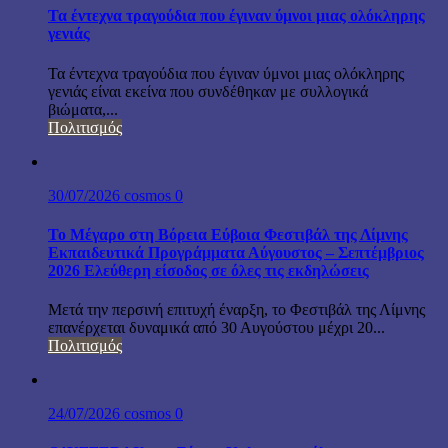
Τα έντεχνα τραγούδια που έγιναν ύμνοι μιας ολόκληρης
γενιάς
Τα έντεχνα τραγούδια που έγιναν ύμνοι μιας ολόκληρης
γενιάς είναι εκείνα που συνδέθηκαν με συλλογικά
βιώματα,...
Πολιτισμός
30/07/2026
cosmos
0
Το Μέγαρο στη Βόρεια Εύβοια Φεστιβάλ της Λίμνης
Εκπαιδευτικά Προγράμματα Αύγουστος – Σεπτέμβριος
2026 Ελεύθερη είσοδος σε όλες τις εκδηλώσεις
Μετά την περσινή επιτυχή έναρξη, το Φεστιβάλ της Λίμνης
επανέρχεται δυναμικά από 30 Αυγούστου μέχρι 20...
Πολιτισμός
24/07/2026
cosmos
0