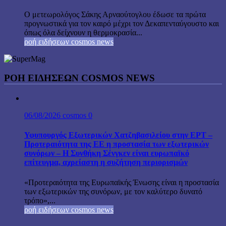
Ο μετεωρολόγος Σάκης Αρναούτογλου έδωσε τα πρώτα
προγνωστικά για τον καιρό μέχρι τον Δεκαπενταύγουστο και
όπως όλα δείχνουν η θερμοκρασία...
ροή ειδήσεων cosmos news
ΡΟΉ ΕΙΔΉΣΕΩΝ COSMOS NEWS
06/08/2026
cosmos
0
Υφυπουργός Εξωτερικών Χατζηβασιλείου στην ΕΡΤ –
Προτεραιότητα της ΕΕ η προστασία των εξωτερικών
συνόρων – Η Συνθήκη Σένγκεν είναι ευρωπαϊκό
επίτευγμα, αχρείαστη η συζήτηση περιορισμών
«Προτεραιότητα της Ευρωπαϊκής Ένωσης είναι η προστασία
των εξωτερικών της συνόρων, με τον καλύτερο δυνατό
τρόπο»,...
ροή ειδήσεων cosmos news