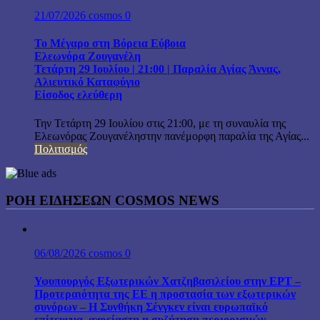
21/07/2026
cosmos
0
Το Μέγαρο στη Βόρεια Εύβοια
Ελεωνόρα Ζουγανέλη
Τετάρτη 29 Ιουλίου | 21:00 | Παραλία Αγίας Άννας,
Αλιευτικό Καταφύγιο
Είσοδος ελεύθερη
Την Τετάρτη 29 Ιουλίου στις 21:00, με τη συναυλία της
Ελεωνόρας Ζουγανέληστην πανέμορφη παραλία της Αγίας...
Πολιτισμός
ΡΟΗ ΕΙΔΗΣΕΩΝ COSMOS NEWS
06/08/2026
cosmos
0
Υφυπουργός Εξωτερικών Χατζηβασιλείου στην ΕΡΤ –
Προτεραιότητα της ΕΕ η προστασία των εξωτερικών
συνόρων – Η Συνθήκη Σένγκεν είναι ευρωπαϊκό
επίτευγμα, αχρείαστη η συζήτηση περιορισμών