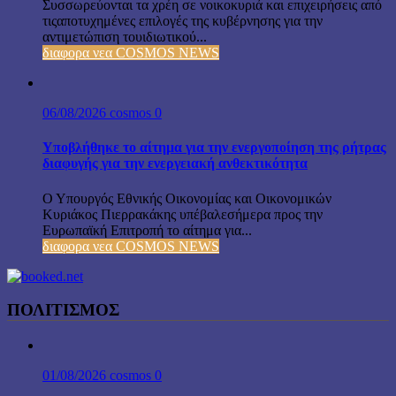
Συσσωρεύονται τα χρέη σε νοικοκυριά και επιχειρήσεις από
τιςαποτυχημένες επιλογές της κυβέρνησης για την
αντιμετώπιση τουιδιωτικού...
διαφορα νεα COSMOS NEWS
06/08/2026
cosmos
0
Υποβλήθηκε το αίτημα για την ενεργοποίηση της ρήτρας
διαφυγής για την ενεργειακή ανθεκτικότητα
Ο Υπουργός Εθνικής Οικονομίας και Οικονομικών
Κυριάκος Πιερρακάκης υπέβαλεσήμερα προς την
Ευρωπαϊκή Επιτροπή το αίτημα για...
διαφορα νεα COSMOS NEWS
ΠΟΛΙΤΙΣΜΟΣ
01/08/2026
cosmos
0