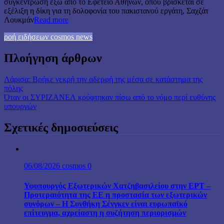
συγκέντρωση έξω από το Εφετείο Αθηνών, όπου βρίσκεται σε
εξέλιξη η δίκη για τη δολοφονία του πακιστανού εργάτη, Σαχζάτ
Λουκμάν
Read more
ροή ειδήσεων cosmos news
Πλοήγηση άρθρων
Λάρισα: Βρήκε νεκρή την αδερφή της μέσα σε κατάστημα της
πόλης
Όταν οι ΣΥΡΙΖΑΝΕΛ κρύφτηκαν πίσω από το νόμο περί ευθύνης
υπουργών
Σχετικές δημοσιεύσεις
06/08/2026
cosmos
0
Υφυπουργός Εξωτερικών Χατζηβασιλείου στην ΕΡΤ –
Προτεραιότητα της ΕΕ η προστασία των εξωτερικών
συνόρων – Η Συνθήκη Σένγκεν είναι ευρωπαϊκό
επίτευγμα, αχρείαστη η συζήτηση περιορισμών