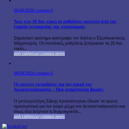
06/08/2026
cosmos
0
Άνω των 20 δισ. ευρώ οι ρυθμίσεις οφειλών από την
έναρξη λειτουργίας της πλατφόρμας
Σημαντικό ορόσημο κατέγραψε τον Ιούλιο ο Εξωδικαστικός
Μηχανισμός. Οι συνολικές ρυθμίσεις ξεπέρασαν τα 20 δισ.
ευρώ...
ροή ειδήσεων cosmos news
06/08/2026
cosmos
0
Οι πρώτες εκτιμήσεις για τον καιρό τον
Δεκαπενταύγουστο – Πού αναμένονται βροχές
Ο μετεωρολόγος Σάκης Αρναούτογλου έδωσε τα πρώτα
προγνωστικά για τον καιρό μέχρι τον Δεκαπενταύγουστο και
όπως όλα δείχνουν η θερμοκρασία...
ροή ειδήσεων cosmos news