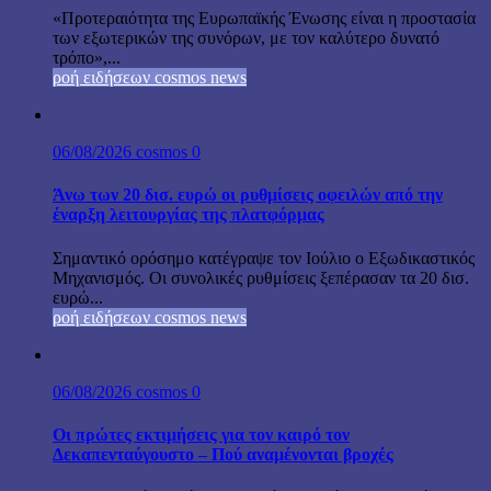
«Προτεραιότητα της Ευρωπαϊκής Ένωσης είναι η προστασία
των εξωτερικών της συνόρων, με τον καλύτερο δυνατό
τρόπο»,...
ροή ειδήσεων cosmos news
06/08/2026
cosmos
0
Άνω των 20 δισ. ευρώ οι ρυθμίσεις οφειλών από την
έναρξη λειτουργίας της πλατφόρμας
Σημαντικό ορόσημο κατέγραψε τον Ιούλιο ο Εξωδικαστικός
Μηχανισμός. Οι συνολικές ρυθμίσεις ξεπέρασαν τα 20 δισ.
ευρώ...
ροή ειδήσεων cosmos news
06/08/2026
cosmos
0
Οι πρώτες εκτιμήσεις για τον καιρό τον
Δεκαπενταύγουστο – Πού αναμένονται βροχές