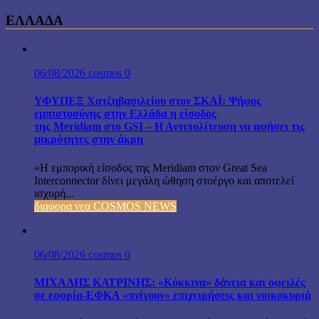
ΕΛΛΑΔΑ
06/08/2026
cosmos
0
ΥΦΥΠΕΞ Χατζηβασιλείου στον ΣΚΑΪ: Ψήφος
εμπιστοσύνης στην Ελλάδα η είσοδος
της Meridiam στο GSI – Η Αντιπολίτευση να αφήσει τις
μικρότητες στην άκρη
«Η εμπορική είσοδος της Meridiam στον Great Sea
Interconnector δίνει μεγάλη ώθηση στοέργο και αποτελεί
ισχυρή...
διαφορα νεα COSMOS NEWS
06/08/2026
cosmos
0
ΜΙΧΑΛΗΣ ΚΑΤΡΙΝΗΣ: «Κόκκινα» δάνεια και οφειλές
σε εφορία-ΕΦΚΑ «πνίγουν» επιχειρήσεις και νοικοκυριά