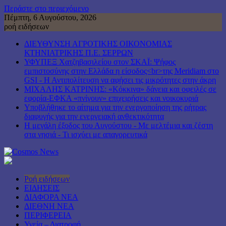
Περάστε στο περιεχόμενο
Πέμπτη, 6 Αυγούστου, 2026
ροή ειδήσεων
ΔΙΕΥΘΥΝΣΗ ΑΓΡΟΤΙΚΗΣ ΟΙΚΟΝΟΜΙΑΣ
ΚΤΗΝΙΑΤΡΙΚΗΣ Π.Ε. ΣΕΡΡΩΝ
ΥΦΥΠΕΞ Χατζηβασιλείου στον ΣΚΑΪ: Ψήφος
εμπιστοσύνης στην Ελλάδα η είσοδος<br>της Meridiam στο
GSI - Η Αντιπολίτευση να αφήσει τις μικρότητες στην άκρη
ΜΙΧΑΛΗΣ ΚΑΤΡΙΝΗΣ: «Κόκκινα» δάνεια και οφειλές σε
εφορία-ΕΦΚΑ «πνίγουν» επιχειρήσεις και νοικοκυριά
Υποβλήθηκε το αίτημα για την ενεργοποίηση της ρήτρας
διαφυγής για την ενεργειακή ανθεκτικότητα
Η μεγάλη έξοδος του Αυγούστου - Με μελτέμια και ζέστη
στα νησιά - Τι ισχύει με απαγορευτικά
Ροή ειδήσεων
ΕΙΔΗΣΕΙΣ
ΔΙΑΦΟΡΑ ΝΕΑ
ΔΙΕΘΝΗ ΝΕΑ
ΠΕΡΙΦΕΡΕΙΑ
Υγεία – Διατροφή