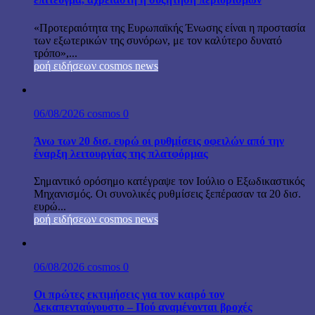
«Προτεραιότητα της Ευρωπαϊκής Ένωσης είναι η προστασία
των εξωτερικών της συνόρων, με τον καλύτερο δυνατό
τρόπο»,...
ροή ειδήσεων cosmos news
06/08/2026
cosmos
0
Άνω των 20 δισ. ευρώ οι ρυθμίσεις οφειλών από την
έναρξη λειτουργίας της πλατφόρμας
Σημαντικό ορόσημο κατέγραψε τον Ιούλιο ο Εξωδικαστικός
Μηχανισμός. Οι συνολικές ρυθμίσεις ξεπέρασαν τα 20 δισ.
ευρώ...
ροή ειδήσεων cosmos news
06/08/2026
cosmos
0
Οι πρώτες εκτιμήσεις για τον καιρό τον
Δεκαπενταύγουστο – Πού αναμένονται βροχές