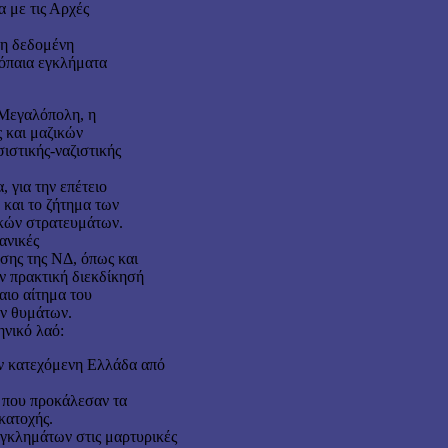
α με τις Αρχές
τη δεδομένη
ρόπαια εγκλήματα
 Μεγαλόπολη, η
ς και μαζικών
ιστικής-ναζιστικής
 για την επέτειο
 και το ζήτημα των
ικών στρατευμάτων.
ανικές
σης της ΝΔ, όπως και
ν πρακτική διεκδίκησή
ιο αίτημα του
ν θυμάτων.
ηνικό λαό:
ην κατεχόμενη Ελλάδα από
ς που προκάλεσαν τα
κατοχής.
εγκλημάτων στις μαρτυρικές