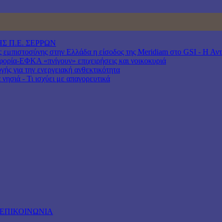
Σ Π.Ε. ΣΕΡΡΩΝ
μπιστοσύνης στην Ελλάδα η είσοδος της Meridiam στο GSI - Η Αντιπ
ρία-ΕΦΚΑ «πνίγουν» επιχειρήσεις και νοικοκυριά
γής για την ενεργειακή ανθεκτικότητα
νησιά - Τι ισχύει με απαγορευτικά
ΕΠΙΚΟΙΝΩΝΙΑ