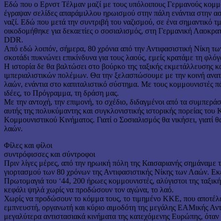
Εδώ που ο Ερνστ Τέλμαν μαζί με τους υπόλοιπους Γερμανούς κομμ
έγραψαν σελίδες απαράμιλλου ηρωισμού στην πάλη ενάντια στην αστ
ναζί. Εδώ που μετά την συντριβή του ναζισμού, σε ένα σημαντικό τ
οικοδομήθηκε για δεκαετίες ο σοσιαλισμός, στη Γερμανική Λαοκρατ
DDR.
Από εδώ λοιπόν, σήμερα, 80 χρόνια από την Αντιφασιστική Νίκη τω
σκοτάδι πυκνώνει επικίνδυνα για τους λαούς, εμείς κρατάμε τη φλό
Η ιστορία δε θα βαλτώσει στο βούρκο της ταξικής εκμετάλλευσης κ
ιμπεριαλιστικών πολέμων. Θα την ξελασπώσουμε με την κοινή ανατ
λαών, ενάντια στο καπιταλιστικό σύστημα. Με τους κομμουνιστές π
ιδέες, το Πρόγραμμα, τη δράση μας.
Με την αντοχή, την επιμονή, το σχέδιο, διδαγμένοι από τα συμπερά
αυτής της πολυκύμαντης και συγκλονιστικής ιστορικής πορείας του 
Κομμουνιστικού Κινήματος. Γιατί ο Σοσιαλισμός θα νικήσει, γιατί θα
λαών.
Φίλες και φίλοι
συντρόφισσες και σύντροφοι
Πριν λίγες μέρες, από την ηρωική πόλη της Καισαριανής σημάναμε 
γιορτασμού των 80 χρόνων της Αντιφασιστικής Νίκης των Λαών. Εκ
Πρωτομαγιά του ‘44, 200 ήρωες κομμουνιστές, αλύγιστοι της ταξική
κεφάλι ψηλά χωρίς να προδώσουν τον αγώνα, το λαό.
Χωρίς να προδώσουν το κόμμα τους, το τιμημένο ΚΚΕ, που αποτέλ
εμπνευστή, οργανωτή και κύριο αιμοδότη της μεγάλης ΕΑΜικής Αντ
μεγαλύτερα αντιστασιακά κινήματα της κατεχόμενης Ευρώπης, όταν 