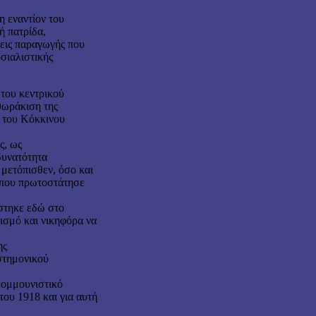
η εναντίον του
ή πατρίδα,
σεις παραγωγής που
σιαλιστικής
του κεντρικού
θωράκιση της
ύ του Κόκκινου
ς, ως
δυνατότητα
 μετόπισθεν, όσο και
 όπου πρωτοστάτησε
ίστηκε εδώ στο
ζισμό και νικηφόρα να
ης
ιστημονικού
Κομμουνιστικό
ου 1918 και για αυτή