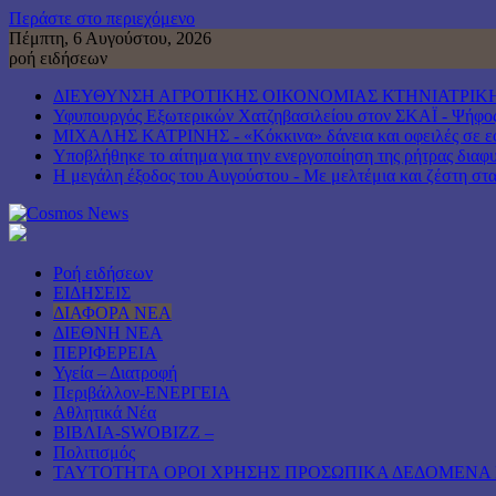
Περάστε στο περιεχόμενο
Πέμπτη, 6 Αυγούστου, 2026
ροή ειδήσεων
ΔΙΕΥΘΥΝΣΗ ΑΓΡΟΤΙΚΗΣ ΟΙΚΟΝΟΜΙΑΣ ΚΤΗΝΙΑΤΡΙΚΗ
Υφυπουργός Εξωτερικών Χατζηβασιλείου στον ΣΚΑΪ - Ψήφος ε
ΜΙΧΑΛΗΣ ΚΑΤΡΙΝΗΣ - «Κόκκινα» δάνεια και οφειλές σε εφο
Υποβλήθηκε το αίτημα για την ενεργοποίηση της ρήτρας διαφυ
Η μεγάλη έξοδος του Αυγούστου - Με μελτέμια και ζέστη στα 
Ροή ειδήσεων
ΕΙΔΗΣΕΙΣ
ΔΙΑΦΟΡΑ ΝΕΑ
ΔΙΕΘΝΗ ΝΕΑ
ΠΕΡΙΦΕΡΕΙΑ
Υγεία – Διατροφή
Περιβάλλον-ΕΝΕΡΓΕΙΑ
Αθλητικά Νέα
ΒΙΒΛΙΑ-SWOBIZZ –
Πολιτισμός
TAYTOTHTA ΟΡΟΙ ΧΡΗΣΗΣ ΠΡΟΣΩΠΙΚΑ ΔΕΔΟΜΕΝΑ 