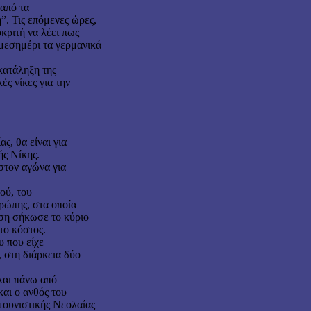
 από τα
”. Τις επόμενες ώρες,
κριτή να λέει πως
 μεσημέρι τα γερμανικά
κατάληξη της
ές νίκες για την
ς, θα είναι για
ής Νίκης.
στον αγώνα για
ού, του
ρώπης, στα οποία
ση σήκωσε το κύριο
το κόστος.
 που είχε
 στη διάρκεια δύο
και πάνω από
αι ο ανθός του
ουνιστικής Νεολαίας