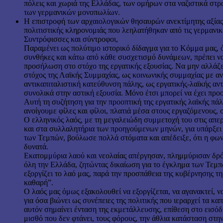
πόλεις και χωριά της Ελλάδας, των ομήρων στα ναζιστικά στρ
των γερμανικών μονοπωλίων.
Η επιστροφή των αρχαιολογικών θησαυρών ανεκτίμητης αξία
πολιτιστικής κληρονομιάς που λεηλατήθηκαν από τις γερμανικ
Συντρόφισσες και σύντροφοι,
Παραμένει ως πολύτιμο ιστορικό δίδαγμα για το Κόμμα μας, ότ
συνθήκες και κάτω από κάθε συσχετισμό δυνάμεων, πρέπει να
προσήλωση στο στόχο της εργατικής εξουσίας. Να μην αλλάζε
στόχος της Λαϊκής Συμμαχίας, ως κοινωνικής συμμαχίας με α
αντικαπιταλιστική κατεύθυνση πάλης, ως εργατικής-λαϊκής αντ
συνολικά στην αστική εξουσία. Μόνο έτσι μπορεί να έχει προ
Αυτή τη συζήτηση για την προοπτική της εργατικής λαϊκής πά
ανοίγουμε φίλες και φίλοι, πλατιά μέσα στους εργαζόμενους, 
Ο ελληνικός λαός, με τη μεγαλειώδη συμμετοχή του στις απε
και στα συλλαλητήρια των προηγούμενων μηνών, για υπάρξει 
των Τεμπών, βούλωσε πολλά στόματα και απέδειξε, ότι η φων
δυνατά.
Εκατομμύρια λαού και νεολαίας απέργησαν, πλημμύρισαν δρό
όλη την Ελλάδα, ζητώντας δικαίωση για το έγκλημα των Τεμπ
εξοργίζει το λαό μας, παρά την προσπάθεια της κυβέρνησης τη
καθαρή”.
Ο λαός μας όμως εξακολουθεί να εξοργίζεται, να αγανακτεί, 
για όσα βιώνει ως συνέπειες της πολιτικής που ιεραρχεί τα καπ
αυτόν σημαίνει ένταση της εκμετάλλευσης, επίθεση στο εισόδη
μισθό που δεν φτάνει, τους φόρους, την άθλια κατάσταση στην 