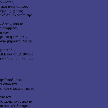
ουνιστές,
ική τάξη και τους
μήμα της χώρας,
ική Δημοκρατία, την
ν Λαών, που το
γα αναμμένη.
αι των
ρεπτική πάλη των
άντα μπροστά. Με τις
σματα όλης
ΚΚΕ και του Διεθνούς
 νικήσει το δίκιο των
την έναρξη του
εί όπου την
ς πάλης έπεφταν με το
εσε τον
ίστασης, ενός από τα
οι αστικές δυνάμεις