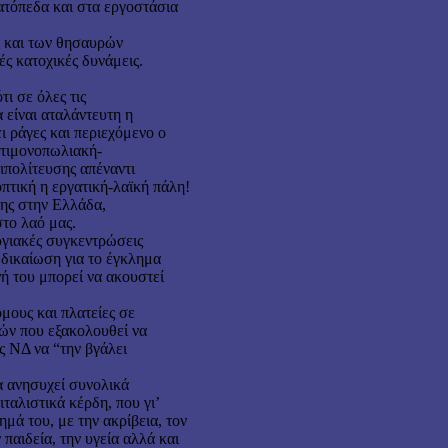
ατόπεδα και στα εργοστάσια
ς και των θησαυρών
ές κατοχικές δυνάμεις.
ι σε όλες τις
 είναι αταλάντευτη η
ι ράγες και περιεχόμενο ο
ντιμονοπωλιακή-
ιπολίτευσης απέναντι
οπτική η εργατική-λαϊκή πάλη!
λης στην Ελλάδα,
στο λαό μας.
ργιακές συγκεντρώσεις
δικαίωση για το έγκλημα
ή του μπορεί να ακουστεί
μους και πλατείες σε
ών που εξακολουθεί να
ς ΝΔ να “την βγάλει
να ανησυχεί συνολικά
ιταλιστικά κέρδη, που γι’
μά του, με την ακρίβεια, τον
παιδεία, την υγεία αλλά και