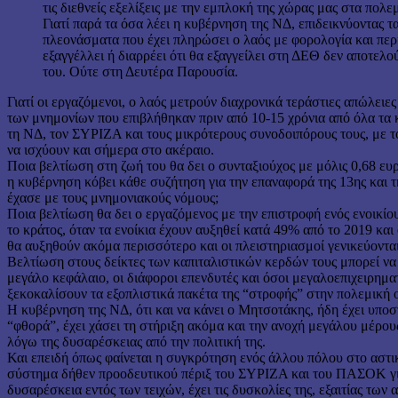
τις διεθνείς εξελίξεις με την εμπλοκή της χώρας μας στα πολε
Γιατί παρά τα όσα λέει η κυβέρνηση της ΝΔ, επιδεικνύοντας 
πλεονάσματα που έχει πληρώσει ο λαός με φορολογία και περι
εξαγγέλλει ή διαρρέει ότι θα εξαγγείλει στη ΔΕΘ δεν αποτελ
του. Ούτε στη Δευτέρα Παρουσία.
Γιατί οι εργαζόμενοι, ο λαός μετρούν διαχρονικά τεράστιες απώλειε
των μνημονίων που επιβλήθηκαν πριν από 10-15 χρόνια από όλα τ
τη ΝΔ, τον ΣΥΡΙΖΑ και τους μικρότερους συνοδοιπόρους τους, με τ
να ισχύουν και σήμερα στο ακέραιο.
Ποια βελτίωση στη ζωή του θα δει ο συνταξιούχος με μόλις 0,68 ευ
η κυβέρνηση κόβει κάθε συζήτηση για την επαναφορά της 13ης και τ
έχασε με τους μνημονιακούς νόμους;
Ποια βελτίωση θα δει ο εργαζόμενος με την επιστροφή ενός ενοικίο
το κράτος, όταν τα ενοίκια έχουν αυξηθεί κατά 49% από το 2019 και
θα αυξηθούν ακόμα περισσότερο και οι πλειστηριασμοί γενικεύονται
Βελτίωση στους δείκτες των καπιταλιστικών κερδών τους μπορεί να 
μεγάλο κεφάλαιο, οι διάφοροι επενδυτές και όσοι μεγαλοεπιχειρηματ
ξεκοκαλίσουν τα εξοπλιστικά πακέτα της “στροφής” στην πολεμική 
Η κυβέρνηση της ΝΔ, ότι και να κάνει ο Μητσοτάκης, ήδη έχει υποσ
“φθορά”, έχει χάσει τη στήριξη ακόμα και την ανοχή μεγάλου μέρο
λόγω της δυσαρέσκειας από την πολιτική της.
Και επειδή όπως φαίνεται η συγκρότηση ενός άλλου πόλου στο αστι
σύστημα δήθεν προοδευτικού πέριξ του ΣΥΡΙΖΑ και του ΠΑΣΟΚ για
δυσαρέσκεια εντός των τειχών, έχει τις δυσκολίες της, εξαιτίας των