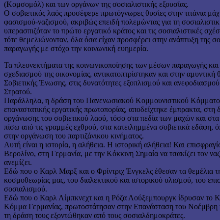
(Κομσομόλ) και των οργάνων της σοσιαλιστικής εξουσίας.
Ο σοβιετικός λαός προσέφερε πρωτόγνωρες θυσίες στην τιτάνια μάχ
φασισμού-ναζισμού, ακριβώς επειδή πολεμώντας για τη σοσιαλιστικ
υπερασπιζόταν το πρώτο εργατικό κράτος και τις σοσιαλιστικές σχέ
τότε θεμελιώνονταν, όλα όσα είχαν προσφέρει στην ανάπτυξη της σο
παραγωγής με στόχο την κοινωνική ευημερία.
Τα πλεονεκτήματα της κοινωνικοποίησης των μέσων παραγωγής και 
σχεδιασμού της οικονομίας, αντικατοπτρίστηκαν και στην αμυντική 
Σοβιετικής Ένωσης, στις δυνατότητες εξοπλισμού και ανεφοδιασμο
Στρατού.
Παράλληλα, η δράση του Πανενωσιακού Κομμουνιστικού Κόμματο
επαναστατικής εργατικής πρωτοπορίας, αποδείχτηκε έμπρακτα, στη 
οργάνωσης του σοβιετικού λαού, τόσο στα πεδία των μαχών και στα
πίσω από τις γραμμές εχθρού, στα κατειλημμένα σοβιετικά εδάφη,
στην οργάνωση του παρτιζάνικου κινήματος.
Αυτή είναι η ιστορία, η αλήθεια. Η ιστορική αλήθεια! Και επισφραγ
Βερολίνο, στη Γερμανία, με την Κόκκινη Σημαία να τσακίζει τον να
ανεμίζει.
Εδώ που ο Καρλ Μαρξ και ο Φρίντριχ Ένγκελς έθεσαν τα θεμέλια τ
κοσμοθεωρίας μας, του διαλεκτικού και ιστορικού υλισμού, του επ
σοσιαλισμού.
Εδώ που ο Καρλ Λίμπκνεχτ και η Ρόζα Λούξεμπουργκ ίδρυσαν το 
Κόμμα Γερμανίας, πρωτοστάτησαν στην Επανάσταση του Νοέμβρη τ
τη δράση τους εξοντώθηκαν από τους σοσιαλδημοκράτες.