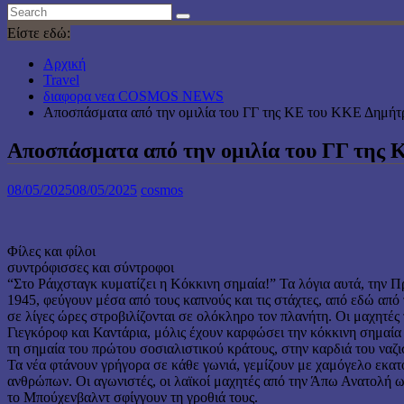
Είστε εδώ:
Αρχική
Travel
διαφορα νεα COSMOS NEWS
Αποσπάσματα από την ομιλία του ΓΓ της ΚΕ του ΚΚΕ Δημή
Αποσπάσματα από την ομιλία του ΓΓ της
08/05/2025
08/05/2025
cosmos
Φίλες και φίλοι
συντρόφισσες και σύντροφοι
“Στο Ράιχσταγκ κυματίζει η Κόκκινη σημαία!” Τα λόγια αυτά, την 
1945, φεύγουν μέσα από τους καπνούς και τις στάχτες, από εδώ από
σε λίγες ώρες στροβιλίζονται σε ολόκληρο τον πλανήτη. Οι μαχητέ
Γιεγκόροφ και Καντάρια, μόλις έχουν καρφώσει την κόκκινη σημαία
τη σημαία του πρώτου σοσιαλιστικού κράτους, στην καρδιά του ναζι
Τα νέα φτάνουν γρήγορα σε κάθε γωνιά, γεμίζουν με χαμόγελο εκα
ανθρώπων. Οι αγωνιστές, οι λαϊκοί μαχητές από την Άπω Ανατολή ω
το Μπούχενβαλντ σφίγγουν τη γροθιά τους.