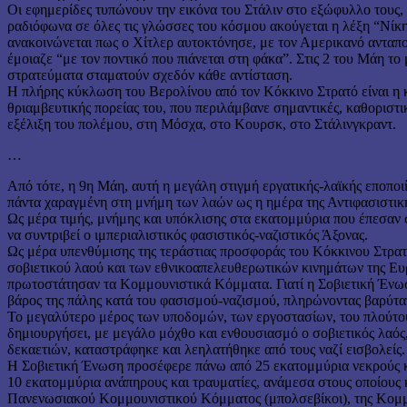
Οι εφημερίδες τυπώνουν την εικόνα του Στάλιν στο εξώφυλλο τους,
ραδιόφωνα σε όλες τις γλώσσες του κόσμου ακούγεται η λέξη “Νίκη
ανακοινώνεται πως ο Χίτλερ αυτοκτόνησε, με τον Αμερικανό ανταπο
έμοιαζε “με τον ποντικό που πιάνεται στη φάκα”. Στις 2 του Μάη το
στρατεύματα σταματούν σχεδόν κάθε αντίσταση.
Η πλήρης κύκλωση του Βερολίνου από τον Κόκκινο Στρατό είναι η 
θριαμβευτικής πορείας του, που περιλάμβανε σημαντικές, καθοριστικ
εξέλιξη του πολέμου, στη Μόσχα, στο Κουρσκ, στο Στάλινγκραντ.
…
Από τότε, η 9η Μάη, αυτή η μεγάλη στιγμή εργατικής-λαϊκής εποποιία
πάντα χαραγμένη στη μνήμη των λαών ως η ημέρα της Αντιφασιστικ
Ως μέρα τιμής, μνήμης και υπόκλισης στα εκατομμύρια που έπεσαν 
να συντριβεί ο ιμπεριαλιστικός φασιστικός-ναζιστικός Άξονας.
Ως μέρα υπενθύμισης της τεράστιας προσφοράς του Κόκκινου Στρατ
σοβιετικού λαού και των εθνικοαπελευθερωτικών κινημάτων της Ευ
πρωτοστάτησαν τα Κομμουνιστικά Κόμματα. Γιατί η Σοβιετική Ένω
βάρος της πάλης κατά του φασισμού-ναζισμού, πληρώνοντας βαρύτα
Το μεγαλύτερο μέρος των υποδομών, των εργοστασίων, του πλούτου
δημιουργήσει, με μεγάλο μόχθο και ενθουσιασμό ο σοβιετικός λαός,
δεκαετιών, καταστράφηκε και λεηλατήθηκε από τους ναζί εισβολείς.
Η Σοβιετική Ένωση προσέφερε πάνω από 25 εκατομμύρια νεκρούς 
10 εκατομμύρια ανάπηρους και τραυματίες, ανάμεσα στους οποίους κ
Πανενωσιακού Κομμουνιστικού Κόμματος (μπολσεβίκοι), της Κομμ