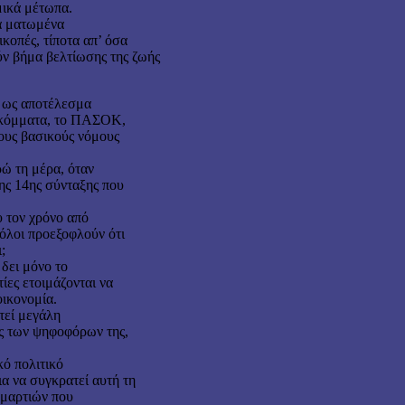
μικά μέτωπα.
τα ματωμένα
κοπές, τίποτα απ’ όσα
ούν βήμα βελτίωσης της ζωής
ς ως αποτέλεσμα
α κόμματα, το ΠΑΣΟΚ,
ους βασικούς νόμους
ρώ τη μέρα, όταν
ης 14ης σύνταξης που
υ τον χρόνο από
 όλοι προεξοφλούν ότι
;
δει μόνο το
ίες ετοιμάζονται να
οικονομία.
τεί μεγάλη
υς των ψηφοφόρων της,
κό πολιτικό
 να συγκρατεί αυτή τη
 αμαρτιών που