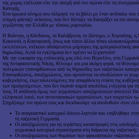
της χώρας επέλεγαν είτε την αποχή από τον αγώνα είτε τη συνεργασί
Κατοχής.
Ένα ηρωικό κίνημα που τόλμησε να τα βάλει με έναν αντίπαλο που 
στιγμή φάνταζε ανίκητος, που δεν δίσταζε να διαπράξει τα πιο αποτ
γεμίζοντας την Ελλάδα με τόπους μαρτυρίου.
Η Βιάννου, η Κάνδανος, τα Καλάβρυτα, το Δίστομο, ο Χορτιάτης, η
Κοκκινιά, η Καισαριανή, όπως και τόσοι άλλοι τόποι ολοκαυτώματο
εκτελέσεων, στέκουν αδιάψευστοι μάρτυρες της ιμπεριαλιστικής φασ
θηριωδίας. Αυτά τα εγκλήματα δεν πρέπει να ξεχαστούν!
Με την ευκαιρία της επίσκεψής μας εδώ στο Βερολίνο, στη Γερμανία,
της Αντιφασιστικής Νίκης, θέλουμε για μια ακόμη φορά, να θέσουμε
πολεμικών επανορθώσεων από τις θηριωδίες των ναζιστικών κατοχ
Επανορθώσεις, αποζημιώσεις, που αρνούνται να αποδώσουν οι γερμ
κυβερνήσεις, εκμεταλλευόμενες την απαράδεκτη στάση της κυβέρνη
των προηγούμενων, που δεν έκαναν καμιά απολύτως ενέργεια για τη
τους. Η απόδοση όμως των γερμανικών αποζημιώσεων αποτελεί δίκα
ελληνικού λαού, των αντιστασιακών οργανώσεων, των συγγενών τω
Στηρίζουμε τον αγώνα τους και διεκδικούμε να αποδοθούν στον ελλ
Το αναγκαστικό κατοχικό δάνειο-ληστεία που επιβλήθηκε στ
τη ναζιστική Γερμανία.
Οι αποζημιώσεις για τις τεράστιες καταστροφές στις υποδομέ
γερμανικά κατοχικά στρατεύματα στη διάρκεια της ναζιστικής 
Οι αποζημιώσεις των θυμάτων των φρικιαστικών ναζιστικών 