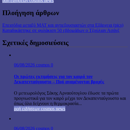
ροή ειδήσεων cosmos news
Πλοήγηση άρθρων
Επεισόδια μεταξύ ΜΑΤ και αντιεξουσιαστών στα Εξάρχεια (pics)
Καταδικάστηκε σε φυλάκιση 50 εβδομάδων ο Τζούλιαν Ασάνζ
Σχετικές δημοσιεύσεις
06/08/2026
cosmos
0
Οι πρώτες εκτιμήσεις για τον καιρό τον
Δεκαπενταύγουστο – Πού αναμένονται βροχές
Ο μετεωρολόγος Σάκης Αρναούτογλου έδωσε τα πρώτα
προγνωστικά για τον καιρό μέχρι τον Δεκαπενταύγουστο και
όπως όλα δείχνουν η θερμοκρασία...
ροή ειδήσεων cosmos news
06/08/2026
cosmos
0