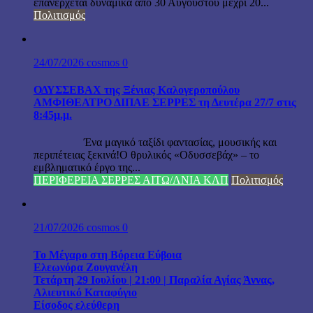
επανέρχεται δυναμικά από 30 Αυγούστου μέχρι 20...
Πολιτισμός
24/07/2026
cosmos
0
ΟΔΥΣΣΕΒΑΧ της Ξένιας Καλογεροπούλου
ΑΜΦΙΘΕΑΤΡΟ ΔΙΠΑΕ ΣΕΡΡΕΣ τη Δευτέρα 27/7 στις
8:45μ.μ.
Ένα μαγικό ταξίδι φαντασίας, μουσικής και
περιπέτειας ξεκινά!Ο θρυλικός «Οδυσσεβάχ» – το
εμβληματικό έργο της...
ΠΕΡΙΦΕΡΕΙΑ ΣΕΡΡΕΣ ΑΙΤΩ/ΛΝΙΑ ΚΛΠ
Πολιτισμός
21/07/2026
cosmos
0
Το Μέγαρο στη Βόρεια Εύβοια
Ελεωνόρα Ζουγανέλη
Τετάρτη 29 Ιουλίου | 21:00 | Παραλία Αγίας Άννας,
Αλιευτικό Καταφύγιο
Είσοδος ελεύθερη