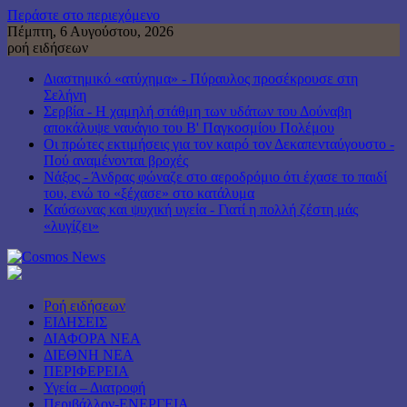
Περάστε στο περιεχόμενο
Πέμπτη, 6 Αυγούστου, 2026
ροή ειδήσεων
Διαστημικό «ατύχημα» - Πύραυλος προσέκρουσε στη
Σελήνη
Σερβία - Η χαμηλή στάθμη των υδάτων του Δούναβη
αποκάλυψε ναυάγιο του Β' Παγκοσμίου Πολέμου
Οι πρώτες εκτιμήσεις για τον καιρό τον Δεκαπενταύγουστο -
Πού αναμένονται βροχές
Νάξος - Άνδρας φώναζε στο αεροδρόμιο ότι έχασε το παιδί
του, ενώ το «ξέχασε» στο κατάλυμα
Καύσωνας και ψυχική υγεία - Γιατί η πολλή ζέστη μάς
«λυγίζει»
Ροή ειδήσεων
ΕΙΔΗΣΕΙΣ
ΔΙΑΦΟΡΑ ΝΕΑ
ΔΙΕΘΝΗ ΝΕΑ
ΠΕΡΙΦΕΡΕΙΑ
Υγεία – Διατροφή
Περιβάλλον-ΕΝΕΡΓΕΙΑ