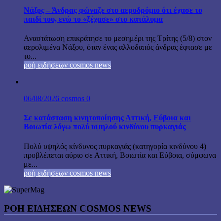
Νάξος – Άνδρας φώναζε στο αεροδρόμιο ότι έχασε το
παιδί του, ενώ το «ξέχασε» στο κατάλυμα
Αναστάτωση επικράτησε το μεσημέρι της Τρίτης (5/8) στον
αερολιμένα Νάξου, όταν ένας αλλοδαπός άνδρας έφτασε με
το...
ροή ειδήσεων cosmos news
06/08/2026
cosmos
0
Σε κατάσταση κινητοποίησης Αττική, Εύβοια και
Βοιωτία λόγω πολύ υψηλού κινδύνου πυρκαγιάς
Πολύ υψηλός κίνδυνος πυρκαγιάς (κατηγορία κινδύνου 4)
προβλέπεται αύριο σε Αττική, Βοιωτία και Εύβοια, σύμφωνα
με...
ροή ειδήσεων cosmos news
ΡΟΉ ΕΙΔΉΣΕΩΝ COSMOS NEWS