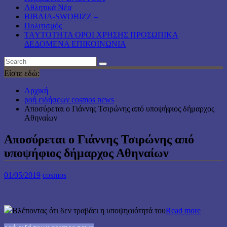
Αθλητικά Νέα
ΒΙΒΛΙΑ-SWOBIZZ –
Πολιτισμός
TAYTOTHTA ΟΡΟΙ ΧΡΗΣΗΣ ΠΡΟΣΩΠΙΚΑ
ΔΕΔΟΜΕΝΑ ΕΠΙΚΟΙΝΩΝΙΑ
Είστε εδώ:
Αρχική
ροή ειδήσεων cosmos news
Αποσύρεται ο Γιάννης Τσιρώνης από υποψήφιος δήμαρχος
Αθηναίων
Αποσύρεται ο Γιάννης Τσιρώνης από
υποψήφιος δήμαρχος Αθηναίων
01/05/2019
cosmos
Βλέποντας ότι δεν τραβάει η υποψηφιότητά του
Read more