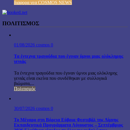
διαφορα νεα COSMOS NEWS
ΠΟΛΙΤΙΣΜΟΣ
01/08/2026
cosmos
0
Τα έντεχνα τραγούδια που έγιναν ύμνοι μιας ολόκληρης
γενιάς
Τα έντεχνα τραγούδια που έγιναν ύμνοι μιας ολόκληρης
γενιάς είναι εκείνα που συνδέθηκαν με συλλογικά
βιώματα,...
Πολιτισμός
30/07/2026
cosmos
0
Το Μέγαρο στη Βόρεια Εύβοια Φεστιβάλ της Λίμνης
Εκπαιδευτικά Προγράμματα Αύγουστος – Σεπτέμβριος