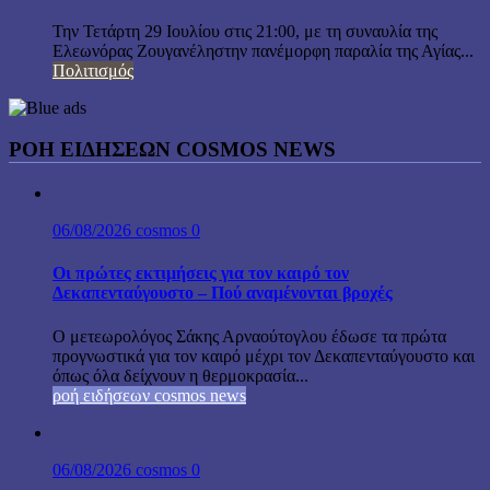
Την Τετάρτη 29 Ιουλίου στις 21:00, με τη συναυλία της
Ελεωνόρας Ζουγανέληστην πανέμορφη παραλία της Αγίας...
Πολιτισμός
ΡΟΗ ΕΙΔΗΣΕΩΝ COSMOS NEWS
06/08/2026
cosmos
0
Οι πρώτες εκτιμήσεις για τον καιρό τον
Δεκαπενταύγουστο – Πού αναμένονται βροχές
Ο μετεωρολόγος Σάκης Αρναούτογλου έδωσε τα πρώτα
προγνωστικά για τον καιρό μέχρι τον Δεκαπενταύγουστο και
όπως όλα δείχνουν η θερμοκρασία...
ροή ειδήσεων cosmos news
06/08/2026
cosmos
0