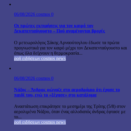
06/08/2026
cosmos
0
Οι πρώτες εκτιμήσεις για τον καιρό τον
Δεκαπενταύγουστο – Πού αναμένονται βροχές
Ο μετεωρολόγος Σάκης Αρναούτογλου έδωσε τα πρώτα
προγνωστικά για τον καιρό μέχρι τον Δεκαπενταύγουστο και
όπως όλα δείχνουν η θερμοκρασία...
ροή ειδήσεων cosmos news
06/08/2026
cosmos
0
Νάξος – Άνδρας φώναζε στο αεροδρόμιο ότι έχασε το
παιδί του, ενώ το «ξέχασε» στο κατάλυμα
Αναστάτωση επικράτησε το μεσημέρι της Τρίτης (5/8) στον
αερολιμένα Νάξου, όταν ένας αλλοδαπός άνδρας έφτασε με
το...
ροή ειδήσεων cosmos news