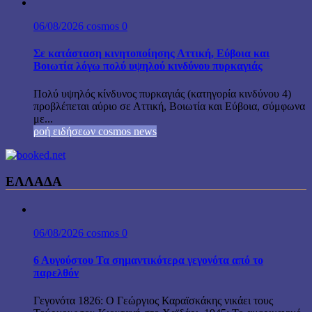
06/08/2026
cosmos
0
Σε κατάσταση κινητοποίησης Αττική, Εύβοια και
Βοιωτία λόγω πολύ υψηλού κινδύνου πυρκαγιάς
Πολύ υψηλός κίνδυνος πυρκαγιάς (κατηγορία κινδύνου 4)
προβλέπεται αύριο σε Αττική, Βοιωτία και Εύβοια, σύμφωνα
με...
ροή ειδήσεων cosmos news
ΕΛΛΑΔΑ
06/08/2026
cosmos
0
6 Αυγούστου Τα σημαντικότερα γεγονότα από το
παρελθόν
Γεγονότα 1826: Ο Γεώργιος Καραϊσκάκης νικάει τους