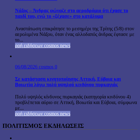
Νάξος – Άνδρας φώναζε στο αεροδρόμιο ότι έχασε το
παιδί του, ενώ το «ξέχασε» στο κατάλυμα
Αναστάτωση επικράτησε το μεσημέρι της Τρίτης (5/8) στον
αερολιμένα Νάξου, όταν ένας αλλοδαπός άνδρας έφτασε με
το...
ροή ειδήσεων cosmos news
06/08/2026
cosmos
0
Σε κατάσταση κινητοποίησης Αττική, Εύβοια και
Βοιωτία λόγω πολύ υψηλού κινδύνου πυρκαγιάς
Πολύ υψηλός κίνδυνος πυρκαγιάς (κατηγορία κινδύνου 4)
προβλέπεται αύριο σε Αττική, Βοιωτία και Εύβοια, σύμφωνα
με...
ροή ειδήσεων cosmos news
ΠΟΛΙΤΙΣΜΟΣ ΕΚΔΗΛΩΣΕΙΣ