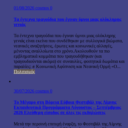
01/08/2026
cosmos
0
Τα έντεχνα τραγούδια που έγιναν ύμνοι μιας ολόκληρης
γενιάς
Τα έντεχνα τραγούδια που έγιναν ύμνοι μιας ολόκληρης
γενιάς είναι εκείνα που συνδέθηκαν με συλλογικά βιώματα,
νεανικές αναζητήσεις, έρωτες και κοινωνικές αλλαγές,
μένοντας αναλλοίωτα στο χρόνο.Ακολουθούν τα πιο
εμβληματικά κομμάτια που τραγουδήθηκαν (και
τραγουδιούνται ακόμα) σε συναυλίες, φοιτητικά δωμάτια και
παραλίες: ✊ Κοινωνική Αφύπνιση και Νεανική Ορμή «Ο...
Πολιτισμός
30/07/2026
cosmos
0
Το Μέγαρο στη Βόρεια Εύβοια Φεστιβάλ της Λίμνης
Εκπαιδευτικά Προγράμματα Αύγουστος – Σεπτέμβριος
2026 Ελεύθερη είσοδος σε όλες τις εκδηλώσεις
Μετά την περσινή επιτυχή έναρξη, το Φεστιβάλ της Λίμνης