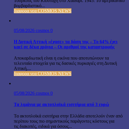
Τούρκους του Κιουταχή στο Χαϊδάρι. 1945: Το αμερικανικό
βομβαρδιστικό...
διαφορα νεα COSMOS NEWS
05/08/2026
cosmos
0
Η Δυτική Αττική «έχασε» τα δάση της – Το 64% έχει
καεί σε δέκα χρόνια – Οι αριθμοί της καταστροφής
Αποκαρδιωτική είναι η εικόνα που αποτυπώνουν τα
τελευταία στοιχεία για τις δασικές πυρκαγιές στη Δυτική
Αττική,...
διαφορα νεα COSMOS NEWS
05/08/2026
cosmos
0
Τα λιμάνια με ακτοπλοϊκά εισιτήρια από 3 ευρώ
Τα ακτοπλοϊκά εισιτήρια στην Ελλάδα αποτελούν έναν από
περίπου τους πιο σημαντικούς παράγοντες κόστους για
τις διακοπές, ειδικά για όσους...