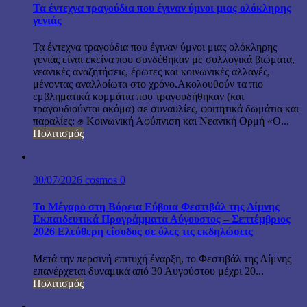
Τα έντεχνα τραγούδια που έγιναν ύμνοι μιας ολόκληρης
γενιάς
Τα έντεχνα τραγούδια που έγιναν ύμνοι μιας ολόκληρης
γενιάς είναι εκείνα που συνδέθηκαν με συλλογικά βιώματα,
νεανικές αναζητήσεις, έρωτες και κοινωνικές αλλαγές,
μένοντας αναλλοίωτα στο χρόνο.Ακολουθούν τα πιο
εμβληματικά κομμάτια που τραγουδήθηκαν (και
τραγουδιούνται ακόμα) σε συναυλίες, φοιτητικά δωμάτια και
παραλίες: ✊ Κοινωνική Αφύπνιση και Νεανική Ορμή «Ο...
Πολιτισμός
30/07/2026
cosmos
0
Το Μέγαρο στη Βόρεια Εύβοια Φεστιβάλ της Λίμνης
Εκπαιδευτικά Προγράμματα Αύγουστος – Σεπτέμβριος
2026 Ελεύθερη είσοδος σε όλες τις εκδηλώσεις
Μετά την περσινή επιτυχή έναρξη, το Φεστιβάλ της Λίμνης
επανέρχεται δυναμικά από 30 Αυγούστου μέχρι 20...
Πολιτισμός