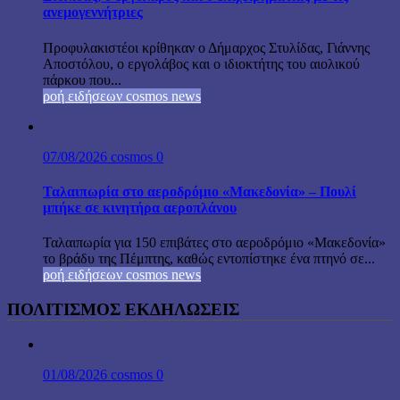
ανεμογεννήτριες
Προφυλακιστέοι κρίθηκαν ο Δήμαρχος Στυλίδας, Γιάννης
Αποστόλου, ο εργολάβος και ο ιδιοκτήτης του αιολικού
πάρκου που...
ροή ειδήσεων cosmos news
07/08/2026
cosmos
0
Ταλαιπωρία στο αεροδρόμιο «Μακεδονία» – Πουλί
μπήκε σε κινητήρα αεροπλάνου
Ταλαιπωρία για 150 επιβάτες στο αεροδρόμιο «Μακεδονία»
το βράδυ της Πέμπτης, καθώς εντοπίστηκε ένα πτηνό σε...
ροή ειδήσεων cosmos news
ΠΟΛΙΤΙΣΜΟΣ ΕΚΔΗΛΩΣΕΙΣ
01/08/2026
cosmos
0