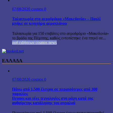
07/08/2026
cosmos
0
Ταλαιπωρία στο αεροδρόμιο «Μακεδονία» – Πουλί
μπήκε σε κινητήρα αεροπλάνου
Ταλαιπωρία για 150 επιβάτες στο αεροδρόμιο «Μακεδονία»
το βράδυ της Πέμπτης, καθώς εντοπίστηκε ένα πτηνό σε...
ροή ειδήσεων cosmos news
ΕΛΛΑΔΑ
07/08/2026
cosmos
0
Πάνω από 1.500 έλεγχοι σε περισσότερες από 300
παραλίες
Drones και νέες τεχνολογίες στη μάχη κατά της
αυθαίρετης κατάληψης του αιγιαλού
Περισσότεροι από 1.500 έλεγχοι έχουν πραγματοποιηθεί