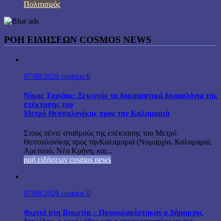
Πολιτισμός
ΡΟΗ ΕΙΔΗΣΕΩΝ COSMOS NEWS
07/08/2026
cosmos
0
Νίκος Ταχιάος: Ξεκινούν τα δοκιμαστικά δρομολόγια της
επέκτασης του
Μετρό Θεσσαλονίκης προς την Καλαμαριά
Στους πέντε σταθμούς της επέκτασης του Μετρό
Θεσσαλονίκης προς τηνΚαλαμαριά (Νομαρχία, Καλαμαριά,
Αρετσού, Νέα Κρήνη, και...
ροή ειδήσεων cosmos news
07/08/2026
cosmos
0
Φωτιά στη Βοιωτία – Προφυλακίστηκαν ο Δήμαρχος