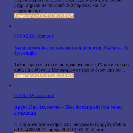
μέχρι σήμερα σε πάνωαπό 300 παραλίες και 450
επιχειρήσεις σε...
διαφορα νεα COSMOS NEWS
07/08/2026
cosmos
0
Χωρίς πινακίδες τα καινούρια αμάξια στην Ελλάδα – Τι
έχει συμβεί
Ταλαιπωρία εν μέσω θέρους για αγοραστές ΙΧ και δικύκλων,
καθώς Διευθύνσεις Μεταφορών στη χώρα έχουν αρχίσει...
διαφορα νεα COSMOS NEWS
07/08/2026
cosmos
0
Αργία 15ης Αυγούστου – Πώς θα πληρωθεί για όσους
εργάζονται
Η 15η Αυγούστου ανήκει στις υποχρεωτικές αργίες (άρθρο
60 Ν. 4808/2021, άρθρο 203 ΠΔ 62/2025) κατά...