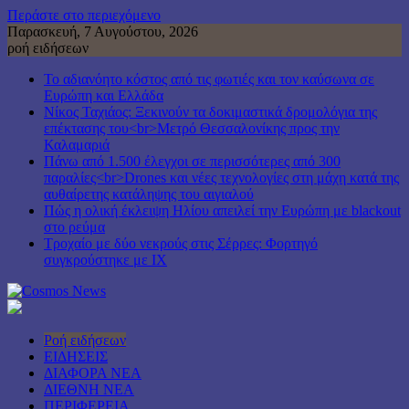
Περάστε στο περιεχόμενο
Παρασκευή, 7 Αυγούστου, 2026
ροή ειδήσεων
Το αδιανόητο κόστος από τις φωτιές και τον καύσωνα σε
Ευρώπη και Ελλάδα
Νίκος Ταχιάος: Ξεκινούν τα δοκιμαστικά δρομολόγια της
επέκτασης του<br>Μετρό Θεσσαλονίκης προς την
Καλαμαριά
Πάνω από 1.500 έλεγχοι σε περισσότερες από 300
παραλίες<br>Drones και νέες τεχνολογίες στη μάχη κατά της
αυθαίρετης κατάληψης του αιγιαλού
Πώς η ολική έκλειψη Ηλίου απειλεί την Ευρώπη με blackout
στο ρεύμα
Τροχαίο με δύο νεκρούς στις Σέρρες: Φορτηγό
συγκρούστηκε με ΙΧ
Ροή ειδήσεων
ΕΙΔΗΣΕΙΣ
ΔΙΑΦΟΡΑ ΝΕΑ
ΔΙΕΘΝΗ ΝΕΑ
ΠΕΡΙΦΕΡΕΙΑ