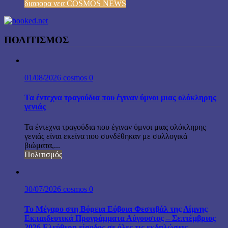
διαφορα νεα COSMOS NEWS
ΠΟΛΙΤΙΣΜΟΣ
01/08/2026
cosmos
0
Τα έντεχνα τραγούδια που έγιναν ύμνοι μιας ολόκληρης
γενιάς
Τα έντεχνα τραγούδια που έγιναν ύμνοι μιας ολόκληρης
γενιάς είναι εκείνα που συνδέθηκαν με συλλογικά
βιώματα,...
Πολιτισμός
30/07/2026
cosmos
0
Το Μέγαρο στη Βόρεια Εύβοια Φεστιβάλ της Λίμνης
Εκπαιδευτικά Προγράμματα Αύγουστος – Σεπτέμβριος
2026 Ελεύθερη είσοδος σε όλες τις εκδηλώσεις