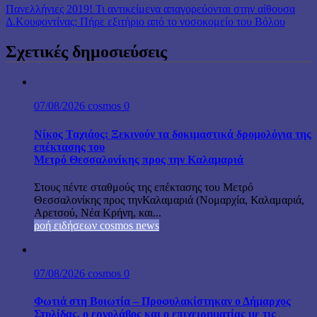
Πανελλήνιες 2019! Τι αντικείμενα απαγορεύονται στην αίθουσα
Δ.Κουφοντίνας: Πήρε εξιτήριο από το νοσοκομείο του Βόλου
Σχετικές δημοσιεύσεις
07/08/2026
cosmos
0
Νίκος Ταχιάος: Ξεκινούν τα δοκιμαστικά δρομολόγια της
επέκτασης του
Μετρό Θεσσαλονίκης προς την Καλαμαριά
Στους πέντε σταθμούς της επέκτασης του Μετρό
Θεσσαλονίκης προς τηνΚαλαμαριά (Νομαρχία, Καλαμαριά,
Αρετσού, Νέα Κρήνη, και...
ροή ειδήσεων cosmos news
07/08/2026
cosmos
0
Φωτιά στη Βοιωτία – Προφυλακίστηκαν ο Δήμαρχος
Στυλίδας, ο εργολάβος και ο επιχειρηματίας με τις