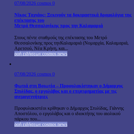
07/08/2026
cosmos
0
Νίκος Ταχιάος: Ξεκινούν τα δοκιμαστικά δρομολόγια της
επέκτασης του
Μετρό Θεσσαλονίκης προς την Καλαμαριά
Στους πέντε σταθμούς της επέκτασης του Μετρό
Θεσσαλονίκης προς τηνΚαλαμαριά (Νομαρχία, Καλαμαριά,
Αρετσού, Νέα Κρήνη, και...
ροή ειδήσεων cosmos news
07/08/2026
cosmos
0
Φωτιά στη Βοιωτία – Προφυλακίστηκαν ο Δήμαρχος
Στυλίδας, ο εργολάβος και ο επιχειρηματίας με τις
ανεμογεννήτριες
Προφυλακιστέοι κρίθηκαν ο Δήμαρχος Στυλίδας, Γιάννης
Αποστόλου, ο εργολάβος και ο ιδιοκτήτης του αιολικού
πάρκου που...
ροή ειδήσεων cosmos news