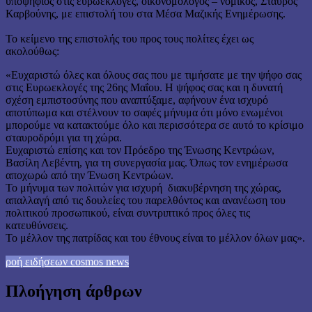
υποψήφιος στις ευρωεκλογές, οικονομολόγος – νομικός, Σταύρος
Καρβούνης, με επιστολή του στα Μέσα Μαζικής Ενημέρωσης.
Το κείμενο της επιστολής του προς τους πολίτες έχει ως
ακολούθως:
«Ευχαριστώ όλες και όλους σας που με τιμήσατε με την ψήφο σας
στις Ευρωεκλογές της 26ης Μαΐου. Η ψήφος σας και η δυνατή
σχέση εμπιστοσύνης που αναπτύξαμε, αφήνουν ένα ισχυρό
αποτύπωμα και στέλνουν το σαφές μήνυμα ότι μόνο ενωμένοι
μπορούμε να κατακτούμε όλο και περισσότερα σε αυτό το κρίσιμο
σταυροδρόμι για τη χώρα.
Ευχαριστώ επίσης και τον Πρόεδρο της Ένωσης Κεντρώων,
Βασίλη Λεβέντη, για τη συνεργασία μας. Όπως τον ενημέρωσα
αποχωρώ από την Ένωση Κεντρώων.
Το μήνυμα των πολιτών για ισχυρή διακυβέρνηση της χώρας,
απαλλαγή από τις δουλείες του παρελθόντος και ανανέωση του
πολιτικού προσωπικού, είναι συντριπτικό προς όλες τις
κατευθύνσεις.
Το μέλλον της πατρίδας και του έθνους είναι το μέλλον όλων μας».
ροή ειδήσεων cosmos news
Πλοήγηση άρθρων