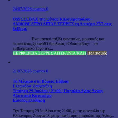
24/07/2026
cosmos
0
ΟΔΥΣΣΕΒΑΧ της Ξένιας Καλογεροπούλου
ΑΜΦΙΘΕΑΤΡΟ ΔΙΠΑΕ ΣΕΡΡΕΣ τη Δευτέρα 27/7 στις
8:45μ.μ.
Ένα μαγικό ταξίδι φαντασίας, μουσικής και
περιπέτειας ξεκινά!Ο θρυλικός «Οδυσσεβάχ» – το
εμβληματικό έργο της...
ΠΕΡΙΦΕΡΕΙΑ ΣΕΡΡΕΣ ΑΙΤΩ/ΛΝΙΑ ΚΛΠ
Πολιτισμός
21/07/2026
cosmos
0
Το Μέγαρο στη Βόρεια Εύβοια
Ελεωνόρα Ζουγανέλη
Τετάρτη 29 Ιουλίου | 21:00 | Παραλία Αγίας Άννας,
Αλιευτικό Καταφύγιο
Είσοδος ελεύθερη
Την Τετάρτη 29 Ιουλίου στις 21:00, με τη συναυλία της
Ελεωνόρας Ζουγανέληστην πανέμορφη παραλία της Αγίας...