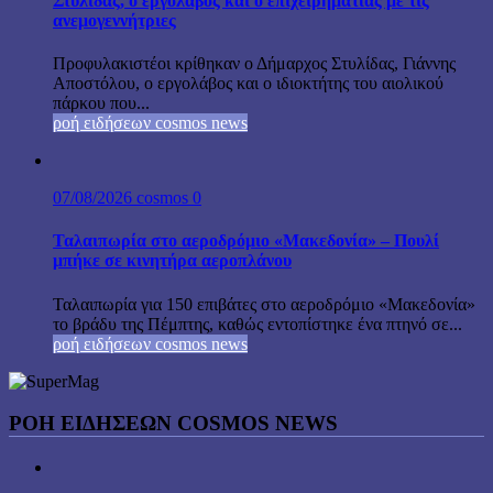
Στυλίδας, ο εργολάβος και ο επιχειρηματίας με τις
ανεμογεννήτριες
Προφυλακιστέοι κρίθηκαν ο Δήμαρχος Στυλίδας, Γιάννης
Αποστόλου, ο εργολάβος και ο ιδιοκτήτης του αιολικού
πάρκου που...
ροή ειδήσεων cosmos news
07/08/2026
cosmos
0
Ταλαιπωρία στο αεροδρόμιο «Μακεδονία» – Πουλί
μπήκε σε κινητήρα αεροπλάνου
Ταλαιπωρία για 150 επιβάτες στο αεροδρόμιο «Μακεδονία»
το βράδυ της Πέμπτης, καθώς εντοπίστηκε ένα πτηνό σε...
ροή ειδήσεων cosmos news
ΡΟΉ ΕΙΔΉΣΕΩΝ COSMOS NEWS