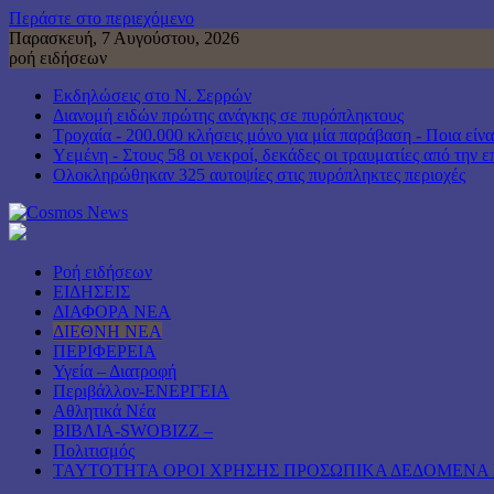
Περάστε στο περιεχόμενο
Παρασκευή, 7 Αυγούστου, 2026
ροή ειδήσεων
Εκδηλώσεις στο Ν. Σερρών
Διανομή ειδών πρώτης ανάγκης σε πυρόπληκτους
Τροχαία - 200.000 κλήσεις μόνο για μία παράβαση - Ποια είνα
Υεμένη - Στους 58 οι νεκροί, δεκάδες οι τραυματίες από την 
Ολοκληρώθηκαν 325 αυτοψίες στις πυρόπληκτες περιοχές
Ροή ειδήσεων
ΕΙΔΗΣΕΙΣ
ΔΙΑΦΟΡΑ ΝΕΑ
ΔΙΕΘΝΗ ΝΕΑ
ΠΕΡΙΦΕΡΕΙΑ
Υγεία – Διατροφή
Περιβάλλον-ΕΝΕΡΓΕΙΑ
Αθλητικά Νέα
ΒΙΒΛΙΑ-SWOBIZZ –
Πολιτισμός
TAYTOTHTA ΟΡΟΙ ΧΡΗΣΗΣ ΠΡΟΣΩΠΙΚΑ ΔΕΔΟΜΕΝΑ 