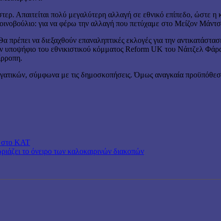
τερ. Απαιτείται πολύ μεγαλύτερη αλλαγή σε εθνικό επίπεδο, ώστε η κ
κοινοβούλιο: για να φέρω την αλλαγή που πετύχαμε στο Μείζον Μάντ
α πρέπει να διεξαχθούν επαναληπτικές εκλογές για την αντικατάστασ
ον υποψήφιο του εθνικιστικού κόμματος Reform UK του Νάιτζελ Φάρατ
ίρροπη.
γατικών, σύμφωνα με τις δημοσκοπήσεις. Όμως αναγκαία προϋπόθεση γ
ν στο ΚΑΤ
ωριάζει το όνειρο των καλοκαιρινών διακοπών