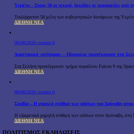
Υεμένη – Στους 58 οι νεκροί, δεκάδες οι τραυματίες από 
Τουλάχιστον 58 μέλη των κυβερνητικών δυνάμεων της Υεμέν
ΔΙΕΘΝΗ ΝΕΑ
06/08/2026
cosmos
0
Διαστημικό «ατύχημα» – Πύραυλος προσέκρουσε στη Σελ
Στη Σελήνη προσέκρουσε τμήμα πυραύλου Falcon 9 της Space
ΔΙΕΘΝΗ ΝΕΑ
06/08/2026
cosmos
0
Σερβία – Η χαμηλή στάθμη των υδάτων του Δούναβη αποκ
Η εξαιρετικά χαμηλή στάθμη των υδάτων στον Δούναβη, στη Σ
ΔΙΕΘΝΗ ΝΕΑ
ΠΟΛΙΤΙΣΜΟΣ ΕΚΔΗΛΩΣΕΙΣ