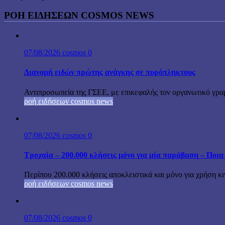
ΡΟΉ ΕΙΔΉΣΕΩΝ COSMOS NEWS
07/08/2026
cosmos
0
Διανομή ειδών πρώτης ανάγκης σε πυρόπληκτους
Αντιπροσωπεία της ΓΣΕΕ, με επικεφαλής τον οργανωτικό γρα
ροή ειδήσεων cosmos news
07/08/2026
cosmos
0
Τροχαία – 200.000 κλήσεις μόνο για μία παράβαση – Ποια 
Περίπου 200.000 κλήσεις αποκλειστικά και μόνο για χρήση κ
ροή ειδήσεων cosmos news
07/08/2026
cosmos
0