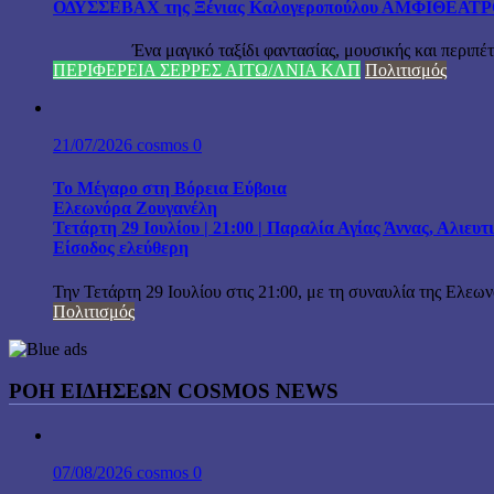
ΟΔΥΣΣΕΒΑΧ της Ξένιας Καλογεροπούλου ΑΜΦΙΘΕΑΤΡΟ Δ
Ένα μαγικό ταξίδι φαντασίας, μουσικής και περιπέτειας
ΠΕΡΙΦΕΡΕΙΑ ΣΕΡΡΕΣ ΑΙΤΩ/ΛΝΙΑ ΚΛΠ
Πολιτισμός
21/07/2026
cosmos
0
Το Μέγαρο στη Βόρεια Εύβοια
Ελεωνόρα Ζουγανέλη
Τετάρτη 29 Ιουλίου | 21:00 | Παραλία Αγίας Άννας, Αλιευ
Είσοδος ελεύθερη
Την Τετάρτη 29 Ιουλίου στις 21:00, με τη συναυλία της Ελεω
Πολιτισμός
ΡΟΗ ΕΙΔΗΣΕΩΝ COSMOS NEWS
07/08/2026
cosmos
0