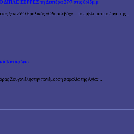
ΙΠΑΕ ΣΕΡΡΕΣ τη Δευτέρα 27/7 στις 8:45μ.μ.
 ξεκινά!Ο θρυλικός «Οδυσσεβάχ» – το εμβληματικό έργο της...
τικό Καταφύγιο
νόρας Ζουγανέληστην πανέμορφη παραλία της Αγίας...