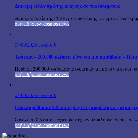
Διανομή ειδών πρώτης ανάγκης σε πυρόπληκτους
Αντιπροσωπεία της ΓΣΕΕ, με επικεφαλής τον οργανωτικό γρα
ροή ειδήσεων cosmos news
07/08/2026
cosmos
0
Τροχαία – 200.000 κλήσεις μόνο για μία παράβαση – Ποια 
Περίπου 200.000 κλήσεις αποκλειστικά και μόνο για χρήση κ
ροή ειδήσεων cosmos news
07/08/2026
cosmos
0
Ολοκληρώθηκαν 325 αυτοψίες στις πυρόπληκτες περιοχές
Συνολικά 325 αυτοψίες κτιρίων έχουν ολοκληρωθεί από τα κ
ροή ειδήσεων cosmos news