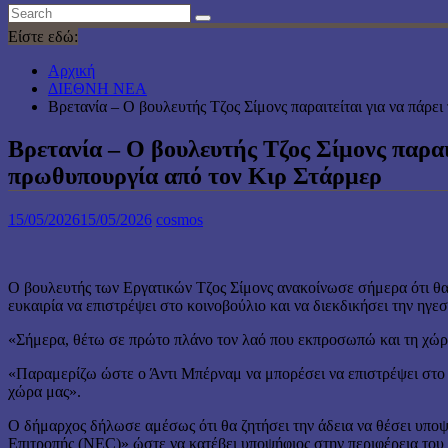
Είστε εδώ:
Αρχική
ΔΙΕΘΝΗ ΝΕΑ
Βρετανία – Ο βουλευτής Τζος Σίμονς παραιτείται για να πάρε
Βρετανία – Ο βουλευτής Τζος Σίμονς παραι
πρωθυπουργία από τον Κιρ Στάρμερ
15/05/2026
15/05/2026
cosmos
Ο βουλευτής των Εργατικών Τζος Σίμονς ανακοίνωσε σήμερα ότι θα
ευκαιρία να επιστρέψει στο κοινοβούλιο και να διεκδικήσει την ηγ
«Σήμερα, θέτω σε πρώτο πλάνο τον λαό που εκπροσωπώ και τη χώρ
«Παραμερίζω ώστε ο Άντι Μπέρναμ να μπορέσει να επιστρέψει στο σπ
χώρα μας».
Ο δήμαρχος δήλωσε αμέσως ότι θα ζητήσει την άδεια να θέσει υποψ
Επιτροπής (NEC)» ώστε να κατέβει υποψήφιος στην περιφέρεια του