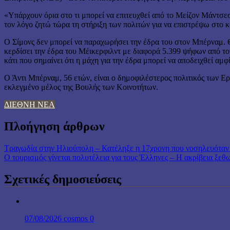
«Υπάρχουν όρια στο τι μπορεί να επιτευχθεί από το Μείζον Μάντσεσ
τον λόγο ζητώ τώρα τη στήριξη των πολιτών για να επιστρέψω στο 
Ο Σίμονς δεν μπορεί να παραχωρήσει την έδρα του στον Μπέρναμ. Θ
κερδίσει την έδρα του Μέικερφιλντ με διαφορά 5.399 ψήφων από τ
κάτι που σημαίνει ότι η μάχη για την έδρα μπορεί να αποδειχθεί αμφ
Ο Άντι Μπέρναμ, 56 ετών, είναι ο δημοφιλέστερος πολιτικός των Ερ
εκλεγμένο μέλος της Βουλής των Κοινοτήτων.
ΔΙΕΘΝΗ ΝΕΑ
Πλοήγηση άρθρων
Τραγωδία στην Ηλιούπολη – Κατέληξε η 17χρονη που νοσηλευότα
Ο τουρισμός γίνεται πολυτέλεια για τους Έλληνες – Η ακρίβεια ξεθ
Σχετικές δημοσιεύσεις
07/08/2026
cosmos
0