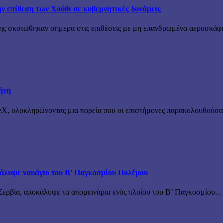
την επίθεση των Χούθι σε κυβερνητικές δυνάμεις
ης σκοτώθηκαν σήμερα στις επιθέσεις με μη επανδρωμένα αεροσκάφη
ήνη
X, ολοκληρώνοντας μια πορεία που οι επιστήμονες παρακολουθούσαν 
άλυψε ναυάγιο του Β’ Παγκοσμίου Πολέμου
ερβία, αποκάλυψε τα απομεινάρια ενός πλοίου του Β’ Παγκοσμίου...