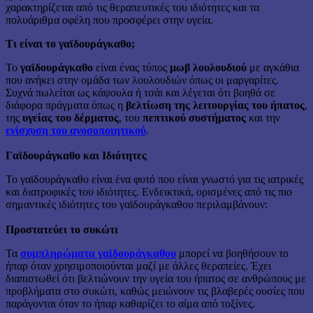
χαρακτηρίζεται από τις θεραπευτικές του ιδιότητες και τα
πολυάριθμα οφέλη που προσφέρει στην υγεία.
Τι είναι το γαϊδουράγκαθο;
Το
γαϊδουράγκαθο
είναι ένας τύπος
μωβ λουλουδιού
με αγκάθια
που ανήκει στην ομάδα των λουλουδιών όπως οι μαργαρίτες.
Συχνά πωλείται ως κάψουλα ή τσάι και λέγεται ότι βοηθά σε
διάφορα πράγματα όπως η
βελτίωση της λειτουργίας του ήπατος
,
της
υγείας του δέρματος
, του
πεπτικού συστήματος
και την
ενίσχυση του ανοσοποιητικού
.
Γαϊδουράγκαθο και Ιδιότητες
Το γαϊδουράγκαθο είναι ένα φυτό που είναι γνωστό για τις ιατρικές
και διατροφικές του ιδιότητες. Ενδεικτικά, ορισμένες από τις πιο
σημαντικές ιδιότητες του γαϊδουράγκαθου περιλαμβάνουν:
Προστατεύει το συκώτι
Τα
συμπληρώματα γαϊδουράγκαθου
μπορεί να βοηθήσουν το
ήπαρ όταν χρησιμοποιούνται μαζί με άλλες θεραπείες. Έχει
διαπιστωθεί ότι βελτιώνουν την υγεία του ήπατος σε ανθρώπους με
προβλήματα στο συκώτι, καθώς μειώνουν τις βλαβερές ουσίες που
παράγονται όταν το ήπαρ καθαρίζει το αίμα από τοξίνες.