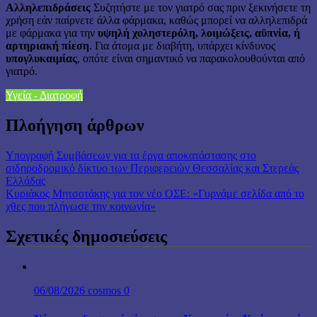
Αλληλεπιδράσεις
Συζητήστε με τον γιατρό σας πριν ξεκινήσετε τη
χρήση εάν παίρνετε άλλα φάρμακα, καθώς μπορεί να αλληλεπιδρά
με φάρμακα για την
υψηλή χοληστερόλη, λοιμώξεις, αϋπνία, ή
αρτηριακή πίεση
. Για άτομα με διαβήτη, υπάρχει κίνδυνος
υπογλυκαιμίας
, οπότε είναι σημαντικό να παρακολουθούνται από
γιατρό.
Υγεία - Διατροφή
Πλοήγηση άρθρων
Υπογραφή Συμβάσεων για τα έργα αποκατάστασης στο
σιδηροδρομικό δίκτυο των Περιφερειών Θεσσαλίας και Στερεάς
Ελλάδας
Κυριάκος Μητσοτάκης για τον νέο ΟΣΕ: «Γυρνάμε σελίδα από το
χθες που πλήγωσε την κοινωνία»
Σχετικές δημοσιεύσεις
06/08/2026
cosmos
0