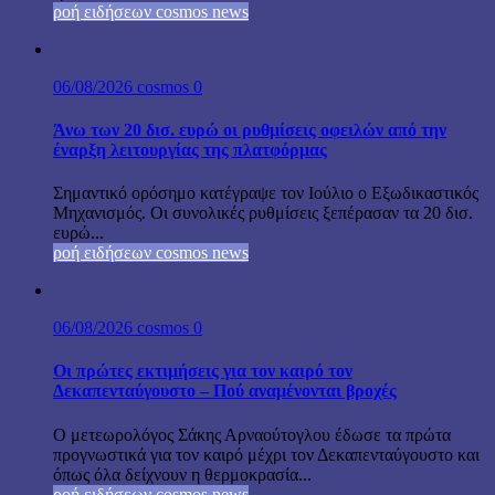
ροή ειδήσεων cosmos news
06/08/2026
cosmos
0
Άνω των 20 δισ. ευρώ οι ρυθμίσεις οφειλών από την
έναρξη λειτουργίας της πλατφόρμας
Σημαντικό ορόσημο κατέγραψε τον Ιούλιο ο Εξωδικαστικός
Μηχανισμός. Οι συνολικές ρυθμίσεις ξεπέρασαν τα 20 δισ.
ευρώ...
ροή ειδήσεων cosmos news
06/08/2026
cosmos
0
Οι πρώτες εκτιμήσεις για τον καιρό τον
Δεκαπενταύγουστο – Πού αναμένονται βροχές
Ο μετεωρολόγος Σάκης Αρναούτογλου έδωσε τα πρώτα
προγνωστικά για τον καιρό μέχρι τον Δεκαπενταύγουστο και
όπως όλα δείχνουν η θερμοκρασία...
ροή ειδήσεων cosmos news