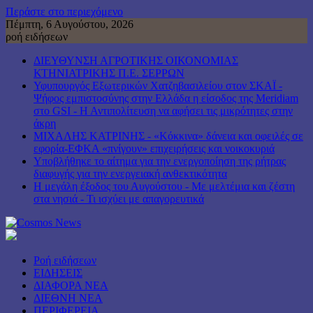
Περάστε στο περιεχόμενο
Πέμπτη, 6 Αυγούστου, 2026
ροή ειδήσεων
ΔΙΕΥΘΥΝΣΗ ΑΓΡΟΤΙΚΗΣ ΟΙΚΟΝΟΜΙΑΣ
ΚΤΗΝΙΑΤΡΙΚΗΣ Π.Ε. ΣΕΡΡΩΝ
Υφυπουργός Εξωτερικών Χατζηβασιλείου στον ΣΚΑΪ -
Ψήφος εμπιστοσύνης στην Ελλάδα η είσοδος της Meridiam
στο GSI - Η Αντιπολίτευση να αφήσει τις μικρότητες στην
άκρη
ΜΙΧΑΛΗΣ ΚΑΤΡΙΝΗΣ - «Κόκκινα» δάνεια και οφειλές σε
εφορία-ΕΦΚΑ «πνίγουν» επιχειρήσεις και νοικοκυριά
Υποβλήθηκε το αίτημα για την ενεργοποίηση της ρήτρας
διαφυγής για την ενεργειακή ανθεκτικότητα
Η μεγάλη έξοδος του Αυγούστου - Με μελτέμια και ζέστη
στα νησιά - Τι ισχύει με απαγορευτικά
Ροή ειδήσεων
ΕΙΔΗΣΕΙΣ
ΔΙΑΦΟΡΑ ΝΕΑ
ΔΙΕΘΝΗ ΝΕΑ
ΠΕΡΙΦΕΡΕΙΑ