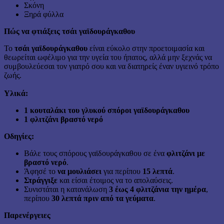
Σκόνη
Ξηρά φύλλα
Πώς να φτιάξεις τσάι γαϊδουράγκαθου
Το
τσάι γαϊδουράγκαθου
είναι εύκολο στην προετοιμασία και
θεωρείται ωφέλιμο για την υγεία του ήπατος, αλλά μην ξεχνάς να
συμβουλεύεσαι τον γιατρό σου και να διατηρείς έναν υγιεινό τρόπο
ζωής.
Υλικά:
1 κουταλάκι του γλυκού σπόροι γαϊδουράγκαθου
1 φλιτζάνι βραστό νερό
Οδηγίες:
Βάλε τους σπόρους γαϊδουράγκαθου σε ένα
φλιτζάνι με
βραστό νερό
.
Άφησέ το
να μουλιάσει
για περίπου
15 λεπτά
.
Στράγγιξε
και είσαι έτοιμος να το απολαύσεις.
Συνιστάται η κατανάλωση
3 έως 4 φλιτζάνια την ημέρα
,
περίπου
30 λεπτά πριν από τα γεύματα
.
Παρενέργειες