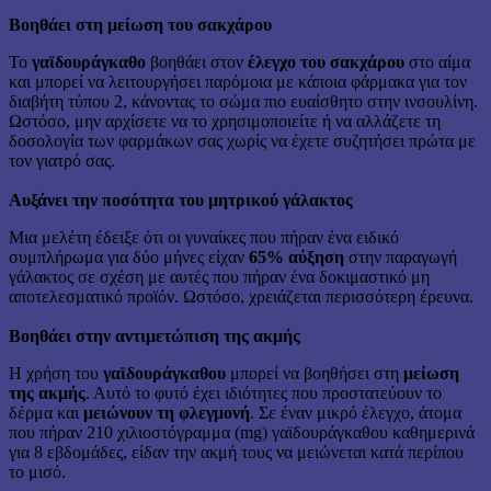
Βοηθάει στη μείωση του σακχάρου
Το
γαϊδουράγκαθο
βοηθάει στον
έλεγχο του σακχάρου
στο αίμα
και μπορεί να λειτουργήσει παρόμοια με κάποια φάρμακα για τον
διαβήτη τύπου 2, κάνοντας το σώμα πιο ευαίσθητο στην ινσουλίνη.
Ωστόσο, μην αρχίσετε να το χρησιμοποιείτε ή να αλλάζετε τη
δοσολογία των φαρμάκων σας χωρίς να έχετε συζητήσει πρώτα με
τον γιατρό σας.
Αυξάνει την ποσότητα του μητρικού γάλακτος
Μια μελέτη έδειξε ότι οι γυναίκες που πήραν ένα ειδικό
συμπλήρωμα για δύο μήνες είχαν
65% αύξηση
στην παραγωγή
γάλακτος σε σχέση με αυτές που πήραν ένα δοκιμαστικό μη
αποτελεσματικό προϊόν. Ωστόσο, χρειάζεται περισσότερη έρευνα.
Βοηθάει στην αντιμετώπιση της ακμής
Η χρήση του
γαϊδουράγκαθου
μπορεί να βοηθήσει στη
μείωση
της ακμής
. Αυτό το φυτό έχει ιδιότητες που προστατεύουν το
δέρμα και
μειώνουν τη φλεγμονή
. Σε έναν μικρό έλεγχο, άτομα
που πήραν 210 χιλιοστόγραμμα (mg) γαϊδουράγκαθου καθημερινά
για 8 εβδομάδες, είδαν την ακμή τους να μειώνεται κατά περίπου
το μισό.