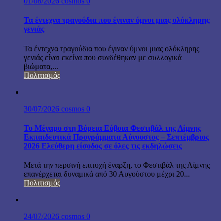
01/08/2026
cosmos
0
Τα έντεχνα τραγούδια που έγιναν ύμνοι μιας ολόκληρης
γενιάς
Τα έντεχνα τραγούδια που έγιναν ύμνοι μιας ολόκληρης
γενιάς είναι εκείνα που συνδέθηκαν με συλλογικά
βιώματα,...
Πολιτισμός
30/07/2026
cosmos
0
Το Μέγαρο στη Βόρεια Εύβοια Φεστιβάλ της Λίμνης
Εκπαιδευτικά Προγράμματα Αύγουστος – Σεπτέμβριος
2026 Ελεύθερη είσοδος σε όλες τις εκδηλώσεις
Μετά την περσινή επιτυχή έναρξη, το Φεστιβάλ της Λίμνης
επανέρχεται δυναμικά από 30 Αυγούστου μέχρι 20...
Πολιτισμός
24/07/2026
cosmos
0