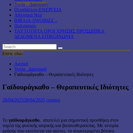
Υγεία – Διατροφή
Περιβάλλον-ΕΝΕΡΓΕΙΑ
Αθλητικά Νέα
ΒΙΒΛΙΑ-SWOBIZZ –
Πολιτισμός
TAYTOTHTA ΟΡΟΙ ΧΡΗΣΗΣ ΠΡΟΣΩΠΙΚΑ
ΔΕΔΟΜΕΝΑ ΕΠΙΚΟΙΝΩΝΙΑ
Είστε εδώ:
Αρχική
Υγεία - Διατροφή
Γαϊδουράγκαθο – Θεραπευτικές Ιδιότητες
Γαϊδουράγκαθο – Θεραπευτικές Ιδιότητες
28/04/2025
28/04/2025
cosmos
Το
γαϊδουράγκαθο
, αποτελεί μια σημαντική προσθήκη στον
τομέα της φυσικής ιατρικής και βοτανοθεραπείας. Με ιστορία
χρήσης που εκτείνεται για αιώνες, το συγκεκριμένο βότανο