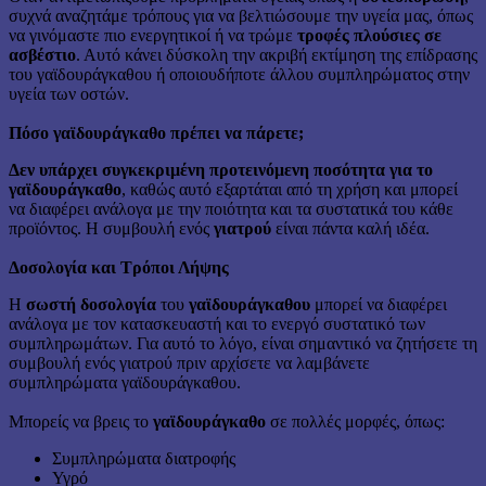
συχνά αναζητάμε τρόπους για να βελτιώσουμε την υγεία μας, όπως
να γινόμαστε πιο ενεργητικοί ή να τρώμε
τροφές πλούσιες σε
ασβέστιο
. Αυτό κάνει δύσκολη την ακριβή εκτίμηση της επίδρασης
του γαϊδουράγκαθου ή οποιουδήποτε άλλου συμπληρώματος στην
υγεία των οστών.
Πόσο γαϊδουράγκαθο πρέπει να πάρετε;
Δεν υπάρχει συγκεκριμένη προτεινόμενη ποσότητα για το
γαϊδουράγκαθο
, καθώς αυτό εξαρτάται από τη χρήση και μπορεί
να διαφέρει ανάλογα με την ποιότητα και τα συστατικά του κάθε
προϊόντος. Η συμβουλή ενός
γιατρού
είναι πάντα καλή ιδέα.
Δοσολογία και Τρόποι Λήψης
Η
σωστή δοσολογία
του
γαϊδουράγκαθου
μπορεί να διαφέρει
ανάλογα με τον κατασκευαστή και το ενεργό συστατικό των
συμπληρωμάτων. Για αυτό το λόγο, είναι σημαντικό να ζητήσετε τη
συμβουλή ενός γιατρού πριν αρχίσετε να λαμβάνετε
συμπληρώματα γαϊδουράγκαθου.
Μπορείς να βρεις το
γαϊδουράγκαθο
σε πολλές μορφές, όπως:
Συμπληρώματα διατροφής
Υγρό