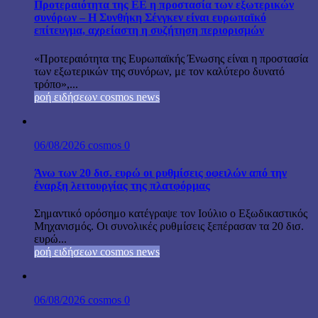
Προτεραιότητα της ΕΕ η προστασία των εξωτερικών
συνόρων – Η Συνθήκη Σένγκεν είναι ευρωπαϊκό
επίτευγμα, αχρείαστη η συζήτηση περιορισμών
«Προτεραιότητα της Ευρωπαϊκής Ένωσης είναι η προστασία
των εξωτερικών της συνόρων, με τον καλύτερο δυνατό
τρόπο»,...
ροή ειδήσεων cosmos news
06/08/2026
cosmos
0
Άνω των 20 δισ. ευρώ οι ρυθμίσεις οφειλών από την
έναρξη λειτουργίας της πλατφόρμας
Σημαντικό ορόσημο κατέγραψε τον Ιούλιο ο Εξωδικαστικός
Μηχανισμός. Οι συνολικές ρυθμίσεις ξεπέρασαν τα 20 δισ.
ευρώ...
ροή ειδήσεων cosmos news
06/08/2026
cosmos
0