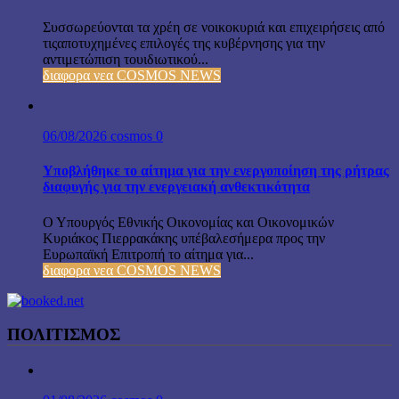
Συσσωρεύονται τα χρέη σε νοικοκυριά και επιχειρήσεις από
τιςαποτυχημένες επιλογές της κυβέρνησης για την
αντιμετώπιση τουιδιωτικού...
διαφορα νεα COSMOS NEWS
06/08/2026
cosmos
0
Υποβλήθηκε το αίτημα για την ενεργοποίηση της ρήτρας
διαφυγής για την ενεργειακή ανθεκτικότητα
Ο Υπουργός Εθνικής Οικονομίας και Οικονομικών
Κυριάκος Πιερρακάκης υπέβαλεσήμερα προς την
Ευρωπαϊκή Επιτροπή το αίτημα για...
διαφορα νεα COSMOS NEWS
ΠΟΛΙΤΙΣΜΟΣ