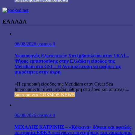
ΕΛΛΑΔΑ
06/08/2026
cosmos
0
Υφυπουργός Εξωτερικών Χατζηβασιλείου στον ΣΚΑΪ –
Ψήφος εμπιστοσύνης στην Ελλάδα η είσοδος της
Meridiam στο GSI – Η Αντιπολίτευση να αφήσει τις
μικρότητες στην άκρη
«Η εμπορική είσοδος της Meridiam στον Great Sea
Interconnector δίνει μεγάλη ώθηση στο έργο και αποτελεί...
διαφορα νεα COSMOS NEWS
06/08/2026
cosmos
0
ΜΙΧΑΛΗΣ ΚΑΤΡΙΝΗΣ – «Κόκκινα» δάνεια και οφειλές
σε εφορία-ΕΦΚΑ «πνίγουν» επιχειρήσεις και νοικοκυριά