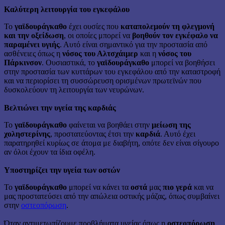
Καλύτερη λειτουργία του εγκεφάλου
Το
γαϊδουράγκαθο
έχει ουσίες που
καταπολεμούν τη φλεγμονή
και την οξείδωση
, οι οποίες μπορεί να
βοηθούν τον εγκέφαλο να
παραμένει υγιής
. Αυτό είναι σημαντικό για την προστασία από
ασθένειες όπως η
νόσος του Αλτσχάιμερ
και η
νόσος του
Πάρκινσον
. Ουσιαστικά, το
γαϊδουράγκαθο
μπορεί να βοηθήσει
στην προστασία των κυττάρων του εγκεφάλου από την καταστροφή
και να περιορίσει τη συσσώρευση ορισμένων πρωτεϊνών που
δυσκολεύουν τη λειτουργία των νευρώνων.
Βελτιώνει την υγεία της καρδιάς
Το
γαϊδουράγκαθο
φαίνεται να βοηθάει στην
μείωση της
χοληστερίνης
, προστατεύοντας έτσι την
καρδιά
. Αυτό έχει
παρατηρηθεί κυρίως σε άτομα με διαβήτη, οπότε δεν είναι σίγουρο
αν όλοι έχουν τα ίδια οφέλη.
Υποστηρίζει την υγεία των οστών
Το
γαϊδουράγκαθο
μπορεί να κάνει τα
οστά
μας
πιο γερά
και να
μας προστατεύσει από την απώλεια οστικής μάζας, όπως συμβαίνει
στην
οστεοπόρωση
.
Όταν αντιμετωπίζουμε προβλήματα υγείας όπως η
οστεοπόρωση
,