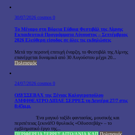
30/07/2026
cosmos
0
Το Μέγαρο στη Βόρεια Εύβοια Φεστιβάλ της Λίμνης
Εκπαιδευτικά Προγράμματα Αύγουστος – Σεπτέμβριος
2026 Ελεύθερη είσοδος σε όλες τις εκδηλώσεις
Μετά την περσινή επιτυχή έναρξη, το Φεστιβάλ της Λίμνης
επανέρχεται δυναμικά από 30 Αυγούστου μέχρι 20...
Πολιτισμός
24/07/2026
cosmos
0
ΟΔΥΣΣΕΒΑΧ της Ξένιας Καλογεροπούλου
ΑΜΦΙΘΕΑΤΡΟ ΔΙΠΑΕ ΣΕΡΡΕΣ τη Δευτέρα 27/7 στις
8:45μ.μ.
Ένα μαγικό ταξίδι φαντασίας, μουσικής και
περιπέτειας ξεκινά!Ο θρυλικός «Οδυσσεβάχ» – το
εμβληματικό έργο της...
ΠΕΡΙΦΕΡΕΙΑ ΣΕΡΡΕΣ ΑΙΤΩ/ΛΝΙΑ ΚΛΠ
Πολιτισμός