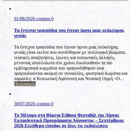
01/08/2026
cosmos
0
Τα έντεχνα τραγούδια που έγιναν ύμνοι μιας ολόκληρης
γενιάς
Τα έντεχνα τραγούδια που έγιναν ύμνοι μιας ολόκληρης
γενιάς είναι εκείνα που συνδέθηκαν με συλλογικά βιώματα,
νεανικές αναζητήσεις, έρωτες και κοινωνικές αλλαγές,
μένοντας αναλλοίωτα στο χρόνο.Ακολουθούν τα πιο
εμβληματικά κομμάτια που τραγουδήθηκαν (και
τραγουδιούνται ακόμα) σε συναυλίες, φοιτητικά δωμάτια και
παραλίες: ✊ Κοινωνική Αφύπνιση και Νεανική Ορμή «Ο...
Πολιτισμός
30/07/2026
cosmos
0
Το Μέγαρο στη Βόρεια Εύβοια Φεστιβάλ της Λίμνης
Εκπαιδευτικά Προγράμματα Αύγουστος – Σεπτέμβριος
2026 Ελεύθερη είσοδος σε όλες τις εκδηλώσεις