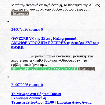
Μετά την περσινή επιτυχή έναρξη, το Φεστιβάλ της Λίμνης
επανέρχεται δυναμικά από 30 Αυγούστου μέχρι 20...
Πολιτισμός
24/07/2026
cosmos
0
ΟΔΥΣΣΕΒΑΧ της Ξένιας Καλογεροπούλου
ΑΜΦΙΘΕΑΤΡΟ ΔΙΠΑΕ ΣΕΡΡΕΣ τη Δευτέρα 27/7 στις
8:45μ.μ.
Ένα μαγικό ταξίδι φαντασίας, μουσικής και
περιπέτειας ξεκινά!Ο θρυλικός «Οδυσσεβάχ» – το
εμβληματικό έργο της...
ΠΕΡΙΦΕΡΕΙΑ ΣΕΡΡΕΣ ΑΙΤΩ/ΛΝΙΑ ΚΛΠ
Πολιτισμός
21/07/2026
cosmos
0
Το Μέγαρο στη Βόρεια Εύβοια
Ελεωνόρα Ζουγανέλη
Τετάρτη 29 Ιουλίου | 21:00 | Παραλία Αγίας Άννας,