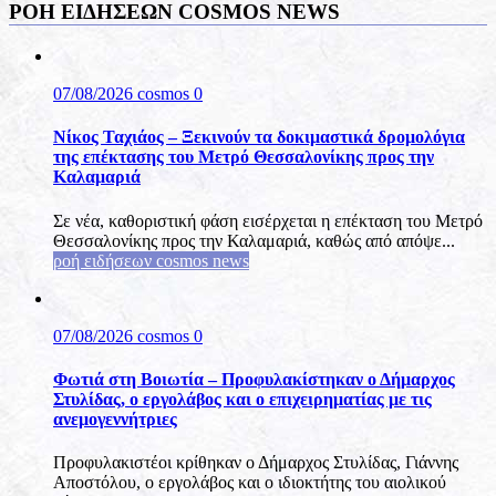
ΡΟΉ ΕΙΔΉΣΕΩΝ COSMOS NEWS
07/08/2026
cosmos
0
Νίκος Ταχιάος – Ξεκινούν τα δοκιμαστικά δρομολόγια
της επέκτασης του Μετρό Θεσσαλονίκης προς την
Καλαμαριά
Σε νέα, καθοριστική φάση εισέρχεται η επέκταση του Μετρό
Θεσσαλονίκης προς την Καλαμαριά, καθώς από απόψε...
ροή ειδήσεων cosmos news
07/08/2026
cosmos
0
Φωτιά στη Βοιωτία – Προφυλακίστηκαν ο Δήμαρχος
Στυλίδας, ο εργολάβος και ο επιχειρηματίας με τις
ανεμογεννήτριες
Προφυλακιστέοι κρίθηκαν ο Δήμαρχος Στυλίδας, Γιάννης
Αποστόλου, ο εργολάβος και ο ιδιοκτήτης του αιολικού