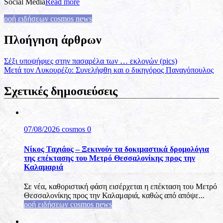
Social Media
Read more
ροή ειδήσεων cosmos news
Πλοήγηση άρθρων
Σέξι υποψήφιες στην πασαρέλα των … εκλογών (pics)
Μετά τον Λυκουρέζο: Συνελήφθη και ο δικηγόρος Παναγόπουλος
Σχετικές δημοσιεύσεις
07/08/2026
cosmos
0
Νίκος Ταχιάος – Ξεκινούν τα δοκιμαστικά δρομολόγια
της επέκτασης του Μετρό Θεσσαλονίκης προς την
Καλαμαριά
Σε νέα, καθοριστική φάση εισέρχεται η επέκταση του Μετρό
Θεσσαλονίκης προς την Καλαμαριά, καθώς από απόψε...
ροή ειδήσεων cosmos news