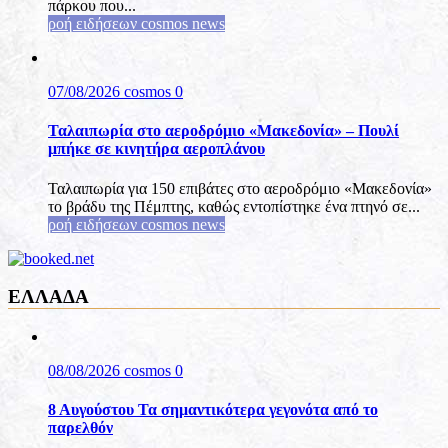
πάρκου που...
ροή ειδήσεων cosmos news
07/08/2026
cosmos
0
Ταλαιπωρία στο αεροδρόμιο «Μακεδονία» – Πουλί
μπήκε σε κινητήρα αεροπλάνου
Ταλαιπωρία για 150 επιβάτες στο αεροδρόμιο «Μακεδονία»
το βράδυ της Πέμπτης, καθώς εντοπίστηκε ένα πτηνό σε...
ροή ειδήσεων cosmos news
ΕΛΛΑΔΑ
08/08/2026
cosmos
0
8 Αυγούστου Τα σημαντικότερα γεγονότα από το
παρελθόν