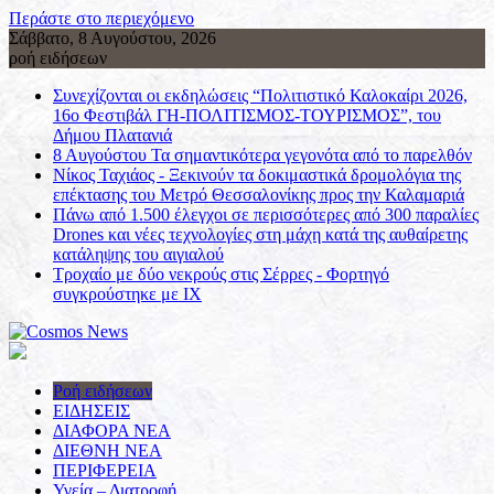
Περάστε στο περιεχόμενο
Σάββατο, 8 Αυγούστου, 2026
ροή ειδήσεων
Συνεχίζονται οι εκδηλώσεις “Πολιτιστικό Καλοκαίρι 2026,
16ο Φεστιβάλ ΓΗ-ΠΟΛΙΤΙΣΜΟΣ-ΤΟΥΡΙΣΜΟΣ”, του
Δήμου Πλατανιά
8 Αυγούστου Τα σημαντικότερα γεγονότα από το παρελθόν
Νίκος Ταχιάος - Ξεκινούν τα δοκιμαστικά δρομολόγια της
επέκτασης του Μετρό Θεσσαλονίκης προς την Καλαμαριά
Πάνω από 1.500 έλεγχοι σε περισσότερες από 300 παραλίες
Drones και νέες τεχνολογίες στη μάχη κατά της αυθαίρετης
κατάληψης του αιγιαλού
Τροχαίο με δύο νεκρούς στις Σέρρες - Φορτηγό
συγκρούστηκε με ΙΧ
Ροή ειδήσεων
ΕΙΔΗΣΕΙΣ
ΔΙΑΦΟΡΑ ΝΕΑ
ΔΙΕΘΝΗ ΝΕΑ
ΠΕΡΙΦΕΡΕΙΑ
Υγεία – Διατροφή