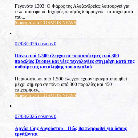
Γεγονότα 1303: Ο Φάρος της Αλεξανδρείας λειτουργεί για
τελευταία φορά. Ισχυρός σεισμός διαρρηγνύει τα τοιχώματά
του...
διαφορα νεα COSMOS NEWS
07/08/2026
cosmos
0
Πάνω από 1.500 έλεγχοι σε περισσότερες από 300
παραλίες Drones και νέες τεχνολογίες στη μάχη κατά της
αυθαίρετης κατάληψης του αιγιαλού
Περισσότεροι από 1.500 έλεγχοι έχουν πραγματοποιηθεί
μέχρι σήμερα σε πάνω από 300 παραλίες και 450
επιχειρήσεις...
διαφορα νεα COSMOS NEWS
07/08/2026
cosmos
0
Αργία 15ης Αυγούστου – Πώς θα πληρωθεί για όσους
εργάζονται