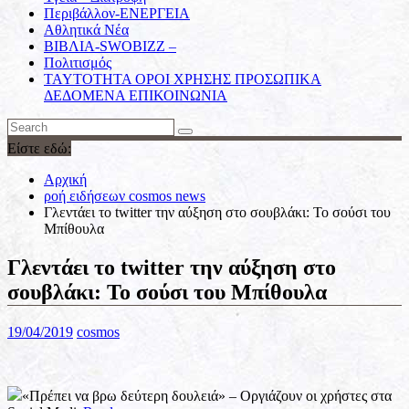
Περιβάλλον-ΕΝΕΡΓΕΙΑ
Αθλητικά Νέα
ΒΙΒΛΙΑ-SWOBIZZ –
Πολιτισμός
TAYTOTHTA ΟΡΟΙ ΧΡΗΣΗΣ ΠΡΟΣΩΠΙΚΑ
ΔΕΔΟΜΕΝΑ ΕΠΙΚΟΙΝΩΝΙΑ
Είστε εδώ:
Αρχική
ροή ειδήσεων cosmos news
Γλεντάει το twitter την αύξηση στο σουβλάκι: Το σούσι του
Μπίθουλα
Γλεντάει το twitter την αύξηση στο
σουβλάκι: Το σούσι του Μπίθουλα
19/04/2019
cosmos
«Πρέπει να βρω δεύτερη δουλειά» – Οργιάζουν οι χρήστες στα