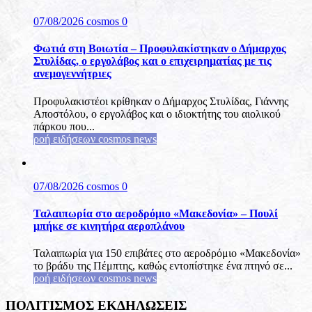
07/08/2026
cosmos
0
Φωτιά στη Βοιωτία – Προφυλακίστηκαν ο Δήμαρχος
Στυλίδας, ο εργολάβος και ο επιχειρηματίας με τις
ανεμογεννήτριες
Προφυλακιστέοι κρίθηκαν ο Δήμαρχος Στυλίδας, Γιάννης
Αποστόλου, ο εργολάβος και ο ιδιοκτήτης του αιολικού
πάρκου που...
ροή ειδήσεων cosmos news
07/08/2026
cosmos
0
Ταλαιπωρία στο αεροδρόμιο «Μακεδονία» – Πουλί
μπήκε σε κινητήρα αεροπλάνου
Ταλαιπωρία για 150 επιβάτες στο αεροδρόμιο «Μακεδονία»
το βράδυ της Πέμπτης, καθώς εντοπίστηκε ένα πτηνό σε...
ροή ειδήσεων cosmos news
ΠΟΛΙΤΙΣΜΟΣ ΕΚΔΗΛΩΣΕΙΣ