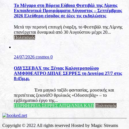
Το Μέγαρο στη Βόρεια Εύβοια Φεστιβάλ της Λίμνης
Εκπαιδευτικά Προγράμματα Αύγουστος – Σεπτέμβριος
2026 Ελεύθερη είσοδος σε όλες τις εκδηλώσεις
Μετά την περσινή επιτυχή έναρξη, το Φεστιβάλ της Λίμνης
επανέρχεται δυναμικά από 30 Αυγούστου μέχρι 20...
Πολιτισμός
24/07/2026
cosmos
0
ΟΔΥΣΣΕΒΑΧ της Ξένιας Καλογεροπούλου
ΑΜΦΙΘΕΑΤΡΟ ΔΙΠΑΕ ΣΕΡΡΕΣ τη Δευτέρα 27/7 στις
8:45μ.μ.
Ένα μαγικό ταξίδι φαντασίας, μουσικής και
περιπέτειας ξεκινά!Ο θρυλικός «Οδυσσεβάχ» – το
εμβληματικό έργο της...
ΠΕΡΙΦΕΡΕΙΑ ΣΕΡΡΕΣ ΑΙΤΩ/ΛΝΙΑ ΚΛΠ
Πολιτισμός
Copyright © 2022 All rights reserved Hosted by Magic Streams