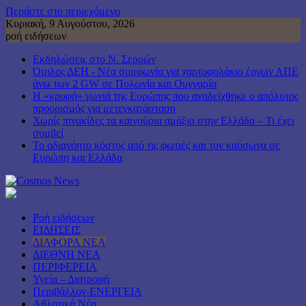
Περάστε στο περιεχόμενο
Κυριακή, 9 Αυγούστου, 2026
ροή ειδήσεων
Εκδηλώσεις στο Ν. Σερρών
Όμιλος ΔΕΗ - Νέα συμφωνία για χαρτοφυλάκιο έργων ΑΠΕ
άνω των 2 GW σε Πολωνία και Ουγγαρία
Η «κρυφή» γωνιά της Ευρώπης που αναδείχθηκε ο απόλυτος
προορισμός για μετεγκατάσταση
Χωρίς πινακίδες τα καινούρια αμάξια στην Ελλάδα – Τι έχει
συμβεί
Το αδιανόητο κόστος από τις φωτιές και τον καύσωνα σε
Ευρώπη και Ελλάδα
Ροή ειδήσεων
ΕΙΔΗΣΕΙΣ
ΔΙΑΦΟΡΑ ΝΕΑ
ΔΙΕΘΝΗ ΝΕΑ
ΠΕΡΙΦΕΡΕΙΑ
Υγεία – Διατροφή
Περιβάλλον-ΕΝΕΡΓΕΙΑ
Αθλητικά Νέα