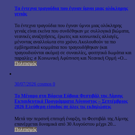
Τα έντεχνα τραγούδια που έγιναν ύμνοι μιας ολόκληρης
γενιάς
Τα έντεχνα τραγούδια που έγιναν ύμνοι μιας ολόκληρης
γενιάς είναι εκείνα που συνδέθηκαν με συλλογικά βιώματα,
νεανικές αναζητήσεις, έρωτες και κοινωνικές αλλαγές,
μένοντας αναλλοίωτα στο χρόνο.Ακολουθούν τα πιο
εμβληματικά κομμάτια που τραγουδήθηκαν (και
τραγουδιούνται ακόμα) σε συναυλίες, φοιτητικά δωμάτια και
παραλίες: ✊ Κοινωνική Αφύπνιση και Νεανική Ορμή «Ο...
Πολιτισμός
30/07/2026
cosmos
0
Το Μέγαρο στη Βόρεια Εύβοια Φεστιβάλ της Λίμνης
Εκπαιδευτικά Προγράμματα Αύγουστος – Σεπτέμβριος
2026 Ελεύθερη είσοδος σε όλες τις εκδηλώσεις
Μετά την περσινή επιτυχή έναρξη, το Φεστιβάλ της Λίμνης
επανέρχεται δυναμικά από 30 Αυγούστου μέχρι 20...
Πολιτισμός