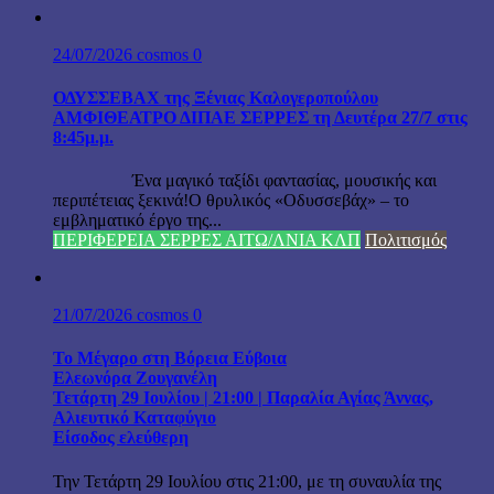
24/07/2026
cosmos
0
ΟΔΥΣΣΕΒΑΧ της Ξένιας Καλογεροπούλου
ΑΜΦΙΘΕΑΤΡΟ ΔΙΠΑΕ ΣΕΡΡΕΣ τη Δευτέρα 27/7 στις
8:45μ.μ.
Ένα μαγικό ταξίδι φαντασίας, μουσικής και
περιπέτειας ξεκινά!Ο θρυλικός «Οδυσσεβάχ» – το
εμβληματικό έργο της...
ΠΕΡΙΦΕΡΕΙΑ ΣΕΡΡΕΣ ΑΙΤΩ/ΛΝΙΑ ΚΛΠ
Πολιτισμός
21/07/2026
cosmos
0
Το Μέγαρο στη Βόρεια Εύβοια
Ελεωνόρα Ζουγανέλη
Τετάρτη 29 Ιουλίου | 21:00 | Παραλία Αγίας Άννας,
Αλιευτικό Καταφύγιο
Είσοδος ελεύθερη
Την Τετάρτη 29 Ιουλίου στις 21:00, με τη συναυλία της