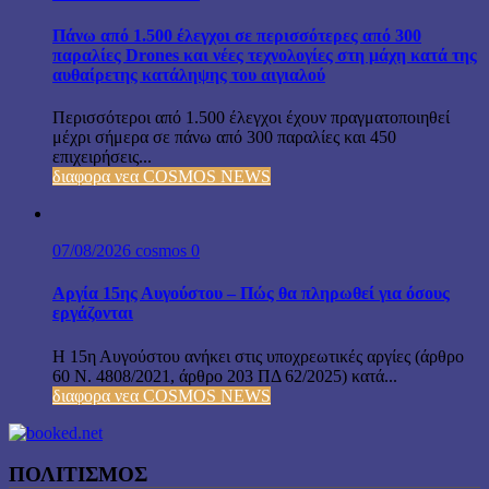
Πάνω από 1.500 έλεγχοι σε περισσότερες από 300
παραλίες Drones και νέες τεχνολογίες στη μάχη κατά της
αυθαίρετης κατάληψης του αιγιαλού
Περισσότεροι από 1.500 έλεγχοι έχουν πραγματοποιηθεί
μέχρι σήμερα σε πάνω από 300 παραλίες και 450
επιχειρήσεις...
διαφορα νεα COSMOS NEWS
07/08/2026
cosmos
0
Αργία 15ης Αυγούστου – Πώς θα πληρωθεί για όσους
εργάζονται
Η 15η Αυγούστου ανήκει στις υποχρεωτικές αργίες (άρθρο
60 Ν. 4808/2021, άρθρο 203 ΠΔ 62/2025) κατά...
διαφορα νεα COSMOS NEWS
ΠΟΛΙΤΙΣΜΟΣ