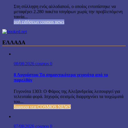
Στη σύλληψη ενός αλλοδαπού, ο οποίος εντοπίστηκε να
μεταφέρει 2.280 πακέτα τσιγάρων χωρίς την προβλεπόμενη
ταινία...
ροή ειδήσεων cosmos news
ΕΛΛΑΔΑ
08/08/2026
cosmos
0
8 Αυγούστου Τα σημαντικότερα γεγονότα από το
παρελθόν
Γεγονότα 1303: Ο Φάρος της Αλεξανδρείας λειτουργεί για
τελευταία φορά. Ισχυρός σεισμός διαρρηγνύει τα τοιχώματά
του...
διαφορα νεα COSMOS NEWS
07/08/2026
cosmos
0