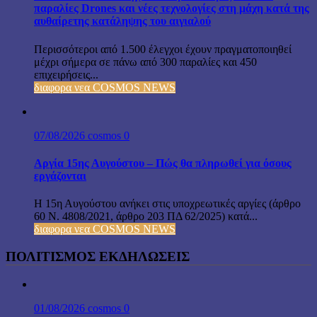
παραλίες Drones και νέες τεχνολογίες στη μάχη κατά της
αυθαίρετης κατάληψης του αιγιαλού
Περισσότεροι από 1.500 έλεγχοι έχουν πραγματοποιηθεί
μέχρι σήμερα σε πάνω από 300 παραλίες και 450
επιχειρήσεις...
διαφορα νεα COSMOS NEWS
07/08/2026
cosmos
0
Αργία 15ης Αυγούστου – Πώς θα πληρωθεί για όσους
εργάζονται
Η 15η Αυγούστου ανήκει στις υποχρεωτικές αργίες (άρθρο
60 Ν. 4808/2021, άρθρο 203 ΠΔ 62/2025) κατά...
διαφορα νεα COSMOS NEWS
ΠΟΛΙΤΙΣΜΟΣ ΕΚΔΗΛΩΣΕΙΣ
01/08/2026
cosmos
0