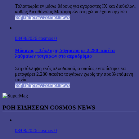
Ταλαιπωρία εν μέσω θέρους για αγοραστές ΙΧ και δικύκλων,
καθώς Διευθύνσεις Μεταφορών στη χώρα έχουν αρχίσει...
ροή ειδήσεων cosmos news
08/08/2026
cosmos
0
Μύκονος – Σύλληψη 56χρονου με 2.280 πακέτα
λαθραίων τσιγάρων στο αεροδρόμιο
Στη σύλληψη ενός αλλοδαπού, ο οποίος εντοπίστηκε να
μεταφέρει 2.280 πακέτα τσιγάρων χωρίς την προβλεπόμενη
ταινία...
ροή ειδήσεων cosmos news
ΡΟΉ ΕΙΔΉΣΕΩΝ COSMOS NEWS
08/08/2026
cosmos
0