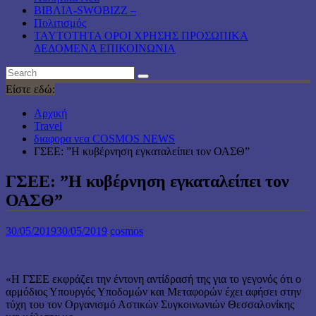
ΒΙΒΛΙΑ-SWOBIZZ –
Πολιτισμός
TAYTOTHTA ΟΡΟΙ ΧΡΗΣΗΣ ΠΡΟΣΩΠΙΚΑ
ΔΕΔΟΜΕΝΑ ΕΠΙΚΟΙΝΩΝΙΑ
Είστε εδώ:
Αρχική
Travel
διαφορα νεα COSMOS NEWS
ΓΣΕΕ: ”Η κυβέρνηση εγκαταλείπει τον ΟΑΣΘ”
ΓΣΕΕ: ”Η κυβέρνηση εγκαταλείπει τον
ΟΑΣΘ”
30/05/2019
30/05/2019
cosmos
«Η ΓΣΕΕ εκφράζει την έντονη αντίδρασή της για το γεγονός ότι ο
αρμόδιος Υπουργός Υποδομών και Μεταφορών έχει αφήσει στην
τύχη του τον Οργανισμό Αστικών Συγκοινωνιών Θεσσαλονίκης