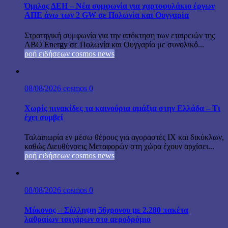
Όμιλος ΔΕΗ – Νέα συμφωνία για χαρτοφυλάκιο έργων
ΑΠΕ άνω των 2 GW σε Πολωνία και Ουγγαρία
Στρατηγική συμφωνία για την απόκτηση των εταιρειών της
ABO Energy σε Πολωνία και Ουγγαρία με συνολικό...
ροή ειδήσεων cosmos news
08/08/2026
cosmos
0
Χωρίς πινακίδες τα καινούρια αμάξια στην Ελλάδα – Τι
έχει συμβεί
Ταλαιπωρία εν μέσω θέρους για αγοραστές ΙΧ και δικύκλων,
καθώς Διευθύνσεις Μεταφορών στη χώρα έχουν αρχίσει...
ροή ειδήσεων cosmos news
08/08/2026
cosmos
0
Μύκονος – Σύλληψη 56χρονου με 2.280 πακέτα
λαθραίων τσιγάρων στο αεροδρόμιο