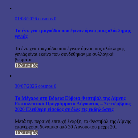
01/08/2026
cosmos
0
Τα έντεχνα τραγούδια που έγιναν ύμνοι μιας ολόκληρης
γενιάς
Τα έντεχνα τραγούδια που έγιναν ύμνοι μιας ολόκληρης
γενιάς είναι εκείνα που συνδέθηκαν με συλλογικά
βιώματα,...
Πολιτισμός
30/07/2026
cosmos
0
Το Μέγαρο στη Βόρεια Εύβοια Φεστιβάλ της Λίμνης
Εκπαιδευτικά Προγράμματα Αύγουστος – Σεπτέμβριος
2026 Ελεύθερη είσοδος σε όλες τις εκδηλώσεις
Μετά την περσινή επιτυχή έναρξη, το Φεστιβάλ της Λίμνης
επανέρχεται δυναμικά από 30 Αυγούστου μέχρι 20...
Πολιτισμός