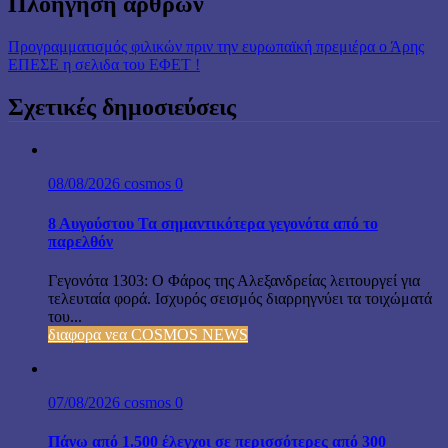
Πλοήγηση άρθρων
Προγραμματισμός φιλικών πριν την ευρωπαϊκή πρεμιέρα ο Άρης
ΕΠΕΣΕ η σελιδα του ΕΦΕΤ !
Σχετικές δημοσιεύσεις
08/08/2026
cosmos
0
8 Αυγούστου Τα σημαντικότερα γεγονότα από το
παρελθόν
Γεγονότα 1303: Ο Φάρος της Αλεξανδρείας λειτουργεί για
τελευταία φορά. Ισχυρός σεισμός διαρρηγνύει τα τοιχώματά
του...
διαφορα νεα COSMOS NEWS
07/08/2026
cosmos
0
Πάνω από 1.500 έλεγχοι σε περισσότερες από 300