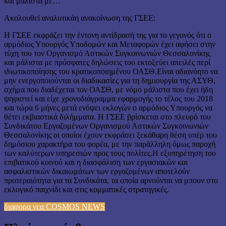
και μάλιστα με…
Ακολουθεί αναλυτικάη ανακοίνωση της ΓΣΕΕ:
Η ΓΣΕΕ εκφράζει την έντονη αντίδρασή της για το γεγονός ότι ο
αρμόδιος Υπουργός Υποδομών και Μεταφορών έχει αφήσει στην
τύχη του τον Οργανισμό Αστικών Συγκοινωνιών Θεσσαλονίκης
και μάλιστα με πρόσφατες δηλώσεις του εκτοξεύει απειλές περί
ιδιωτικοποίησης του κρατικοποιημένου ΟΑΣΘ.Είναι αδιανόητο να
μην ενεργοποιούνται οι διαδικασίες για τη δημιουργία της ΑΣΥΘ,
σχήμα που διαδέχεται τον ΟΑΣΘ, με νόμο μάλιστα που έχει ήδη
ψηφιστεί και είχε χρονοδιάγραμμα εφαρμογής το τέλος του 2018
και τώρα 6 μήνες μετά ενόψει εκλογών ο αρμόδιος Υπουργός να
θέτει εκβιαστικά διλήμματα. Η ΓΣΕΕ βρίσκεται στο πλευρό του
Συνδικάτου Εργαζομένων Οργανισμού Αστικών Συγκοινωνιών
Θεσσαλονίκης οι οποίοι έχουν εκφράσει ξεκάθαρη θέση υπέρ του
δημόσιου χαρακτήρα του φορέα, με την παράλληλη όμως παροχή
των καλύτερων υπηρεσιών προς τους πολίτες.Η εξυπηρέτηση του
επιβατικού κοινού και η διασφάλιση των εργασιακών και
ασφαλιστικών δικαιωμάτων των εργαζομένων αποτελούν
προτεραιότητα για τα Συνδικάτα, τα οποία αρνούνται να μπουν στο
εκλογικό παιχνίδι και στις κομματικές στρατηγικές.
διαφορα νεα COSMOS NEWS