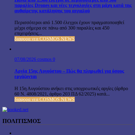
παραλίες Drones και νέες τεχνολογίες στη μάχη κατά της
αυθαίρετης κατάληψης του αιγιαλού
Περισσότεροι από 1.500 έλεγχοι έχουν πραγματοποιηθεί
μέχρι σήμερα σε πάνω από 300 παραλίες και 450
επιχειρήσεις...
διαφορα νεα COSMOS NEWS
07/08/2026
cosmos
0
Αργία 15ης Αυγούστου – Πώς θα πληρωθεί για όσους
εργάζονται
Η 15η Αυγούστου ανήκει στις υποχρεωτικές αργίες (άρθρο
60 Ν. 4808/2021, άρθρο 203 ΠΔ 62/2025) κατά...
διαφορα νεα COSMOS NEWS
ΠΟΛΙΤΙΣΜΟΣ