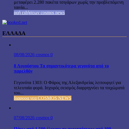
μεταφέρει 2.280 πακέτα τσιγάρων χωρίς την προβλεπόμενη
ταινία...
ροή ειδήσεων cosmos news
ΕΛΛΑΔΑ
08/08/2026
cosmos
0
8 Αυγούστου Τα σημαντικότερα γεγονότα από το
παρελθόν
Γεγονότα 1303: Ο Φάρος της Αλεξανδρείας λειτουργεί για
τελευταία φορά. Ισχυρός σεισμός διαρρηγνύει τα τοιχώματά
του...
διαφορα νεα COSMOS NEWS
07/08/2026
cosmos
0
Πάνω από 1.500 έλεγχοι σε περισσότερες από 300