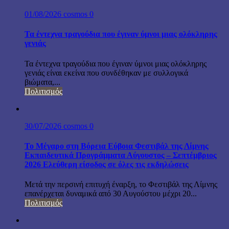
01/08/2026
cosmos
0
Τα έντεχνα τραγούδια που έγιναν ύμνοι μιας ολόκληρης
γενιάς
Τα έντεχνα τραγούδια που έγιναν ύμνοι μιας ολόκληρης
γενιάς είναι εκείνα που συνδέθηκαν με συλλογικά
βιώματα,...
Πολιτισμός
30/07/2026
cosmos
0
Το Μέγαρο στη Βόρεια Εύβοια Φεστιβάλ της Λίμνης
Εκπαιδευτικά Προγράμματα Αύγουστος – Σεπτέμβριος
2026 Ελεύθερη είσοδος σε όλες τις εκδηλώσεις
Μετά την περσινή επιτυχή έναρξη, το Φεστιβάλ της Λίμνης
επανέρχεται δυναμικά από 30 Αυγούστου μέχρι 20...
Πολιτισμός