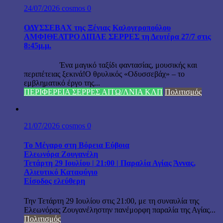
24/07/2026
cosmos
0
ΟΔΥΣΣΕΒΑΧ της Ξένιας Καλογεροπούλου
ΑΜΦΙΘΕΑΤΡΟ ΔΙΠΑΕ ΣΕΡΡΕΣ τη Δευτέρα 27/7 στις
8:45μ.μ.
Ένα μαγικό ταξίδι φαντασίας, μουσικής και
περιπέτειας ξεκινά!Ο θρυλικός «Οδυσσεβάχ» – το
εμβληματικό έργο της...
ΠΕΡΙΦΕΡΕΙΑ ΣΕΡΡΕΣ ΑΙΤΩ/ΛΝΙΑ ΚΛΠ
Πολιτισμός
21/07/2026
cosmos
0
Το Μέγαρο στη Βόρεια Εύβοια
Ελεωνόρα Ζουγανέλη
Τετάρτη 29 Ιουλίου | 21:00 | Παραλία Αγίας Άννας,
Αλιευτικό Καταφύγιο
Είσοδος ελεύθερη
Την Τετάρτη 29 Ιουλίου στις 21:00, με τη συναυλία της
Ελεωνόρας Ζουγανέληστην πανέμορφη παραλία της Αγίας...
Πολιτισμός