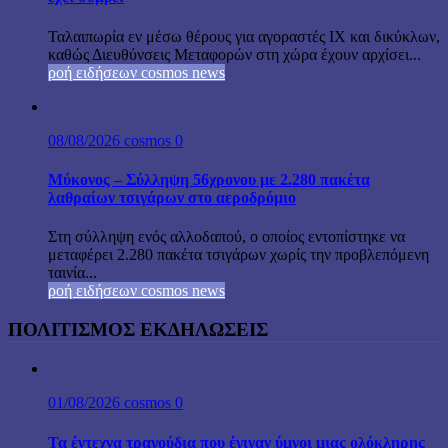
Ταλαιπωρία εν μέσω θέρους για αγοραστές ΙΧ και δικύκλων,
καθώς Διευθύνσεις Μεταφορών στη χώρα έχουν αρχίσει...
ροή ειδήσεων cosmos news
08/08/2026
cosmos
0
Μύκονος – Σύλληψη 56χρονου με 2.280 πακέτα
λαθραίων τσιγάρων στο αεροδρόμιο
Στη σύλληψη ενός αλλοδαπού, ο οποίος εντοπίστηκε να
μεταφέρει 2.280 πακέτα τσιγάρων χωρίς την προβλεπόμενη
ταινία...
ροή ειδήσεων cosmos news
ΠΟΛΙΤΙΣΜΟΣ ΕΚΔΗΛΩΣΕΙΣ
01/08/2026
cosmos
0
Τα έντεχνα τραγούδια που έγιναν ύμνοι μιας ολόκληρης