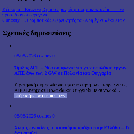
Κέρκυρα – Επανέναρξη του προγράμματος δακοκτονίας – Τι να
προσέξουν οι παραγωγοί
Curiosity – Ο ρομποτικός εξερευνητής του Άρη έγινε δέκα ετών
Σχετικές δημοσιεύσεις
08/08/2026
cosmos
0
Όμιλος ΔΕΗ – Νέα συμφωνία για χαρτοφυλάκιο έργων
ΑΠΕ άνω των 2 GW σε Πολωνία και Ουγγαρία
Στρατηγική συμφωνία για την απόκτηση των εταιρειών της
ABO Energy σε Πολωνία και Ουγγαρία με συνολικό...
ροή ειδήσεων cosmos news
08/08/2026
cosmos
0
Χωρίς πινακίδες τα καινούρια αμάξια στην Ελλάδα – Τι
έχει συμβεί