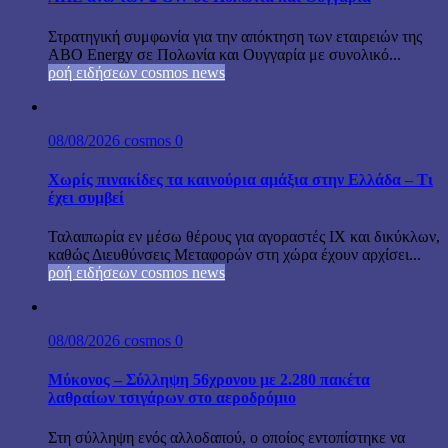
Στρατηγική συμφωνία για την απόκτηση των εταιρειών της
ABO Energy σε Πολωνία και Ουγγαρία με συνολικό...
ροή ειδήσεων cosmos news
08/08/2026
cosmos
0
Χωρίς πινακίδες τα καινούρια αμάξια στην Ελλάδα – Τι
έχει συμβεί
Ταλαιπωρία εν μέσω θέρους για αγοραστές ΙΧ και δικύκλων,
καθώς Διευθύνσεις Μεταφορών στη χώρα έχουν αρχίσει...
ροή ειδήσεων cosmos news
08/08/2026
cosmos
0
Μύκονος – Σύλληψη 56χρονου με 2.280 πακέτα
λαθραίων τσιγάρων στο αεροδρόμιο
Στη σύλληψη ενός αλλοδαπού, ο οποίος εντοπίστηκε να