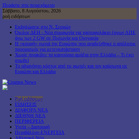
Περάστε στο περιεχόμενο
Σάββατο, 8 Αυγούστου, 2026
ροή ειδήσεων
Εκδηλώσεις στο Ν. Σερρών
Όμιλος ΔΕΗ - Νέα συμφωνία για χαρτοφυλάκιο έργων ΑΠΕ
άνω των 2 GW σε Πολωνία και Ουγγαρία
Η «κρυφή» γωνιά της Ευρώπης που αναδείχθηκε ο απόλυτος
προορισμός για μετεγκατάσταση
Χωρίς πινακίδες τα καινούρια αμάξια στην Ελλάδα – Τι έχει
συμβεί
Το αδιανόητο κόστος από τις φωτιές και τον καύσωνα σε
Ευρώπη και Ελλάδα
Ροή ειδήσεων
ΕΙΔΗΣΕΙΣ
ΔΙΑΦΟΡΑ ΝΕΑ
ΔΙΕΘΝΗ ΝΕΑ
ΠΕΡΙΦΕΡΕΙΑ
Υγεία – Διατροφή
Περιβάλλον-ΕΝΕΡΓΕΙΑ
Αθλητικά Νέα