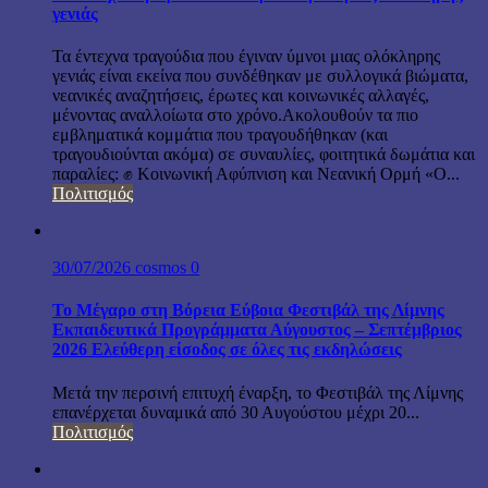
γενιάς
Τα έντεχνα τραγούδια που έγιναν ύμνοι μιας ολόκληρης
γενιάς είναι εκείνα που συνδέθηκαν με συλλογικά βιώματα,
νεανικές αναζητήσεις, έρωτες και κοινωνικές αλλαγές,
μένοντας αναλλοίωτα στο χρόνο.Ακολουθούν τα πιο
εμβληματικά κομμάτια που τραγουδήθηκαν (και
τραγουδιούνται ακόμα) σε συναυλίες, φοιτητικά δωμάτια και
παραλίες: ✊ Κοινωνική Αφύπνιση και Νεανική Ορμή «Ο...
Πολιτισμός
30/07/2026
cosmos
0
Το Μέγαρο στη Βόρεια Εύβοια Φεστιβάλ της Λίμνης
Εκπαιδευτικά Προγράμματα Αύγουστος – Σεπτέμβριος
2026 Ελεύθερη είσοδος σε όλες τις εκδηλώσεις
Μετά την περσινή επιτυχή έναρξη, το Φεστιβάλ της Λίμνης
επανέρχεται δυναμικά από 30 Αυγούστου μέχρι 20...
Πολιτισμός