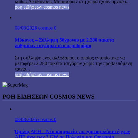
καθώς Διευθύνσεις Μεταφορών στη χώρα έχουν αρχίσει...
ροή ειδήσεων cosmos news
08/08/2026
cosmos
0
Μύκονος – Σύλληψη 56χρονου με 2.280 πακέτα
λαθραίων τσιγάρων στο αεροδρόμιο
Στη σύλληψη ενός αλλοδαπού, ο οποίος εντοπίστηκε να
μεταφέρει 2.280 πακέτα τσιγάρων χωρίς την προβλεπόμενη
ταινία...
ροή ειδήσεων cosmos news
ΡΟΉ ΕΙΔΉΣΕΩΝ COSMOS NEWS
08/08/2026
cosmos
0
Όμιλος ΔΕΗ – Νέα συμφωνία για χαρτοφυλάκιο έργων
ΑΠΕ άνω των 2 GW σε Πολωνία και Ουγγαρία