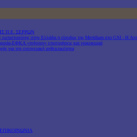
Σ Π.Ε. ΣΕΡΡΩΝ
μπιστοσύνης στην Ελλάδα η είσοδος της Meridiam στο GSI - Η Αντιπ
ρία-ΕΦΚΑ «πνίγουν» επιχειρήσεις και νοικοκυριά
γής για την ενεργειακή ανθεκτικότητα
ΕΠΙΚΟΙΝΩΝΙΑ