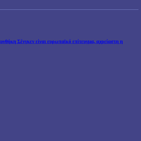
νθήκη Σένγκεν είναι ευρωπαϊκό επίτευγμα, αχρείαστη η