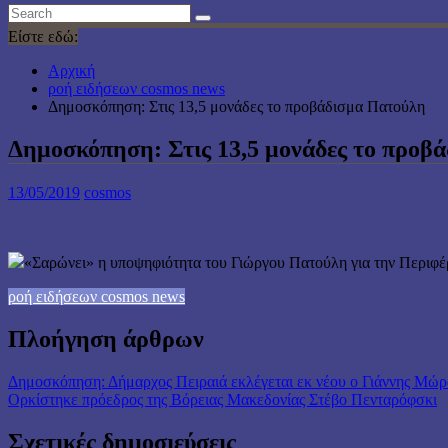
Είστε εδώ:
Αρχική
ροή ειδήσεων cosmos news
Δημοσκόπηση: Στις 13,5 μονάδες το προβάδισμα Πατούλη
Δημοσκόπηση: Στις 13,5 μονάδες το προβ
13/05/2019
cosmos
«Σαρώνει» η υποψηφιότητα του Γιώργου Πατούλη για την Περιφέ
ροή ειδήσεων cosmos news
Πλοήγηση άρθρων
Δημοσκόπηση: Δήμαρχος Πειραιά εκλέγεται εκ νέου ο Γιάννης Μώ
Ορκίστηκε πρόεδρος της Βόρειας Μακεδονίας Στέβο Πενταρόφσκι
Σχετικές δημοσιεύσεις