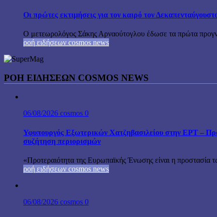
Οι πρώτες εκτιμήσεις για τον καιρό τον Δεκαπενταύγουστ
Ο μετεωρολόγος Σάκης Αρναούτογλου έδωσε τα πρώτα προγνωσ
ροή ειδήσεων cosmos news
ΡΟΉ ΕΙΔΉΣΕΩΝ COSMOS NEWS
06/08/2026
cosmos
0
Υφυπουργός Εξωτερικών Χατζηβασιλείου στην ΕΡΤ – Προτ
συζήτηση περιορισμών
«Προτεραιότητα της Ευρωπαϊκής Ένωσης είναι η προστασία τω
ροή ειδήσεων cosmos news
06/08/2026
cosmos
0