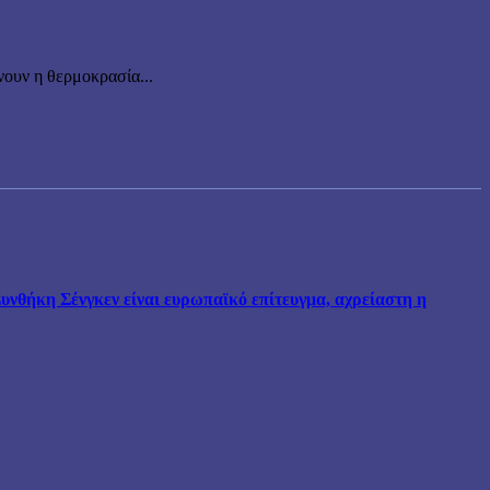
ουν η θερμοκρασία...
νθήκη Σένγκεν είναι ευρωπαϊκό επίτευγμα, αχρείαστη η