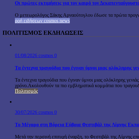
Οι πρώτες εκτιμήσεις για τον καιρό τον Δεκαπενταύγουστ
Ο μετεωρολόγος Σάκης Αρναούτογλου έδωσε τα πρώτα προγνωσ
ροή ειδήσεων cosmos news
ΠΟΛΙΤΙΣΜΟΣ ΕΚΔΗΛΩΣΕΙΣ
01/08/2026
cosmos
0
Τα έντεχνα τραγούδια που έγιναν ύμνοι μιας ολόκληρης γε
Τα έντεχνα τραγούδια που έγιναν ύμνοι μιας ολόκληρης γενιάς
χρόνο.Ακολουθούν τα πιο εμβληματικά κομμάτια που τραγουδή
Πολιτισμός
30/07/2026
cosmos
0
Το Μέγαρο στη Βόρεια Εύβοια Φεστιβάλ της Λίμνης Εκπα
Μετά την περσινή επιτυχή έναρξη, το Φεστιβάλ της Λίμνης επ