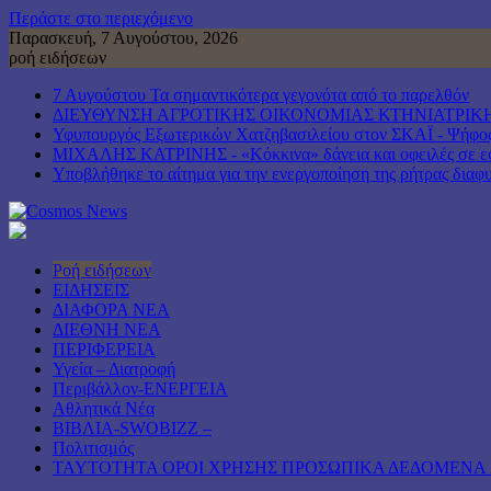
Περάστε στο περιεχόμενο
Παρασκευή, 7 Αυγούστου, 2026
ροή ειδήσεων
7 Αυγούστου Τα σημαντικότερα γεγονότα από το παρελθόν
ΔΙΕΥΘΥΝΣΗ ΑΓΡΟΤΙΚΗΣ ΟΙΚΟΝΟΜΙΑΣ ΚΤΗΝΙΑΤΡΙΚΗ
Υφυπουργός Εξωτερικών Χατζηβασιλείου στον ΣΚΑΪ - Ψήφος ε
ΜΙΧΑΛΗΣ ΚΑΤΡΙΝΗΣ - «Κόκκινα» δάνεια και οφειλές σε εφο
Υποβλήθηκε το αίτημα για την ενεργοποίηση της ρήτρας διαφυ
Ροή ειδήσεων
ΕΙΔΗΣΕΙΣ
ΔΙΑΦΟΡΑ ΝΕΑ
ΔΙΕΘΝΗ ΝΕΑ
ΠΕΡΙΦΕΡΕΙΑ
Υγεία – Διατροφή
Περιβάλλον-ΕΝΕΡΓΕΙΑ
Αθλητικά Νέα
ΒΙΒΛΙΑ-SWOBIZZ –
Πολιτισμός
TAYTOTHTA ΟΡΟΙ ΧΡΗΣΗΣ ΠΡΟΣΩΠΙΚΑ ΔΕΔΟΜΕΝΑ 