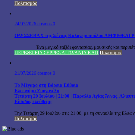
Πολιτισμός
24/07/2026
cosmos
0
ΟΔΥΣΣΕΒΑΧ της Ξένιας Καλογεροπούλου ΑΜΦΙΘΕΑΤΡΟ Δ
Ένα μαγικό ταξίδι φαντασίας, μουσικής και περιπέτειας
ΠΕΡΙΦΕΡΕΙΑ ΣΕΡΡΕΣ ΑΙΤΩ/ΛΝΙΑ ΚΛΠ
Πολιτισμός
21/07/2026
cosmos
0
Το Μέγαρο στη Βόρεια Εύβοια
Ελεωνόρα Ζουγανέλη
Τετάρτη 29 Ιουλίου | 21:00 | Παραλία Αγίας Άννας, Αλιευ
Είσοδος ελεύθερη
Την Τετάρτη 29 Ιουλίου στις 21:00, με τη συναυλία της Ελεω
Πολιτισμός