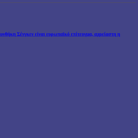
νθήκη Σένγκεν είναι ευρωπαϊκό επίτευγμα, αχρείαστη η