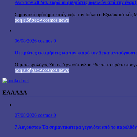
Άνω των 20 δισ. ευρώ οι ρυθμίσεις οφειλών από την έναρ
Σημαντικό ορόσημο κατέγραψε τον Ιούλιο ο Εξωδικαστικός Μη
ροή ειδήσεων cosmos news
06/08/2026
cosmos
0
Οι πρώτες εκτιμήσεις για τον καιρό τον Δεκαπενταύγουστ
Ο μετεωρολόγος Σάκης Αρναούτογλου έδωσε τα πρώτα προγνωσ
ροή ειδήσεων cosmos news
ΕΛΛΑΔΑ
07/08/2026
cosmos
0
7 Αυγούστου Τα σημαντικότερα γεγονότα από το παρελθόν