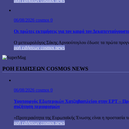
ροή ειδήσεων cosmos news
06/08/2026
cosmos
0
Οι πρώτες εκτιμήσεις για τον καιρό τον Δεκαπενταύγουστ
Ο μετεωρολόγος Σάκης Αρναούτογλου έδωσε τα πρώτα προγνωσ
ροή ειδήσεων cosmos news
ΡΟΉ ΕΙΔΉΣΕΩΝ COSMOS NEWS
06/08/2026
cosmos
0
Υφυπουργός Εξωτερικών Χατζηβασιλείου στην ΕΡΤ – Προτ
συζήτηση περιορισμών
«Προτεραιότητα της Ευρωπαϊκής Ένωσης είναι η προστασία τω
ροή ειδήσεων cosmos news