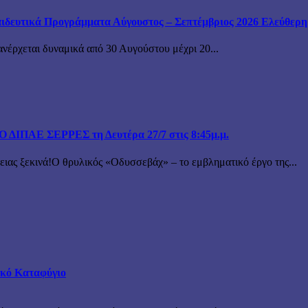
ιδευτικά Προγράμματα Αύγουστος – Σεπτέμβριος 2026 Ελεύθερη ε
ανέρχεται δυναμικά από 30 Αυγούστου μέχρι 20...
ΙΠΑΕ ΣΕΡΡΕΣ τη Δευτέρα 27/7 στις 8:45μ.μ.
 ξεκινά!Ο θρυλικός «Οδυσσεβάχ» – το εμβληματικό έργο της...
τικό Καταφύγιο