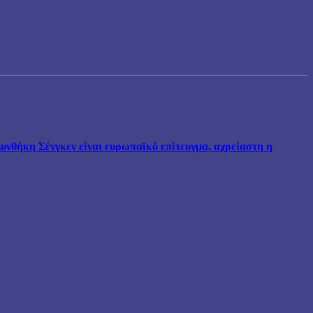
νθήκη Σένγκεν είναι ευρωπαϊκό επίτευγμα, αχρείαστη η