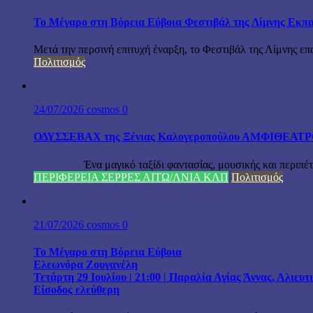
Το Μέγαρο στη Βόρεια Εύβοια Φεστιβάλ της Λίμνης Εκπα
Μετά την περσινή επιτυχή έναρξη, το Φεστιβάλ της Λίμνης επ
Πολιτισμός
24/07/2026
cosmos
0
ΟΔΥΣΣΕΒΑΧ της Ξένιας Καλογεροπούλου ΑΜΦΙΘΕΑΤΡΟ Δ
Ένα μαγικό ταξίδι φαντασίας, μουσικής και περιπέτειας
ΠΕΡΙΦΕΡΕΙΑ ΣΕΡΡΕΣ ΑΙΤΩ/ΛΝΙΑ ΚΛΠ
Πολιτισμός
21/07/2026
cosmos
0
Το Μέγαρο στη Βόρεια Εύβοια
Ελεωνόρα Ζουγανέλη
Τετάρτη 29 Ιουλίου | 21:00 | Παραλία Αγίας Άννας, Αλιευ
Είσοδος ελεύθερη