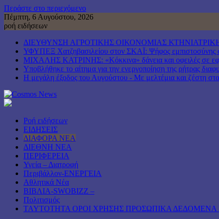
Περάστε στο περιεχόμενο
Πέμπτη, 6 Αυγούστου, 2026
ροή ειδήσεων
ΔΙΕΥΘΥΝΣΗ ΑΓΡΟΤΙΚΗΣ ΟΙΚΟΝΟΜΙΑΣ ΚΤΗΝΙΑΤΡΙΚΗ
ΥΦΥΠΕΞ Χατζηβασιλείου στον ΣΚΑΪ: Ψήφος εμπιστοσύνης στη
ΜΙΧΑΛΗΣ ΚΑΤΡΙΝΗΣ: «Κόκκινα» δάνεια και οφειλές σε εφορ
Υποβλήθηκε το αίτημα για την ενεργοποίηση της ρήτρας διαφυ
Η μεγάλη έξοδος του Αυγούστου - Με μελτέμια και ζέστη στα 
Ροή ειδήσεων
ΕΙΔΗΣΕΙΣ
ΔΙΑΦΟΡΑ ΝΕΑ
ΔΙΕΘΝΗ ΝΕΑ
ΠΕΡΙΦΕΡΕΙΑ
Υγεία – Διατροφή
Περιβάλλον-ΕΝΕΡΓΕΙΑ
Αθλητικά Νέα
ΒΙΒΛΙΑ-SWOBIZZ –
Πολιτισμός
TAYTOTHTA ΟΡΟΙ ΧΡΗΣΗΣ ΠΡΟΣΩΠΙΚΑ ΔΕΔΟΜΕΝΑ 