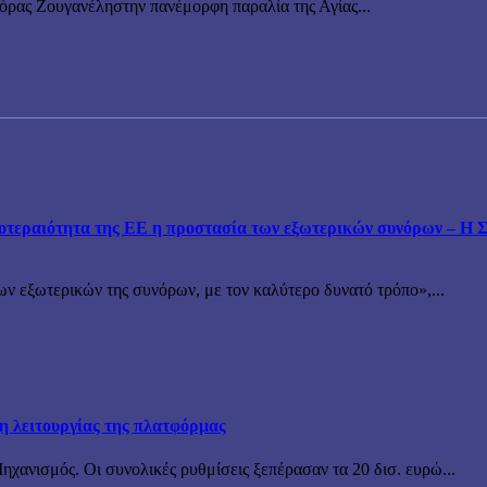
νόρας Ζουγανέληστην πανέμορφη παραλία της Αγίας...
εραιότητα της ΕΕ η προστασία των εξωτερικών συνόρων – Η Συ
ν εξωτερικών της συνόρων, με τον καλύτερο δυνατό τρόπο»,...
ξη λειτουργίας της πλατφόρμας
χανισμός. Οι συνολικές ρυθμίσεις ξεπέρασαν τα 20 δισ. ευρώ...