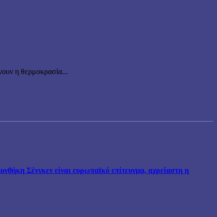
ουν η θερμοκρασία...
νθήκη Σένγκεν είναι ευρωπαϊκό επίτευγμα, αχρείαστη η