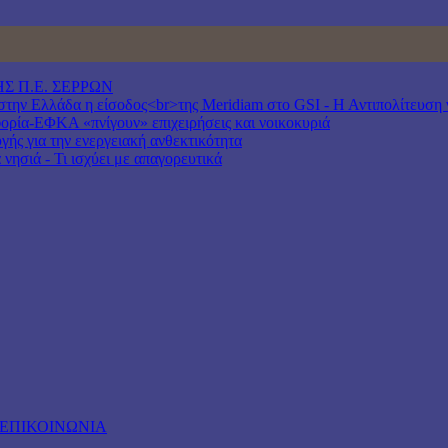
Σ Π.Ε. ΣΕΡΡΩΝ
ν Ελλάδα η είσοδος<br>της Meridiam στο GSI - Η Αντιπολίτευση να
ία-ΕΦΚΑ «πνίγουν» επιχειρήσεις και νοικοκυριά
γής για την ενεργειακή ανθεκτικότητα
νησιά - Τι ισχύει με απαγορευτικά
ΕΠΙΚΟΙΝΩΝΙΑ