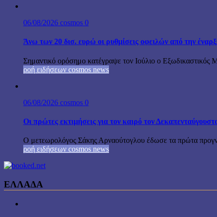
06/08/2026
cosmos
0
Άνω των 20 δισ. ευρώ οι ρυθμίσεις οφειλών από την έναρ
Σημαντικό ορόσημο κατέγραψε τον Ιούλιο ο Εξωδικαστικός Μη
ροή ειδήσεων cosmos news
06/08/2026
cosmos
0
Οι πρώτες εκτιμήσεις για τον καιρό τον Δεκαπενταύγουστ
Ο μετεωρολόγος Σάκης Αρναούτογλου έδωσε τα πρώτα προγνωσ
ροή ειδήσεων cosmos news
ΕΛΛΑΔΑ