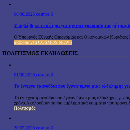
06/08/2026
cosmos
0
Υποβλήθηκε το αίτημα για την ενεργοποίηση της ρήτρας δ
Ο Υπουργός Εθνικής Οικονομίας και Οικονομικών Κυριάκος Π
διαφορα νεα COSMOS NEWS
ΠΟΛΙΤΙΣΜΟΣ ΕΚΔΗΛΩΣΕΙΣ
01/08/2026
cosmos
0
Τα έντεχνα τραγούδια που έγιναν ύμνοι μιας ολόκληρης γε
Τα έντεχνα τραγούδια που έγιναν ύμνοι μιας ολόκληρης γενιάς
χρόνο.Ακολουθούν τα πιο εμβληματικά κομμάτια που τραγουδή
Πολιτισμός
30/07/2026
cosmos
0