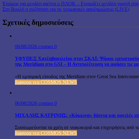
Έτοιμος για μεγάλη φιέστα ο ΠΑΟΚ – Ετοιμάζει μεγάλη γιορτή στ
Στη Βουλή η συζήτηση για τις γερμανικές αποζημιώσεις (LIVE)
Σχετικές δημοσιεύσεις
06/08/2026
cosmos
0
ΥΦΥΠΕΞ Χατζηβασιλείου στον ΣΚΑΪ: Ψήφος εμπιστοσύνη
της Meridiam στο GSI – Η Αντιπολίτευση να αφήσει τις μ
«Η εμπορική είσοδος της Meridiam στον Great Sea Interconnec
διαφορα νεα COSMOS NEWS
06/08/2026
cosmos
0
ΜΙΧΑΛΗΣ ΚΑΤΡΙΝΗΣ: «Κόκκινα» δάνεια και οφειλές σε ε
Συσσωρεύονται τα χρέη σε νοικοκυριά και επιχειρήσεις από τι
διαφορα νεα COSMOS NEWS