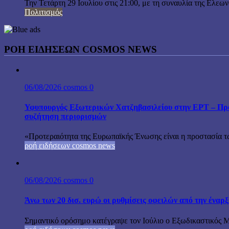
Την Τετάρτη 29 Ιουλίου στις 21:00, με τη συναυλία της Ελεω
Πολιτισμός
ΡΟΗ ΕΙΔΗΣΕΩΝ COSMOS NEWS
06/08/2026
cosmos
0
Υφυπουργός Εξωτερικών Χατζηβασιλείου στην ΕΡΤ – Προτ
συζήτηση περιορισμών
«Προτεραιότητα της Ευρωπαϊκής Ένωσης είναι η προστασία τω
ροή ειδήσεων cosmos news
06/08/2026
cosmos
0
Άνω των 20 δισ. ευρώ οι ρυθμίσεις οφειλών από την έναρ
Σημαντικό ορόσημο κατέγραψε τον Ιούλιο ο Εξωδικαστικός Μη