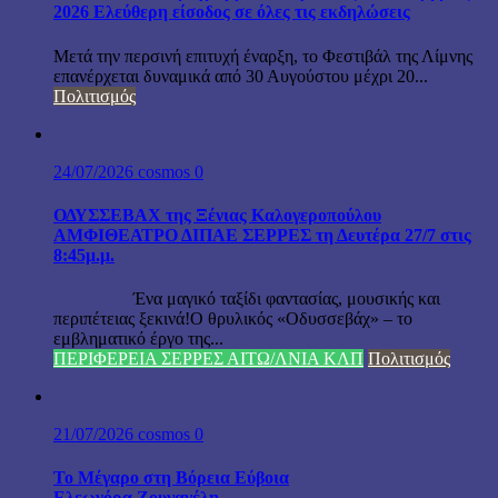
2026 Ελεύθερη είσοδος σε όλες τις εκδηλώσεις
Μετά την περσινή επιτυχή έναρξη, το Φεστιβάλ της Λίμνης
επανέρχεται δυναμικά από 30 Αυγούστου μέχρι 20...
Πολιτισμός
24/07/2026
cosmos
0
ΟΔΥΣΣΕΒΑΧ της Ξένιας Καλογεροπούλου
ΑΜΦΙΘΕΑΤΡΟ ΔΙΠΑΕ ΣΕΡΡΕΣ τη Δευτέρα 27/7 στις
8:45μ.μ.
Ένα μαγικό ταξίδι φαντασίας, μουσικής και
περιπέτειας ξεκινά!Ο θρυλικός «Οδυσσεβάχ» – το
εμβληματικό έργο της...
ΠΕΡΙΦΕΡΕΙΑ ΣΕΡΡΕΣ ΑΙΤΩ/ΛΝΙΑ ΚΛΠ
Πολιτισμός
21/07/2026
cosmos
0
Το Μέγαρο στη Βόρεια Εύβοια
Ελεωνόρα Ζουγανέλη