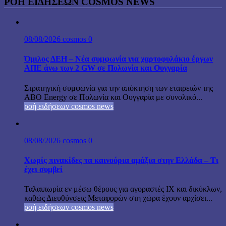
ΡΟΉ ΕΙΔΉΣΕΩΝ COSMOS NEWS
08/08/2026
cosmos
0
Όμιλος ΔΕΗ – Νέα συμφωνία για χαρτοφυλάκιο έργων
ΑΠΕ άνω των 2 GW σε Πολωνία και Ουγγαρία
Στρατηγική συμφωνία για την απόκτηση των εταιρειών της
ABO Energy σε Πολωνία και Ουγγαρία με συνολικό...
ροή ειδήσεων cosmos news
08/08/2026
cosmos
0
Χωρίς πινακίδες τα καινούρια αμάξια στην Ελλάδα – Τι
έχει συμβεί
Ταλαιπωρία εν μέσω θέρους για αγοραστές ΙΧ και δικύκλων,
καθώς Διευθύνσεις Μεταφορών στη χώρα έχουν αρχίσει...
ροή ειδήσεων cosmos news