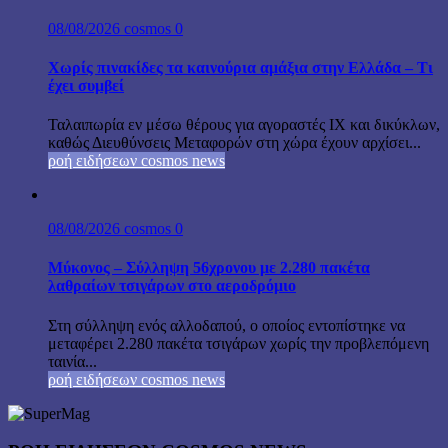
08/08/2026
cosmos
0
Χωρίς πινακίδες τα καινούρια αμάξια στην Ελλάδα – Τι
έχει συμβεί
Ταλαιπωρία εν μέσω θέρους για αγοραστές ΙΧ και δικύκλων,
καθώς Διευθύνσεις Μεταφορών στη χώρα έχουν αρχίσει...
ροή ειδήσεων cosmos news
08/08/2026
cosmos
0
Μύκονος – Σύλληψη 56χρονου με 2.280 πακέτα
λαθραίων τσιγάρων στο αεροδρόμιο
Στη σύλληψη ενός αλλοδαπού, ο οποίος εντοπίστηκε να
μεταφέρει 2.280 πακέτα τσιγάρων χωρίς την προβλεπόμενη
ταινία...
ροή ειδήσεων cosmos news