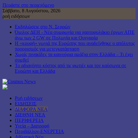
Περάστε στο περιεχόμενο
Σάββατο, 8 Αυγούστου, 2026
ροή ειδήσεων
Εκδηλώσεις στο Ν. Σερρών
Όμιλος ΔΕΗ - Νέα συμφωνία για χαρτοφυλάκιο έργων ΑΠΕ
άνω των 2 GW σε Πολωνία και Ουγγαρία
Η «κρυφή» γωνιά της Ευρώπης που αναδείχθηκε ο απόλυτος
προορισμός για μετεγκατάσταση
Χωρίς πινακίδες τα καινούρια αμάξια στην Ελλάδα – Τι έχει
συμβεί
Το αδιανόητο κόστος από τις φωτιές και τον καύσωνα σε
Ευρώπη και Ελλάδα
Ροή ειδήσεων
ΕΙΔΗΣΕΙΣ
ΔΙΑΦΟΡΑ ΝΕΑ
ΔΙΕΘΝΗ ΝΕΑ
ΠΕΡΙΦΕΡΕΙΑ
Υγεία – Διατροφή
Περιβάλλον-ΕΝΕΡΓΕΙΑ
Αθλητικά Νέα