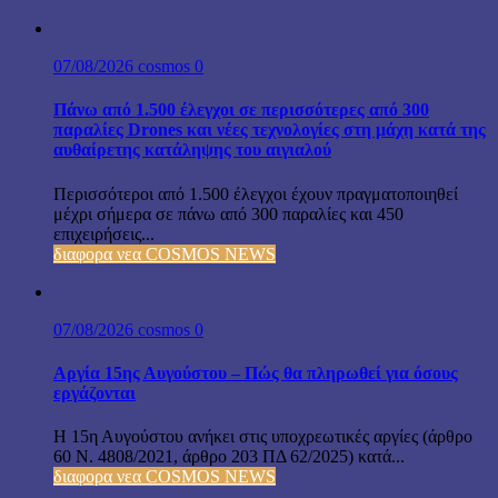
07/08/2026
cosmos
0
Πάνω από 1.500 έλεγχοι σε περισσότερες από 300
παραλίες Drones και νέες τεχνολογίες στη μάχη κατά της
αυθαίρετης κατάληψης του αιγιαλού
Περισσότεροι από 1.500 έλεγχοι έχουν πραγματοποιηθεί
μέχρι σήμερα σε πάνω από 300 παραλίες και 450
επιχειρήσεις...
διαφορα νεα COSMOS NEWS
07/08/2026
cosmos
0
Αργία 15ης Αυγούστου – Πώς θα πληρωθεί για όσους
εργάζονται
Η 15η Αυγούστου ανήκει στις υποχρεωτικές αργίες (άρθρο
60 Ν. 4808/2021, άρθρο 203 ΠΔ 62/2025) κατά...
διαφορα νεα COSMOS NEWS