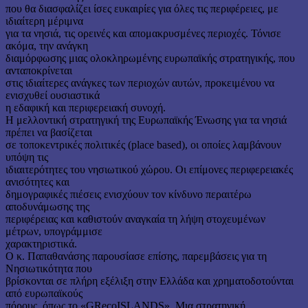
που θα διασφαλίζει ίσες ευκαιρίες για όλες τις περιφέρειες, με
ιδιαίτερη μέριμνα
για τα νησιά, τις ορεινές και απομακρυσμένες περιοχές. Τόνισε
ακόμα, την ανάγκη
διαμόρφωσης μιας ολοκληρωμένης ευρωπαϊκής στρατηγικής, που
ανταποκρίνεται
στις ιδιαίτερες ανάγκες των περιοχών αυτών, προκειμένου να
ενισχυθεί ουσιαστικά
η εδαφική και περιφερειακή συνοχή.
Η μελλοντική στρατηγική της Ευρωπαϊκής Ένωσης για τα νησιά
πρέπει να βασίζεται
σε τοποκεντρικές πολιτικές (place based), οι οποίες λαμβάνουν
υπόψη τις
ιδιαιτερότητες του νησιωτικού χώρου. Οι επίμονες περιφερειακές
ανισότητες και
δημογραφικές πιέσεις ενισχύουν τον κίνδυνο περαιτέρω
αποδυνάμωσης της
περιφέρειας και καθιστούν αναγκαία τη λήψη στοχευμένων
μέτρων, υπογράμμισε
χαρακτηριστικά.
Ο κ. Παπαθανάσης παρουσίασε επίσης, παρεμβάσεις για τη
Νησιωτικότητα που
βρίσκονται σε πλήρη εξέλιξη στην Ελλάδα και χρηματοδοτούνται
από ευρωπαϊκούς
πόρους, όπως το «GRecoISLANDS». Μια στρατηγική