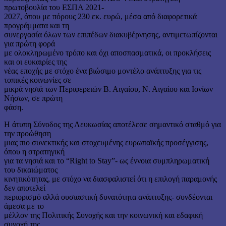
πρωτοβουλία του ΕΣΠΑ 2021-
2027, όπου με πόρους 230 εκ. ευρώ, μέσα από διαφορετικά
προγράμματα και τη
συνεργασία όλων των επιπέδων διακυβέρνησης, αντιμετωπίζονται
για πρώτη φορά
με ολοκληρωμένο τρόπο και όχι αποσπασματικά, οι προκλήσεις
και οι ευκαιρίες της
νέας εποχής με στόχο ένα βιώσιμο μοντέλο ανάπτυξης για τις
τοπικές κοινωνίες σε
μικρά νησιά των Περιφερειών Β. Αιγαίου, Ν. Αιγαίου και Ιονίων
Νήσων, σε πρώτη
φάση.
Η άτυπη Σύνοδος της Λευκωσίας αποτέλεσε σημαντικό σταθμό για
την προώθηση
μιας πιο συνεκτικής και στοχευμένης ευρωπαϊκής προσέγγισης,
όπου η στρατηγική
για τα νησιά και το “Right to Stay”- ως έννοια συμπληρωματική
του δικαιώματος
κινητικότητας, με στόχο να διασφαλιστεί ότι η επιλογή παραμονής
δεν αποτελεί
περιορισμό αλλά ουσιαστική δυνατότητα ανάπτυξης- συνδέονται
άμεσα με το
μέλλον της Πολιτικής Συνοχής και την κοινωνική και εδαφική
συνοχή της