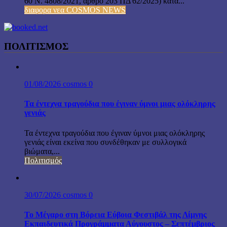
60 Ν. 4808/2021, άρθρο 203 ΠΔ 62/2025) κατά...
διαφορα νεα COSMOS NEWS
ΠΟΛΙΤΙΣΜΟΣ
01/08/2026
cosmos
0
Τα έντεχνα τραγούδια που έγιναν ύμνοι μιας ολόκληρης
γενιάς
Τα έντεχνα τραγούδια που έγιναν ύμνοι μιας ολόκληρης
γενιάς είναι εκείνα που συνδέθηκαν με συλλογικά
βιώματα,...
Πολιτισμός
30/07/2026
cosmos
0
Το Μέγαρο στη Βόρεια Εύβοια Φεστιβάλ της Λίμνης
Εκπαιδευτικά Προγράμματα Αύγουστος – Σεπτέμβριος