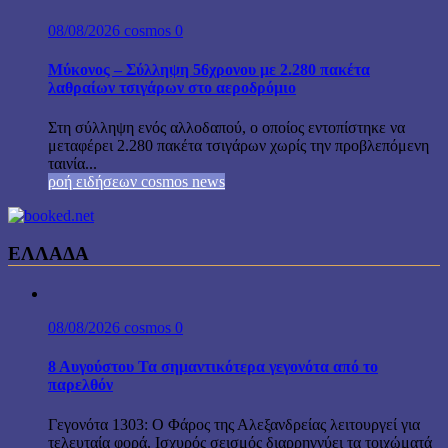
08/08/2026
cosmos
0
Μύκονος – Σύλληψη 56χρονου με 2.280 πακέτα
λαθραίων τσιγάρων στο αεροδρόμιο
Στη σύλληψη ενός αλλοδαπού, ο οποίος εντοπίστηκε να
μεταφέρει 2.280 πακέτα τσιγάρων χωρίς την προβλεπόμενη
ταινία...
ροή ειδήσεων cosmos news
ΕΛΛΑΔΑ
08/08/2026
cosmos
0
8 Αυγούστου Τα σημαντικότερα γεγονότα από το
παρελθόν
Γεγονότα 1303: Ο Φάρος της Αλεξανδρείας λειτουργεί για
τελευταία φορά. Ισχυρός σεισμός διαρρηγνύει τα τοιχώματά