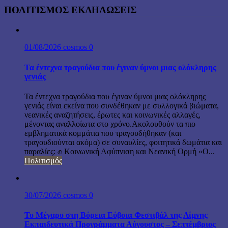
ΠΟΛΙΤΙΣΜΟΣ ΕΚΔΗΛΩΣΕΙΣ
01/08/2026
cosmos
0
Τα έντεχνα τραγούδια που έγιναν ύμνοι μιας ολόκληρης
γενιάς
Τα έντεχνα τραγούδια που έγιναν ύμνοι μιας ολόκληρης
γενιάς είναι εκείνα που συνδέθηκαν με συλλογικά βιώματα,
νεανικές αναζητήσεις, έρωτες και κοινωνικές αλλαγές,
μένοντας αναλλοίωτα στο χρόνο.Ακολουθούν τα πιο
εμβληματικά κομμάτια που τραγουδήθηκαν (και
τραγουδιούνται ακόμα) σε συναυλίες, φοιτητικά δωμάτια και
παραλίες: ✊ Κοινωνική Αφύπνιση και Νεανική Ορμή «Ο...
Πολιτισμός
30/07/2026
cosmos
0
Το Μέγαρο στη Βόρεια Εύβοια Φεστιβάλ της Λίμνης
Εκπαιδευτικά Προγράμματα Αύγουστος – Σεπτέμβριος