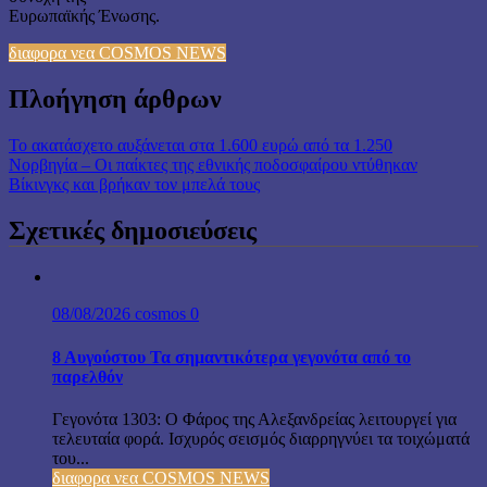
Ευρωπαϊκής Ένωσης.
διαφορα νεα COSMOS NEWS
Πλοήγηση άρθρων
Το ακατάσχετο αυξάνεται στα 1.600 ευρώ από τα 1.250
Νορβηγία – Οι παίκτες της εθνικής ποδοσφαίρου ντύθηκαν
Βίκινγκς και βρήκαν τον μπελά τους
Σχετικές δημοσιεύσεις
08/08/2026
cosmos
0
8 Αυγούστου Τα σημαντικότερα γεγονότα από το
παρελθόν
Γεγονότα 1303: Ο Φάρος της Αλεξανδρείας λειτουργεί για
τελευταία φορά. Ισχυρός σεισμός διαρρηγνύει τα τοιχώματά
του...
διαφορα νεα COSMOS NEWS