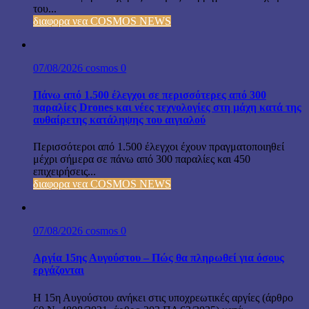
του...
διαφορα νεα COSMOS NEWS
07/08/2026
cosmos
0
Πάνω από 1.500 έλεγχοι σε περισσότερες από 300
παραλίες Drones και νέες τεχνολογίες στη μάχη κατά της
αυθαίρετης κατάληψης του αιγιαλού
Περισσότεροι από 1.500 έλεγχοι έχουν πραγματοποιηθεί
μέχρι σήμερα σε πάνω από 300 παραλίες και 450
επιχειρήσεις...
διαφορα νεα COSMOS NEWS
07/08/2026
cosmos
0
Αργία 15ης Αυγούστου – Πώς θα πληρωθεί για όσους
εργάζονται
Η 15η Αυγούστου ανήκει στις υποχρεωτικές αργίες (άρθρο