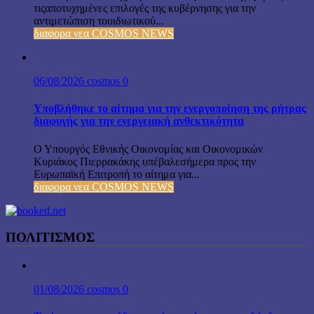
τιςαποτυχημένες επιλογές της κυβέρνησης για την
αντιμετώπιση τουιδιωτικού...
διαφορα νεα COSMOS NEWS
06/08/2026
cosmos
0
Υποβλήθηκε το αίτημα για την ενεργοποίηση της ρήτρας
διαφυγής για την ενεργειακή ανθεκτικότητα
Ο Υπουργός Εθνικής Οικονομίας και Οικονομικών
Κυριάκος Πιερρακάκης υπέβαλεσήμερα προς την
Ευρωπαϊκή Επιτροπή το αίτημα για...
διαφορα νεα COSMOS NEWS
ΠΟΛΙΤΙΣΜΟΣ
01/08/2026
cosmos
0