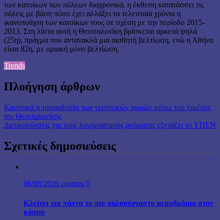
των κατοίκων των πόλεων διαχρονικά, η έκθεση κατατάσσει τις
πόλεις με βάση πόσο έχει αλλάξει τα τελευταία χρόνια η
ικανοποίηση των κατοίκων τους σε σχέση με την περίοδο 2015-
2013. Στη λίστα αυτή η Θεσσαλονίκη βρίσκεται αρκετά ψηλά
(25η), πράγμα που αντανακλά μια αισθητή βελτίωση, ενώ η Αθήνα
είναι 82η, με οριακή μόνο βελτίωση.
Trends
Πλοήγηση άρθρων
Κανονικά η τροφοδοσία των γειτονικών χωρών μέσω του λιμένος
της Θεσσαλονίκης
Διευκολύνσεις για τους λογαριασμούς ρεύματος εξετάζει το ΥΠΕΝ
Σχετικές δημοσιεύσεις
06/08/2026
cosmos
0
Κλείνει για πάντα το πιο πολυσύχναστο αεροδρόμιο στον
κόσμο