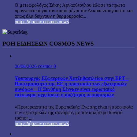
Ο μετεωρολόγος Σάκης Αρναούτογλου έδωσε τα πρώτα
προγνωστικά για τον καιρό μέχρι τον Δεκαπενταύγουστο και
όπως όλα δείχνουν η θερμοκρασία...
ροή ειδήσεων cosmos news
ΡΟΉ ΕΙΔΉΣΕΩΝ COSMOS NEWS
06/08/2026
cosmos
0
Υφυπουργός Εξωτερικών Χατζηβασιλείου στην ΕΡΤ –
Προτεραιότητα της ΕΕ η προστασία των εξωτερικών
συνόρων – Η Συνθήκη Σένγκεν είναι ευρωπαϊκό
επίτευγμα, αχρείαστη η συζήτηση περιορισμών
«Προτεραιότητα της Ευρωπαϊκής Ένωσης είναι η προστασία
των εξωτερικών της συνόρων, με τον καλύτερο δυνατό
τρόπο»,...
ροή ειδήσεων cosmos news