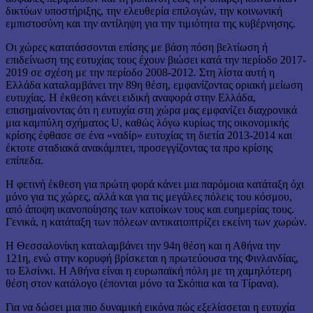
δικτύων υποστήριξης, την ελευθερία επιλογών, την κοινωνική
εμπιστοσύνη και την αντίληψη για την τιμιότητα της κυβέρνησης.
Οι χώρες κατατάσσονται επίσης με βάση πόση βελτίωση ή
επιδείνωση της ευτυχίας τους έχουν βιώσει κατά την περίοδο 2017-
2019 σε σχέση με την περίοδο 2008-2012. Στη λίστα αυτή η
Ελλάδα καταλαμβάνει την 89η θέση, εμφανίζοντας οριακή μείωση
ευτυχίας. Η έκθεση κάνει ειδική αναφορά στην Ελλάδα,
επισημαίνοντας ότι η ευτυχία στη χώρα μας εμφανίζει διαχρονικά
μια καμπύλη σχήματος U, καθώς λόγω κυρίως της οικονομικής
κρίσης έφθασε σε ένα «ναδίρ» ευτυχίας τη διετία 2013-2014 και
έκτοτε σταδιακά ανακάμπτει, προσεγγίζοντας τα προ κρίσης
επίπεδα.
Η φετινή έκθεση για πρώτη φορά κάνει μια παρόμοια κατάταξη όχι
μόνο για τις χώρες, αλλά και για τις μεγάλες πόλεις του κόσμου,
από άποψη ικανοποίησης των κατοίκων τους και ευημερίας τους.
Γενικά, η κατάταξη των πόλεων αντικατοπτρίζει εκείνη των χωρών.
Η Θεσσαλονίκη καταλαμβάνει την 94η θέση και η Αθήνα την
121η, ενώ στην κορυφή βρίσκεται η πρωτεύουσα της Φινλανδίας,
το Ελσίνκι. Η Αθήνα είναι η ευρωπαϊκή πόλη με τη χαμηλότερη
θέση στον κατάλογο (έπονται μόνο τα Σκόπια και τα Τίρανα).
Για να δώσει μια πιο δυναμική εικόνα πώς εξελίσσεται η ευτυχία