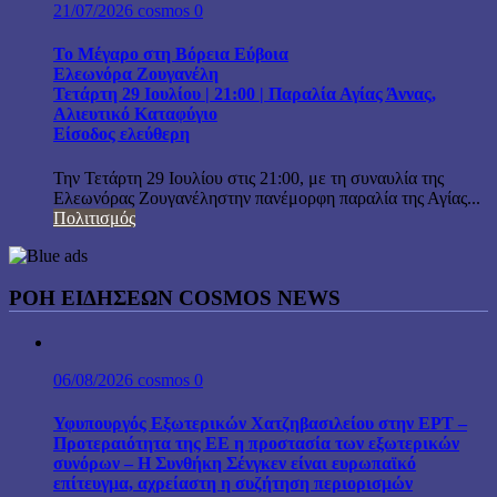
21/07/2026
cosmos
0
Το Μέγαρο στη Βόρεια Εύβοια
Ελεωνόρα Ζουγανέλη
Τετάρτη 29 Ιουλίου | 21:00 | Παραλία Αγίας Άννας,
Αλιευτικό Καταφύγιο
Είσοδος ελεύθερη
Την Τετάρτη 29 Ιουλίου στις 21:00, με τη συναυλία της
Ελεωνόρας Ζουγανέληστην πανέμορφη παραλία της Αγίας...
Πολιτισμός
ΡΟΗ ΕΙΔΗΣΕΩΝ COSMOS NEWS
06/08/2026
cosmos
0
Υφυπουργός Εξωτερικών Χατζηβασιλείου στην ΕΡΤ –
Προτεραιότητα της ΕΕ η προστασία των εξωτερικών
συνόρων – Η Συνθήκη Σένγκεν είναι ευρωπαϊκό
επίτευγμα, αχρείαστη η συζήτηση περιορισμών