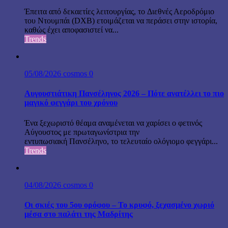
Έπειτα από δεκαετίες λειτουργίας, το Διεθνές Αεροδρόμιο
του Ντουμπάι (DXB) ετοιμάζεται να περάσει στην ιστορία,
καθώς έχει αποφασιστεί να...
Trends
05/08/2026
cosmos
0
Αυγουστιάτικη Πανσέληνος 2026 – Πότε ανατέλλει το πιο
μαγικό φεγγάρι του χρόνου
Ένα ξεχωριστό θέαμα αναμένεται να χαρίσει ο φετινός
Αύγουστος με πρωταγωνίστρια την
εντυπωσιακή Πανσέληνο, το τελευταίο ολόγιομο φεγγάρι...
Trends
04/08/2026
cosmos
0
Οι σκιές του 5ου ορόφου – Το κρυφό, ξεχασμένο χωριό
μέσα στο παλάτι της Μαδρίτης