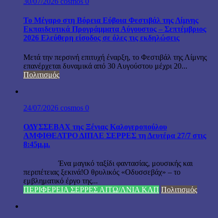
30/07/2026
cosmos
0
Το Μέγαρο στη Βόρεια Εύβοια Φεστιβάλ της Λίμνης
Εκπαιδευτικά Προγράμματα Αύγουστος – Σεπτέμβριος
2026 Ελεύθερη είσοδος σε όλες τις εκδηλώσεις
Μετά την περσινή επιτυχή έναρξη, το Φεστιβάλ της Λίμνης
επανέρχεται δυναμικά από 30 Αυγούστου μέχρι 20...
Πολιτισμός
24/07/2026
cosmos
0
ΟΔΥΣΣΕΒΑΧ της Ξένιας Καλογεροπούλου
ΑΜΦΙΘΕΑΤΡΟ ΔΙΠΑΕ ΣΕΡΡΕΣ τη Δευτέρα 27/7 στις
8:45μ.μ.
Ένα μαγικό ταξίδι φαντασίας, μουσικής και
περιπέτειας ξεκινά!Ο θρυλικός «Οδυσσεβάχ» – το
εμβληματικό έργο της...
ΠΕΡΙΦΕΡΕΙΑ ΣΕΡΡΕΣ ΑΙΤΩ/ΛΝΙΑ ΚΛΠ
Πολιτισμός