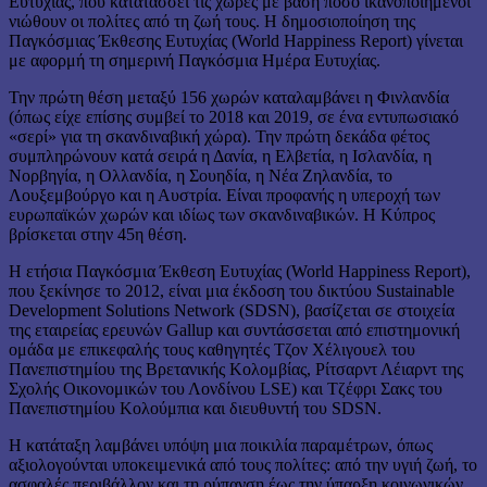
Ευτυχίας, που κατατάσσει τις χώρες με βάση πόσο ικανοποιημένοι
νιώθουν οι πολίτες από τη ζωή τους. Η δημοσιοποίηση της
Παγκόσμιας Έκθεσης Ευτυχίας (World Happiness Report) γίνεται
με αφορμή τη σημερινή Παγκόσμια Ημέρα Ευτυχίας.
Την πρώτη θέση μεταξύ 156 χωρών καταλαμβάνει η Φινλανδία
(όπως είχε επίσης συμβεί το 2018 και 2019, σε ένα εντυπωσιακό
«σερί» για τη σκανδιναβική χώρα). Την πρώτη δεκάδα φέτος
συμπληρώνουν κατά σειρά η Δανία, η Ελβετία, η Ισλανδία, η
Νορβηγία, η Ολλανδία, η Σουηδία, η Νέα Ζηλανδία, το
Λουξεμβούργο και η Αυστρία. Είναι προφανής η υπεροχή των
ευρωπαϊκών χωρών και ιδίως των σκανδιναβικών. Η Κύπρος
βρίσκεται στην 45η θέση.
Η ετήσια Παγκόσμια Έκθεση Ευτυχίας (World Happiness Report),
που ξεκίνησε το 2012, είναι μια έκδοση του δικτύου Sustainable
Development Solutions Network (SDSN), βασίζεται σε στοιχεία
της εταιρείας ερευνών Gallup και συντάσσεται από επιστημονική
ομάδα με επικεφαλής τους καθηγητές Τζον Χέλιγουελ του
Πανεπιστημίου της Βρετανικής Κολομβίας, Ρίτσαρντ Λέιαρντ της
Σχολής Οικονομικών του Λονδίνου LSE) και Τζέφρι Σακς του
Πανεπιστημίου Κολούμπια και διευθυντή του SDSN.
Η κατάταξη λαμβάνει υπόψη μια ποικιλία παραμέτρων, όπως
αξιολογούνται υποκειμενικά από τους πολίτες: από την υγιή ζωή, το
ασφαλές περιβάλλον και τη ρύπανση έως την ύπαρξη κοινωνικών