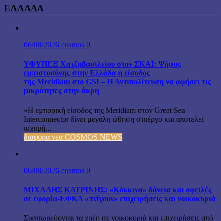
ΕΛΛΑΔΑ
06/08/2026
cosmos
0
ΥΦΥΠΕΞ Χατζηβασιλείου στον ΣΚΑΪ: Ψήφος
εμπιστοσύνης στην Ελλάδα η είσοδος
της Meridiam στο GSI – Η Αντιπολίτευση να αφήσει τις
μικρότητες στην άκρη
«Η εμπορική είσοδος της Meridiam στον Great Sea
Interconnector δίνει μεγάλη ώθηση στοέργο και αποτελεί
ισχυρή...
διαφορα νεα COSMOS NEWS
06/08/2026
cosmos
0
ΜΙΧΑΛΗΣ ΚΑΤΡΙΝΗΣ: «Κόκκινα» δάνεια και οφειλές
σε εφορία-ΕΦΚΑ «πνίγουν» επιχειρήσεις και νοικοκυριά
Συσσωρεύονται τα χρέη σε νοικοκυριά και επιχειρήσεις από