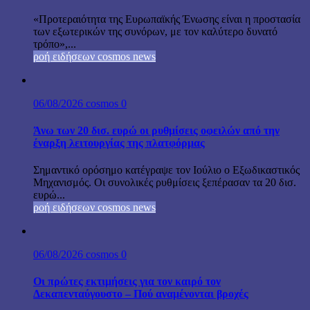
«Προτεραιότητα της Ευρωπαϊκής Ένωσης είναι η προστασία
των εξωτερικών της συνόρων, με τον καλύτερο δυνατό
τρόπο»,...
ροή ειδήσεων cosmos news
06/08/2026
cosmos
0
Άνω των 20 δισ. ευρώ οι ρυθμίσεις οφειλών από την
έναρξη λειτουργίας της πλατφόρμας
Σημαντικό ορόσημο κατέγραψε τον Ιούλιο ο Εξωδικαστικός
Μηχανισμός. Οι συνολικές ρυθμίσεις ξεπέρασαν τα 20 δισ.
ευρώ...
ροή ειδήσεων cosmos news
06/08/2026
cosmos
0
Οι πρώτες εκτιμήσεις για τον καιρό τον
Δεκαπενταύγουστο – Πού αναμένονται βροχές