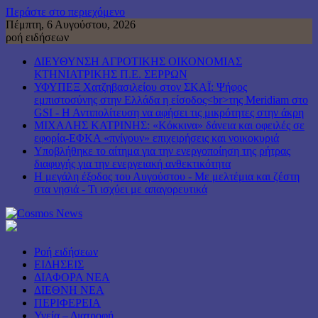
Περάστε στο περιεχόμενο
Πέμπτη, 6 Αυγούστου, 2026
ροή ειδήσεων
ΔΙΕΥΘΥΝΣΗ ΑΓΡΟΤΙΚΗΣ ΟΙΚΟΝΟΜΙΑΣ
ΚΤΗΝΙΑΤΡΙΚΗΣ Π.Ε. ΣΕΡΡΩΝ
ΥΦΥΠΕΞ Χατζηβασιλείου στον ΣΚΑΪ: Ψήφος
εμπιστοσύνης στην Ελλάδα η είσοδος<br>της Meridiam στο
GSI - Η Αντιπολίτευση να αφήσει τις μικρότητες στην άκρη
ΜΙΧΑΛΗΣ ΚΑΤΡΙΝΗΣ: «Κόκκινα» δάνεια και οφειλές σε
εφορία-ΕΦΚΑ «πνίγουν» επιχειρήσεις και νοικοκυριά
Υποβλήθηκε το αίτημα για την ενεργοποίηση της ρήτρας
διαφυγής για την ενεργειακή ανθεκτικότητα
Η μεγάλη έξοδος του Αυγούστου - Με μελτέμια και ζέστη
στα νησιά - Τι ισχύει με απαγορευτικά
Ροή ειδήσεων
ΕΙΔΗΣΕΙΣ
ΔΙΑΦΟΡΑ ΝΕΑ
ΔΙΕΘΝΗ ΝΕΑ
ΠΕΡΙΦΕΡΕΙΑ
Υγεία – Διατροφή