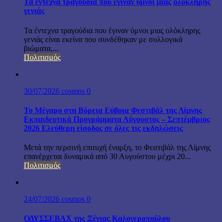
Τα έντεχνα τραγούδια που έγιναν ύμνοι μιας ολόκληρης
γενιάς
Τα έντεχνα τραγούδια που έγιναν ύμνοι μιας ολόκληρης
γενιάς είναι εκείνα που συνδέθηκαν με συλλογικά
βιώματα,...
Πολιτισμός
30/07/2026
cosmos
0
Το Μέγαρο στη Βόρεια Εύβοια Φεστιβάλ της Λίμνης
Εκπαιδευτικά Προγράμματα Αύγουστος – Σεπτέμβριος
2026 Ελεύθερη είσοδος σε όλες τις εκδηλώσεις
Μετά την περσινή επιτυχή έναρξη, το Φεστιβάλ της Λίμνης
επανέρχεται δυναμικά από 30 Αυγούστου μέχρι 20...
Πολιτισμός
24/07/2026
cosmos
0
ΟΔΥΣΣΕΒΑΧ της Ξένιας Καλογεροπούλου