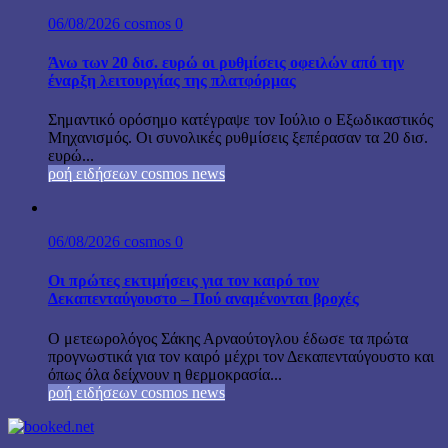
06/08/2026
cosmos
0
Άνω των 20 δισ. ευρώ οι ρυθμίσεις οφειλών από την
έναρξη λειτουργίας της πλατφόρμας
Σημαντικό ορόσημο κατέγραψε τον Ιούλιο ο Εξωδικαστικός
Μηχανισμός. Οι συνολικές ρυθμίσεις ξεπέρασαν τα 20 δισ.
ευρώ...
ροή ειδήσεων cosmos news
06/08/2026
cosmos
0
Οι πρώτες εκτιμήσεις για τον καιρό τον
Δεκαπενταύγουστο – Πού αναμένονται βροχές
Ο μετεωρολόγος Σάκης Αρναούτογλου έδωσε τα πρώτα
προγνωστικά για τον καιρό μέχρι τον Δεκαπενταύγουστο και
όπως όλα δείχνουν η θερμοκρασία...
ροή ειδήσεων cosmos news