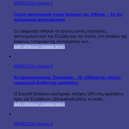
09/08/2026
cosmos
0
Ιταλοί αστυνομικοί στους δρόμους της Αθήνας – Το νέο
πρόγραμμα αστυνόμευσης
Σε εφαρμογή τέθηκαν οι πρώτες κοινές περιπολίες
αστυνομικών από την Ελλάδα και την Ιταλία, στο πλαίσιο της
διαρκώς ενισχυόμενης συνεργασίας των...
ροή ειδήσεων cosmos news
09/08/2026
cosmos
0
Κινηματογραφικός Τουρισμός – Η «Οδύσσεια» φέρνει
εκρηκτική άνοδο στις κρατήσεις
Η EasyJet Holidays κατέγραψε αύξηση 18% στις κρατήσεις
προς την Ελλάδα σε εβδομαδιαία βάση, η οποία...
ροή ειδήσεων cosmos news
09/08/2026
cosmos
0