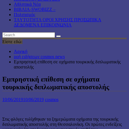
Αθλητικά Νέα
ΒΙΒΛΙΑ-SWOBIZZ –
Πολιτισμός
TAYTOTHTA ΟΡΟΙ ΧΡΗΣΗΣ ΠΡΟΣΩΠΙΚΑ
ΔΕΔΟΜΕΝΑ ΕΠΙΚΟΙΝΩΝΙΑ
Είστε εδώ:
Αρχική
ροή ειδήσεων cosmos news
Εμπρηστική επίθεση σε οχήματα τουρκικής διπλωματικής
αποστολής
Εμπρηστική επίθεση σε οχήματα
τουρκικής διπλωματικής αποστολής
10/06/2019
10/06/2019
cosmos
Στις φλόγες τυλίχθηκαν τα ξημερώματα οχήματα της τουρκικής
διπλωματικής αποστολής στη Θεσσαλονίκη. Οι πρώτες ενδείξεις