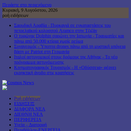
Περάστε στο περιεχόμενο
Κυριακή, 9 Αυγούστου, 2026
ροή ειδήσεων
Σαουδική Αραβία - Πυρκαγιά σε εγκαταστάσεις του
πετρελαϊκού κολοσσού Aramco στην Τζιζάν
Ο τυφώνας Dolphin σαρώνει την Ιαπωνία - Τραυματίες και
πάνω από 50.000 κτίρια χωρίς ρεύμα
Συναγερμός - Ύποπτα drones πάνω από τη μυστική υπόγεια
βάση με Patriot στη Γερμανία
Ιταλοί αστυνομικοί στους δρόμους της Αθήνας - Το νέο
πρόγραμμα αστυνόμευσης
Κινηματογραφικός Τουρισμός - Η «Οδύσσεια» φέρνει
εκρηκτική άνοδο στις κρατήσεις
Ροή ειδήσεων
ΕΙΔΗΣΕΙΣ
ΔΙΑΦΟΡΑ ΝΕΑ
ΔΙΕΘΝΗ ΝΕΑ
ΠΕΡΙΦΕΡΕΙΑ
Υγεία – Διατροφή
Περιβάλλον-ΕΝΕΡΓΕΙΑ