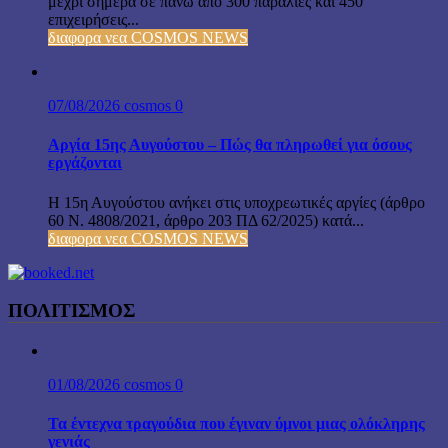
μέχρι σήμερα σε πάνω από 300 παραλίες και 450
επιχειρήσεις...
διαφορα νεα COSMOS NEWS
07/08/2026
cosmos
0
Αργία 15ης Αυγούστου – Πώς θα πληρωθεί για όσους
εργάζονται
Η 15η Αυγούστου ανήκει στις υποχρεωτικές αργίες (άρθρο
60 Ν. 4808/2021, άρθρο 203 ΠΔ 62/2025) κατά...
διαφορα νεα COSMOS NEWS
ΠΟΛΙΤΙΣΜΟΣ
01/08/2026
cosmos
0
Τα έντεχνα τραγούδια που έγιναν ύμνοι μιας ολόκληρης
γενιάς