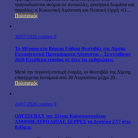
τραγουδιούνται ακόμα) σε συναυλίες, φοιτητικά δωμάτια και
παραλίες: ✊ Κοινωνική Αφύπνιση και Νεανική Ορμή «Ο...
Πολιτισμός
30/07/2026
cosmos
0
Το Μέγαρο στη Βόρεια Εύβοια Φεστιβάλ της Λίμνης
Εκπαιδευτικά Προγράμματα Αύγουστος – Σεπτέμβριος
2026 Ελεύθερη είσοδος σε όλες τις εκδηλώσεις
Μετά την περσινή επιτυχή έναρξη, το Φεστιβάλ της Λίμνης
επανέρχεται δυναμικά από 30 Αυγούστου μέχρι 20...
Πολιτισμός
24/07/2026
cosmos
0
ΟΔΥΣΣΕΒΑΧ της Ξένιας Καλογεροπούλου
ΑΜΦΙΘΕΑΤΡΟ ΔΙΠΑΕ ΣΕΡΡΕΣ τη Δευτέρα 27/7 στις
8:45μ.μ.