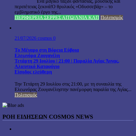
Ένα μαγικό ταξίδι φαντασίας, μουσικής και
περιπέτειας ξεκινά!Ο θρυλικός «Οδυσσεβάχ» – το
εμβληματικό έργο της...
ΠΕΡΙΦΕΡΕΙΑ ΣΕΡΡΕΣ ΑΙΤΩ/ΛΝΙΑ ΚΛΠ
Πολιτισμός
21/07/2026
cosmos
0
Το Μέγαρο στη Βόρεια Εύβοια
Ελεωνόρα Ζουγανέλη
Τετάρτη 29 Ιουλίου | 21:00 | Παραλία Αγίας Άννας,
Αλιευτικό Καταφύγιο
Είσοδος ελεύθερη
Την Τετάρτη 29 Ιουλίου στις 21:00, με τη συναυλία της
Ελεωνόρας Ζουγανέληστην πανέμορφη παραλία της Αγίας...
Πολιτισμός
ΡΟΗ ΕΙΔΗΣΕΩΝ COSMOS NEWS