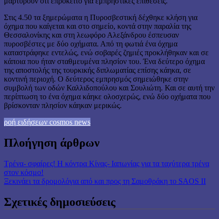
μαρτυρούν ότι επρόκειτο για εμπρηστικές επιθέσεις.
Στις 4.50 τα ξημερώματα η Πυροσβεστική δέχθηκε κλήση για
όχημα που καίγεται και στο σημείο, κοντά στην παραλία της
Θεσσαλονίκης και στη λεωφόρο Αλεξάνδρου έσπευσαν
πυροσβέστες με δύο οχήματα. Από τη φωτιά ένα όχημα
καταστράφηκε εντελώς, ενώ σοβαρές ζημιές προκλήθηκαν και σε
κάποια που ήταν σταθμευμένα πλησίον του. Ένα δεύτερο όχημα
της αποστολής της τουρκικής διπλωματίας επίσης κάηκα, σε
κοντινή περιοχή. Ο δεύτερος εμπρησμός σημειώθηκε στην
συμβολή των οδών Καλλιδοπούλου και Σουλιώτη. Και σε αυτή την
περίπτωση το ένα όχημα κάηκε ολοσχερώς, ενώ δύο οχήματα που
βρίσκονταν πλησίον κάηκαν μερικώς.
ροή ειδήσεων cosmos news
Πλοήγηση άρθρων
Τρένα- σφαίρες! Η κόντρα Κίνας- Ιαπωνίας για τα ταχύτερα τρένα
στον κόσμο!
Ξεκινάει τα δρομολόγια από και προς τη Σαμοθράκη το SAOS ΙΙ
Σχετικές δημοσιεύσεις