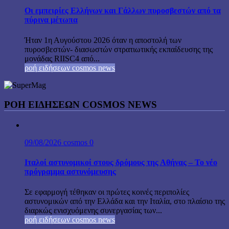
Οι εμπειρίες Ελλήνων και Γάλλων πυροσβεστών από τα
πύρινα μέτωπα
Ήταν 1η Αυγούστου 2026 όταν η αποστολή των
πυροσβεστών- διασωστών στρατιωτικής εκπαίδευσης της
μονάδας RIISC4 από...
ροή ειδήσεων cosmos news
ΡΟΉ ΕΙΔΉΣΕΩΝ COSMOS NEWS
09/08/2026
cosmos
0
Ιταλοί αστυνομικοί στους δρόμους της Αθήνας – Το νέο
πρόγραμμα αστυνόμευσης
Σε εφαρμογή τέθηκαν οι πρώτες κοινές περιπολίες
αστυνομικών από την Ελλάδα και την Ιταλία, στο πλαίσιο της
διαρκώς ενισχυόμενης συνεργασίας των...
ροή ειδήσεων cosmos news