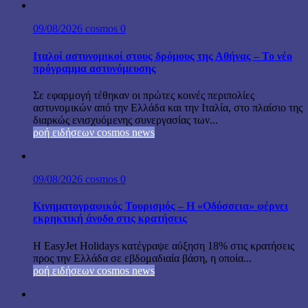
09/08/2026
cosmos
0
Ιταλοί αστυνομικοί στους δρόμους της Αθήνας – Το νέο
πρόγραμμα αστυνόμευσης
Σε εφαρμογή τέθηκαν οι πρώτες κοινές περιπολίες
αστυνομικών από την Ελλάδα και την Ιταλία, στο πλαίσιο της
διαρκώς ενισχυόμενης συνεργασίας των...
ροή ειδήσεων cosmos news
09/08/2026
cosmos
0
Κινηματογραφικός Τουρισμός – Η «Οδύσσεια» φέρνει
εκρηκτική άνοδο στις κρατήσεις
Η EasyJet Holidays κατέγραψε αύξηση 18% στις κρατήσεις
προς την Ελλάδα σε εβδομαδιαία βάση, η οποία...
ροή ειδήσεων cosmos news