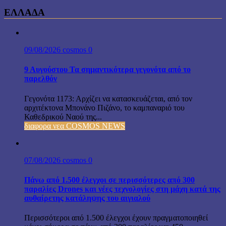
ΕΛΛΑΔΑ
09/08/2026
cosmos
0
9 Αυγούστου Τα σημαντικότερα γεγονότα από το
παρελθόν
Γεγονότα 1173: Αρχίζει να κατασκευάζεται, από τον
αρχιτέκτονα Μπονάνο Πιζάνο, το καμπαναριό του
Καθεδρικού Ναού της...
διαφορα νεα COSMOS NEWS
07/08/2026
cosmos
0
Πάνω από 1.500 έλεγχοι σε περισσότερες από 300
παραλίες Drones και νέες τεχνολογίες στη μάχη κατά της
αυθαίρετης κατάληψης του αιγιαλού
Περισσότεροι από 1.500 έλεγχοι έχουν πραγματοποιηθεί