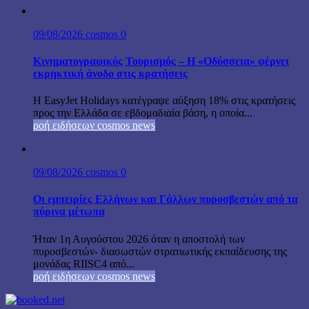
09/08/2026
cosmos
0
Κινηματογραφικός Τουρισμός – Η «Οδύσσεια» φέρνει
εκρηκτική άνοδο στις κρατήσεις
Η EasyJet Holidays κατέγραψε αύξηση 18% στις κρατήσεις
προς την Ελλάδα σε εβδομαδιαία βάση, η οποία...
ροή ειδήσεων cosmos news
09/08/2026
cosmos
0
Οι εμπειρίες Ελλήνων και Γάλλων πυροσβεστών από τα
πύρινα μέτωπα
Ήταν 1η Αυγούστου 2026 όταν η αποστολή των
πυροσβεστών- διασωστών στρατιωτικής εκπαίδευσης της
μονάδας RIISC4 από...
ροή ειδήσεων cosmos news