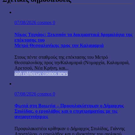
07/08/2026
cosmos
0
Νίκος Ταχιάος: Ξεκινούν τα δοκιμαστικά δρομολόγια της
επέκτασης του
Μετρό Θεσσαλονίκης προς την Καλαμαριά
Στους πέντε σταθμούς της επέκτασης του Μετρό
Θεσσαλονίκης προς τηνΚαλαμαριά (Νομαρχία, Καλαμαριά,
Αρετσού, Νέα Κρήνη, και...
ροή ειδήσεων cosmos news
07/08/2026
cosmos
0
Φωτιά στη Βοιωτία – Προφυλακίστηκαν ο Δήμαρχος
Στυλίδας, ο εργολάβος και ο επιχειρηματίας με τις
ανεμογεννήτριες
Προφυλακιστέοι κρίθηκαν ο Δήμαρχος Στυλίδας, Γιάννης
Αποστόλου, ο εργολάβος και ο ιδιοκτήτης του αιολικού