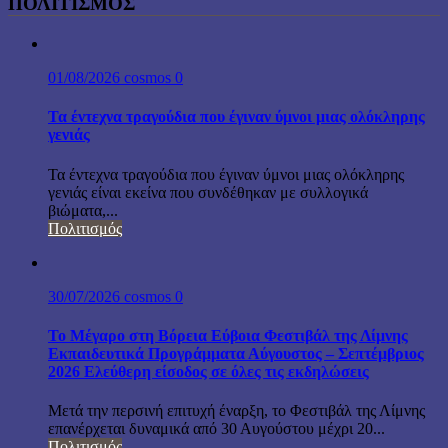
ΠΟΛΙΤΙΣΜΟΣ
01/08/2026
cosmos
0
Τα έντεχνα τραγούδια που έγιναν ύμνοι μιας ολόκληρης
γενιάς
Τα έντεχνα τραγούδια που έγιναν ύμνοι μιας ολόκληρης
γενιάς είναι εκείνα που συνδέθηκαν με συλλογικά
βιώματα,...
Πολιτισμός
30/07/2026
cosmos
0
Το Μέγαρο στη Βόρεια Εύβοια Φεστιβάλ της Λίμνης
Εκπαιδευτικά Προγράμματα Αύγουστος – Σεπτέμβριος
2026 Ελεύθερη είσοδος σε όλες τις εκδηλώσεις
Μετά την περσινή επιτυχή έναρξη, το Φεστιβάλ της Λίμνης
επανέρχεται δυναμικά από 30 Αυγούστου μέχρι 20...
Πολιτισμός