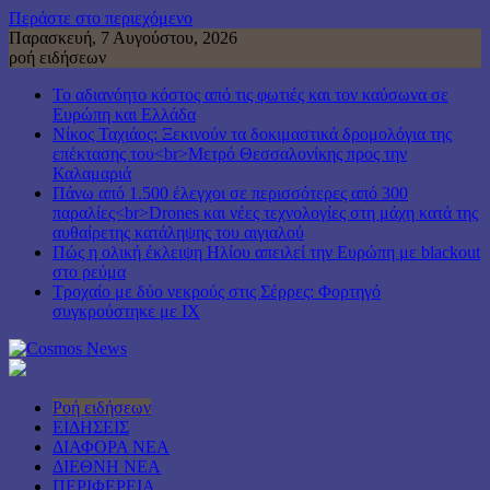
Περάστε στο περιεχόμενο
Παρασκευή, 7 Αυγούστου, 2026
ροή ειδήσεων
Το αδιανόητο κόστος από τις φωτιές και τον καύσωνα σε
Ευρώπη και Ελλάδα
Νίκος Ταχιάος: Ξεκινούν τα δοκιμαστικά δρομολόγια της
επέκτασης του<br>Μετρό Θεσσαλονίκης προς την
Καλαμαριά
Πάνω από 1.500 έλεγχοι σε περισσότερες από 300
παραλίες<br>Drones και νέες τεχνολογίες στη μάχη κατά της
αυθαίρετης κατάληψης του αιγιαλού
Πώς η ολική έκλειψη Ηλίου απειλεί την Ευρώπη με blackout
στο ρεύμα
Τροχαίο με δύο νεκρούς στις Σέρρες: Φορτηγό
συγκρούστηκε με ΙΧ
Ροή ειδήσεων
ΕΙΔΗΣΕΙΣ
ΔΙΑΦΟΡΑ ΝΕΑ
ΔΙΕΘΝΗ ΝΕΑ
ΠΕΡΙΦΕΡΕΙΑ