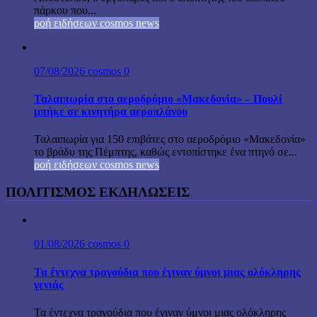
πάρκου που...
ροή ειδήσεων cosmos news
07/08/2026
cosmos
0
Ταλαιπωρία στο αεροδρόμιο «Μακεδονία» – Πουλί
μπήκε σε κινητήρα αεροπλάνου
Ταλαιπωρία για 150 επιβάτες στο αεροδρόμιο «Μακεδονία»
το βράδυ της Πέμπτης, καθώς εντοπίστηκε ένα πτηνό σε...
ροή ειδήσεων cosmos news
ΠΟΛΙΤΙΣΜΟΣ ΕΚΔΗΛΩΣΕΙΣ
01/08/2026
cosmos
0
Τα έντεχνα τραγούδια που έγιναν ύμνοι μιας ολόκληρης
γενιάς
Τα έντεχνα τραγούδια που έγιναν ύμνοι μιας ολόκληρης