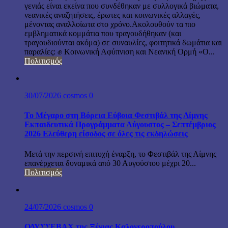
γενιάς είναι εκείνα που συνδέθηκαν με συλλογικά βιώματα,
νεανικές αναζητήσεις, έρωτες και κοινωνικές αλλαγές,
μένοντας αναλλοίωτα στο χρόνο.Ακολουθούν τα πιο
εμβληματικά κομμάτια που τραγουδήθηκαν (και
τραγουδιούνται ακόμα) σε συναυλίες, φοιτητικά δωμάτια και
παραλίες: ✊ Κοινωνική Αφύπνιση και Νεανική Ορμή «Ο...
Πολιτισμός
30/07/2026
cosmos
0
Το Μέγαρο στη Βόρεια Εύβοια Φεστιβάλ της Λίμνης
Εκπαιδευτικά Προγράμματα Αύγουστος – Σεπτέμβριος
2026 Ελεύθερη είσοδος σε όλες τις εκδηλώσεις
Μετά την περσινή επιτυχή έναρξη, το Φεστιβάλ της Λίμνης
επανέρχεται δυναμικά από 30 Αυγούστου μέχρι 20...
Πολιτισμός
24/07/2026
cosmos
0
ΟΔΥΣΣΕΒΑΧ της Ξένιας Καλογεροπούλου