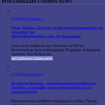
ΡΟΗ ΕΙΔΗΣΕΩΝ COSMOS NEWS
07/08/2026
cosmos
0
Νίκος Ταχιάος: Ξεκινούν τα δοκιμαστικά δρομολόγια της
επέκτασης του
Μετρό Θεσσαλονίκης προς την Καλαμαριά
Στους πέντε σταθμούς της επέκτασης του Μετρό
Θεσσαλονίκης προς τηνΚαλαμαριά (Νομαρχία, Καλαμαριά,
Αρετσού, Νέα Κρήνη, και...
ροή ειδήσεων cosmos news
07/08/2026
cosmos
0
Φωτιά στη Βοιωτία – Προφυλακίστηκαν ο Δήμαρχος
Στυλίδας, ο εργολάβος και ο επιχειρηματίας με τις
ανεμογεννήτριες
Προφυλακιστέοι κρίθηκαν ο Δήμαρχος Στυλίδας, Γιάννης