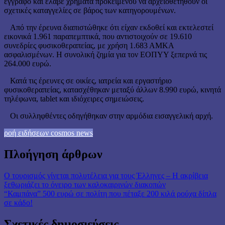
έγγραφο και έλαβε χρήματα προκειμένου να αρχειοθετηθούν οι
σχετικές καταγγελίες σε βάρος των κατηγορουμένων.
Από την έρευνα διαπιστώθηκε ότι είχαν εκδοθεί και εκτελεστεί
εικονικά 1.961 παραπεμπτικά, που αντιστοιχούν σε 19.610
συνεδρίες φυσικοθεραπείας, με χρήση 1.683 ΑΜΚΑ
ασφαλισμένων. Η συνολική ζημία για τον ΕΟΠΥΥ ξεπερνά τις
264.000 ευρώ.
Κατά τις έρευνες σε οικίες, ιατρεία και εργαστήριο
φυσικοθεραπείας, κατασχέθηκαν μεταξύ άλλων 8.990 ευρώ, κινητά
τηλέφωνα, tablet και ιδιόχειρες σημειώσεις.
Οι συλληφθέντες οδηγήθηκαν στην αρμόδια εισαγγελική αρχή.
ροή ειδήσεων cosmos news
Πλοήγηση άρθρων
Ο τουρισμός γίνεται πολυτέλεια για τους Έλληνες – Η ακρίβεια
ξεθωριάζει το όνειρο των καλοκαιρινών διακοπών
“Καμπάνα” 500 ευρώ σε πολίτη που πέταξε 200 κιλά ρούχα δίπλα
σε κάδο!
Σχετικές δημοσιεύσεις