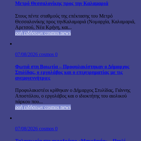
Μετρό Θεσσαλονίκης προς την Καλαμαριά
Στους πέντε σταθμούς της επέκτασης του Μετρό
Θεσσαλονίκης προς τηνΚαλαμαριά (Νομαρχία, Καλαμαριά,
Αρετσού, Νέα Κρήνη, και...
ροή ειδήσεων cosmos news
07/08/2026
cosmos
0
Φωτιά στη Βοιωτία – Προφυλακίστηκαν ο Δήμαρχος
Στυλίδας, ο εργολάβος και ο επιχειρηματίας με τις
ανεμογεννήτριες
Προφυλακιστέοι κρίθηκαν ο Δήμαρχος Στυλίδας, Γιάννης
Αποστόλου, ο εργολάβος και ο ιδιοκτήτης του αιολικού
πάρκου που...
ροή ειδήσεων cosmos news
07/08/2026
cosmos
0
Ταλαιπωρία στο αεροδρόμιο «Μακεδονία» – Πουλί