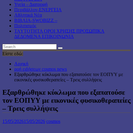
Υγεία – Διατροφή
Περιβάλλον-ΕΝΕΡΓΕΙΑ
Αθλητικά Νέα
ΒΙΒΛΙΑ-SWOBIZZ –
Πολιτισμός
TAYTOTHTA ΟΡΟΙ ΧΡΗΣΗΣ ΠΡΟΣΩΠΙΚΑ
ΔΕΔΟΜΕΝΑ ΕΠΙΚΟΙΝΩΝΙΑ
Είστε εδώ:
Αρχική
ροή ειδήσεων cosmos news
Εξαρθρώθηκε κύκλωμα που εξαπατούσε τον ΕΟΠΥΥ με
εικονικές φυσικοθεραπείες – Τρεις συλλήψεις
Εξαρθρώθηκε κύκλωμα που εξαπατούσε
τον ΕΟΠΥΥ με εικονικές φυσικοθεραπείες
– Τρεις συλλήψεις
15/05/2026
15/05/2026
cosmos