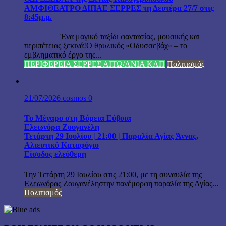
ΑΜΦΙΘΕΑΤΡΟ ΔΙΠΑΕ ΣΕΡΡΕΣ τη Δευτέρα 27/7 στις
8:45μ.μ.
Ένα μαγικό ταξίδι φαντασίας, μουσικής και
περιπέτειας ξεκινά!Ο θρυλικός «Οδυσσεβάχ» – το
εμβληματικό έργο της...
ΠΕΡΙΦΕΡΕΙΑ ΣΕΡΡΕΣ ΑΙΤΩ/ΛΝΙΑ ΚΛΠ
Πολιτισμός
21/07/2026
cosmos
0
Το Μέγαρο στη Βόρεια Εύβοια
Ελεωνόρα Ζουγανέλη
Τετάρτη 29 Ιουλίου | 21:00 | Παραλία Αγίας Άννας,
Αλιευτικό Καταφύγιο
Είσοδος ελεύθερη
Την Τετάρτη 29 Ιουλίου στις 21:00, με τη συναυλία της
Ελεωνόρας Ζουγανέληστην πανέμορφη παραλία της Αγίας...
Πολιτισμός