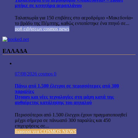
μπήκε σε κινητήρα αεροπλάνου
Ταλαιπωρία για 150 επιβάτες στο αεροδρόμιο «Μακεδονία»
το βράδυ της Πέμπτης, καθώς εντοπίστηκε ένα πτηνό σε...
ροή ειδήσεων cosmos news
ΕΛΛΑΔΑ
07/08/2026
cosmos
0
Πάνω από 1.500 έλεγχοι σε περισσότερες από 300
παραλίες
Drones και νέες τεχνολογίες στη μάχη κατά της
αυθαίρετης κατάληψης του αιγιαλού
Περισσότεροι από 1.500 έλεγχοι έχουν πραγματοποιηθεί
μέχρι σήμερα σε πάνωαπό 300 παραλίες και 450
επιχειρήσεις σε...
διαφορα νεα COSMOS NEWS