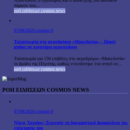
Αποστόλου, ο εργολάβος και ο ιδιοκτήτης του αιολικού
πάρκου που...
ροή ειδήσεων cosmos news
07/08/2026
cosmos
0
Ταλαιπωρία στο αεροδρόμιο «Μακεδονία» – Πουλί
μπήκε σε κινητήρα αεροπλάνου
Ταλαιπωρία για 150 επιβάτες στο αεροδρόμιο «Μακεδονία»
το βράδυ της Πέμπτης, καθώς εντοπίστηκε ένα πτηνό σε...
ροή ειδήσεων cosmos news
ΡΟΉ ΕΙΔΉΣΕΩΝ COSMOS NEWS
07/08/2026
cosmos
0
Νίκος Ταχιάος: Ξεκινούν τα δοκιμαστικά δρομολόγια της
επέκτασης του