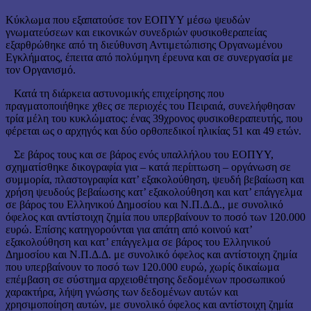
Κύκλωμα που εξαπατούσε τον ΕΟΠΥΥ μέσω ψευδών
γνωματεύσεων και εικονικών συνεδριών φυσικοθεραπείας
εξαρθρώθηκε από τη διεύθυνση Αντιμετώπισης Οργανωμένου
Εγκλήματος, έπειτα από πολύμηνη έρευνα και σε συνεργασία με
τον Οργανισμό.
Κατά τη διάρκεια αστυνομικής επιχείρησης που
πραγματοποιήθηκε χθες σε περιοχές του Πειραιά, συνελήφθησαν
τρία μέλη του κυκλώματος: ένας 39χρονος φυσικοθεραπευτής, που
φέρεται ως ο αρχηγός και δύο ορθοπεδικοί ηλικίας 51 και 49 ετών.
Σε βάρος τους και σε βάρος ενός υπαλλήλου του ΕΟΠΥΥ,
σχηματίσθηκε δικογραφία για – κατά περίπτωση – οργάνωση σε
συμμορία, πλαστογραφία κατ’ εξακολούθηση, ψευδή βεβαίωση και
χρήση ψευδούς βεβαίωσης κατ’ εξακολούθηση και κατ’ επάγγελμα
σε βάρος του Ελληνικού Δημοσίου και Ν.Π.Δ.Δ., με συνολικό
όφελος και αντίστοιχη ζημία που υπερβαίνουν το ποσό των 120.000
ευρώ. Επίσης κατηγορούνται για απάτη από κοινού κατ’
εξακολούθηση και κατ’ επάγγελμα σε βάρος του Ελληνικού
Δημοσίου και Ν.Π.Δ.Δ. με συνολικό όφελος και αντίστοιχη ζημία
που υπερβαίνουν το ποσό των 120.000 ευρώ, χωρίς δικαίωμα
επέμβαση σε σύστημα αρχειοθέτησης δεδομένων προσωπικού
χαρακτήρα, λήψη γνώσης των δεδομένων αυτών και
χρησιμοποίηση αυτών, με συνολικό όφελος και αντίστοιχη ζημία