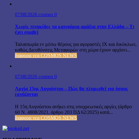
07/08/2026
cosmos
0
Χωρίς πινακίδες τα καινούρια αμάξια στην Ελλάδα – Τι
έχει συμβεί
Ταλαιπωρία εν μέσω θέρους για αγοραστές ΙΧ και δικύκλων,
καθώς Διευθύνσεις Μεταφορών στη χώρα έχουν αρχίσει...
διαφορα νεα COSMOS NEWS
07/08/2026
cosmos
0
Αργία 15ης Αυγούστου – Πώς θα πληρωθεί για όσους
εργάζονται
Η 15η Αυγούστου ανήκει στις υποχρεωτικές αργίες (άρθρο
60 Ν. 4808/2021, άρθρο 203 ΠΔ 62/2025) κατά...
διαφορα νεα COSMOS NEWS