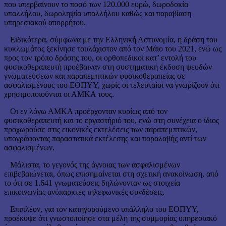
που υπερβαίνουν το ποσό των 120.000 ευρώ, δωροδοκία
υπαλλήλου, δωροληψία υπαλλήλου καθώς και παραβίαση
υπηρεσιακού απορρήτου.
Ειδικότερα, σύμφωνα με την Ελληνική Αστυνομία, η δράση του
κυκλωμάτος ξεκίνησε τουλάχιστον από τον Μάιο του 2021, ενώ ως
προς τον τρόπο δράσης του, οι ορθοπεδικοί κατ’ εντολή του
φυσικοθεραπευτή προέβαιναν στη συστηματική έκδοση ψευδών
γνωματεύσεων και παραπεμπτικών φυσικοθεραπείας σε
ασφαλισμένους του ΕΟΠΥΥ, χωρίς οι τελευταίοι να γνωρίζουν ότι
χρησιμοποιούνται οι ΑΜΚΑ τους.
Οι εν λόγω ΑΜΚΑ προέρχονταν κυρίως από τον
φυσικοθεραπευτή και το εργαστήριό του, ενώ στη συνέχεια ο ίδιος
προχωρούσε στις εικονικές εκτελέσεις των παραπεμπτικών,
υπογράφοντας παραστατικά εκτέλεσης και παραλαβής αντί των
ασφαλισμένων.
Μάλιστα, το γεγονός της άγνοιας των ασφαλισμένων
επιβεβαιώνεται, όπως επισημαίνεται στη σχετική ανακοίνωση, από
το ότι σε 1.641 γνωματεύσεις δηλώνονταν ως στοιχεία
επικοινωνίας ανύπαρκτες τηλεφωνικές συνδέσεις.
Επιπλέον, για τον κατηγορούμενο υπάλληλο του ΕΟΠΥΥ,
προέκυψε ότι γνωστοποίησε στα μέλη της συμμορίας υπηρεσιακό