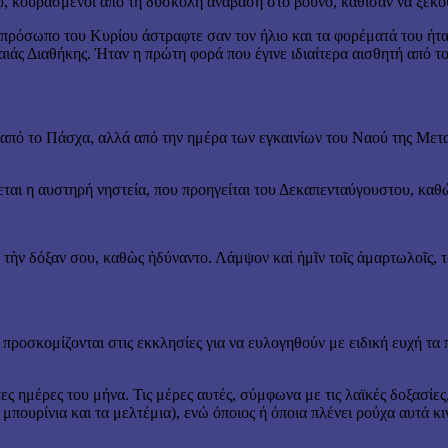
ου, κουρασμένοι από τη δύσκολη ανάβαση στο βουνό, κάθισαν να ξεκο
πρόσωπο του Κυρίου άστραφτε σαν τον ήλιο και τα φορέματά του ήταν
αιάς Διαθήκης. Ήταν η πρώτη φορά που έγινε ιδιαίτερα αισθητή από 
από το Πάσχα, αλλά από την ημέρα των εγκαινίων του Ναού της Μετ
ι η αυστηρή νηστεία, που προηγείται του Δεκαπενταύγουστου, καθώς
τὴν δόξαν σου, καθὼς ἠδύναντο. Λάμψον καὶ ἡμῖν τοῖς ἁμαρτωλοῖς, τ
προσκομίζονται στις εκκλησίες για να ευλογηθούν με ειδική ευχή τα 
ες ημέρες του μήνα. Τις μέρες αυτές, σύμφωνα με τις λαϊκές δοξασίες
 μπουρίνια και τα μελτέμια), ενώ όποιος ή όποια πλένει ρούχα αυτά 