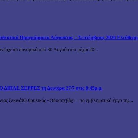
ιδευτικά Προγράμματα Αύγουστος – Σεπτέμβριος 2026 Ελεύθερη ε
ανέρχεται δυναμικά από 30 Αυγούστου μέχρι 20...
ΙΠΑΕ ΣΕΡΡΕΣ τη Δευτέρα 27/7 στις 8:45μ.μ.
 ξεκινά!Ο θρυλικός «Οδυσσεβάχ» – το εμβληματικό έργο της...