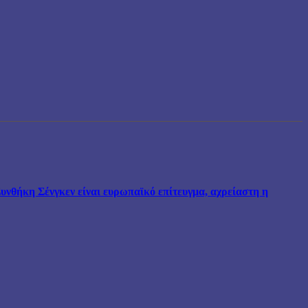
νθήκη Σένγκεν είναι ευρωπαϊκό επίτευγμα, αχρείαστη η