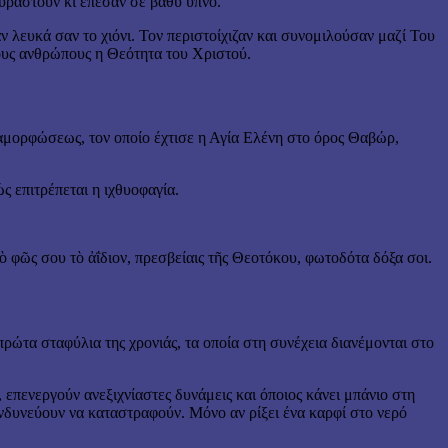
υραστούν κι έπεσαν σε βαθύ ύπνο.
 λευκά σαν το χιόνι. Τον περιστοίχιζαν και συνομιλούσαν μαζί Του
τους ανθρώπους η Θεότητα του Χριστού.
αμορφώσεως, τον οποίο έχτισε η Αγία Ελένη στο όρος Θαβώρ,
 επιτρέπεται η ιχθυοφαγία.
ὸ φῶς σου τὸ ἀΐδιον, πρεσβείαις τῆς Θεοτόκου, φωτοδότα δόξα σοι.
πρώτα σταφύλια της χρονιάς, τα οποία στη συνέχεια διανέμονται στο
, επενεργούν ανεξιχνίαστες δυνάμεις και όποιος κάνει μπάνιο στη
κινδυνεύουν να καταστραφούν. Μόνο αν ρίξει ένα καρφί στο νερό