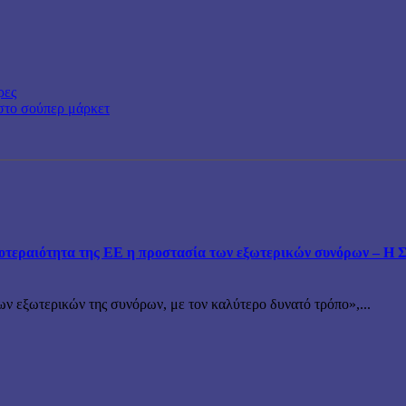
ρες
 στο σούπερ μάρκετ
εραιότητα της ΕΕ η προστασία των εξωτερικών συνόρων – Η Συ
ν εξωτερικών της συνόρων, με τον καλύτερο δυνατό τρόπο»,...