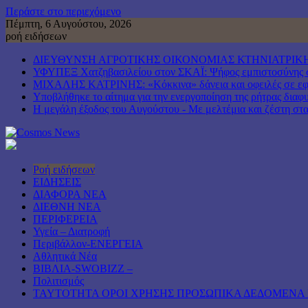
Περάστε στο περιεχόμενο
Πέμπτη, 6 Αυγούστου, 2026
ροή ειδήσεων
ΔΙΕΥΘΥΝΣΗ ΑΓΡΟΤΙΚΗΣ ΟΙΚΟΝΟΜΙΑΣ ΚΤΗΝΙΑΤΡΙΚΗ
ΥΦΥΠΕΞ Χατζηβασιλείου στον ΣΚΑΪ: Ψήφος εμπιστοσύνης στη
ΜΙΧΑΛΗΣ ΚΑΤΡΙΝΗΣ: «Κόκκινα» δάνεια και οφειλές σε εφορ
Υποβλήθηκε το αίτημα για την ενεργοποίηση της ρήτρας διαφυ
Η μεγάλη έξοδος του Αυγούστου - Με μελτέμια και ζέστη στα 
Ροή ειδήσεων
ΕΙΔΗΣΕΙΣ
ΔΙΑΦΟΡΑ ΝΕΑ
ΔΙΕΘΝΗ ΝΕΑ
ΠΕΡΙΦΕΡΕΙΑ
Υγεία – Διατροφή
Περιβάλλον-ΕΝΕΡΓΕΙΑ
Αθλητικά Νέα
ΒΙΒΛΙΑ-SWOBIZZ –
Πολιτισμός
TAYTOTHTA ΟΡΟΙ ΧΡΗΣΗΣ ΠΡΟΣΩΠΙΚΑ ΔΕΔΟΜΕΝΑ 