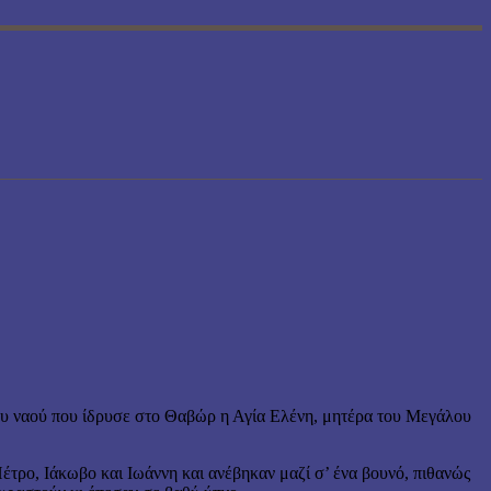
μου ναού που ίδρυσε στο Θαβώρ η Αγία Ελένη, μητέρα του Μεγάλου
έτρο, Ιάκωβο και Ιωάννη και ανέβηκαν μαζί σ’ ένα βουνό, πιθανώς