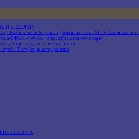
Σ Π.Ε. ΣΕΡΡΩΝ
ν Ελλάδα η είσοδος<br>της Meridiam στο GSI - Η Αντιπολίτευση να
ία-ΕΦΚΑ «πνίγουν» επιχειρήσεις και νοικοκυριά
γής για την ενεργειακή ανθεκτικότητα
νησιά - Τι ισχύει με απαγορευτικά
ΕΠΙΚΟΙΝΩΝΙΑ