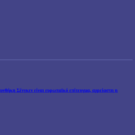
νθήκη Σένγκεν είναι ευρωπαϊκό επίτευγμα, αχρείαστη η