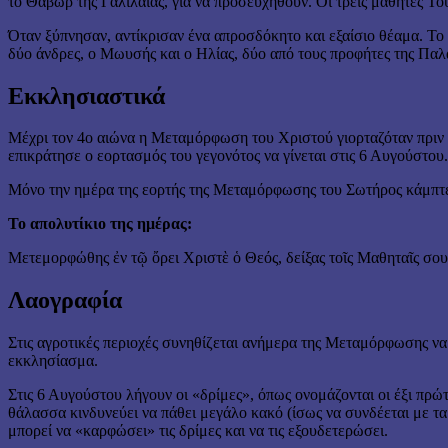
το Θαβώρ της Γαλιλαίας, για να προσευχηθούν. Οι τρεις μαθητές Τ
Όταν ξύπνησαν, αντίκρισαν ένα απροσδόκητο και εξαίσιο θέαμα. Το 
δύο άνδρες, ο Μωυσής και ο Ηλίας, δύο από τους προφήτες της Παλ
Εκκλησιαστικά
Μέχρι τον 4ο αιώνα η Μεταμόρφωση του Χριστού γιορταζόταν πριν 
επικράτησε ο εορτασμός του γεγονότος να γίνεται στις 6 Αυγούστου.
Μόνο την ημέρα της εορτής της Μεταμόρφωσης του Σωτήρος κάμπτετα
Το απολυτίκιο της ημέρας:
Μετεμορφώθης ἐν τῷ ὄρει Χριστὲ ὁ Θεός, δείξας τοῖς Μαθηταῖς σου 
Λαογραφία
Στις αγροτικές περιοχές συνηθίζεται ανήμερα της Μεταμόρφωσης να 
εκκλησίασμα.
Στις 6 Αυγούστου λήγουν οι «δρίμες», όπως ονομάζονται οι έξι πρώτ
θάλασσα κινδυνεύει να πάθει μεγάλο κακό (ίσως να συνδέεται με τα
μπορεί να «καρφώσει» τις δρίμες και να τις εξουδετερώσει.