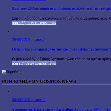
Άνω των 20 δισ. ευρώ οι ρυθμίσεις οφειλών από την έναρ
Σημαντικό ορόσημο κατέγραψε τον Ιούλιο ο Εξωδικαστικός Μη
ροή ειδήσεων cosmos news
06/08/2026
cosmos
0
Οι πρώτες εκτιμήσεις για τον καιρό τον Δεκαπενταύγουστ
Ο μετεωρολόγος Σάκης Αρναούτογλου έδωσε τα πρώτα προγνωσ
ροή ειδήσεων cosmos news
ΡΟΉ ΕΙΔΉΣΕΩΝ COSMOS NEWS
06/08/2026
cosmos
0
Υφυπουργός Εξωτερικών Χατζηβασιλείου στην ΕΡΤ – Προτ