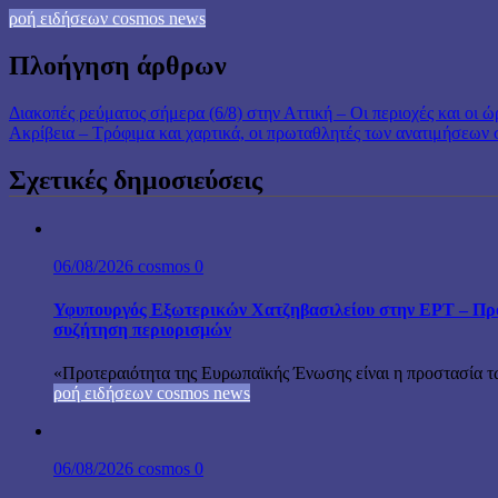
ροή ειδήσεων cosmos news
Πλοήγηση άρθρων
Διακοπές ρεύματος σήμερα (6/8) στην Αττική – Οι περιοχές και οι ώ
Ακρίβεια – Τρόφιμα και χαρτικά, οι πρωταθλητές των ανατιμήσεων
Σχετικές δημοσιεύσεις
06/08/2026
cosmos
0
Υφυπουργός Εξωτερικών Χατζηβασιλείου στην ΕΡΤ – Προτ
συζήτηση περιορισμών
«Προτεραιότητα της Ευρωπαϊκής Ένωσης είναι η προστασία τω
ροή ειδήσεων cosmos news
06/08/2026
cosmos
0