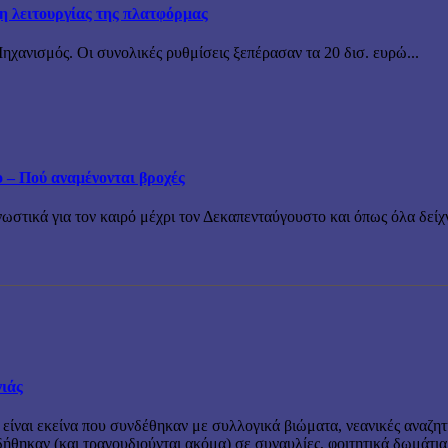
ξη λειτουργίας της πλατφόρμας
χανισμός. Οι συνολικές ρυθμίσεις ξεπέρασαν τα 20 δισ. ευρώ...
ο – Πού αναμένονται βροχές
τικά για τον καιρό μέχρι τον Δεκαπενταύγουστο και όπως όλα δείχν
νιάς
 είναι εκείνα που συνδέθηκαν με συλλογικά βιώματα, νεανικές αναζητ
θηκαν (και τραγουδιούνται ακόμα) σε συναυλίες, φοιτητικά δωμάτια