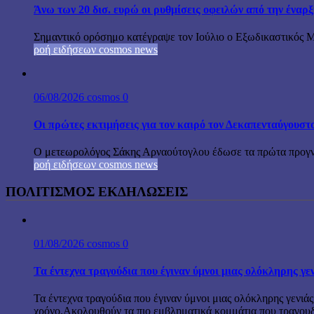
Άνω των 20 δισ. ευρώ οι ρυθμίσεις οφειλών από την έναρ
Σημαντικό ορόσημο κατέγραψε τον Ιούλιο ο Εξωδικαστικός Μη
ροή ειδήσεων cosmos news
06/08/2026
cosmos
0
Οι πρώτες εκτιμήσεις για τον καιρό τον Δεκαπενταύγουστ
Ο μετεωρολόγος Σάκης Αρναούτογλου έδωσε τα πρώτα προγνωσ
ροή ειδήσεων cosmos news
ΠΟΛΙΤΙΣΜΟΣ ΕΚΔΗΛΩΣΕΙΣ
01/08/2026
cosmos
0
Τα έντεχνα τραγούδια που έγιναν ύμνοι μιας ολόκληρης γε
Τα έντεχνα τραγούδια που έγιναν ύμνοι μιας ολόκληρης γενιάς
χρόνο.Ακολουθούν τα πιο εμβληματικά κομμάτια που τραγουδή