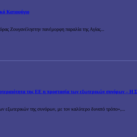
τικό Καταφύγιο
νόρας Ζουγανέληστην πανέμορφη παραλία της Αγίας...
εραιότητα της ΕΕ η προστασία των εξωτερικών συνόρων – Η Συ
ν εξωτερικών της συνόρων, με τον καλύτερο δυνατό τρόπο»,...