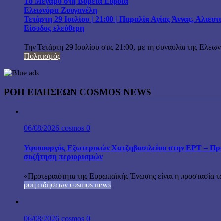
Το Μέγαρο στη Βόρεια Εύβοια
Ελεωνόρα Ζουγανέλη
Τετάρτη 29 Ιουλίου | 21:00 | Παραλία Αγίας Άννας, Αλιευ
Είσοδος ελεύθερη
Την Τετάρτη 29 Ιουλίου στις 21:00, με τη συναυλία της Ελεω
Πολιτισμός
ΡΟΗ ΕΙΔΗΣΕΩΝ COSMOS NEWS
06/08/2026
cosmos
0
Υφυπουργός Εξωτερικών Χατζηβασιλείου στην ΕΡΤ – Προτ
συζήτηση περιορισμών
«Προτεραιότητα της Ευρωπαϊκής Ένωσης είναι η προστασία τω
ροή ειδήσεων cosmos news
06/08/2026
cosmos
0