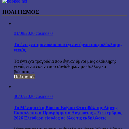
ΠΟΛΙΤΙΣΜΟΣ
01/08/2026
cosmos
0
Τα έντεχνα τραγούδια που έγιναν ύμνοι μιας ολόκληρης
γενιάς
Τα έντεχνα τραγούδια που έγιναν ύμνοι μιας ολόκληρης
γενιάς είναι εκείνα που συνδέθηκαν με συλλογικά
βιώματα,...
Πολιτισμός
30/07/2026
cosmos
0
Το Μέγαρο στη Βόρεια Εύβοια Φεστιβάλ της Λίμνης
Εκπαιδευτικά Προγράμματα Αύγουστος – Σεπτέμβριος
2026 Ελεύθερη είσοδος σε όλες τις εκδηλώσεις