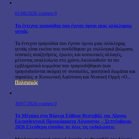
01/08/2026
cosmos
0
Τα έντεχνα τραγούδια που έγιναν ύμνοι μιας ολόκληρης
γενιάς
Τα έντεχνα τραγούδια που έγιναν ύμνοι μιας ολόκληρης
γενιάς είναι εκείνα που συνδέθηκαν με συλλογικά βιώματα,
νεανικές αναζητήσεις, έρωτες και κοινωνικές αλλαγές,
μένοντας αναλλοίωτα στο χρόνο.Ακολουθούν τα πιο
εμβληματικά κομμάτια που τραγουδήθηκαν (και
τραγουδιούνται ακόμα) σε συναυλίες, φοιτητικά δωμάτια και
παραλίες: ✊ Κοινωνική Αφύπνιση και Νεανική Ορμή «Ο...
Πολιτισμός
30/07/2026
cosmos
0
Το Μέγαρο στη Βόρεια Εύβοια Φεστιβάλ της Λίμνης
Εκπαιδευτικά Προγράμματα Αύγουστος – Σεπτέμβριος
2026 Ελεύθερη είσοδος σε όλες τις εκδηλώσεις