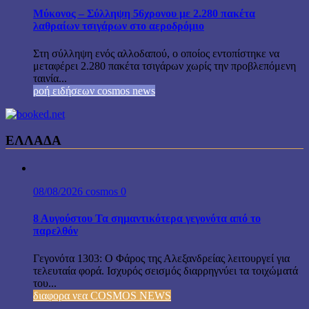
Μύκονος – Σύλληψη 56χρονου με 2.280 πακέτα
λαθραίων τσιγάρων στο αεροδρόμιο
Στη σύλληψη ενός αλλοδαπού, ο οποίος εντοπίστηκε να
μεταφέρει 2.280 πακέτα τσιγάρων χωρίς την προβλεπόμενη
ταινία...
ροή ειδήσεων cosmos news
ΕΛΛΑΔΑ
08/08/2026
cosmos
0
8 Αυγούστου Τα σημαντικότερα γεγονότα από το
παρελθόν
Γεγονότα 1303: Ο Φάρος της Αλεξανδρείας λειτουργεί για
τελευταία φορά. Ισχυρός σεισμός διαρρηγνύει τα τοιχώματά
του...
διαφορα νεα COSMOS NEWS