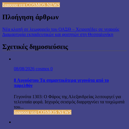
διαφορα νεα COSMOS NEWS
Πλοήγηση άρθρων
Νέα κλοπή σε λεωφορείο του ΟΑΣΘ – Χειροπέδες σε νεαρούς
Διαμαρτυρία εκπαιδευτικών και φοιτητών στη Θεσσαλονίκη
Σχετικές δημοσιεύσεις
08/08/2026
cosmos
0
8 Αυγούστου Τα σημαντικότερα γεγονότα από το
παρελθόν
Γεγονότα 1303: Ο Φάρος της Αλεξανδρείας λειτουργεί για
τελευταία φορά. Ισχυρός σεισμός διαρρηγνύει τα τοιχώματά
του...
διαφορα νεα COSMOS NEWS