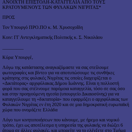
ANOIXTH ΕΠΙΣΤΟΛΗ-ΚΑΤΑΓΓΕΛΙΑ ΑΠΟ ΤΟΥΣ
ΚΡΑΤΟΥΜΕΝΟΥΣ ΤΩΝ ΦΥΛΑΚΩΝ ΝΙΓΡΙΤΑΣ*
ΠΡΟΣ
Τον Υπουργό ΠΡΟ.ΠΟ κ. Μ. Χρυσοχοΐδη
Κοιν: ΓΓ Αντεγκληματικής Πολιτικής κ. Σ. Νικολάου
_________
Κύριε Υπουργέ,
Λόγω της κατάστασης αναγκαζόμαστε να σας στείλουμε
φωτογραφίες και βίντεο για να αποτυπώσουμε τις συνθήκες
κράτησης στις φυλακές Νιγρίτας τις οποίες διαχειρίζεται ο
«Δικτάτορας» αρχιφύλακας Δήμου Ιωάννης. Είναι η πολλοστή
φορά που σας στέλνουμε παρόμοια καταγγελία, τόσο σε σας όσο
και στην προηγούμενη ηγεσία (υπουργείο Δικαιοσύνης) για να
καταγγείλουμε τη «δικτατορία» που εφαρμόζει ο αρχιφύλακας των
Φυλακών Νιγρίτας εν έτη 2020 και σε μια δημοκρατική ευρωπαϊκή
χώρα που ονομάζετε Ελλάδα
Λόγο των κινητοποιήσεων που κάνουμε, με ήρεμο και νομικό
τρόπο, έχει ως αποτέλεσμα η υπηρεσία της φυλακής να διώξει 6
άτομα σε άλλες φυλακές, και μπορείτε να το ελέγξετε στο Τμήμα