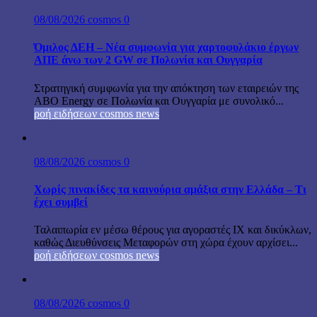
08/08/2026
cosmos
0
Όμιλος ΔΕΗ – Νέα συμφωνία για χαρτοφυλάκιο έργων
ΑΠΕ άνω των 2 GW σε Πολωνία και Ουγγαρία
Στρατηγική συμφωνία για την απόκτηση των εταιρειών της
ABO Energy σε Πολωνία και Ουγγαρία με συνολικό...
ροή ειδήσεων cosmos news
08/08/2026
cosmos
0
Χωρίς πινακίδες τα καινούρια αμάξια στην Ελλάδα – Τι
έχει συμβεί
Ταλαιπωρία εν μέσω θέρους για αγοραστές ΙΧ και δικύκλων,
καθώς Διευθύνσεις Μεταφορών στη χώρα έχουν αρχίσει...
ροή ειδήσεων cosmos news
08/08/2026
cosmos
0