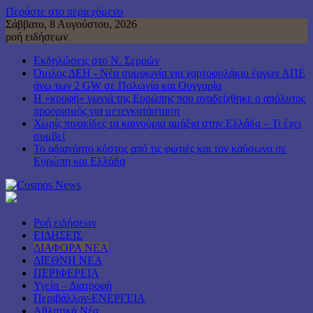
Περάστε στο περιεχόμενο
Σάββατο, 8 Αυγούστου, 2026
ροή ειδήσεων
Εκδηλώσεις στο Ν. Σερρών
Όμιλος ΔΕΗ - Νέα συμφωνία για χαρτοφυλάκιο έργων ΑΠΕ
άνω των 2 GW σε Πολωνία και Ουγγαρία
Η «κρυφή» γωνιά της Ευρώπης που αναδείχθηκε ο απόλυτος
προορισμός για μετεγκατάσταση
Χωρίς πινακίδες τα καινούρια αμάξια στην Ελλάδα – Τι έχει
συμβεί
Το αδιανόητο κόστος από τις φωτιές και τον καύσωνα σε
Ευρώπη και Ελλάδα
Ροή ειδήσεων
ΕΙΔΗΣΕΙΣ
ΔΙΑΦΟΡΑ ΝΕΑ
ΔΙΕΘΝΗ ΝΕΑ
ΠΕΡΙΦΕΡΕΙΑ
Υγεία – Διατροφή
Περιβάλλον-ΕΝΕΡΓΕΙΑ
Αθλητικά Νέα