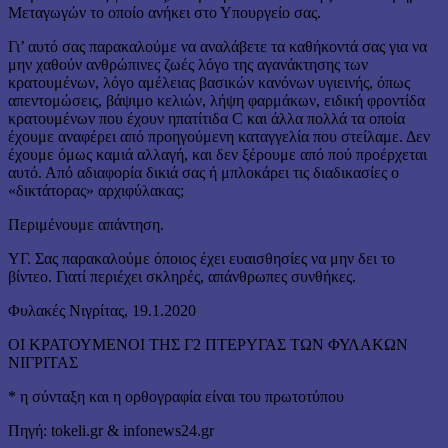
Μεταγωγών το οποίο ανήκει στο Υπουργείο σας.
Γι’ αυτό σας παρακαλούμε να αναλάβετε τα καθήκοντά σας για να
μην χαθούν ανθρώπινες ζωές λόγο της αγανάκτησης των
κρατουμένων, λόγο αμέλειας βασικών κανόνων υγιεινής, όπως
απεντομώσεις, βάψιμο κελιών, λήψη φαρμάκων, ειδική φροντίδα
κρατουμένων που έχουν ηπατίτιδα C και άλλα πολλά τα οποία
έχουμε αναφέρει από προηγούμενη καταγγελία που στείλαμε. Δεν
έχουμε όμως καμιά αλλαγή, και δεν ξέρουμε από πού προέρχεται
αυτό. Από αδιαφορία δικιά σας ή μπλοκάρει τις διαδικασίες ο
«δικτάτορας» αρχιφύλακας;
Περιμένουμε απάντηση.
ΥΓ. Σας παρακαλούμε όποιος έχει ευαισθησίες να μην δει το
βίντεο. Γιατί περιέχει σκληρές, απάνθρωπες συνθήκες.
Φυλακές Νιγρίτας, 19.1.2020
ΟΙ ΚΡΑΤΟΥΜΕΝΟΙ ΤΗΣ Γ2 ΠΤΕΡΥΓΑΣ ΤΩΝ ΦΥΛΑΚΩΝ
ΝΙΓΡΙΤΑΣ
* η σύνταξη και η ορθογραφία είναι του πρωτοτύπου
Πηγή: tokeli.gr & infonews24.gr