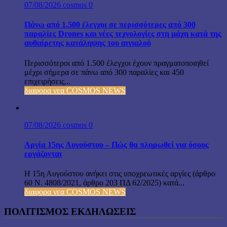
07/08/2026
cosmos
0
Πάνω από 1.500 έλεγχοι σε περισσότερες από 300
παραλίες Drones και νέες τεχνολογίες στη μάχη κατά της
αυθαίρετης κατάληψης του αιγιαλού
Περισσότεροι από 1.500 έλεγχοι έχουν πραγματοποιηθεί
μέχρι σήμερα σε πάνω από 300 παραλίες και 450
επιχειρήσεις...
διαφορα νεα COSMOS NEWS
07/08/2026
cosmos
0
Αργία 15ης Αυγούστου – Πώς θα πληρωθεί για όσους
εργάζονται
Η 15η Αυγούστου ανήκει στις υποχρεωτικές αργίες (άρθρο
60 Ν. 4808/2021, άρθρο 203 ΠΔ 62/2025) κατά...
διαφορα νεα COSMOS NEWS
ΠΟΛΙΤΙΣΜΟΣ ΕΚΔΗΛΩΣΕΙΣ