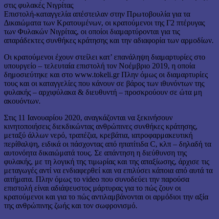
Επιστολή-καταγγελία απέστειλαν στην Πρωτοβουλία για τα
Δικαιώματα των Κρατουμένων, οι κρατούμενοι της Γ2 πτέρυγας
των Φυλακών Νιγρίτας, οι οποίοι διαμαρτύρονται για τις
απαράδεκτες συνθήκες κράτησης και την αδιαφορία των αρμοδίων.
Οι κρατούμενοι έχουν στείλει κατ’ επανάληψη διαμαρτυρίες στο
υπουργείο – τελευταία επιστολή τον Νοέμβριο 2019, η οποία
δημοσιεύτηκε και στο www.tokeli.gr Πλην όμως οι διαμαρτυρίες
τους και οι καταγγελίες που κάνουν σε βάρος των ιθυνόντων της
φυλακής – αρχιφύλακα & διευθυντή – προσκρούουν σε ώτα μη
ακουόντων.
Στις 11 Ιανουαρίου 2020, αναγκάζονται να ξεκινήσουν
κινητοποιήσεις διεκδικώντας ανθρώπινες συνθήκες κράτησης,
μεταξύ άλλων νερό, τραπέζια, κρεβάτια, ιατροφαρμακευτική
περίθαλψη, ειδικά οι πάσχοντας από ηπατίτιδα C, κλπ – δηλαδή τα
αυτονόητα δικαιώματά τους. Σε απάντηση η διεύθυνση της
φυλακής, με τη λογική της τιμωρίας και της απαξίωσης, άρχισε τις
μεταγωγές αντί να ενδιαφερθεί και να επιλύσει κάποια από αυτά τα
αιτήματα. Πλην όμως το video που συνοδεύει την παρούσα
επιστολή είναι αδιάψευστος μάρτυρας για το πώς ζουν οι
κρατούμενοι και για το πώς αντιλαμβάνονται οι αρμόδιοι την αξία
της ανθρώπινης ζωής και τον σωφρονισμό.