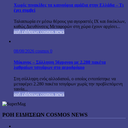
Χωρίς πινακίδες τα καινούρια αμάξια στην Ελλάδα – Τι
έχει συμβεί
Ταλαιπωρία εν μέσω θέρους για αγοραστές ΙΧ και δικύκλων,
καθώς Διευθύνσεις Μεταφορών στη χώρα έχουν αρχίσει...
ροή ειδήσεων cosmos news
08/08/2026
cosmos
0
Μύκονος – Σύλληψη 56χρονου με 2.280 πακέτα
λαθραίων τσιγάρων στο αεροδρόμιο
Στη σύλληψη ενός αλλοδαπού, ο οποίος εντοπίστηκε να
μεταφέρει 2.280 πακέτα τσιγάρων χωρίς την προβλεπόμενη
ταινία...
ροή ειδήσεων cosmos news
ΡΟΉ ΕΙΔΉΣΕΩΝ COSMOS NEWS