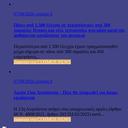
07/08/2026
cosmos
0
Πάνω από 1.500 έλεγχοι σε περισσότερες από 300
παραλίες Drones και νέες τεχνολογίες στη μάχη κατά της
αυθαίρετης κατάληψης του αιγιαλού
Περισσότεροι από 1.500 έλεγχοι έχουν πραγματοποιηθεί
μέχρι σήμερα σε πάνω από 300 παραλίες και 450
επιχειρήσεις...
διαφορα νεα COSMOS NEWS
07/08/2026
cosmos
0
Αργία 15ης Αυγούστου – Πώς θα πληρωθεί για όσους
εργάζονται
Η 15η Αυγούστου ανήκει στις υποχρεωτικές αργίες (άρθρο
60 Ν. 4808/2021, άρθρο 203 ΠΔ 62/2025) κατά...
διαφορα νεα COSMOS NEWS