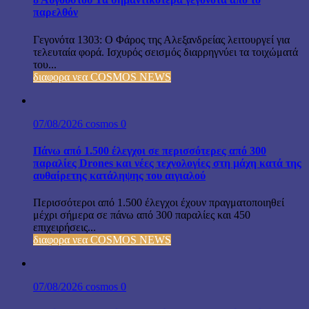
παρελθόν
Γεγονότα 1303: Ο Φάρος της Αλεξανδρείας λειτουργεί για
τελευταία φορά. Ισχυρός σεισμός διαρρηγνύει τα τοιχώματά
του...
διαφορα νεα COSMOS NEWS
07/08/2026
cosmos
0
Πάνω από 1.500 έλεγχοι σε περισσότερες από 300
παραλίες Drones και νέες τεχνολογίες στη μάχη κατά της
αυθαίρετης κατάληψης του αιγιαλού
Περισσότεροι από 1.500 έλεγχοι έχουν πραγματοποιηθεί
μέχρι σήμερα σε πάνω από 300 παραλίες και 450
επιχειρήσεις...
διαφορα νεα COSMOS NEWS
07/08/2026
cosmos
0