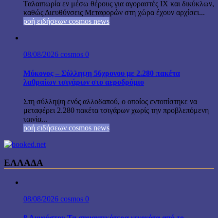
Ταλαιπωρία εν μέσω θέρους για αγοραστές ΙΧ και δικύκλων,
καθώς Διευθύνσεις Μεταφορών στη χώρα έχουν αρχίσει...
ροή ειδήσεων cosmos news
08/08/2026
cosmos
0
Μύκονος – Σύλληψη 56χρονου με 2.280 πακέτα
λαθραίων τσιγάρων στο αεροδρόμιο
Στη σύλληψη ενός αλλοδαπού, ο οποίος εντοπίστηκε να
μεταφέρει 2.280 πακέτα τσιγάρων χωρίς την προβλεπόμενη
ταινία...
ροή ειδήσεων cosmos news
ΕΛΛΑΔΑ
08/08/2026
cosmos
0
8 Αυγούστου Τα σημαντικότερα γεγονότα από το