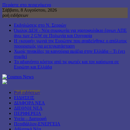
Περάστε στο περιεχόμενο
Σάββατο, 8 Αυγούστου, 2026
ροή ειδήσεων
Εκδηλώσεις στο Ν. Σερρών
Όμιλος ΔΕΗ - Νέα συμφωνία για χαρτοφυλάκιο έργων ΑΠΕ
άνω των 2 GW σε Πολωνία και Ουγγαρία
Η «κρυφή» γωνιά της Ευρώπης που αναδείχθηκε ο απόλυτος
προορισμός για μετεγκατάσταση
Χωρίς πινακίδες τα καινούρια αμάξια στην Ελλάδα – Τι έχει
συμβεί
Το αδιανόητο κόστος από τις φωτιές και τον καύσωνα σε
Ευρώπη και Ελλάδα
Ροή ειδήσεων
ΕΙΔΗΣΕΙΣ
ΔΙΑΦΟΡΑ ΝΕΑ
ΔΙΕΘΝΗ ΝΕΑ
ΠΕΡΙΦΕΡΕΙΑ
Υγεία – Διατροφή
Περιβάλλον-ΕΝΕΡΓΕΙΑ
Αθλητικά Νέα