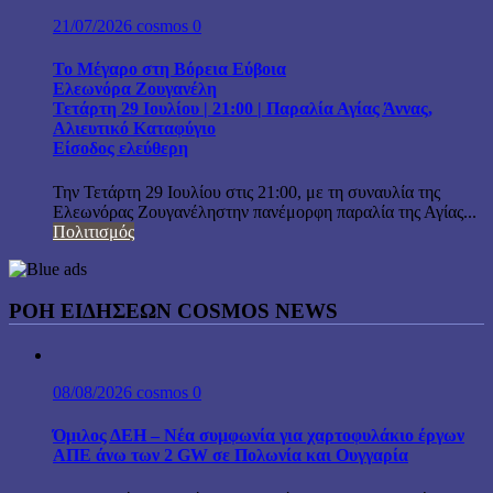
21/07/2026
cosmos
0
Το Μέγαρο στη Βόρεια Εύβοια
Ελεωνόρα Ζουγανέλη
Τετάρτη 29 Ιουλίου | 21:00 | Παραλία Αγίας Άννας,
Αλιευτικό Καταφύγιο
Είσοδος ελεύθερη
Την Τετάρτη 29 Ιουλίου στις 21:00, με τη συναυλία της
Ελεωνόρας Ζουγανέληστην πανέμορφη παραλία της Αγίας...
Πολιτισμός
ΡΟΗ ΕΙΔΗΣΕΩΝ COSMOS NEWS
08/08/2026
cosmos
0
Όμιλος ΔΕΗ – Νέα συμφωνία για χαρτοφυλάκιο έργων
ΑΠΕ άνω των 2 GW σε Πολωνία και Ουγγαρία