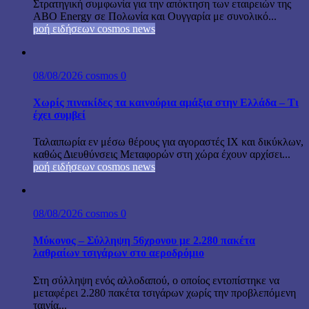
Στρατηγική συμφωνία για την απόκτηση των εταιρειών της
ABO Energy σε Πολωνία και Ουγγαρία με συνολικό...
ροή ειδήσεων cosmos news
08/08/2026
cosmos
0
Χωρίς πινακίδες τα καινούρια αμάξια στην Ελλάδα – Τι
έχει συμβεί
Ταλαιπωρία εν μέσω θέρους για αγοραστές ΙΧ και δικύκλων,
καθώς Διευθύνσεις Μεταφορών στη χώρα έχουν αρχίσει...
ροή ειδήσεων cosmos news
08/08/2026
cosmos
0
Μύκονος – Σύλληψη 56χρονου με 2.280 πακέτα
λαθραίων τσιγάρων στο αεροδρόμιο
Στη σύλληψη ενός αλλοδαπού, ο οποίος εντοπίστηκε να
μεταφέρει 2.280 πακέτα τσιγάρων χωρίς την προβλεπόμενη
ταινία...