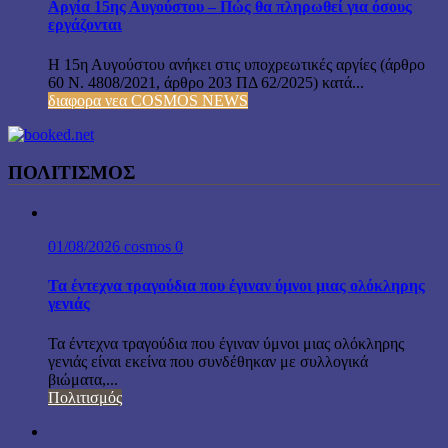
Αργία 15ης Αυγούστου – Πώς θα πληρωθεί για όσους
εργάζονται
Η 15η Αυγούστου ανήκει στις υποχρεωτικές αργίες (άρθρο
60 Ν. 4808/2021, άρθρο 203 ΠΔ 62/2025) κατά...
διαφορα νεα COSMOS NEWS
ΠΟΛΙΤΙΣΜΟΣ
01/08/2026
cosmos
0
Τα έντεχνα τραγούδια που έγιναν ύμνοι μιας ολόκληρης
γενιάς
Τα έντεχνα τραγούδια που έγιναν ύμνοι μιας ολόκληρης
γενιάς είναι εκείνα που συνδέθηκαν με συλλογικά
βιώματα,...
Πολιτισμός