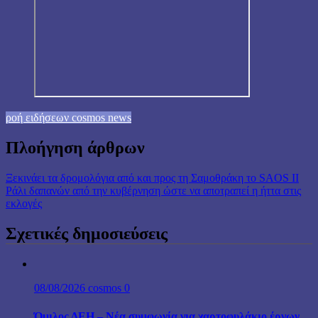
ροή ειδήσεων cosmos news
Πλοήγηση άρθρων
Ξεκινάει τα δρομολόγια από και προς τη Σαμοθράκη το SAOS ΙΙ
Ράλι δαπανών από την κυβέρνηση ώστε να αποτραπεί η ήττα στις
εκλογές
Σχετικές δημοσιεύσεις
08/08/2026
cosmos
0
Όμιλος ΔΕΗ – Νέα συμφωνία για χαρτοφυλάκιο έργων