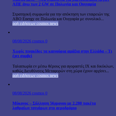
ΑΠΕ άνω των 2 GW σε Πολωνία και Ουγγαρία
Στρατηγική συμφωνία για την απόκτηση των εταιρειών της
ABO Energy σε Πολωνία και Ουγγαρία με συνολικό...
ροή ειδήσεων cosmos news
08/08/2026
cosmos
0
Χωρίς πινακίδες τα καινούρια αμάξια στην Ελλάδα – Τι
έχει συμβεί
Ταλαιπωρία εν μέσω θέρους για αγοραστές ΙΧ και δικύκλων,
καθώς Διευθύνσεις Μεταφορών στη χώρα έχουν αρχίσει...
ροή ειδήσεων cosmos news
08/08/2026
cosmos
0
Μύκονος – Σύλληψη 56χρονου με 2.280 πακέτα
λαθραίων τσιγάρων στο αεροδρόμιο