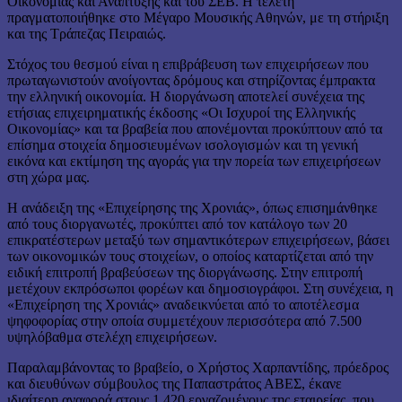
Οικονομίας και Ανάπτυξης και του ΣΕΒ. Η τελετή
πραγματοποιήθηκε στο Μέγαρο Μουσικής Αθηνών, με τη στήριξη
και της Τράπεζας Πειραιώς.
Στόχος του θεσμού είναι η επιβράβευση των επιχειρήσεων που
πρωταγωνιστούν ανοίγοντας δρόμους και στηρίζοντας έμπρακτα
την ελληνική οικονομία. Η διοργάνωση αποτελεί συνέχεια της
ετήσιας επιχειρηματικής έκδοσης «Οι Ισχυροί της Ελληνικής
Οικονομίας» και τα βραβεία που απονέμονται προκύπτουν από τα
επίσημα στοιχεία δημοσιευμένων ισολογισμών και τη γενική
εικόνα και εκτίμηση της αγοράς για την πορεία των επιχειρήσεων
στη χώρα μας.
Η ανάδειξη της «Επιχείρησης της Χρονιάς», όπως επισημάνθηκε
από τους διοργανωτές, προκύπτει από τον κατάλογο των 20
επικρατέστερων μεταξύ των σημαντικότερων επιχειρήσεων, βάσει
των οικονομικών τους στοιχείων, ο οποίος καταρτίζεται από την
ειδική επιτροπή βραβεύσεων της διοργάνωσης. Στην επιτροπή
μετέχουν εκπρόσωποι φορέων και δημοσιογράφοι. Στη συνέχεια, η
«Επιχείρηση της Χρονιάς» αναδεικνύεται από το αποτέλεσμα
ψηφοφορίας στην οποία συμμετέχουν περισσότερα από 7.500
υψηλόβαθμα στελέχη επιχειρήσεων.
Παραλαμβάνοντας το βραβείο, ο Χρήστος Χαρπαντίδης, πρόεδρος
και διευθύνων σύμβουλος της Παπαστράτος ΑΒΕΣ, έκανε
ιδιαίτερη αναφορά στους 1.420 εργαζομένους της εταιρείας, που