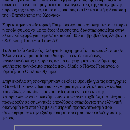
όπως είπε, είναι οι πραγματικοί πρωταγωνιστές της επιτυχημένης
πορείας της εταιρείας και στους οποίους οφείλεται αυτή η διάκριση
της «Επιχείρησης της Χρονιάς».
Στην κατηγορία «Ιστορική Επιχείρηση», που απονέμεται σε εταιρία
η οποία σύμφωνα με το έτος ίδρυσης της, δραστηριοποιείται στην
ελληνική αγορά για περισσότερα από 80 έτη, βραβεύσεις έλαβαν ο
ΟΣΕ και η Τσιμέντα Τιτάν ΑΕ.
Το Αριστείο Διεθνούς Έλληνα Επιχειρηματία, που απονέμεται σε
Έλληνα επιχειρηματία που διαπρέπει εκτός συνόρων,
«αναδεικνύοντας τις αρετές και το επιχειρηματικό πνεύμα της
φυλής στο παγκόσμιο στερέωμα», έλαβε ο Πάνος Γερμανός, ο
ιδρυτής του Ομίλου Olympia.
Στην εκδήλωση απονεμήθηκαν δεκάδες βραβεία για τις κατηγορίες
«Greek Business Champions», «πρωταγωνιστές κλάδων» καθώς
και ειδικές διακρίσεις σε εταιρείες που εν μέσω κρίσης
κατορθώνουν να επανακάμψουν και να αναπτυχθούν, εταιρίες που
προχωρούν σε σημαντικές επενδύσεις στηρίζοντας την ελληνική
οικονομία και εταιρίες με εξωστρεφή προσανατολισμό που
συνεισφέρουν στην εξισορρόπηση του εμπορικού ισοζυγίου της
χώρας.