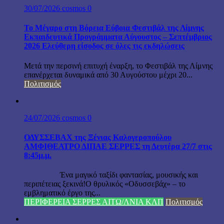
30/07/2026
cosmos
0
Το Μέγαρο στη Βόρεια Εύβοια Φεστιβάλ της Λίμνης
Εκπαιδευτικά Προγράμματα Αύγουστος – Σεπτέμβριος
2026 Ελεύθερη είσοδος σε όλες τις εκδηλώσεις
Μετά την περσινή επιτυχή έναρξη, το Φεστιβάλ της Λίμνης
επανέρχεται δυναμικά από 30 Αυγούστου μέχρι 20...
Πολιτισμός
24/07/2026
cosmos
0
ΟΔΥΣΣΕΒΑΧ της Ξένιας Καλογεροπούλου
ΑΜΦΙΘΕΑΤΡΟ ΔΙΠΑΕ ΣΕΡΡΕΣ τη Δευτέρα 27/7 στις
8:45μ.μ.
Ένα μαγικό ταξίδι φαντασίας, μουσικής και
περιπέτειας ξεκινά!Ο θρυλικός «Οδυσσεβάχ» – το
εμβληματικό έργο της...
ΠΕΡΙΦΕΡΕΙΑ ΣΕΡΡΕΣ ΑΙΤΩ/ΛΝΙΑ ΚΛΠ
Πολιτισμός