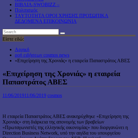
ΒΙΒΛΙΑ-SWOBIZZ –
Πολιτισμός
TAYTOTHTA ΟΡΟΙ ΧΡΗΣΗΣ ΠΡΟΣΩΠΙΚΑ
ΔΕΔΟΜΕΝΑ ΕΠΙΚΟΙΝΩΝΙΑ
Είστε εδώ:
Αρχική
ροή ειδήσεων cosmos news
«Επιχείρηση της Χρονιάς» η εταιρεία Παπαστράτος ΑΒΕΣ
«Επιχείρηση της Χρονιάς» η εταιρεία
Παπαστράτος ΑΒΕΣ
11/06/2019
11/06/2019
cosmos
H εταιρεία Παπαστράτος ΑΒΕΣ ανακηρύχθηκε «Επιχείρηση της
Χρονιάς» στη διάρκεια της απονομής των βραβείων
«Πρωταγωνιστές της ελληνικής οικονομίας» που διοργανώνει η
Direction Business Network, υπό την αιγίδα του υπουργείου