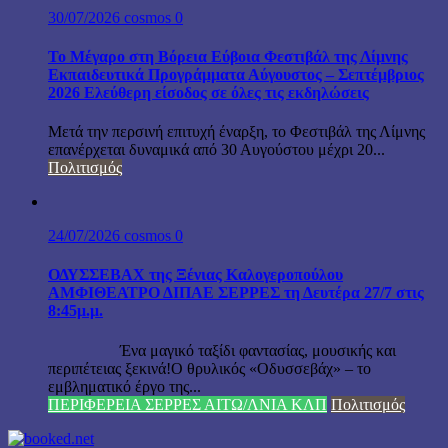
30/07/2026
cosmos
0
Το Μέγαρο στη Βόρεια Εύβοια Φεστιβάλ της Λίμνης
Εκπαιδευτικά Προγράμματα Αύγουστος – Σεπτέμβριος
2026 Ελεύθερη είσοδος σε όλες τις εκδηλώσεις
Μετά την περσινή επιτυχή έναρξη, το Φεστιβάλ της Λίμνης
επανέρχεται δυναμικά από 30 Αυγούστου μέχρι 20...
Πολιτισμός
24/07/2026
cosmos
0
ΟΔΥΣΣΕΒΑΧ της Ξένιας Καλογεροπούλου
ΑΜΦΙΘΕΑΤΡΟ ΔΙΠΑΕ ΣΕΡΡΕΣ τη Δευτέρα 27/7 στις
8:45μ.μ.
Ένα μαγικό ταξίδι φαντασίας, μουσικής και
περιπέτειας ξεκινά!Ο θρυλικός «Οδυσσεβάχ» – το
εμβληματικό έργο της...
ΠΕΡΙΦΕΡΕΙΑ ΣΕΡΡΕΣ ΑΙΤΩ/ΛΝΙΑ ΚΛΠ
Πολιτισμός