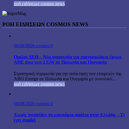
ροή ειδήσεων cosmos news
ΡΟΉ ΕΙΔΉΣΕΩΝ COSMOS NEWS
08/08/2026
cosmos
0
Όμιλος ΔΕΗ – Νέα συμφωνία για χαρτοφυλάκιο έργων
ΑΠΕ άνω των 2 GW σε Πολωνία και Ουγγαρία
Στρατηγική συμφωνία για την απόκτηση των εταιρειών της
ABO Energy σε Πολωνία και Ουγγαρία με συνολικό...
ροή ειδήσεων cosmos news
08/08/2026
cosmos
0
Χωρίς πινακίδες τα καινούρια αμάξια στην Ελλάδα – Τι
έχει συμβεί