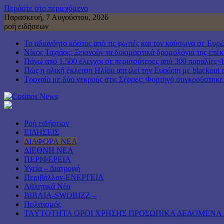
Περάστε στο περιεχόμενο
Παρασκευή, 7 Αυγούστου, 2026
ροή ειδήσεων
Το αδιανόητο κόστος από τις φωτιές και τον καύσωνα σε Ευρ
Νίκος Ταχιάος: Ξεκινούν τα δοκιμαστικά δρομολόγια της επ
Πάνω από 1.500 έλεγχοι σε περισσότερες από 300 παραλίες<b
Πώς η ολική έκλειψη Ηλίου απειλεί την Ευρώπη με blackout 
Τροχαίο με δύο νεκρούς στις Σέρρες: Φορτηγό συγκρούστηκε
Ροή ειδήσεων
ΕΙΔΗΣΕΙΣ
ΔΙΑΦΟΡΑ ΝΕΑ
ΔΙΕΘΝΗ ΝΕΑ
ΠΕΡΙΦΕΡΕΙΑ
Υγεία – Διατροφή
Περιβάλλον-ΕΝΕΡΓΕΙΑ
Αθλητικά Νέα
ΒΙΒΛΙΑ-SWOBIZZ –
Πολιτισμός
TAYTOTHTA ΟΡΟΙ ΧΡΗΣΗΣ ΠΡΟΣΩΠΙΚΑ ΔΕΔΟΜΕΝΑ 