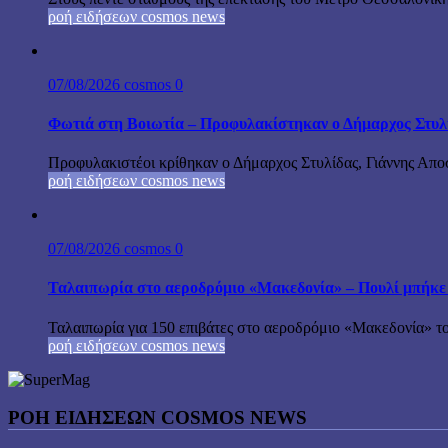
ροή ειδήσεων cosmos news
07/08/2026
cosmos
0
Φωτιά στη Βοιωτία – Προφυλακίστηκαν ο Δήμαρχος Στυλίδα
Προφυλακιστέοι κρίθηκαν ο Δήμαρχος Στυλίδας, Γιάννης Αποστ
ροή ειδήσεων cosmos news
07/08/2026
cosmos
0
Ταλαιπωρία στο αεροδρόμιο «Μακεδονία» – Πουλί μπήκε
Ταλαιπωρία για 150 επιβάτες στο αεροδρόμιο «Μακεδονία» το
ροή ειδήσεων cosmos news
ΡΟΉ ΕΙΔΉΣΕΩΝ COSMOS NEWS