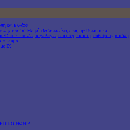
ώπη και Ελλάδα
έκτασης του<br>Μετρό Θεσσαλονίκης προς την Καλαμαριά
r>Drones και νέες τεχνολογίες στη μάχη κατά της αυθαίρετης κατάλη
στο ρεύμα
 με ΙΧ
ΕΠΙΚΟΙΝΩΝΙΑ