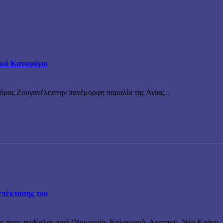
τικό Καταφύγιο
νόρας Ζουγανέληστην πανέμορφη παραλία της Αγίας...
επέκτασης του
ς προς τηνΚαλαμαριά (Νομαρχία, Καλαμαριά, Αρετσού, Νέα Κρήνη, κ