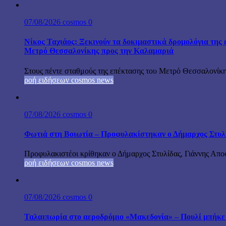
07/08/2026
cosmos
0
Νίκος Ταχιάος: Ξεκινούν τα δοκιμαστικά δρομολόγια της 
Μετρό Θεσσαλονίκης προς την Καλαμαριά
Στους πέντε σταθμούς της επέκτασης του Μετρό Θεσσαλονίκη
ροή ειδήσεων cosmos news
07/08/2026
cosmos
0
Φωτιά στη Βοιωτία – Προφυλακίστηκαν ο Δήμαρχος Στυλίδα
Προφυλακιστέοι κρίθηκαν ο Δήμαρχος Στυλίδας, Γιάννης Αποστ
ροή ειδήσεων cosmos news
07/08/2026
cosmos
0
Ταλαιπωρία στο αεροδρόμιο «Μακεδονία» – Πουλί μπήκε