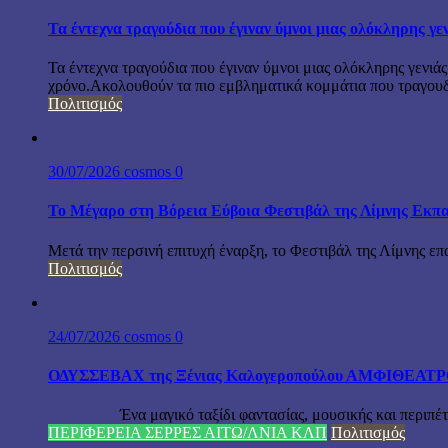
Τα έντεχνα τραγούδια που έγιναν ύμνοι μιας ολόκληρης γε
Τα έντεχνα τραγούδια που έγιναν ύμνοι μιας ολόκληρης γενιάς
χρόνο.Ακολουθούν τα πιο εμβληματικά κομμάτια που τραγουδή
Πολιτισμός
30/07/2026
cosmos
0
Το Μέγαρο στη Βόρεια Εύβοια Φεστιβάλ της Λίμνης Εκπα
Μετά την περσινή επιτυχή έναρξη, το Φεστιβάλ της Λίμνης επ
Πολιτισμός
24/07/2026
cosmos
0
ΟΔΥΣΣΕΒΑΧ της Ξένιας Καλογεροπούλου ΑΜΦΙΘΕΑΤΡΟ Δ
Ένα μαγικό ταξίδι φαντασίας, μουσικής και περιπέτειας
ΠΕΡΙΦΕΡΕΙΑ ΣΕΡΡΕΣ ΑΙΤΩ/ΛΝΙΑ ΚΛΠ
Πολιτισμός