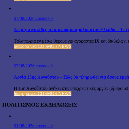
07/08/2026
cosmos
0
Χωρίς πινακίδες τα καινούρια αμάξια στην Ελλάδα – Τι έχ
Ταλαιπωρία εν μέσω θέρους για αγοραστές ΙΧ και δικύκλων, 
διαφορα νεα COSMOS NEWS
07/08/2026
cosmos
0
Αργία 15ης Αυγούστου – Πώς θα πληρωθεί για όσους εργά
Η 15η Αυγούστου ανήκει στις υποχρεωτικές αργίες (άρθρο 60
διαφορα νεα COSMOS NEWS
ΠΟΛΙΤΙΣΜΟΣ ΕΚΔΗΛΩΣΕΙΣ
01/08/2026
cosmos
0