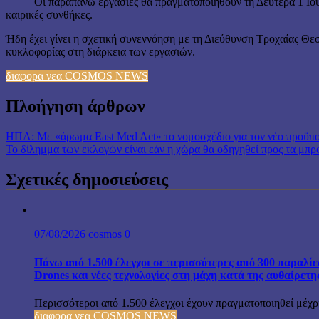
Οι παραπάνω εργασίες θα πραγματοποιηθούν τη Δευτέρα 1 Ιουλίου
καιρικές συνθήκες.
Ήδη έχει γίνει η σχετική συνεννόηση με τη Διεύθυνση Τροχαίας Θε
κυκλοφορίας στη διάρκεια των εργασιών.
διαφορα νεα COSMOS NEWS
Πλοήγηση άρθρων
ΗΠΑ: Με «άρωμα East Med Act» το νομοσχέδιο για τον νέο προϋπ
Το δίλημμα των εκλογών είναι εάν η χώρα θα οδηγηθεί προς τα μπρ
Σχετικές δημοσιεύσεις
07/08/2026
cosmos
0
Πάνω από 1.500 έλεγχοι σε περισσότερες από 300 παραλίε
Drones και νέες τεχνολογίες στη μάχη κατά της αυθαίρετ
Περισσότεροι από 1.500 έλεγχοι έχουν πραγματοποιηθεί μέχρι
διαφορα νεα COSMOS NEWS