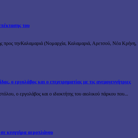
επέκτασης του
ς προς τηνΚαλαμαριά (Νομαρχία, Καλαμαριά, Αρετσού, Νέα Κρήνη, κ
ς, ο εργολάβος και ο επιχειρηματίας με τις ανεμογεννήτριες
όλου, ο εργολάβος και ο ιδιοκτήτης του αιολικού πάρκου που...
 σε κινητήρα αεροπλάνου