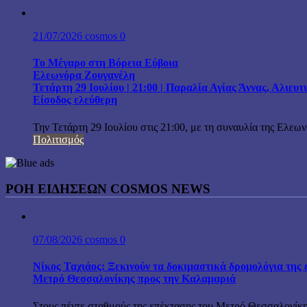
21/07/2026
cosmos
0
Το Μέγαρο στη Βόρεια Εύβοια
Ελεωνόρα Ζουγανέλη
Τετάρτη 29 Ιουλίου | 21:00 | Παραλία Αγίας Άννας, Αλιευ
Είσοδος ελεύθερη
Την Τετάρτη 29 Ιουλίου στις 21:00, με τη συναυλία της Ελεω
Πολιτισμός
ΡΟΗ ΕΙΔΗΣΕΩΝ COSMOS NEWS
07/08/2026
cosmos
0
Νίκος Ταχιάος: Ξεκινούν τα δοκιμαστικά δρομολόγια της 
Μετρό Θεσσαλονίκης προς την Καλαμαριά
Στους πέντε σταθμούς της επέκτασης του Μετρό Θεσσαλονίκη