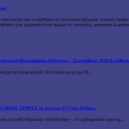
νιάς
 είναι εκείνα που συνδέθηκαν με συλλογικά βιώματα, νεανικές αναζητ
θηκαν (και τραγουδιούνται ακόμα) σε συναυλίες, φοιτητικά δωμάτια
ιδευτικά Προγράμματα Αύγουστος – Σεπτέμβριος 2026 Ελεύθερη ε
ανέρχεται δυναμικά από 30 Αυγούστου μέχρι 20...
ΙΠΑΕ ΣΕΡΡΕΣ τη Δευτέρα 27/7 στις 8:45μ.μ.
 ξεκινά!Ο θρυλικός «Οδυσσεβάχ» – το εμβληματικό έργο της...